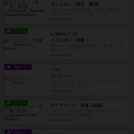
ドミニオン：海辺 第2版
ドミニオンの海辺拡張の第二版です。削除された
カードたちもいますが、新規...
約4年前
の投稿
レビュー
画像付き
充実
ドミニオン：同盟
ドミニオンの現最新拡張(2022.7)です。新しい要
素として、ゲームの...
約4年前
の投稿
戦略やコツ
充実
スパイシー
(1)出しにくいカードについてこのゲームでは、カ
ードによって出しやすい...
5年弱前
の投稿
レビュー
アクアティカ：氷海（拡張）
アクアティカを遊んだ人向けのレビューとなりま
す。ロケーションが1種類追...
5年弱前
の投稿
戦略やコツ