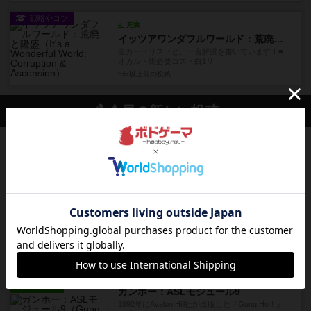
戦略やコツ
充実
イッツアワンダフルワールド：荒廃と隆盛
全カードリストと、一言解説を書いています！■
オカルト街必要コスト白1リ...
5年以上前
の投稿
会員の新しい投稿
レビュー
充実
ドゥームド・バタリオンズ：ASLモジュール11
『Squad Leader』用の追加マップとして発売され
たマップの#9...
16分前
by Chaco
レビュー
クロワ・ド・ゲール：ASLモジュール10
1992年にAvalon Hill社が出版した『Croix de Gu...
28分前
by Chaco
レビュー
ガンホー：ASLモジュール9
1992年にAvalon Hill社が出版した『Gung Ho！』