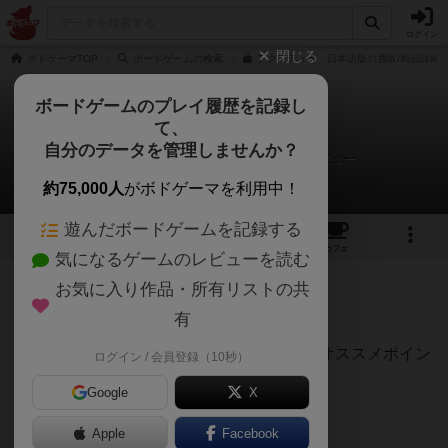
ログイン
閉じる
ボドゲーマTOP
ボードゲームの検索
アクアティカ 日本語版の通販/商品詳細
ボードゲームのプレイ履歴を記録し
て、
アクアティカ
自分のデータを管理しませんか？
ボードゲームカフェプラス@梅田さんのレビュー
約75,000人
がボドゲーマを利用中！
遊んだボードゲームを記録する
3
6
43
トップ
画像
動画
レビュー
カフェ
気になるゲームのレビューを読む
お気に入り作品・所有リストの共
980名
2名
0
5年弱前
有
レーティングが非公開に設定されたユーザー
トップにゲームの概要が書いているため、オススメポイン
ログイン / 会員登録（10秒）
トなどを挙げていきます。
Google
X
Apple
Facebook