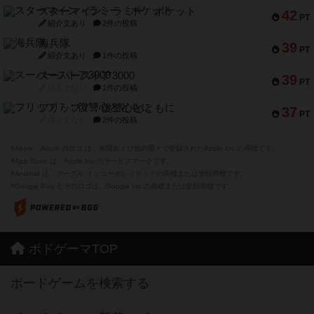
スターマイン・ラミー ポケット
42
PT
紹介文あり
2件の投稿
海兵隊
39
PT
紹介文あり
1件の投稿
スーパーストア3000
39
PT
紹介文なし
1件の投稿
フリップ７：復讐心とともに
37
PT
紹介文なし
2件の投稿
※Apple、Apple のロゴ は、米国および他の国々で登録されたApple Inc.の商標です。
※App Store は、Apple Inc.のサービスマークです。
※Android は、グーグル インコーポレイテッドの商標または登録商標です。
※Google Play とそのロゴは、Google Inc.の商標または登録商標です。
ボドゲーマTOP
ボードゲームを検索する