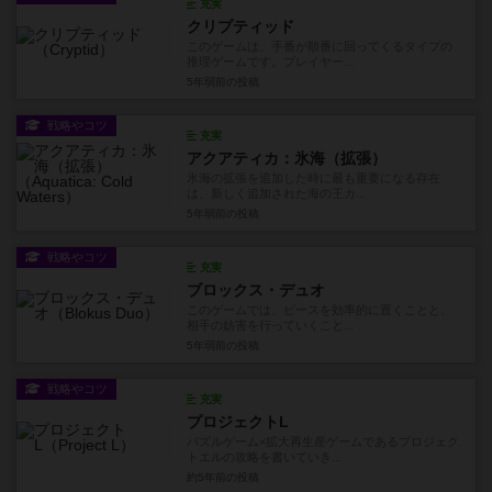
充実
クリプティッド
このゲームは、手番が順番に回ってくるタイプの
推理ゲームです。プレイヤー...
5年弱前
の投稿
戦略やコツ
充実
アクアティカ：氷海（拡張）
氷海の拡張を追加した時に最も重要になる存在
は、新しく追加された海の王カ...
5年弱前
の投稿
戦略やコツ
充実
ブロックス・デュオ
このゲームでは、ピースを効率的に置くことと、
相手の妨害を行っていくこと...
5年弱前
の投稿
戦略やコツ
充実
プロジェクトL
パズルゲーム×拡大再生産ゲームであるプロジェク
トエルの攻略を書いていき...
約5年前
の投稿