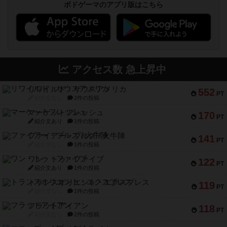
ボドゲーマのアプリ版はこちら
アクセス数 急上昇中
リワイルド：サウスアメリカ
552
PT
紹介文なし
2件の投稿
マーケットフレッシュ
170
PT
紹介文あり
1件の投稿
ファイアー・ブルズ / 火牛陣
141
PT
紹介文なし
1件の投稿
ワン・トゥ・ファイブ
122
PT
紹介文あり
1件の投稿
トランスオリエント・エクスプレス
119
PT
紹介文なし
1件の投稿
フラットアイアン
118
PT
紹介文なし
2件の投稿