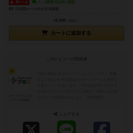
残り1点
1～2営業日以内に発送
日本語ルール付き/日本語版
5,940
¥
（税込）
カートに追加する
このレビューの投稿者
神
大阪の梅田にあるボードゲームカフェです！ 東梅
田より徒歩7分 400個以上のボードゲームと豊富な
お酒メニューがあります。 平日は18:00〜23:00 土
日祝は13:00〜23:00 平日の火曜日、水曜日は定休
ボードゲームカフ
日です！ ※感染症拡大により、営業時間が...
ェプラス@梅田
シェアする