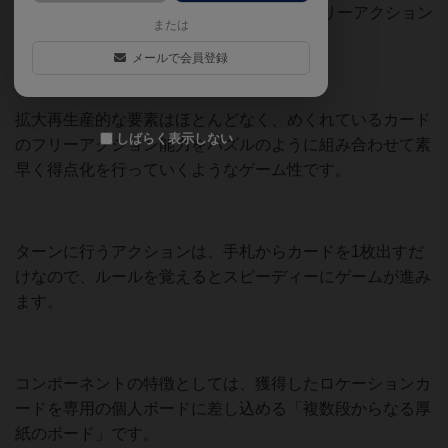
アクアティカは、1ターン1アクション＋フリーアクション
または
を順番に行なっていくゲームです。
メールで会員登録
拡大再生産的な要素はほとんどなく、めくれているカード
しばらく表示しない
のフリーアクション能力をパズルのように組み合わせて素
早く得点化を行っていくようなゲーム性です。
ターンに行うアクションは、手札からカードを1枚出すだ
けなので、ルールを覚えるとスピーディーにゲームが進み
ます。
コンポーネントの特徴としては、獲得したロケーションカ
ードを専用の個人ボードに差し込める「複数段からなる厚
紙のボード」です。