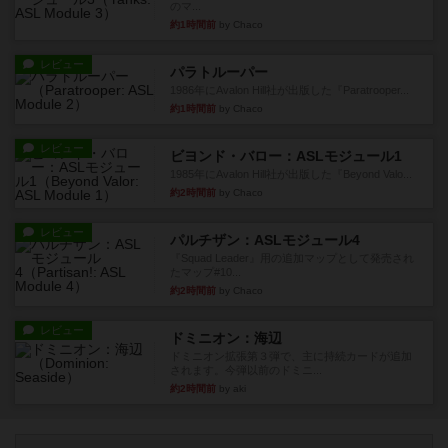
のマ...
約1時間前
by Chaco
レビュー
パラトルーパー
1986年にAvalon Hill社が出版した『Paratrooper...
約1時間前
by Chaco
レビュー
ビヨンド・バロー：ASLモジュール1
1985年にAvalon Hill社が出版した『Beyond Valo...
約2時間前
by Chaco
レビュー
パルチザン：ASLモジュール4
『Squad Leader』用の追加マップとして発売され
たマップ#10...
約2時間前
by Chaco
レビュー
ドミニオン：海辺
ドミニオン拡張第３弾で、主に持続カードが追加
されます。今弾以前のドミニ...
約2時間前
by aki