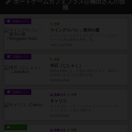
ボードゲームカフェプラス@梅田さんの投
稿
戦略やコツ
充実
ウイングスパン：東洋の翼
ウイングスパンをたくさんプレイしているので、
カードを見た最初の考察。花...
3年以上前
の投稿
戦略やコツ
充実
侍石（じしゃく）
磁石は個体によって磁力が変わります。磁石は、
①体積が大きいほど磁力が強...
4年弱前
の投稿
戦略やコツ
画像付き
充実
キャリコ
キャリコは、パターンビルディングゲームです。
ネコ＋ボタン＋個人目標の3...
約4年前
の投稿
レビュー
画像付き
充実