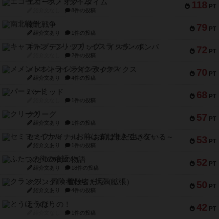
エコーズ・オブ・タイム
118
PT
紹介文なし
8件の投稿
南北戦争
79
PT
紹介文あり
1件の投稿
キャプテン・フリップ：イスラ・ボンバ
72
PT
紹介文なし
2件の投稿
メメントオンラインタクティクス
70
PT
紹介文あり
4件の投稿
パーミッド
68
PT
紹介文なし
1件の投稿
クリーグ
57
PT
紹介文あり
1件の投稿
セミファイナル ～お前はまだ生きている～
53
PT
紹介文あり
1件の投稿
ふたつの街の物語
52
PT
紹介文あり
18件の投稿
クランク! ：冒険者たち（拡張）
50
PT
紹介文あり
4件の投稿
とうほうの！
42
PT
紹介文なし
1件の投稿