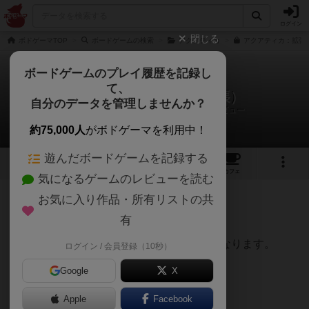
ログイン
閉じる
ボドゲーマTOP
ボードゲームの検索
アクアティカ
アクアティカ：拡張
ボードゲームのプレイ履歴を記録し
て、
アクアティカ：氷海（拡張）
自分のデータを管理しませんか？
ボードゲームカフェプラス@梅田さんのレビュー
約75,000人
がボドゲーマを利用中！
遊んだボードゲームを記録する
1
3
19
トップ
画像
動画
レビュー
カフェ
気になるゲームのレビューを読む
お気に入り作品・所有リストの共
326名
1名
0
5年弱前
有
レーティングが非公開に設定されたユーザー
アクアティカを遊んだ人向けのレビューとなります。
ログイン / 会員登録（10秒）
Google
X
Apple
Facebook
ロケーションが1種類追加