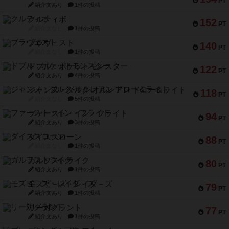
PT
紹介文あり
1件の投稿
クルティボ
152
PT
紹介文なし
1件の投稿
ブラヴェスト
140
PT
紹介文なし
1件の投稿
ドブル：ポケットモンスター
122
PT
紹介文あり
4件の投稿
ジャンヌ・ダルク-オルレアン ドロー＆ライト
118
PT
紹介文なし
5件の投稿
ファースト・イン・フライト
94
PT
紹介文あり
3件の投稿
ダイススローン
88
PT
紹介文なし
1件の投稿
ガルフストライク
80
PT
紹介文あり
1件の投稿
モズビ－ズ・レイダ－ズ
79
PT
紹介文あり
1件の投稿
リー対グラント
77
PT
紹介文あり
1件の投稿