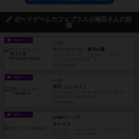
ボードゲームカフェプラス@梅田さんの投
稿
戦略やコツ
充実
ウイングスパン：東洋の翼
ウイングスパンをたくさんプレイしているので、
カードを見た最初の考察。花...
3年以上前
の投稿
戦略やコツ
充実
侍石（じしゃく）
磁石は個体によって磁力が変わります。磁石は、
①体積が大きいほど磁力が強...
4年弱前
の投稿
戦略やコツ
画像付き
充実
キャリコ
キャリコは、パターンビルディングゲームです。
ネコ＋ボタン＋個人目標の3...