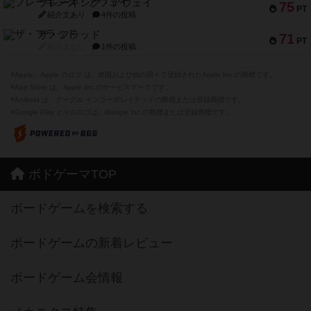
ブレーキング・アウェイ
75
PT
紹介文あり
4件の投稿
ザ・フラッド
71
PT
紹介文なし
1件の投稿
※Apple、Apple のロゴ は、米国および他の国々で登録されたApple Inc.の商標です。
※App Store は、Apple Inc.のサービスマークです。
※Android は、グーグル インコーポレイテッドの商標または登録商標です。
※Google Play とそのロゴは、Google Inc.の商標または登録商標です。
ボドゲーマTOP
ボードゲームを検索する
ボードゲームの新着レビュー
ボードゲーム会情報