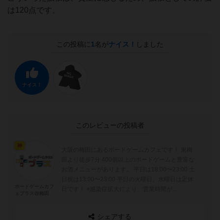
は120点です。
この投稿に
1
名が
ナイス！
しました
ナイス！
このレビューの投稿者
神
大阪の梅田にあるボードゲームカフェです！ 東梅
田より徒歩7分 400個以上のボードゲームと豊富な
お酒メニューがあります。 平日は18:00〜23:00 土
日祝は13:00〜23:00 平日の火曜日、水曜日は定休
ボードゲームカフ
日です！ ※感染症拡大により、営業時間が...
ェプラス@梅田
シェアする