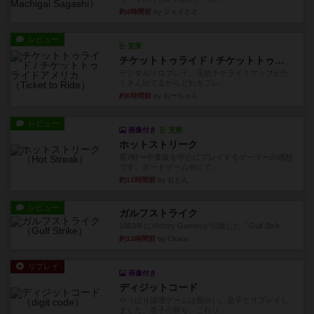
約4時間前
by ジェイとと
レビュー
充実
チケットトゥライド / チケットトゥライドアメリカ
デジタルソロプレイ。元祖チケライ？マップがた
くさん出てるからどれをプレ...
約6時間前
by おーちゃん
レビュー
画像付き
充実
ホットストリーク
星7軽〜中量級を中心にプレイするゲーマーの感想
です。ボードゲーム会にて...
約12時間前
by おとん
レビュー
ガルフストライク
1983年にVictory Gamesが出版した『Gulf Strik...
約13時間前
by Chaco
リプレイ
画像付き
ディジットコード
やっぱり論理ゲームは面白い。息子とリプレイし
ました。息子の勝ち。これリ...