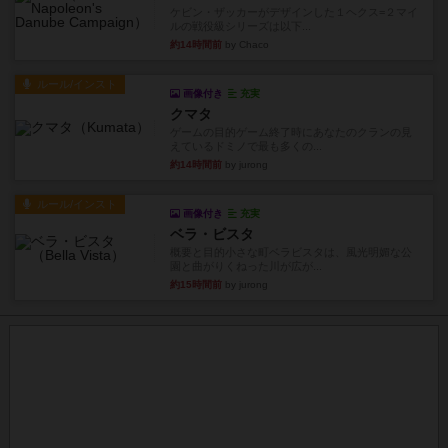
ケビン・ザッカーがデザインした１ヘクス=２マイ
ルの戦役級シリーズは以下...
約14時間前
by Chaco
ルール/インスト
画像付き
充実
クマタ
ゲームの目的ゲーム終了時にあなたのクランの見
えているドミノで最も多くの...
約14時間前
by jurong
ルール/インスト
画像付き
充実
ベラ・ビスタ
概要と目的小さな町ベラビスタは、風光明媚な公
園と曲がりくねった川が広が...
約15時間前
by jurong