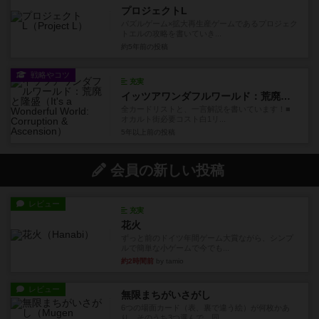
プロジェクトL
パズルゲーム×拡大再生産ゲームであるプロジェク
トエルの攻略を書いていき...
約5年前
の投稿
戦略やコツ
充実
イッツアワンダフルワールド：荒廃と隆盛
全カードリストと、一言解説を書いています！■
オカルト街必要コスト白1リ...
5年以上前
の投稿
会員の新しい投稿
レビュー
充実
花火
ずっと前のドイツ年間ゲーム大賞ながら、シンプ
ルで簡単な小ゲームで今でも...
約2時間前
by tamio
レビュー
無限まちがいさがし
6つの場面カード（表、裏で違う絵）が何枚かあ
り、そのうち3つ選んで、同...