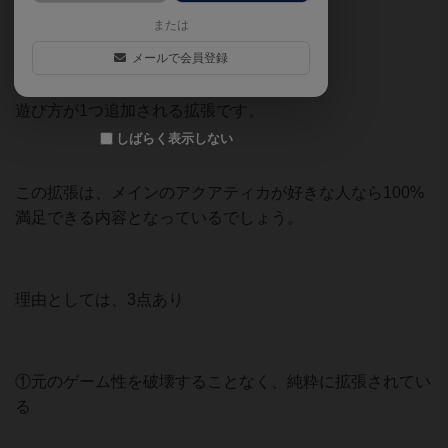
または
海の王カードが追加
メールで会員登録
深海シーフォークが追加
遊び方が1つ追加される拡張です。
しばらく表示しない
この拡張は、メインのアクアティカが好きな人なら100%
満足できる内容となっているでしょう。
理由としては、3点あり
①元のゲーム性を破壊することなく、純粋に拡張されてい
る