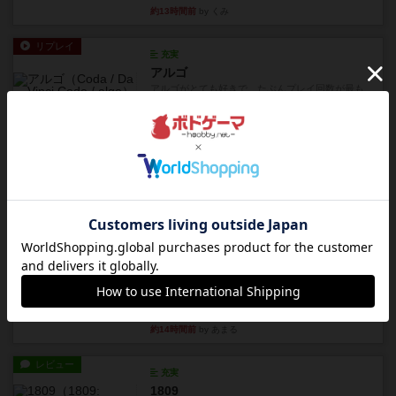
約13時間前
by くみ
リプレイ
充実
アルゴ
アルゴがとても好きで、たぶんプレイ回数が最も
多いゲームです。なんといっ...
約13時間前
by おとん
リプレイ
画像付き
タイムボム
僕はホントに嘘が下手なようで、すぐバレますみ
んなホント、嘘が上手ですよ...
約13時間前
by あまる
レビュー
画像付き
タイムボム
まず簡単で軽い！大人数で遊べる！それなのに小
箱！何より楽しい！！正体隠...
約14時間前
by あまる
レビュー
充実
1809