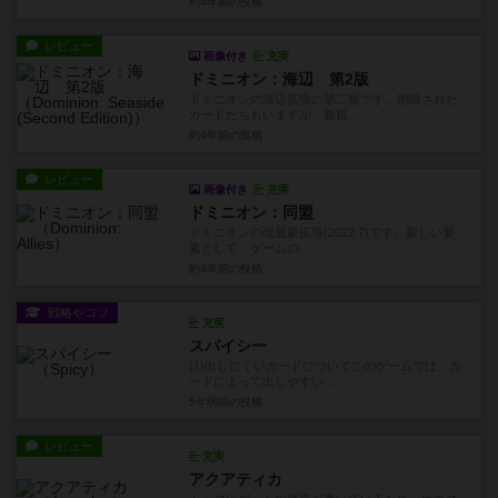
約4年前
の投稿
レビュー
画像付き
充実
ドミニオン：海辺 第2版
ドミニオンの海辺拡張の第二版です。削除された
カードたちもいますが、新規...
約4年前
の投稿
レビュー
画像付き
充実
ドミニオン：同盟
ドミニオンの現最新拡張(2022.7)です。新しい要
素として、ゲームの...
約4年前
の投稿
戦略やコツ
充実
スパイシー
(1)出しにくいカードについてこのゲームでは、カ
ードによって出しやすい...
5年弱前
の投稿
レビュー
充実
アクアティカ