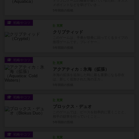
トップにゲームの概要が書いているため、オスス
メポイントなどを挙げていき...
5年弱前
の投稿
戦略やコツ
充実
クリプティッド
このゲームは、手番が順番に回ってくるタイプの
推理ゲームです。プレイヤー...
5年弱前
の投稿
戦略やコツ
充実
アクアティカ：氷海（拡張）
氷海の拡張を追加した時に最も重要になる存在
は、新しく追加された海の王カ...
5年弱前
の投稿
戦略やコツ
充実
ブロックス・デュオ
このゲームでは、ピースを効率的に置くことと、
相手の妨害を行っていくこと...
5年弱前
の投稿
戦略やコツ
充実