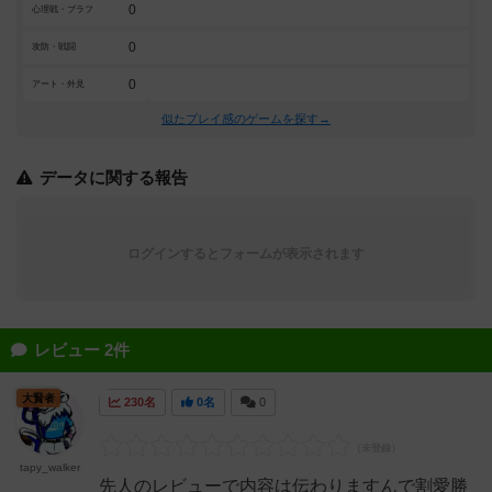
0
心理戦・ブラフ
0
攻防・戦闘
0
アート・外見
似たプレイ感のゲームを探す→
データに関する報告
ログインするとフォームが表示されます
レビュー 2件
大賢者
230名
0名
0
tapy_walker
先人のレビューで内容は伝わりますんで割愛勝