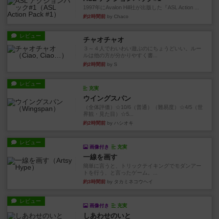
1997年にAvalon Hill社が出版した『ASL Action ...
約2時間前
by Chaco
レビュー
チャオチャオ
３～４人でわいわい遊ぶのにちょうどいい。ルー
ルは他の方が分かりやすく書...
約2時間前
by S
レビュー
充実
ウイングスパン
（全体評価）☆10/6（普通）（難易度）☆4/5（世
界観・見た目）☆5...
約2時間前
by ハシオキ
レビュー
画像付き
充実
一線を画す
簡単に言うと、トリックテイキングでモダンアー
トを行う、と言ったゲーム。...
約3時間前
by タカミネコウヘイ
レビュー
画像付き
充実
しあわせのいと