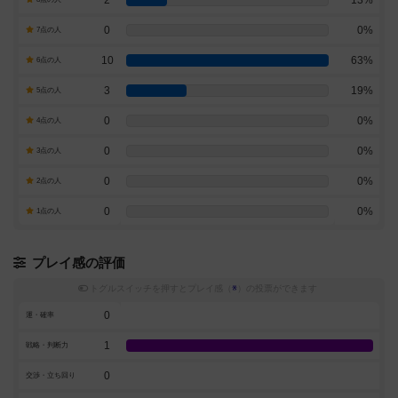
2
13%
0
0%
7点の人
10
63%
6点の人
3
19%
5点の人
0
0%
4点の人
0
0%
3点の人
0
0%
2点の人
0
0%
1点の人
プレイ感の評価
トグルスイッチを押すとプレイ感（
※
）の投票ができます
0
運・確率
1
戦略・判断力
0
交渉・立ち回り