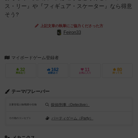
ス・リー』や『フィギュア・スケーター』なら得意
そう?
上記文章の執筆にご協力くださった方
Feiron33
マイボードゲーム登録者
32
162
11
80
興味あり
経験あり
お気に入り
持ってる
テーマ/フレーバー
探偵/刑事（Detective）
主要登場人物/職業や生物
パーティゲーム（Party）
その他のコンセプト
メカニクス