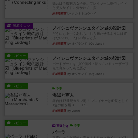
舞台は全寮制の女子高。プレイヤーは探偵サイド
と犯人サイドに分かれて、探...
約3時間前
by タカミネコウヘイ
戦略やコツ
ノイシュヴァンシュタイン城の設計図
どうにも上手くあれもこれも満たせるようには置
けないので、入口の除去と入...
約4時間前
by オグランド（Oguland）
レビュー
ノイシュヴァンシュタイン城の設計図
ボードゲームを1,000個以上持っているユーザー視
点で良かった点と悪か...
約4時間前
by オグランド（Oguland）
レビュー
充実
海賊と商人
舞台は17世紀カリブ海！ プレイヤーは船長として
1隻の船を駆り・・17...
約5時間前
by yuishi
レビュー
画像付き
充実
パーラ
率直に遊んだ感想を言う！トリックテイキング(ﾄﾘ