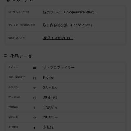
協力プレイ（Co-operative Play）
頻出するメカニクス
取引内容の交渉（Negociation）
プレイヤー間の関係/状態
推理（Deduction）
情報の扱い方等
作品データ
ザ・プロファイラー
タイトル
Profiler
原題・英題表記
3人～8人
参加人数
30分前後
プレイ時間
12歳から
対象年齢
2018年～
発売時期
未登録
参考価格