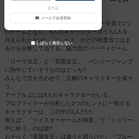
指そう。
または
メールで会員登録
「ザ・プロファイラー」は、プレイヤー全員で1つ
のチームとなり、6人のキャラクターのうち1人を、
与えられた2つの「フレーズ」がどの程度当てはま
しばらく表示しない
るかを分析して当てる、協力型のパーティゲーム。
「ローマ法王」と「英国女王」、バンジージャンプ
に熱中していそうなのはどっち?
みんなで力を合わせて、正解のキャラクターを探そ
う。
テーブル上には6人のキャラクターがいる。
プロファイラーが分析した2つのヒントに一致する
キャラクターは、この中の1人だけ。
例えば、「ツイスターゲームが得意」で「シャワー
中に歌う」のは誰?
おそらく『英国女王』は違うと思うけど、『ブルー