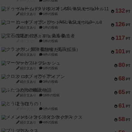
紹介文なし
1件の投稿
ドゥームド・バタリオンズ：ASLモジュール11
132
PT
紹介文あり
1件の投稿
コード・オブ・ブシドー：ASLモジュール8
126
PT
紹介文あり
1件の投稿
宝石の煌き：デュエル 偽造者
117
PT
紹介文なし
1件の投稿
クランク! ：冒険者たち（拡張）
101
PT
紹介文あり
4件の投稿
マーケットフレッシュ
80
PT
紹介文あり
1件の投稿
クロス・オブ・アイアン
68
PT
紹介文あり
3件の投稿
ふたつの街の物語
65
PT
紹介文あり
18件の投稿
とうほうの！
61
PT
紹介文なし
1件の投稿
メメントオンラインタクティクス
58
PT
紹介文あり
4件の投稿
ブリックス