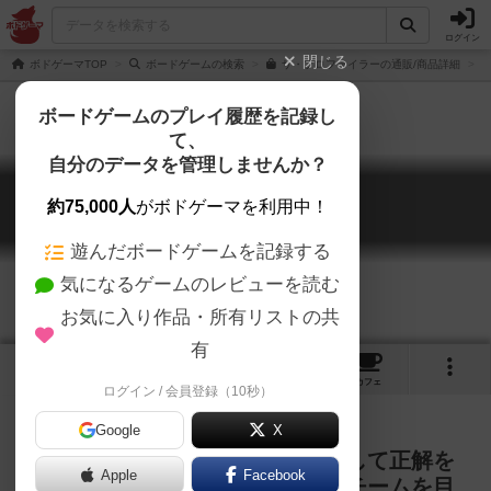
ログイン
閉じる
ボドゲーマTOP
ボードゲームの検索
ザ・プロファイラーの通販/商品詳細
ボードゲームのプレイ履歴を記録し
て、
自分のデータを管理しませんか？
ザ・プロファイラー
約75,000人
がボドゲーマを利用中！
Profiler
遊んだボードゲームを記録する
気になるゲームのレビューを読む
お気に入り作品・所有リストの共
有
2
1
2
24
トップ
画像
動画
レビュー
カフェ
ログイン / 会員登録（10秒）
Google
X
プレイヤー全員で協力して、分析して正解を
Apple
Facebook
導き出し、至高のプロファイラーチームを目