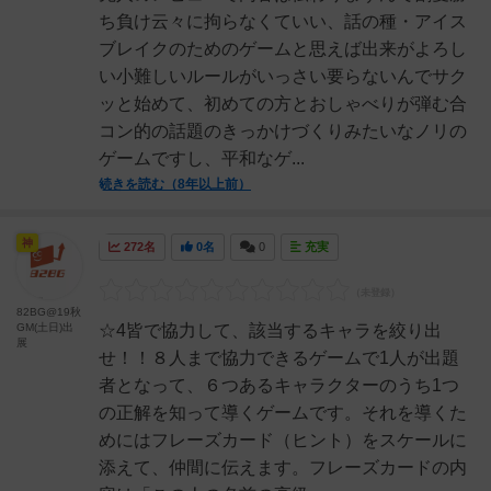
ち負け云々に拘らなくていい、話の種・アイス
ブレイクのためのゲームと思えば出来がよろし
い小難しいルールがいっさい要らないんでサク
ッと始めて、初めての方とおしゃべりが弾む合
コン的の話題のきっかけづくりみたいなノリの
ゲームですし、平和なゲ...
続きを読む（8年以上前）
神
272名
0名
0
充実
82BG@19秋
GM(土日)出
☆4皆で協力して、該当するキャラを絞り出
展
せ！！８人まで協力できるゲームで1人が出題
者となって、６つあるキャラクターのうち1つ
の正解を知って導くゲームです。それを導くた
めにはフレーズカード（ヒント）をスケールに
添えて、仲間に伝えます。フレーズカードの内