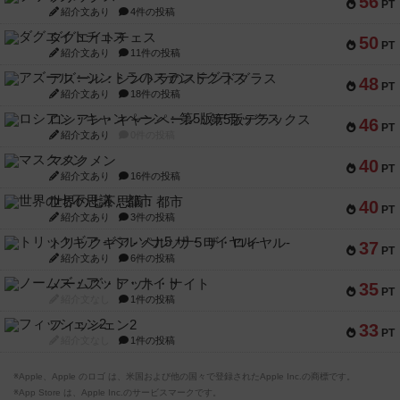
56
PT
紹介文あり
4件の投稿
ダグエイトチェス
50
PT
紹介文あり
11件の投稿
アズール：シントラのステンドグラス
48
PT
紹介文あり
18件の投稿
ロシアン・キャンペーン：第5版デラックス
46
PT
紹介文あり
0件の投稿
マスクメン
40
PT
紹介文あり
16件の投稿
世界の七不思議：都市
40
PT
紹介文あり
3件の投稿
トリックギア - ペルソナ5 ザ・ロイヤル-
37
PT
紹介文あり
6件の投稿
ノームズ・アット・ナイト
35
PT
紹介文なし
1件の投稿
フィッシェン2
33
PT
紹介文なし
1件の投稿
※Apple、Apple のロゴ は、米国および他の国々で登録されたApple Inc.の商標です。
※App Store は、Apple Inc.のサービスマークです。