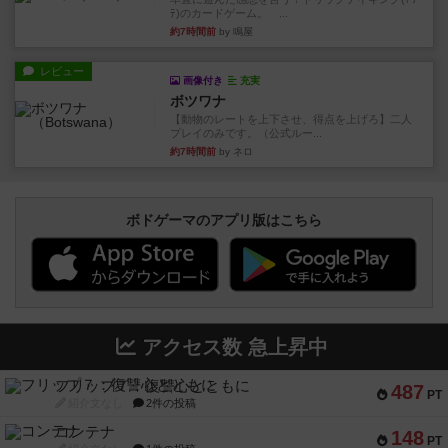
ﾃ)のカードゲーム。 ...
約7時間前
by 鳴屋
レビュー
画像付き
充実
ボツワナ
【動物のレートを上下させ、得点を上げろ】二人
プレイのみです。（公式ルー...
約7時間前
by ネロ
ボドゲーマのアプリ版はこちら
アクセス数 急上昇中
フリップ７：復讐心とともに
487
PT
紹介文なし
2件の投稿
コンテナ
148
PT