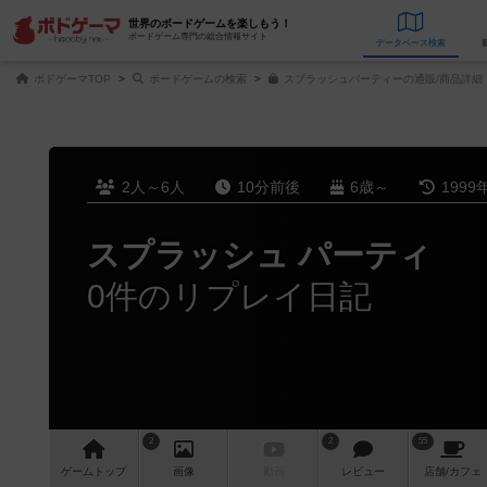
世界のボードゲームを楽しもう！
ボードゲーム専門の総合情報サイト
データベース
検
ボドゲーマTOP
ボードゲームの検索
スプラッシュパーティーの通販/商品詳細
2人～6人
10分前後
6歳～
1999
スプラッシュ パーティ
0件のリプレイ日記
2
2
55
ゲーム
トップ
画像
動画
レビュー
店舗/
カフェ