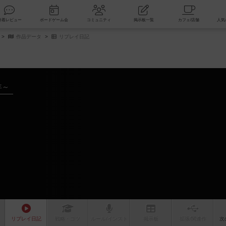
索
新着レビュー
ボードゲーム会
コミュニティ
掲示板一覧
作品データ
リプレイ日記
年～
リプレイ
日記
戦略
・コツ
ルール
/インスト
掲示板
拡張/関連
作
次