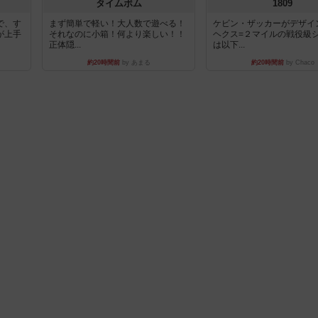
タイムボム
1809
で、す
まず簡単で軽い！大人数で遊べる！
ケビン・ザッカーがデザイ
が上手
それなのに小箱！何より楽しい！！
ヘクス=２マイルの戦役級
正体隠...
は以下...
約20時間前
by あまる
約20時間前
by Chaco