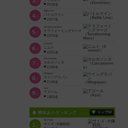
3
位
2528名
Battle Line
4
バトルライン
位
2377名
Terraforming Mars
5
テラフォーミングマーズ
位
2370名
6 nimmt!
6
ニムト
位
2201名
Carcassonne
7
カルカソンヌ
位
2190名
Wingspan
8
ウイングスパン
位
2148名
Azul
9
アズール
位
1903名
興味ありランキング
トップ50
SCYTHE
1
サイズ -大鎌戦役-
位