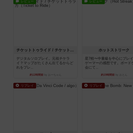
レビュー
レビュー
チケットトゥライド / チケットトゥライドアメリカ
ホットストリーク
デジタルソロプレイ。元祖チケラ
星7軽〜中量級を中心にプレ
イ？マップがたくさん出てるからど
ゲーマーの感想です。ボード
れをプレ...
会にて...
約12時間前
by おーちゃん
約19時間前
by おとん
リプレイ
リプレイ