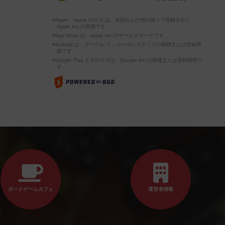
※Apple、Apple のロゴ は、米国および他の国々で登録された
Apple Inc.の商標です。
※App Store は、Apple Inc.のサービスマークです。
※Android は、グーグル インコーポレイテッドの商標または登録商
標です。
※Google Play とそのロゴは、Google Inc.の商標または登録商標で
す。
ボードゲームカフェ
運営者情報