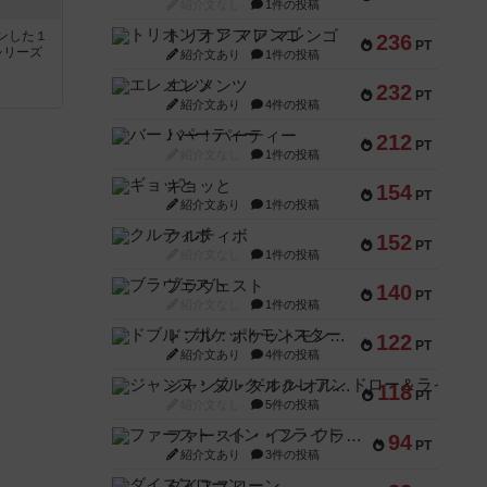
紹介文なし
1件の投稿
トリオンフ ア マレンゴ
ンした１
236
PT
シリーズ
紹介文あり
1件の投稿
エレメンツ
232
PT
紹介文あり
4件の投稿
バー！パーティー
212
PT
紹介文なし
1件の投稿
ギョッと
154
PT
紹介文あり
1件の投稿
クルティボ
152
PT
紹介文なし
1件の投稿
ブラヴェスト
140
PT
紹介文なし
1件の投稿
ドブル：ポケットモンスター
122
PT
紹介文あり
4件の投稿
ジャンヌ・ダルク-オルレアン ドロー＆ライト
118
PT
紹介文なし
5件の投稿
ファースト・イン・フライト
94
PT
紹介文あり
3件の投稿
ダイススローン