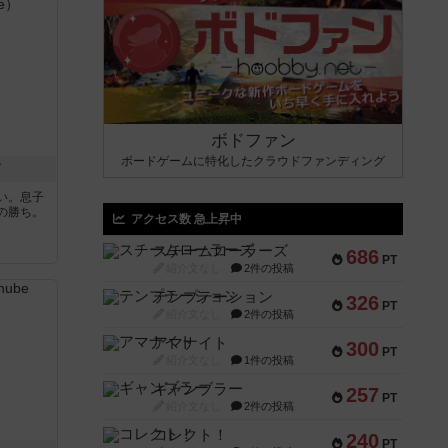
ボドファン
ボードゲームに特化したクラウドファンディング
ド
い。息子
の勝ち。
アクセス数 急上昇中
スチームローラーズ
686
PT
紹介文なし
2件の投稿
テンプテーション
326
PT
紹介文なし
2件の投稿
アマナイト
300
PT
紹介文なし
1件の投稿
ギャンブラー
257
PT
紹介文なし
2件の投稿
コレクト！
240
PT