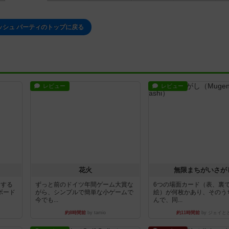
ッシュ パーティのトップに戻る
レビュー
レビュー
花火
無限まちがいさが
イする
ずっと前のドイツ年間ゲーム大賞な
6つの場面カード（表、裏
ボード
がら、シンプルで簡単な小ゲームで
絵）が何枚かあり、そのう
今でも...
んで、同...
約8時間前
by tamio
約11時間前
by ジェイと