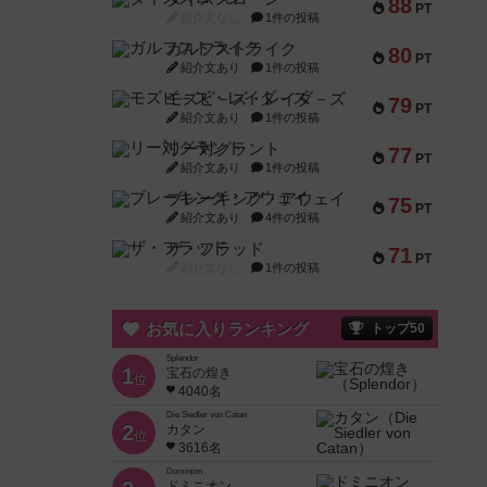
88
PT
紹介文なし
1件の投稿
ガルフストライク
80
PT
紹介文あり
1件の投稿
モズビ－ズ・レイダ－ズ
79
PT
紹介文あり
1件の投稿
リー対グラント
77
PT
紹介文あり
1件の投稿
ブレーキング・アウェイ
75
PT
紹介文あり
4件の投稿
ザ・フラッド
71
PT
紹介文なし
1件の投稿
お気に入りランキング
トップ50
Splendor
1
宝石の煌き
位
4040名
Die Siedler von Catan
2
カタン
位
3616名
Dominion
ドミニオン