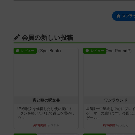
スプラ
会員の新しい投稿
レビュー
レビュー
宵と暁の呪文書
ワンラウンド
4/5点呪文を修得したり使い魔にト
星5軽〜中量級を中心にプレ
ークンを捧げたりして得点を増やし
ゲーマーの感想です。今回は
てい...
ゲーム...
約2時間前
by ワタル
約6時間前
by おとん