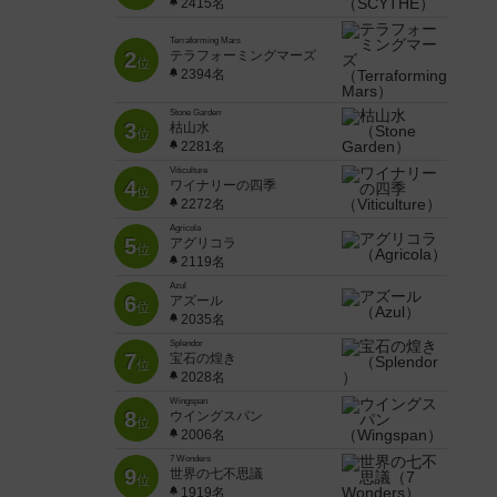
2415名
Terraforming Mars
2
テラフォーミングマーズ
位
2394名
Stone Garden
3
枯山水
位
2281名
Viticulture
4
ワイナリーの四季
位
2272名
Agricola
5
アグリコラ
位
2119名
Azul
6
アズール
位
2035名
Splendor
7
宝石の煌き
位
2028名
Wingspan
8
ウイングスパン
位
2006名
7 Wonders
9
世界の七不思議
位
1919名