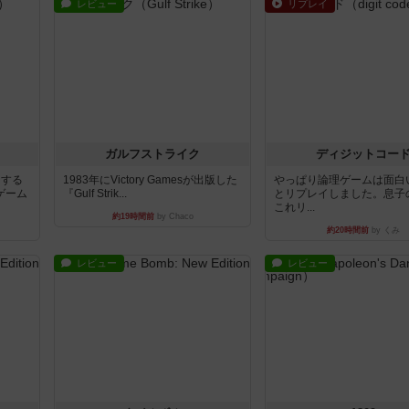
レビュー
リプレイ
ガルフストライク
ディジットコー
イする
1983年にVictory Gamesが出版した
やっぱり論理ゲームは面白
ゲーム
『Gulf Strik...
とリプレイしました。息子
これリ...
約19時間前
by Chaco
約20時間前
by くみ
レビュー
レビュー