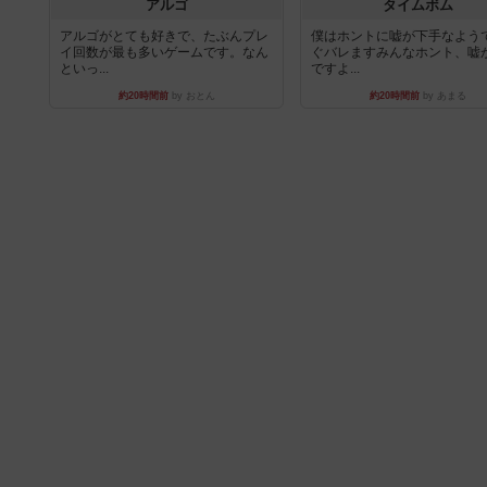
アルゴ
タイムボム
アルゴがとても好きで、たぶんプレ
僕はホントに嘘が下手なよう
イ回数が最も多いゲームです。なん
ぐバレますみんなホント、嘘
といっ...
ですよ...
約20時間前
by おとん
約20時間前
by あまる