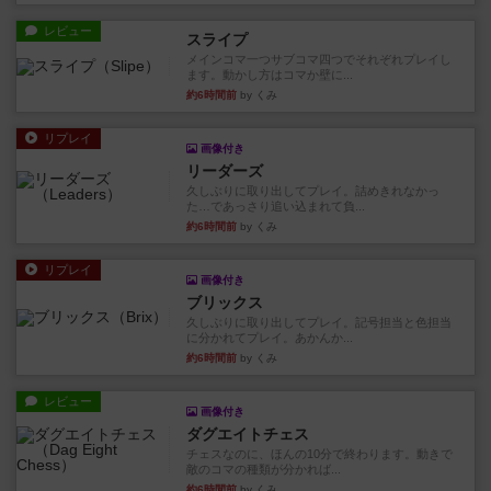
レビュー
スライプ
メインコマ一つサブコマ四つでそれぞれプレイし
ます。動かし方はコマか壁に...
約6時間前
by くみ
リプレイ
画像付き
リーダーズ
久しぶりに取り出してプレイ。詰めきれなかっ
た…であっさり追い込まれて負...
約6時間前
by くみ
リプレイ
画像付き
ブリックス
久しぶりに取り出してプレイ。記号担当と色担当
に分かれてプレイ。あかんか...
約6時間前
by くみ
レビュー
画像付き
ダグエイトチェス
チェスなのに、ほんの10分で終わります。動きで
敵のコマの種類が分かれば...
約6時間前
by くみ