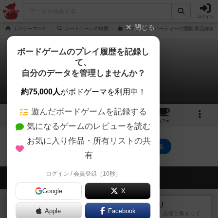
ログイン
閉じる
ボドゲーマTOP
ボードゲームの検索
スプラッシュパーティーの通販/商品詳細
ボードゲームのプレイ履歴を記録し
て、
スプラッシュ パーティ
自分のデータを管理しませんか？
0件のルール/インスト
約75,000人
がボドゲーマを利用中！
遊んだボードゲームを記録する
2
2
55
トップ
画像
動画
レビュー
カフェ
気になるゲームのレビューを読む
お気に入り作品・所有リストの共
スプラッシュ パーティのトップに戻る
有
ログイン / 会員登録（10秒）
会員の新しい投稿
Google
X
レビュー
ナンジャモンジャ・ミドリ
Apple
Facebook
私は吃音を持っているのですが、友達と集まって