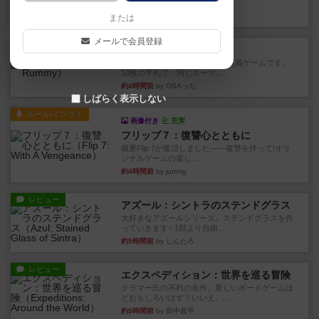
このゲームをした際、3ゲー...
約2時間前
by 155973
または
メールで会員登録
レビュー
ジンラミー
トランプで遊べる2人対戦の麻雀風ゲームです。
10枚の手札で、同じスーツ...
約4時間前
by OSAっち
しばらく表示しない
ルール/インスト
画像付き
充実
フリップ７：復讐心とともに
概要Flip 7が復活しました――復讐を伴って!オリ
ジナルゲームの楽し...
約4時間前
by jurong
レビュー
アズール：シントラのステンドグラス
大好きなアズールシリーズ。ステンドグラスを作
っていきます✨1部より自由...
約5時間前
by しんたろ
レビュー
エクスペディション：世界を巡る冒険
クラマー氏の不朽の名作。新しいボードゲームほ
どおもしろいはず？いいえ。...
約5時間前
by 田中昌平