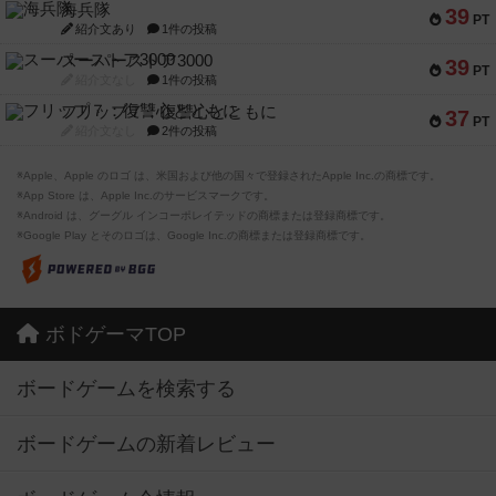
海兵隊
39
PT
紹介文あり
1件の投稿
スーパーストア3000
39
PT
紹介文なし
1件の投稿
フリップ７：復讐心とともに
37
PT
紹介文なし
2件の投稿
※Apple、Apple のロゴ は、米国および他の国々で登録されたApple Inc.の商標です。
※App Store は、Apple Inc.のサービスマークです。
※Android は、グーグル インコーポレイテッドの商標または登録商標です。
※Google Play とそのロゴは、Google Inc.の商標または登録商標です。
ボドゲーマTOP
ボードゲームを検索する
ボードゲームの新着レビュー