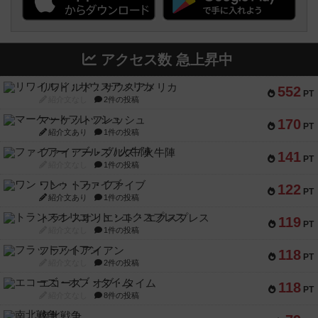
アクセス数 急上昇中
リワイルド：サウスアメリカ
552
PT
紹介文なし
2件の投稿
マーケットフレッシュ
170
PT
紹介文あり
1件の投稿
ファイアー・ブルズ / 火牛陣
141
PT
紹介文なし
1件の投稿
ワン・トゥ・ファイブ
122
PT
紹介文あり
1件の投稿
トランスオリエント・エクスプレス
119
PT
紹介文なし
1件の投稿
フラットアイアン
118
PT
紹介文なし
2件の投稿
エコーズ・オブ・タイム
118
PT
紹介文なし
8件の投稿
南北戦争