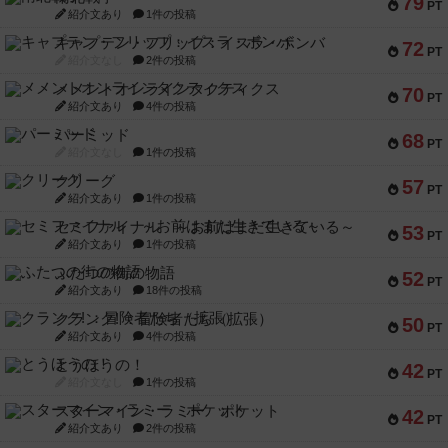
79
PT
紹介文あり
1件の投稿
キャプテン・フリップ：イスラ・ボンバ
72
PT
紹介文なし
2件の投稿
メメントオンラインタクティクス
70
PT
紹介文あり
4件の投稿
パーミッド
68
PT
紹介文なし
1件の投稿
クリーグ
57
PT
紹介文あり
1件の投稿
セミファイナル ～お前はまだ生きている～
53
PT
紹介文あり
1件の投稿
ふたつの街の物語
52
PT
紹介文あり
18件の投稿
クランク! ：冒険者たち（拡張）
50
PT
紹介文あり
4件の投稿
とうほうの！
42
PT
紹介文なし
1件の投稿
スターマイン・ラミー ポケット
42
PT
紹介文あり
2件の投稿