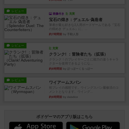
レビュー
画像付き
充実
宝石の煌き：デュエル 偽造者
筆者が最も好きな2人用ボードゲームである『宝石
の煌めき デュエル』に、...
約7時間前
by 手動人形
レビュー
充実
クランク! ：冒険者たち（拡張）
クランク！のプレイヤーごとに能力の違うキャラ
クターを使用できるようにな...
約8時間前
by ぽっぽーくるっぽー
レビュー
ワイアームスパン
初プレイの感想です。ウイングスパン履修済のコ
メントとなります。ウイング...
約8時間前
by daisdice
ボドゲーマのアプリ版はこちら