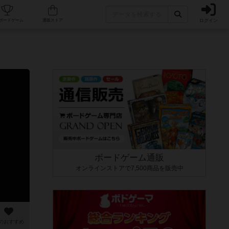
ログイン
カフェ/店舗
人気ボードゲーム
通販ストア
ボードゲーム通販
オンラインストアで7,500商品を販売中
のおすすめ