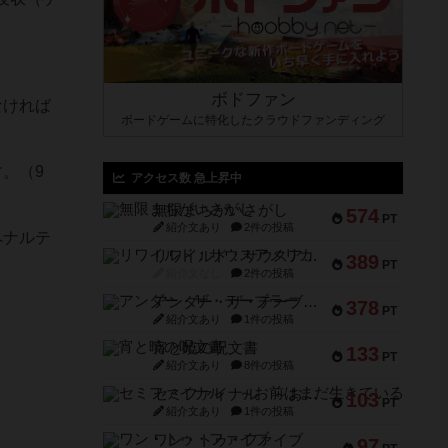
ボドファン
なければ
ボードゲームに特化したクラウドファンディング
。（9
アクセス数 急上昇中
無限まちがいさがし
574
PT
紹介文あり
2件の投稿
ペナルテ
リワイルド：サウスアメリカ
389
PT
紹介文なし
2件の投稿
アンダー・ザ・テーブラー
378
PT
紹介文あり
1件の投稿
宵と暁の呪文書
133
PT
紹介文あり
8件の投稿
セミファイナル ～お前はまだ生きている～
103
PT
紹介文あり
1件の投稿
ワン・トゥ・ファイブ
97