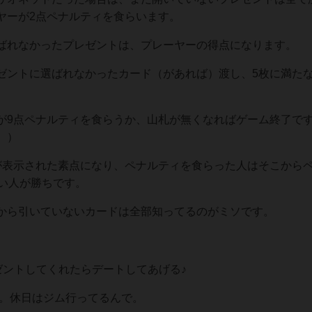
ヤーが2点ペナルティを食らいます。
ばれなかったプレゼントは、プレーヤーの得点になります。
ゼントに選ばれなかったカード（があれば）渡し、5枚に満た
が9点ペナルティを食らうか、山札が無くなればゲーム終了です
。）
が表示された素点になり、ペナルティを食らった人はそこから
高い人が勝ちです。
から引いていないカードは全部知ってるのがミソです。
に一番いいプレゼントしてくれたらデートしてあげる♪
です。休日はジム行ってるんで。