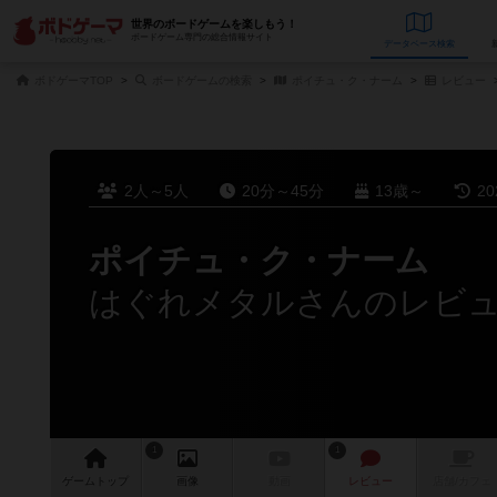
世界のボードゲームを楽しもう！
ボードゲーム専門の総合情報サイト
データベース
検
ボドゲーマTOP
ボードゲームの検索
ポイチュ・ク・ナーム
レビュー
2人～5人
20分～45分
13歳～
2
ポイチュ・ク・ナーム
はぐれメタルさんのレビ
1
1
ゲーム
トップ
画像
動画
レビュー
店舗/
カフェ