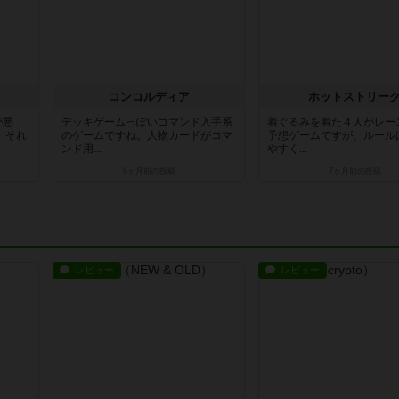
コンコルディア
ホットストリー
が悪
デッキゲームっぽいコマンド入手系
着ぐるみを着た４人がレー
。それ
のゲームですね。人物カードがコマ
予想ゲームですが、ルール
ンド用...
やすく...
6ヶ月前
の投稿
7ヶ月前
の投稿
レビュー
レビュー