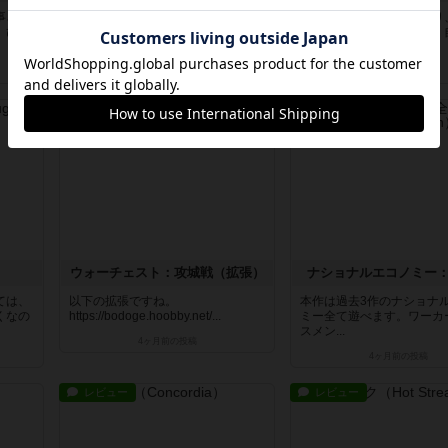
事させ
宝石の煌めきを軽く、ボドゲー初心
線路を作って、お店を作り
。ひた
者にもやりやすくしたゲームです
消費者コマを鉄道に乗せ、
ね。宝石...
に誘い...
19日前
の投稿
約1ヶ月前
の投稿
レビュー
レビュー
ウォーチェスト：攻城戦（拡張）
ナショナルエコノミー
ては、
以下の拡張ですね。
本作は過去3作のナショナ
くなの
https://bodoge.hoobby.net/...
ミー全て遊べます。ワーカ
スメン...
4ヶ月前
の投稿
4ヶ月前
の投稿
レビュー
レビュー