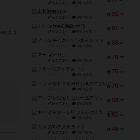
PT
紹介文あり
1件の投稿
南北戦争
91
PT
紹介文あり
1件の投稿
ふたつの城の物語
91
PT
やめよう
紹介文あり
6件の投稿
ノームズ・アット・ナイト
88
PT
紹介文なし
1件の投稿
マーリン
76
PT
紹介文あり
6件の投稿
フラットアイアン
75
PT
紹介文なし
2件の投稿
トランスオリエント・エクスプレス
70
PT
紹介文なし
1件の投稿
アンブッシュ！：ムーブアウト！
59
PT
紹介文あり
1件の投稿
キャプテン・フリップ：イスラ・ボンバ
51
PT
紹介文なし
2件の投稿
ガルフストライク
46
PT
紹介文あり
1件の投稿