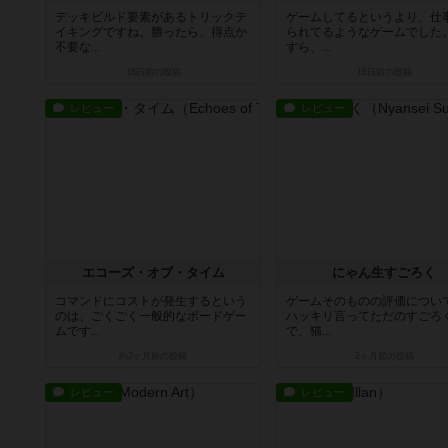
デッキビルド要素があるトリックテ
ゲームしてるというより、仕
イキングですね。勝ったら、得点か
られてるようなゲームでした
不要な...
すら、...
18日前
の投稿
18日前
の投稿
レビュー
レビュー
エコーズ・オブ・タイム
にゃん生すごろく
コマンドにコストが発生するという
ゲームそのものの評価につい
のは、ごくごく一般的なボードゲー
ハッキリ言ってただのすごろ
ムです...
で、猫...
約2ヶ月前
の投稿
2ヶ月前
の投稿
レビュー
レビュー