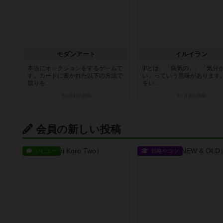
モダンアート
イルイラン
本当にオークションをするゲームで
Illとは、「病気の」、「気分
す。カードに書かれた以下の方法で
い」っていう意味があります
競りを...
をい...
5ヶ月前
の投稿
5ヶ月前
の投稿
会員の新しい投稿
レビュー
戦略やコツ