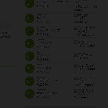
2
テラフォーミングマーズ
位
2395名
Stone Garden
3
枯山水
位
2281名
ク
Viticulture
4
ワイナリーの四季
位
スをする
2272名
は分かり
Agricola
5
アグリコラ
位
2120名
Azul
6
アズール
位
2034名
Splendor
7
宝石の煌き
位
2029名
Wingspan
8
ウイングスパン
位
2006名
7 Wonders
9
世界の七不思議
位
1920名