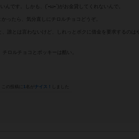
いんです。しかも、(´•⁠ω•⁠`)がお金貸してくれないんで。
です。よかったら、気分直しにチロルチョコどうぞ。
ーいる？あと、誰とは言わないけど、しれっとボクに借金を要求するのは
上に、チロルチョコとポッキーは酷い。
この投稿に
1
名が
ナイス！
しました