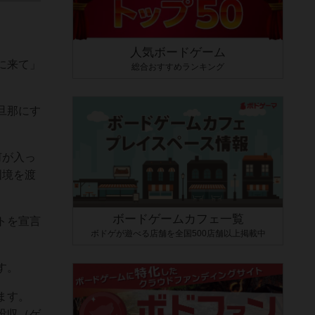
人気ボードゲーム
に来て」
総合おすすめランキング
旦那にす
何が入っ
国境を渡
ボードゲームカフェ一覧
トを宣言
ボドゲが遊べる店舗を全国500店舗以上掲載中
す。
ます。
没収（ゲ