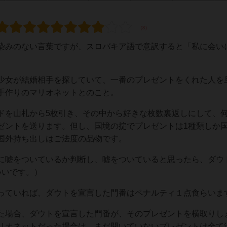
染みのない言葉ですが、スロバキア語で意訳すると「私に会い
少女が結婚相手を探していて、一番のプレゼントをくれた人を
手作りのマリオネットとのこと。
ドを山札から5枚引き、その中から好きな枚数裏返しにして、
ゼントを送ります。但し、国境の掟でプレゼントは1種類しか
国外持ち出しはご法度の品物です。
に嘘をついているか判断し、嘘をついていると思ったら、ダウ
いいです。）
っていれば、ダウトを宣言した門番はペナルティ１点食らいま
た場合、ダウトを宣言した門番が、そのプレゼントを横取りし
リオネットだった場合は、まだ開いていないプレゼントは全て