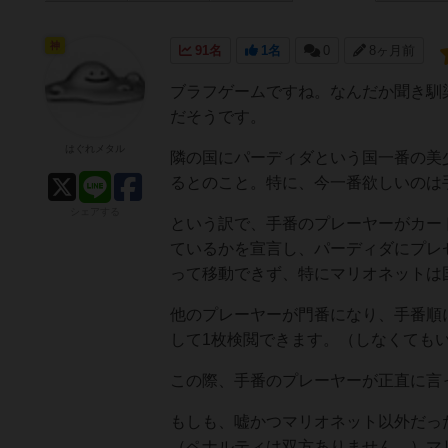
神
91名
1名
0
8ヶ月前
ブラフゲームですね。なんだか聞き馴
だそうです。
はぐれメタル
隣の国にパーディダという国一番の美
るとのこと。特に、今一番欲しいのは
シェアする
という訳で、手番のプレーヤーがカー
ているかを宣言し、パーディダにプレ
って移動できず、特にマリオネットは
他のプレーヤーが門番になり、手番順
して1枚検閲できます。（しなくても
この際、手番のプレーヤーが正直に言
もしも、嘘かつマリオネット以外だっ
（ペナルティは双方ありません。）マ