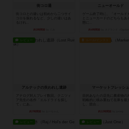
街コロ通
ニューオールド
街コロとの違いは初めから二つサイ
ゲーム終了時に、「オールド
コロを振れるなど、少しの違いはあ
とニューカードのどちらもある
るけれ...
態に...
約3時間前
by くみ
約4時間前
by オグランド（Ogulan
レビュー
ルール/インスト
アルナックの失われし遺跡
マーケットフレッシ
アナログ対人プレイ数回。クニツィ
目的あなたの店先に農産物の
ア先生の名作「エルドラドを探し
戦略的に積み重ねて在庫を最
て」にあ...
し、競合...
約7時間前
by おーちゃん
約12時間前
by jurong
レビュー
レビュー