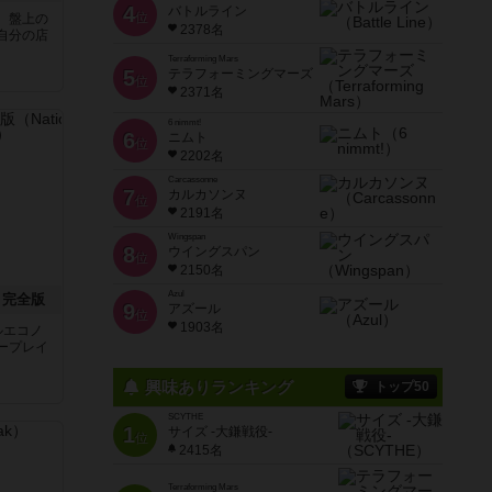
4
バトルライン
位
、盤上の
2378名
自分の店
Terraforming Mars
5
テラフォーミングマーズ
位
2371名
6 nimmt!
6
ニムト
位
2202名
Carcassonne
7
カルカソンヌ
位
2191名
Wingspan
8
ウイングスパン
位
2150名
Azul
：完全版
9
アズール
位
1903名
ルエコノ
ープレイ
興味ありランキング
トップ50
SCYTHE
1
サイズ -大鎌戦役-
位
2415名
Terraforming Mars