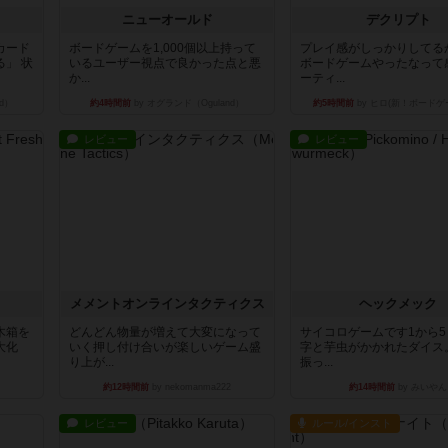
ニューオールド
デクリプト
カード
ボードゲームを1,000個以上持って
プレイ感がしっかりしてる
」 状
いるユーザー視点で良かった点と悪
ボードゲームやったなって
か...
ーティ...
d）
約4時間前
by オグランド（Oguland）
約5時間前
by ヒロ(新！ボードゲ
レビュー
レビュー
ュ
メメントオンラインタクティクス
ヘックメック
木箱を
どんどん物量が増えて大変になって
サイコロゲームです1から
大化
いく押し付け合いが楽しいゲーム盛
字と芋虫がかかれたダイス
り上が...
振っ...
約12時間前
by nekomanma222
約14時間前
by みいやん
レビュー
ルール/インスト