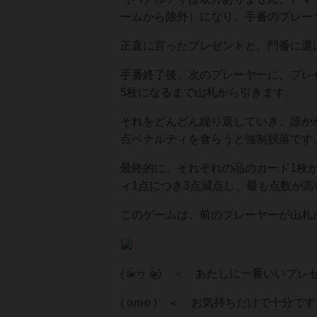
ームから除外）になり、手番のプレー
正直に言ったプレゼントと、門番に選
手番終了後、次のプレーヤーに、プレ
5枚になるまで山札から引きます。
それをどんどん繰り返していき、誰か
点ペナルティを食らうと強制脱落です
最終的に、それぞれの品のカード1枚
ィ1点につき3点減点し、最も点数が
このゲームは、前のプレーヤーが山札
( ʚ̴̶̷́ ヮ ʚ̴̶̷̥̀ ) ＜ あたし
( oｍo ) ＜ お気持ちだけで十分