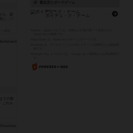
最近見たボードゲーム
Pojd'k nam
から、超
ポイチュ・ク・ナーム
感じ。パ
※Apple、Apple のロゴ は、米国および他の国々で登録された
ーム家族)
Apple Inc.の商標です。
※App Store は、Apple Inc.のサービスマークです。
※Android は、グーグル インコーポレイテッドの商標または登録商
標です。
※Google Play とそのロゴは、Google Inc.の商標または登録商標で
す。
5までの数
。これを