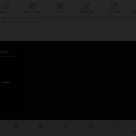
索
新着レビュー
ボードゲーム会
コミュニティ
掲示板一覧
はぐれメタルさんの投稿
024年～
ュー
リプレイ
日記
戦略
・コツ
ルール
/インスト
掲示板
拡張/関連
作
次