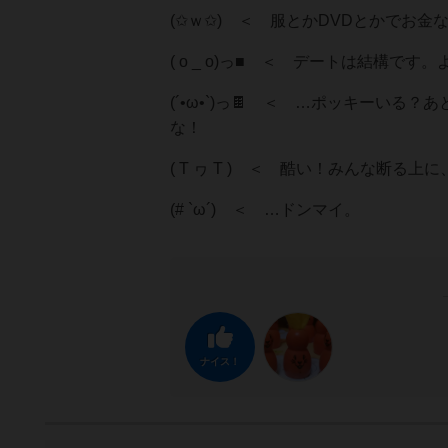
(✩ｗ✩) ＜ 服とかDVDとかでお金な
( o _ o)っ■ ＜ デートは結構
(´•⁠ω•⁠`)っ🍫 ＜ …ポッキ
な！
( T ヮ T ) ＜ 酷い！みんな断る
(# `ω´) ＜ …ドンマイ。
ナイス！