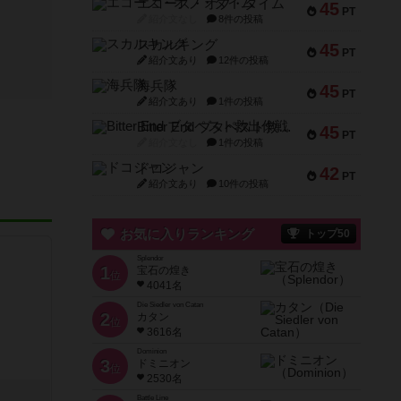
エコーズ・オブ・タイム
45
PT
紹介文なし
8件の投稿
スカルキング
45
PT
紹介文あり
12件の投稿
海兵隊
45
PT
紹介文あり
1件の投稿
Bitter End ブタペスト救出作戦
45
PT
紹介文なし
1件の投稿
ドコジャン
42
PT
紹介文あり
10件の投稿
お気に入りランキング
トップ50
Splendor
1
宝石の煌き
位
4041名
Die Siedler von Catan
2
カタン
位
3616名
Dominion
3
ドミニオン
位
2530名
Battle Line