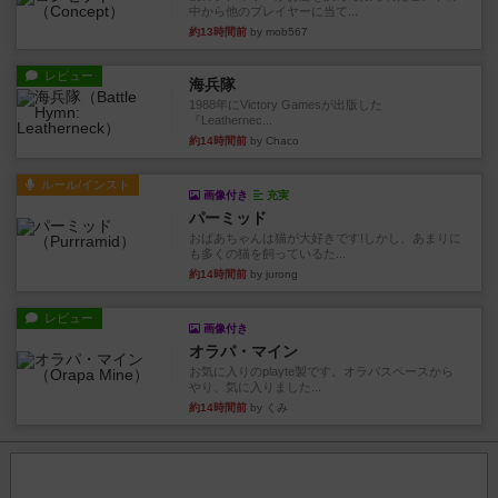
中から他のプレイヤーに当て...
約13時間前
by mob567
レビュー
海兵隊
1988年にVictory Gamesが出版した
『Leathernec...
約14時間前
by Chaco
ルール/インスト
画像付き
充実
パーミッド
おばあちゃんは猫が大好きです!しかし、あまりに
も多くの猫を飼っているた...
約14時間前
by jurong
レビュー
画像付き
オラパ・マイン
お気に入りのplayte製です。オラパスペースから
やり、気に入りました...
約14時間前
by くみ