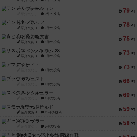
テンプテーション
79
PT
紹介文なし
2件の投稿
インドネシア
78
PT
紹介文あり
2件の投稿
宵と暁の呪文書
75
PT
紹介文あり
8件の投稿
リスボン・トラム 28
73
PT
紹介文あり
9件の投稿
アマナイト
73
PT
紹介文なし
1件の投稿
ブラヴェスト
66
PT
紹介文なし
1件の投稿
スペクタキュラー
60
PT
紹介文なし
1件の投稿
スモールワールド
59
PT
紹介文あり
13件の投稿
ギャンブラー
58
PT
紹介文なし
2件の投稿
Bitter End ブタペスト救出作戦