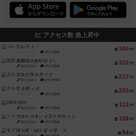
アクセス数 急上昇中
コレクト！
340
PT
紹介文なし
1件の投稿
無限まちがいさがし
322
PT
紹介文あり
2件の投稿
ガルフストライク
217
PT
紹介文あり
1件の投稿
クルティボ
203
PT
紹介文なし
1件の投稿
1809
112
PT
紹介文あり
1件の投稿
ファースト・イン・フライト
108
PT
紹介文あり
3件の投稿
モズビ－ズ・レイダ－ズ
94
PT
紹介文あり
1件の投稿