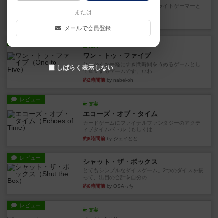
笑えるバカゲームを集めているライトゲーマーと
または
してのレビューです。正体隠...
27分前
by toyota
メールで会員登録
レビュー
充実
ワン・トゥ・ファイブ
とにかくお手軽にすき間時間をうめるゲームとし
しばらく表示しない
て重宝するゲームです。いわ...
約2時間前
by nabekoh
レビュー
充実
エコーズ・オブ・タイム
カードゲームにファイナルファンタジーのアクテ
ィブタイムバトル（もしくは...
約6時間前
by ジェイとと
レビュー
シャット・ザ・ボックス
とてもシンプルなダイスゲーム。2つのダイスを振
って、出目の合計を自分の...
約6時間前
by OSAっち
レビュー
充実