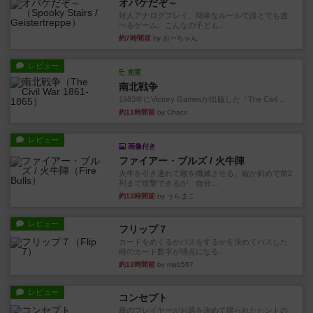
オバケだぞ～
対人アナログプレイ。簡単なルールで誰とでも遊
べるゲーム。こんなの子ども...
約7時間前
by おーちゃん
レビュー
充実
南北戦争
1983年にVictory Gamesが出版した『The Civil ...
約11時間前
by Chaco
レビュー
画像付き
ファイアー・ブルズ / 火牛陣
火牛を引き連れて敵を殲滅させる。縦か斜めで前2
列まで攻撃できるが、自分...
約13時間前
by うらまこ
レビュー
フリップ７
カードをめくるかパスをするかを決めてパスした
時のカード数字が得点になる...
約13時間前
by mob567
レビュー
コンセプト
親のプレイヤーがお題を決めて限られたヒントの