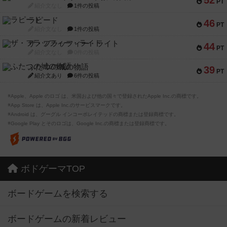
52
PT
紹介文なし
1件の投稿
ラピード
46
PT
紹介文なし
1件の投稿
ザ・フラッフィー・ライト
44
PT
紹介文なし
0件の投稿
ふたつの城の物語
39
PT
紹介文あり
6件の投稿
※Apple、Apple のロゴ は、米国および他の国々で登録されたApple Inc.の商標です。
※App Store は、Apple Inc.のサービスマークです。
※Android は、グーグル インコーポレイテッドの商標または登録商標です。
※Google Play とそのロゴは、Google Inc.の商標または登録商標です。
ボドゲーマTOP
ボードゲームを検索する
ボードゲームの新着レビュー