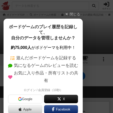
ログイン
閉じる
ボドゲーマTOP
ボードゲームの検索
ピニャ・ピラータの通販/商品詳細
ボードゲームのプレイ履歴を記録し
て、
ピニャ・ピラータ
自分のデータを管理しませんか？
0件のレビュー
約75,000人
がボドゲーマを利用中！
遊んだボードゲームを記録する
1
13
トップ
画像
動画
レビュー
カフェ
気になるゲームのレビューを読む
お気に入り作品・所有リストの共
ピニャ・ピラータのトップに戻る
有
ログイン / 会員登録（10秒）
会員の新しい投稿
Google
X
レビュー
充実
Apple
Facebook
アンダー・ザ・テーブラー