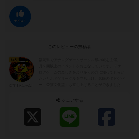
ナイス！
このレビューの投稿者
福岡県でアナログゲームサークル紙の城を主催。
仙人
月２回以上のイベントをおこなっています。 アナ
ログゲームの楽しさをより多くの方に知ってもらい
たいとボドゲサークルを立ち上げ、念願のボドゲバ
ー「亞猫文化堂」も立ち上げることができました！
亞猫【あにゃん】
<HP> http://kamin...
シェアする