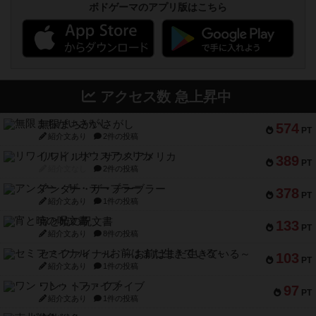
ボドゲーマのアプリ版はこちら
アクセス数 急上昇中
無限まちがいさがし
574
PT
紹介文あり
2件の投稿
リワイルド：サウスアメリカ
389
PT
紹介文なし
2件の投稿
アンダー・ザ・テーブラー
378
PT
紹介文あり
1件の投稿
宵と暁の呪文書
133
PT
紹介文あり
8件の投稿
セミファイナル ～お前はまだ生きている～
103
PT
紹介文あり
1件の投稿
ワン・トゥ・ファイブ
97
PT
紹介文あり
1件の投稿