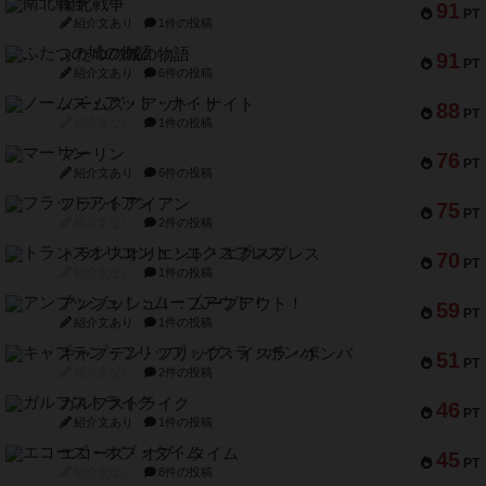
南北戦争
91
PT
紹介文あり
1件の投稿
ふたつの城の物語
91
PT
紹介文あり
6件の投稿
ノームズ・アット・ナイト
88
PT
紹介文なし
1件の投稿
マーリン
76
PT
紹介文あり
6件の投稿
フラットアイアン
75
PT
紹介文なし
2件の投稿
トランスオリエント・エクスプレス
70
PT
紹介文なし
1件の投稿
アンブッシュ！：ムーブアウト！
59
PT
紹介文あり
1件の投稿
キャプテン・フリップ：イスラ・ボンバ
51
PT
紹介文なし
2件の投稿
ガルフストライク
46
PT
紹介文あり
1件の投稿
エコーズ・オブ・タイム
45
PT
紹介文なし
8件の投稿