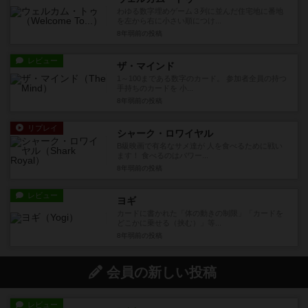
わゆる数字埋めゲーム３列に並んだ住宅地に番地
を左から右に小さい順につけ...
8年弱前
の投稿
レビュー
ザ・マインド
1～100まである数字のカード。 参加者全員の持つ
手持ちのカードを 小...
8年弱前
の投稿
リプレイ
シャーク・ロワイヤル
B級映画で有名なサメ達が 人を食べるために戦い
ます！ 食べるのはパワー...
8年弱前
の投稿
レビュー
ヨギ
カードに書かれた「体の動きの制限」「カードを
どこかに乗せる（挟む）」等...
8年弱前
の投稿
会員の新しい投稿
レビュー