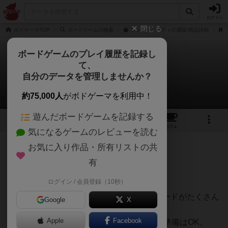
ログイン
閉じる
ボドゲーマTOP
ボードゲームの検索
フォト・パーティの通販/商品詳細
ボードゲームのプレイ履歴を記録し
て、
フォトパーティ
自分のデータを管理しませんか？
亞猫【あにゃん】さんのレビュー
約75,000人
がボドゲーマを利用中！
遊んだボードゲームを記録する
4
5
40
トップ
画像
動画
レビュー
カフェ
気になるゲームのレビューを読む
お気に入り作品・所有リストの共
209名
0名
0
10年以上前
有
ログイン / 会員登録（10秒）
カメラを使って遊ぶパーティゲーム。
撮った時の得点になる条件が書いてあるカードがたくさん
Google
X
ある。
Apple
Facebook
その中から12枚のカードを選んでゲームの準備はOK。