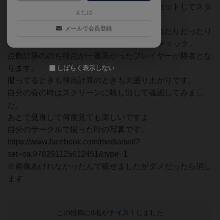
カードの条件を確認しカメラのタイマーをセットしてスタ
または
ート。
メールで会員登録
ものまねしたり、物を投げたり、何かに隠れたりだったり
大忙しの12枚を撮ったあと。全員で写真をチェック。
点数計算ののち得点が一番高かったプレイヤーが勝者とな
ります。
しばらく表示しない
撮ってるときも得点計算のときも大盛り上がりです。
自分の会の時はスクリーンに映し出して確認してみまし
た。
あとで見直して何度見ても楽しいですよ
自分のサークルで撮った時の写真です。
https://www.facebook.com/media/set/?
set=oa.978291125612451&type=1
※画像あげれなかったんで載せましたがダメだったら消し
ます
この投稿に
0
名が
ナイス！
しました