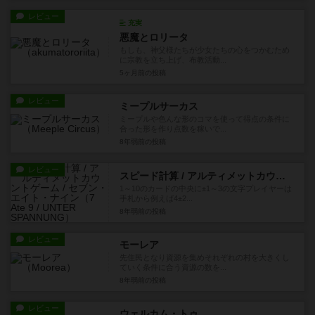
レビュー
充実
悪魔とロリータ
もしも、神父様たちが少女たちの心をつかむため
に宗教を立ち上げ、布教活動...
5ヶ月前
の投稿
レビュー
ミープルサーカス
ミープルや色んな形のコマを使って得点の条件に
合った形を作り点数を稼いで...
8年弱前
の投稿
レビュー
スピード計算 / アルティメットカウントゲーム / セブン・エイト・ナイン
1～10のカードの中央に±1～3の文字プレイヤーは
手札から例えば4±2...
8年弱前
の投稿
レビュー
モーレア
先住民となり資源を集めそれぞれの村を大きくし
ていく条件に合う資源の数を...
8年弱前
の投稿
レビュー
ウェルカム・トゥ