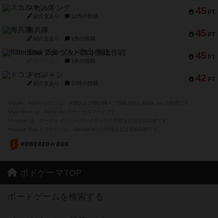
スカルキング
45
PT
紹介文あり
12件の投稿
海兵隊
45
PT
紹介文あり
1件の投稿
Bitter End ブタペスト救出作戦
45
PT
紹介文なし
1件の投稿
ドコジャン
42
PT
紹介文あり
10件の投稿
※Apple、Apple のロゴ は、米国および他の国々で登録されたApple Inc.の商標です。
※App Store は、Apple Inc.のサービスマークです。
※Android は、グーグル インコーポレイテッドの商標または登録商標です。
※Google Play とそのロゴは、Google Inc.の商標または登録商標です。
ボドゲーマTOP
ボードゲームを検索する