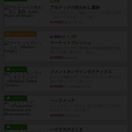
充実
アルナックの失われし遺跡
アナログ対人プレイ数回。クニツィア先生の名作
「エルドラドを探して」にあ...
約1時間前
by おーちゃん
ルール/インスト
画像付き
充実
マーケットフレッシュ
目的あなたの店先に農産物の木箱を戦略的に積み
重ねて在庫を最大化し、競合...
約6時間前
by jurong
レビュー
メメントオンラインタクティクス
どんどん物量が増えて大変になっていく押し付け
合いが楽しいゲーム盛り上が...
約6時間前
by nekomanma222
レビュー
ヘックメック
サイコロゲームです1から5までの数字と芋虫がか
かれたダイス。これを振っ...
約8時間前
by みいやん
レビュー
ハゲタカのえじき