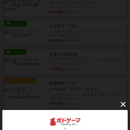
超有名なゲームですが、初めてプレイしました。1
から15までのカードがプ...
約8時間前
by みいやん
レビュー
ジャスト・ワン
まぁ面白かった‼️よくテレビとかのバラエティなん
かで、お題がわからずに...
約8時間前
by みいやん
レビュー
ピタッコカルタ
ボドゲ相席会でプレイしましたひらがなが書かれ
たカードを2枚まで手をつけ...
約8時間前
by みいやん
ルール/インスト
画像付き
充実
ノームズ・アット・ナイト
ベネボレンス女王は、忠実な臣民を称えるための
祝宴を開こうとしています。...
約9時間前
by jurong
レビュー
画像付き
充実
フラットアイアン
1~2人に限定された、エンジンビルド系のシステ