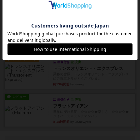
ム選んだ企業ボードに街で...
約9時間前
by あくり
ルール/インスト
画像付き
充実
キャプテン・フリップ：イスラ・ボンバ
イスラ・ボンバを探しに出航!潜水艦を装備し、あ
なたの乗組員を監獄から解...
約12時間前
by jurong
ルール/インスト
画像付き
充実
トランスオリエント・エクスプレス
乗客の皆様、トランスオリエント・エクスプレス
にご乗車ありがとうございま...
約13時間前
by jurong
レビュー
画像付き
充実
フラットアイアン
世界に浸れる度 ☆☆☆☆★楽しさ ☆☆☆☆★
タイパ ☆☆☆☆☆マンハッ...
約14時間前
by DKnewyork