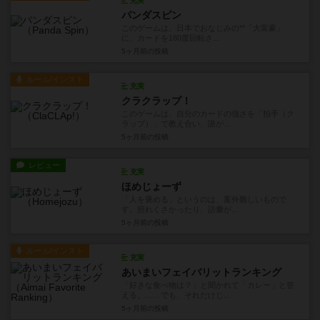
充実
パンダスピン
このゲームは、日本でおなじみの**「大富豪」
に、カードを180度回転さ...
5ヶ月前
の投稿
ルール/インスト
充実
クラクラップ！
このゲームは、自分のカードの強さを「拍手（ク
ラップ）」で教え合い、誰が...
5ヶ月前
の投稿
レビュー
充実
ほめじょーず
「人を褒める」というのは、案外難しいもので
す。照れくさかったり、語彙が...
5ヶ月前
の投稿
ルール/インスト
充実
あいまいフェイバリットランキング
「好きな食べ物は？」と聞かれて「カレー」と答
える。……でも、それだけじ...
5ヶ月前
の投稿