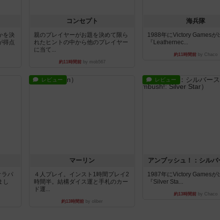
コンセプト
海兵隊
かを決
親のプレイヤーがお題を決めて限ら
1988年にVictory Game
が得点
れたヒントの中から他のプレイヤー
『Leathernec...
に当て...
約11時間前
by Chaco
約11時間前
by mob567
レビュー
レビュー
マーリン
アンブッシュ！：シルバ
オラパ
４人プレイ。インスト1時間プレイ2
1987年にVictory Game
まし
時間半。結構ダイス運と手札のカー
『Silver Sta...
ド運...
約13時間前
by Chaco
約13時間前
by oliber