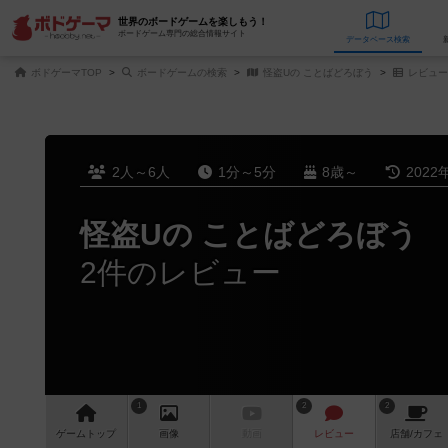
世界のボードゲームを楽しもう！
ボードゲーム専門の総合情報サイト
データベース
検
ボドゲーマTOP
ボードゲームの検索
怪盗Uの ことばどろぼう
レビュー
2人～6人
1分～5分
8歳～
2022
怪盗Uの ことばどろぼう
2件のレビュー
1
2
2
ゲーム
トップ
画像
動画
レビュー
店舗/
カフェ