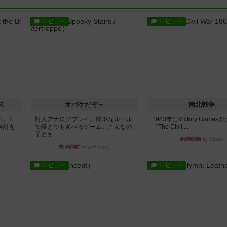
レビュー
レビュー
ス
オバケだぞ～
南北戦争
ム。2
対人アナログプレイ。簡単なルール
1983年にVictory Game
合計を
で誰とでも遊べるゲーム。こんなの
『The Civil ...
子ども...
約9時間前
by Chaco
約5時間前
by おーちゃん
レビュー
レビュー