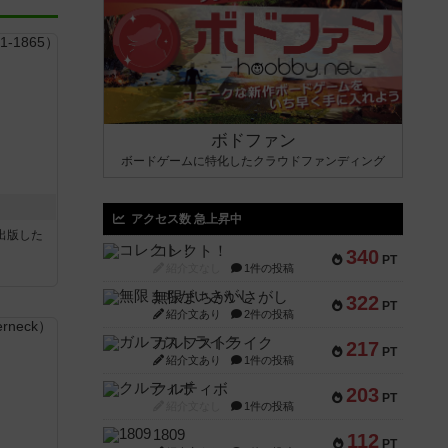
ボドファン
ボードゲームに特化したクラウドファンディング
アクセス数 急上昇中
sが出版した
コレクト！
340
PT
紹介文なし
1件の投稿
無限まちがいさがし
322
PT
紹介文あり
2件の投稿
ガルフストライク
217
PT
紹介文あり
1件の投稿
クルティボ
203
PT
紹介文なし
1件の投稿
1809
112
PT