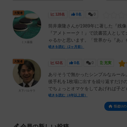
大賢者
128名
0名
0
筒井康隆さんが1989年に著した『残
『アメトーーク！』で読書芸人として
ゃるかと思います。「世界から『あ』を
ミス薔薇
続きを読む（2ヶ月前）
大賢者
62名
0名
0
充実
ありそうで無かったシンプルなルール
後手札を1枚場に出すを繰り返すだけ
でちょっとオマケをしてあげれば子ども
大下バルサラ
続きを読む（4年以上前）
怪盗Uの
会員の新しい投稿