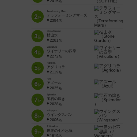
2415名
Terraforming Mars
2
テラフォーミングマーズ
位
2394名
Stone Garden
3
枯山水
位
2281名
Viticulture
4
ワイナリーの四季
位
2272名
Agricola
5
アグリコラ
位
2119名
Azul
6
アズール
位
2035名
Splendor
7
宝石の煌き
位
2028名
Wingspan
8
ウイングスパン
位
2006名
7 Wonders
9
世界の七不思議
位
1919名