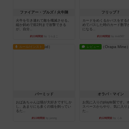
ファイアー・ブルズ / 火牛陣
フリップ７
火牛を引き連れて敵を殲滅させる。
カードをめくるかパスをする
縦か斜めで前2列まで攻撃できる
めてパスした時のカード数字
が、自分...
になる...
約11時間前
by うらまこ
約11時間前
by mob567
ルール/インスト
レビュー
パーミッド
オラパ・マイン
おばあちゃんは猫が大好きです!しか
お気に入りのplayte製です。
し、あまりにも多くの猫を飼ってい
スペースからやり、気に入り
るた...
た...
約11時間前
by jurong
約12時間前
by くみ