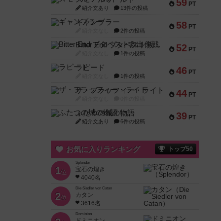
59
PT
紹介文あり
13件の投稿
ギャンブラー
58
PT
紹介文なし
2件の投稿
Bitter End ブタペスト救出作戦
52
PT
紹介文なし
1件の投稿
ラピード
46
PT
紹介文なし
1件の投稿
ザ・フラッフィー・ライト
44
PT
紹介文なし
0件の投稿
ふたつの城の物語
39
PT
紹介文あり
6件の投稿
お気に入りランキング
トップ50
Splendor
1
宝石の煌き
位
4040名
Die Siedler von Catan
2
カタン
位
3616名
Dominion
ドミニオン