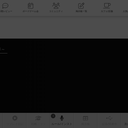
索
新着レビュー
ボードゲーム会
コミュニティ
掲示板一覧
年～
1
リプレイ
日記
戦略
・コツ
ルール
/インスト
掲示板
拡張/関連
作
次