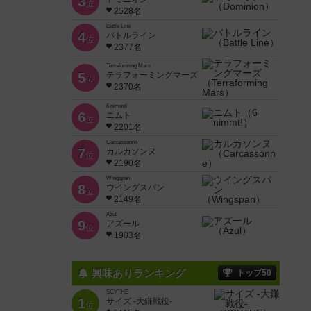
3
位
2528名
Battle Line
4
バトルライン
位
2377名
Terraforming Mars
5
テラフォーミングマーズ
位
2370名
6 nimmt!
6
ニムト
位
2201名
Carcassonne
7
カルカソンヌ
位
2190名
Wingspan
8
ウイングスパン
位
2149名
Azul
9
アズール
位
1903名
興味ありランキング
トップ50
SCYTHE
1
サイズ -大鎌戦役-
位