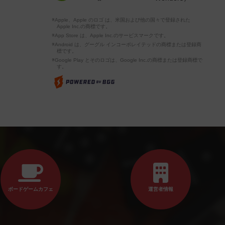
※Apple、Apple のロゴ は、米国および他の国々で登録された
Apple Inc.の商標です。
※App Store は、Apple Inc.のサービスマークです。
※Android は、グーグル インコーポレイテッドの商標または登録商
標です。
※Google Play とそのロゴは、Google Inc.の商標または登録商標で
す。
ボードゲームカフェ
運営者情報