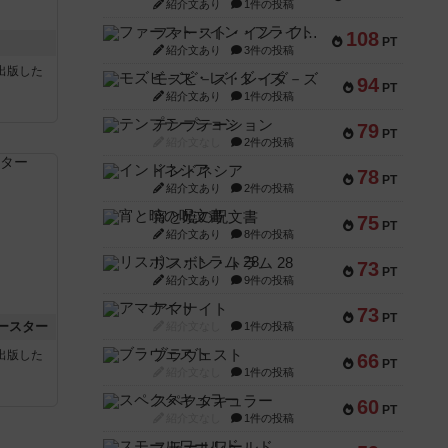
紹介文あり
1件の投稿
ファースト・イン・フライト
108
PT
紹介文あり
3件の投稿
sが出版した
モズビ－ズ・レイダ－ズ
94
PT
紹介文あり
1件の投稿
テンプテーション
79
PT
紹介文なし
2件の投稿
インドネシア
78
PT
紹介文あり
2件の投稿
宵と暁の呪文書
75
PT
紹介文あり
8件の投稿
リスボン・トラム 28
73
PT
紹介文あり
9件の投稿
アマナイト
73
PT
ースター
紹介文なし
1件の投稿
ブラヴェスト
sが出版した
66
PT
紹介文なし
1件の投稿
スペクタキュラー
60
PT
紹介文なし
1件の投稿
スモールワールド