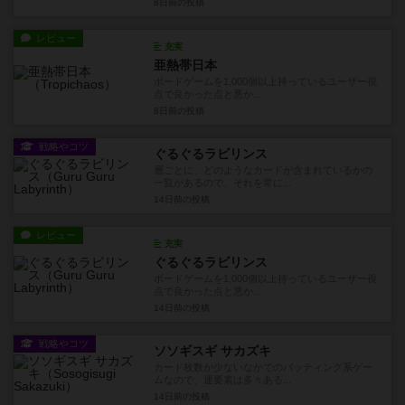
8日前
の投稿
レビュー
充実
亜熱帯日本
ボードゲームを1,000個以上持っているユーザー視
点で良かった点と悪か...
8日前
の投稿
戦略やコツ
ぐるぐるラビリンス
層ごとに、どのようなカードが含まれているかの
一覧があるので、それを常に...
14日前
の投稿
レビュー
充実
ぐるぐるラビリンス
ボードゲームを1,000個以上持っているユーザー視
点で良かった点と悪か...
14日前
の投稿
戦略やコツ
ソソギスギ サカズキ
カード枚数が少ないなかでのバッティング系ゲー
ムなので、運要素は多々ある...
14日前
の投稿