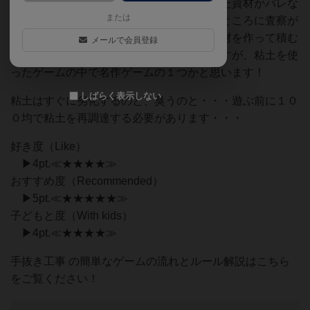
白いボードゲームです！芯を入れずに作った資材がバレな
または
いかのドキドキ、反対に芯を入れて作ったところに査察が
入ったときのしてやったり感と、粘土で資材を作って積む
メールで会員登録
のがとにかく楽しいです。絶版で入手難ですが、粘土を使
ったゲームの中で名作ゲームの１つかと思います！
しばらく表示しない
粘土はすぐに劣化するのと、臭うのと・・・遊ぶ前に１０
０均で粘土を再調達する必要があります・・・
好き度（Like）
▶4pt.≪★★★★≫
おすすめ度（Recommended）
▶5pt.≪★★★★★≫
子どもと度（With kids）
▶4pt.≪★★★★≫
手抜き工事 の簡単なゲームの流れとルール解説はこちら
をご覧ください！