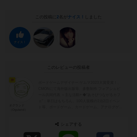
この投稿に
2
名が
ナイス！
しました
ナイス！
このレビューの投稿者
神
ボードゲームデザイナー:ゲムマ2023大賞受賞！、
CMONにて海外版出版等、多数制作 フォアシュピ
ール共同代表 ＜主な活動> ◆"あそびつながるカフ
ェ"：単日はもちろん、100人規模の1泊2日イベン
オグランド
ト等、ボードゲーム、カードゲーム、アナログゲー
（Oguland）
ムを広める活動 ◆...
シェアする