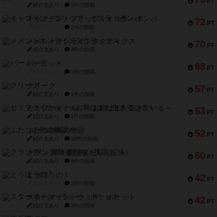
PT
紹介文あり
1件の投稿
キャプテン・フリップ：イスラ・ボンバ
72
PT
紹介文なし
2件の投稿
メメントオンラインタクティクス
70
PT
紹介文あり
4件の投稿
パーミッド
68
PT
紹介文なし
1件の投稿
クリーグ
57
PT
紹介文あり
1件の投稿
セミファイナル ～お前はまだ生きている～
53
PT
紹介文あり
1件の投稿
ふたつの街の物語
52
PT
紹介文あり
18件の投稿
クランク! ：冒険者たち（拡張）
50
PT
紹介文あり
4件の投稿
とうほうの！
42
PT
紹介文なし
1件の投稿
スターマイン・ラミー ポケット
42
PT
紹介文あり
2件の投稿