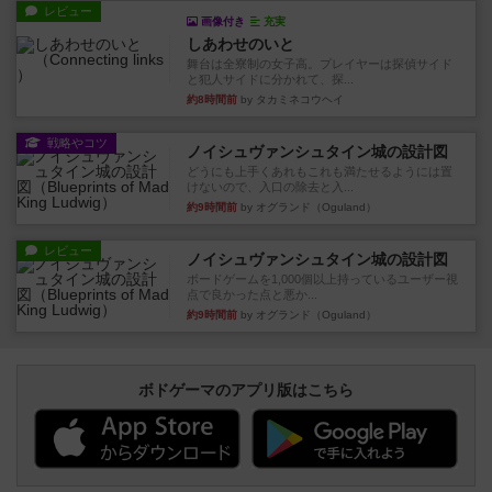
レビュー
画像付き
充実
しあわせのいと
舞台は全寮制の女子高。プレイヤーは探偵サイド
と犯人サイドに分かれて、探...
約8時間前
by タカミネコウヘイ
戦略やコツ
ノイシュヴァンシュタイン城の設計図
どうにも上手くあれもこれも満たせるようには置
けないので、入口の除去と入...
約9時間前
by オグランド（Oguland）
レビュー
ノイシュヴァンシュタイン城の設計図
ボードゲームを1,000個以上持っているユーザー視
点で良かった点と悪か...
約9時間前
by オグランド（Oguland）
ボドゲーマのアプリ版はこちら