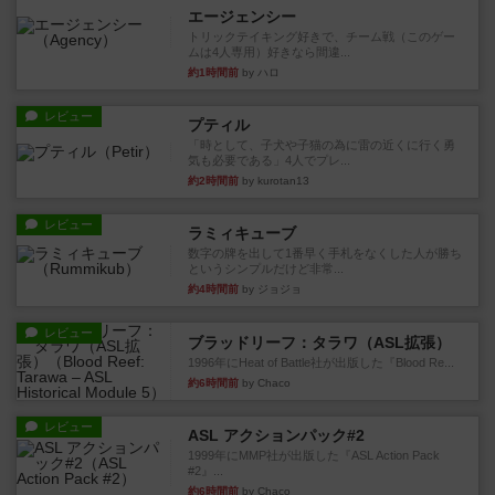
エージェンシー
トリックテイキング好きで、チーム戦（このゲー
ムは4人専用）好きなら間違...
約1時間前
by ハロ
レビュー
プティル
「時として、子犬や子猫の為に雷の近くに行く勇
気も必要である」4人でプレ...
約2時間前
by kurotan13
レビュー
ラミィキューブ
数字の牌を出して1番早く手札をなくした人が勝ち
というシンプルだけど非常...
約4時間前
by ジョジョ
レビュー
ブラッドリーフ：タラワ（ASL拡張）
1996年にHeat of Battle社が出版した『Blood Re...
約6時間前
by Chaco
レビュー
ASL アクションパック#2
1999年にMMP社が出版した『ASL Action Pack
#2』...
約6時間前
by Chaco