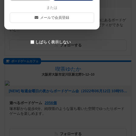
[NEW] ９月カレンダー（2024年09月02日 18時45分）
または
遊べるボードゲーム
1592個
メールで会員登録
沖縄県で最大規模のリゾート地、アメリカンビレッジ内にあるボードゲ
ームショップ＆プレイスペース。 雨天で屋外アクティビティができな
いと...
しばらく表示しない
フォローする
ボードゲームカフェ
喫茶ゆたか
大阪府大阪市淀川区新北野3−12−10
[NEW] 毎週金曜日の夜からボードゲーム会（2022年06月12日 10時55分）
遊べるボードゲーム
2056個
塚本駅から徒歩4分。純喫茶のような落ち着いた空間でゆったりボード
ゲームを楽しめます。
フォローする