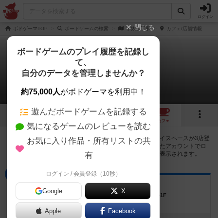
ログイン
閉じる
ボドゲーマTOP
ボードゲームの検索
手抜き工事
カフェ/店舗情報
ボードゲームのプレイ履歴を記録し
て、
手抜き工事
自分のデータを管理しませんか？
3店のカフェ/スペースが提供中
約75,000人
がボドゲーマを利用中！
遊んだボードゲームを記録する
6
2
3
トップ
画像
動画
レビュー
カフェ
気になるゲームのレビューを読む
手抜き工事で遊ぶことができるボードゲームカフェ・プレイスペースが3店登
お気に入り作品・所有リストの共
録されています。公開プロフィールの都道府県が設定されたアカウントでロ
グインすると、同じ都道府県内の店舗に絞り込むボタンが表示されます。
有
ログイン / 会員登録（10秒）
プレイスペース
サイコロ堂シーサイド
Google
X
沖縄県中頭郡北谷町34-3 デポセントラルビル1F
Apple
Facebook