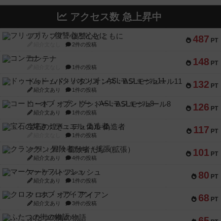
アクセス数 急上昇中
フリップ７：復讐心とともに
487
PT
紹介文なし
2件の投稿
コンテナ
148
PT
紹介文なし
1件の投稿
ドゥームド・バタリオンズ：ASLモジュール11
132
PT
紹介文あり
1件の投稿
コード・オブ・ブシドー：ASLモジュール8
126
PT
紹介文あり
1件の投稿
宝石の煌き：デュエル 偽造者
117
PT
紹介文なし
1件の投稿
クランク! ：冒険者たち（拡張）
101
PT
紹介文あり
4件の投稿
マーケットフレッシュ
80
PT
紹介文あり
1件の投稿
クロス・オブ・アイアン
68
PT
紹介文あり
3件の投稿
ふたつの街の物語
65