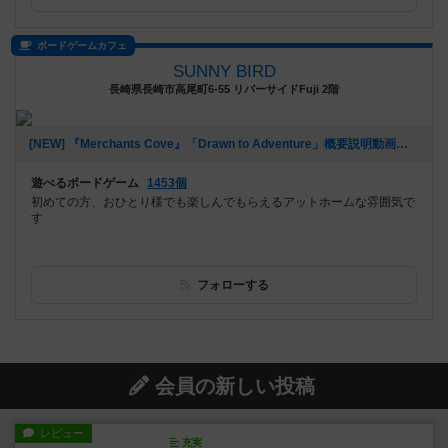
ボードゲームカフェ
SUNNY BIRD
長崎県長崎市高尾町6-55 リバーサイドFuji 2階
[NEW] 『Merchants Cove』「Drawn to Adventure」概要説明動画アップしました。（2021年06月09日 16時06分）
遊べるボードゲーム
1453個
初めての方、おひとり様でも楽しんでもらえるアットホームな雰囲気で
す
フォローする
会員の新しい投稿
レビュー
充実