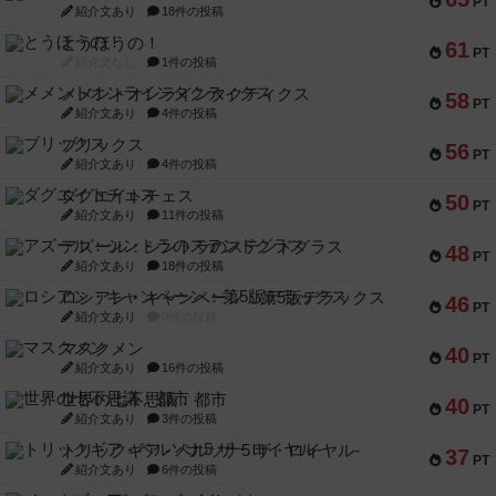
PT
紹介文あり
18件の投稿
とうほうの！
61
PT
紹介文なし
1件の投稿
メメントオンラインタクティクス
58
PT
紹介文あり
4件の投稿
ブリックス
56
PT
紹介文あり
4件の投稿
ダグエイトチェス
50
PT
紹介文あり
11件の投稿
アズール：シントラのステンドグラス
48
PT
紹介文あり
18件の投稿
ロシアン・キャンペーン：第5版デラックス
46
PT
紹介文あり
0件の投稿
マスクメン
40
PT
紹介文あり
16件の投稿
世界の七不思議：都市
40
PT
紹介文あり
3件の投稿
トリックギア - ペルソナ5 ザ・ロイヤル-
37
PT
紹介文あり
6件の投稿