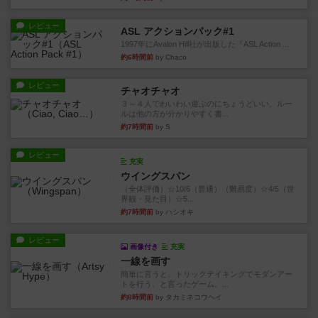
レビュー
ASL アクションパック#1
1997年にAvalon Hill社が出版した『ASL Action ...
約6時間前
by Chaco
レビュー
チャオチャオ
３～４人でわいわい遊ぶのにちょうどいい。ルー
ルは他の方が分かりやすく書...
約7時間前
by S
レビュー
充実
ウイングスパン
（全体評価）☆10/6（普通）（難易度）☆4/5（世
界観・見た目）☆5...
約7時間前
by ハシオキ
レビュー
画像付き
充実
一線を画す
簡単に言うと、トリックテイキングでモダンアー
トを行う、と言ったゲーム。...
約8時間前
by タカミネコウヘイ