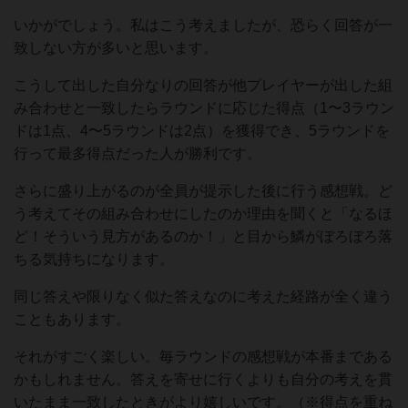
いかがでしょう。私はこう考えましたが、恐らく回答が一
致しない方が多いと思います。
こうして出した自分なりの回答が他プレイヤーが出した組
み合わせと一致したらラウンドに応じた得点（1〜3ラウン
ドは1点、4〜5ラウンドは2点）を獲得でき、5ラウンドを
行って最多得点だった人が勝利です。
さらに盛り上がるのが全員が提示した後に行う感想戦。ど
う考えてその組み合わせにしたのか理由を聞くと「なるほ
ど！そういう見方があるのか！」と目から鱗がぼろぼろ落
ちる気持ちになります。
同じ答えや限りなく似た答えなのに考えた経路が全く違う
こともあります。
それがすごく楽しい。毎ラウンドの感想戦が本番まである
かもしれません。答えを寄せに行くよりも自分の考えを貫
いたまま一致したときがより嬉しいです。（※得点を重ね