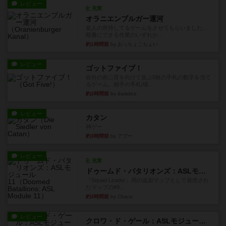
レビュー
充実
オラニエンブルガー運河
友人の所持してるゲームをさせてもらいました。
順番にできる作業のいずれか...
約1時間前
by おっちょこちょい
レビュー
ゴットファイブ！
自分の前に背を向けて並ぶ5枚の手札の数字を当て
るゲーム。相手の手札/場...
約2時間前
by daisdice
レビュー
カタン
神ゲー
約3時間前
by アプー
レビュー
充実
ドゥームド・バタリオンズ：ASLモジュール11
『Squad Leader』用の追加マップとして発売され
たマップの#9...
約3時間前
by Chaco
レビュー
クロワ・ド・ゲール：ASLモジュール10