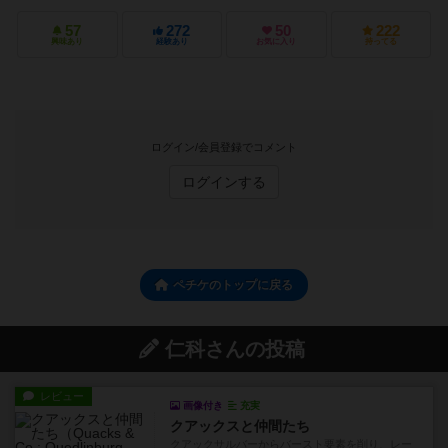
57
272
50
222
興味あり
経験あり
お気に入り
持ってる
ログイン/会員登録でコメント
ログインする
ペチケのトップに戻る
仁科さんの投稿
レビュー
画像付き
充実
クアックスと仲間たち
クアックサルバーからバースト要素を削り、レー