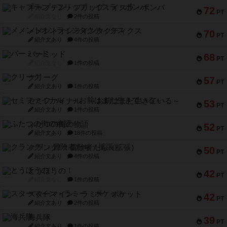
キャプテン・フリップ：イスラ・ボンバ
72
PT
紹介文なし
2件の投稿
メメントオンラインタクティクス
70
PT
紹介文あり
4件の投稿
パーミッド
68
PT
紹介文なし
1件の投稿
クリーグ
57
PT
紹介文あり
1件の投稿
セミファイナル ～お前はまだ生きている～
53
PT
紹介文あり
1件の投稿
ふたつの街の物語
52
PT
紹介文あり
18件の投稿
クランク! ：冒険者たち（拡張）
50
PT
紹介文あり
4件の投稿
とうほうの！
42
PT
紹介文なし
1件の投稿
スターマイン・ラミー ポケット
42
PT
紹介文あり
2件の投稿
海兵隊
39
PT
紹介文あり
1件の投稿