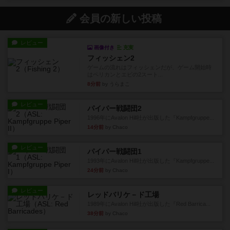
会員の新しい投稿
レビュー
画像付き
充実
フィッシェン2
ゲームの流れはフィッシェンだが、ゲーム開始時
はペリカンとエビの2スート...
8分前
by うらまこ
レビュー
パイパー戦闘団2
1996年にAvalon Hill社が出版した『Kampfgruppe...
14分前
by Chaco
レビュー
パイパー戦闘団1
1993年にAvalon Hill社が出版した『Kampfgruppe...
24分前
by Chaco
レビュー
レッドバリケ－ド工場
1989年にAvalon Hill社が出版した『Red Barrica...
38分前
by Chaco