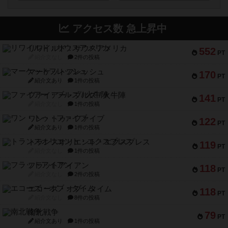
アクセス数 急上昇中
リワイルド：サウスアメリカ
552
PT
紹介文なし
2件の投稿
マーケットフレッシュ
170
PT
紹介文あり
1件の投稿
ファイアー・ブルズ / 火牛陣
141
PT
紹介文なし
1件の投稿
ワン・トゥ・ファイブ
122
PT
紹介文あり
1件の投稿
トランスオリエント・エクスプレス
119
PT
紹介文なし
1件の投稿
フラットアイアン
118
PT
紹介文なし
2件の投稿
エコーズ・オブ・タイム
118
PT
紹介文なし
8件の投稿
南北戦争
79
PT
紹介文あり
1件の投稿