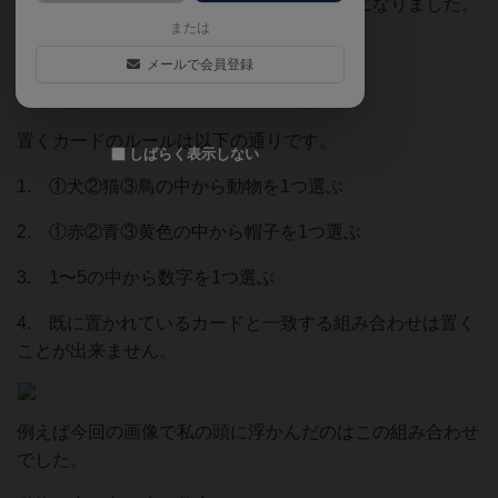
分の決めた組み合わせのカードを置くことになりました。
または
どの様な組み合わせで提出しますか？
メールで会員登録
置くカードのルールは以下の通りです。
しばらく表示しない
1. ①犬②猫③鳥の中から動物を1つ選ぶ
2. ①赤②青③黄色の中から帽子を1つ選ぶ
3. 1〜5の中から数字を1つ選ぶ
4. 既に置かれているカードと一致する組み合わせは置く
ことが出来ません。
例えば今回の画像で私の頭に浮かんだのはこの組み合わせ
でした。