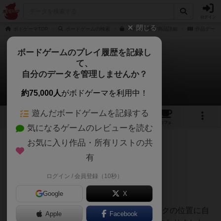
ログイン
閉じる
ボドゲーマTOP
ボードゲームの検索
ぺチケの通販/商品詳細
作品データ
ボードゲームのプレイ履歴を記録し
て、
ペチケ
自分のデータを管理しませんか？
仁科さんのレビュー
約75,000人
がボドゲーマを利用中！
遊んだボードゲームを記録する
3
8
65
トップ
画像
動画
レビュー
カフェ
気になるゲームのレビューを読む
お気に入り作品・所有リストの共
309名
3名
0
9ヶ月前
有
レーティングが非公開に設定されたユーザー
まずはこちらの画像をご覧ください。
ログイン / 会員登録（10秒）
Google
X
カードが6枚並んでいます。あなたは？マークの位置に自
Apple
Facebook