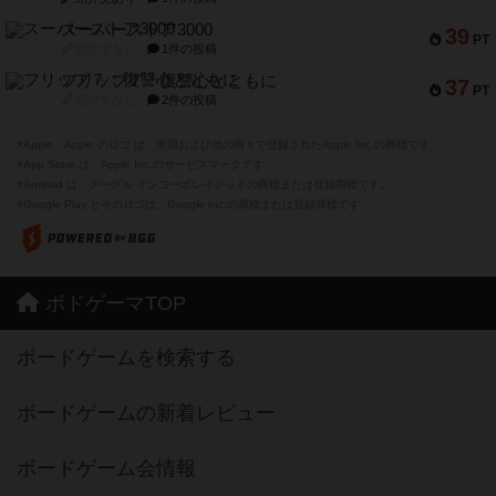
スーパーストア3000
39
PT
紹介文なし
1件の投稿
フリップ７：復讐心とともに
37
PT
紹介文なし
2件の投稿
※Apple、Apple のロゴ は、米国および他の国々で登録されたApple Inc.の商標です。
※App Store は、Apple Inc.のサービスマークです。
※Android は、グーグル インコーポレイテッドの商標または登録商標です。
※Google Play とそのロゴは、Google Inc.の商標または登録商標です。
ボドゲーマTOP
ボードゲームを検索する
ボードゲームの新着レビュー
ボードゲーム会情報