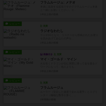
フラムルージュ: メテオ
本体に追加する拡張ですのでフラムルージュ本体
と一緒にお使いください。セ...
1年以上前
の投稿
レビュー
充実
ラジオなわたし
ラジオDJとなり、リスナーから投稿されたお便り
を読みあげてあなたの声を...
1年以上前
の投稿
レビュー
画像付き
充実
マイ・ゴールド・マイン
火を吹くドラゴンが住む洞窟に潜って金を掘るド
ワーフになって、他人よりも...
1年以上前
の投稿
レビュー
充実
フラムルージュ
ルーラー（安定した速度で走れる選手）とスプリ
ンター（極端な数字が多く、...
2年弱前
の投稿