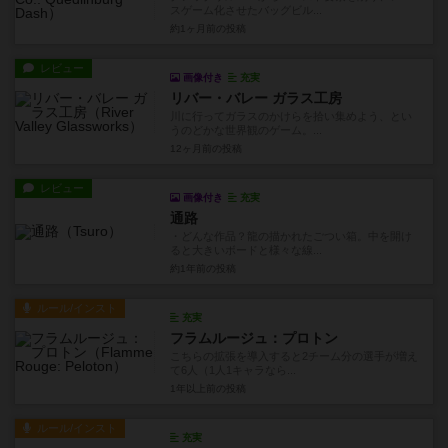
スゲーム化させたバッグビル...
約1ヶ月前
の投稿
レビュー
画像付き
充実
リバー・バレー ガラス工房
川に行ってガラスのかけらを拾い集めよう、とい
うのどかな世界観のゲーム。...
12ヶ月前
の投稿
レビュー
画像付き
充実
通路
・どんな作品？龍の描かれたごつい箱。中を開け
ると大きいボードと様々な線...
約1年前
の投稿
ルール/インスト
充実
フラムルージュ：プロトン
こちらの拡張を導入すると2チーム分の選手が増え
て6人（1人1キャラなら...
1年以上前
の投稿
ルール/インスト
充実