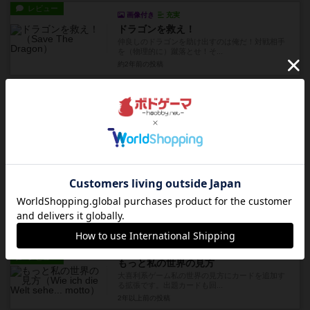
レビュー
画像付き
充実
ドラゴンを救え！
仲良しのドラゴンを助け出すのは俺だ！対戦相手
を（物理的に）蹴落とせ！そ...
約2年前
の投稿
レビュー
画像付き
充実
パストニヒト！
※ルールの把握ミスがあったので修正しました。
一度遊んだだけでこれは凄く...
約2年前
の投稿
レビュー
画像付き
充実
ザ・デッドランド 狂気のつり橋
私自身が楽しんでいるのはもちろんですが、初め
てボードゲームを遊ぶ方にも...
2年以上前
の投稿
レビュー
もっと私の世界の見方
大喜利系ゲーム私の世界の見方にカードを追加す
る拡張です。出題カードも回...
2年以上前
の投稿