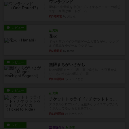
ワンラウンド
星5軽〜中量級を中心にプレイするゲーマーの感想
です。今回はボードゲーム...
約5時間前
by おとん
レビュー
充実
花火
ずっと前のドイツ年間ゲーム大賞ながら、シンプ
ルで簡単な小ゲームで今でも...
約7時間前
by tamio
レビュー
無限まちがいさがし
6つの場面カード（表、裏で違う絵）が何枚かあ
り、そのうち3つ選んで、同...
約10時間前
by ジェイとと
レビュー
充実
チケットトゥライド / チケットトゥライドアメリカ
デジタルソロプレイ。元祖チケライ？マップがた
くさん出てるからどれをプレ...
約12時間前
by おーちゃん
レビュー
画像付き
充実