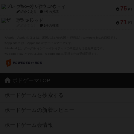
ブレーキング・アウェイ
75
PT
紹介文あり
4件の投稿
ザ・フラッド
71
PT
紹介文なし
1件の投稿
※Apple、Apple のロゴ は、米国および他の国々で登録されたApple Inc.の商標です。
※App Store は、Apple Inc.のサービスマークです。
※Android は、グーグル インコーポレイテッドの商標または登録商標です。
※Google Play とそのロゴは、Google Inc.の商標または登録商標です。
ボドゲーマTOP
ボードゲームを検索する
ボードゲームの新着レビュー
ボードゲーム会情報