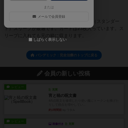
カードサイズと枚数について
（
1）
または
カードサイズは88mm×63mmです。「CAC-
メールで会員登録
SL21T.C.G.HARD」などのTCGレギュラー（スタンダー
ド）スリーブが最適です。カードは23枚入っています。ス
リーブに入れても元の箱に収まります。
しばらく表示しない
パンデミック：完全治療のトップに戻る
会員の新しい投稿
レビュー
充実
宵と暁の呪文書
4/5点呪文を修得したり使い魔にトークンを捧げた
りして得点を増やしてい...
約1時間前
by ワタル
レビュー
画像付き
充実