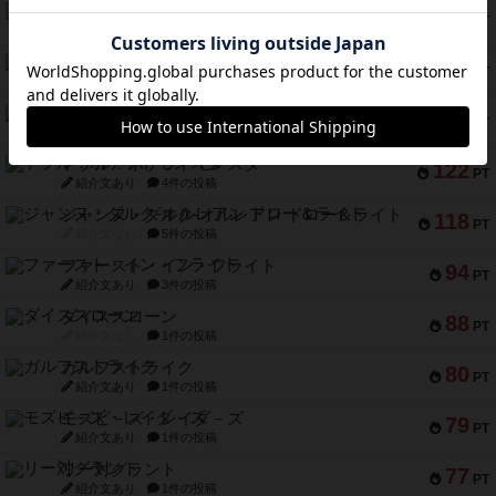
ギョッと
154
PT
紹介文あり
1件の投稿
クルティボ
152
PT
紹介文なし
1件の投稿
ブラヴェスト
140
PT
紹介文なし
1件の投稿
ドブル：ポケットモンスター
122
PT
紹介文あり
4件の投稿
ジャンヌ・ダルク-オルレアン ドロー＆ライト
118
PT
紹介文なし
5件の投稿
ファースト・イン・フライト
94
PT
紹介文あり
3件の投稿
ダイススローン
88
PT
紹介文なし
1件の投稿
ガルフストライク
80
PT
紹介文あり
1件の投稿
モズビ－ズ・レイダ－ズ
79
PT
紹介文あり
1件の投稿
リー対グラント
77
PT
紹介文あり
1件の投稿