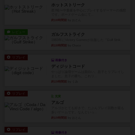
ホットストリーク
星7軽〜中量級を中心にプレイするゲーマーの感想
です。ボードゲーム会にて...
約18時間前
by おとん
レビュー
ガルフストライク
1983年にVictory Gamesが出版した『Gulf Strik...
約18時間前
by Chaco
リプレイ
画像付き
ディジットコード
やっぱり論理ゲームは面白い。息子とリプレイし
ました。息子の勝ち。これリ...
約19時間前
by くみ
リプレイ
充実
アルゴ
アルゴがとても好きで、たぶんプレイ回数が最も
多いゲームです。なんといっ...
約19時間前
by おとん
リプレイ
画像付き