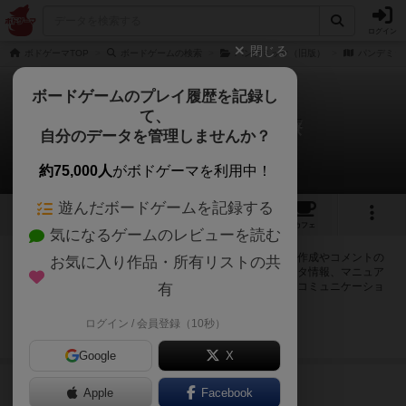
ログイン
閉じる
ボドゲーマTOP
ボードゲームの検索
パンデミック（旧版）
パンデミッ
ボードゲームのプレイ履歴を記録し
て、
パンデミック：完全治療
自分のデータを管理しませんか？
1件の掲示板
約75,000人
がボドゲーマを利用中！
遊んだボードゲームを記録する
6
8
47
トップ
画像
動画
レビュー
カフェ
気になるゲームのレビューを読む
ログインするとパンデミック：完全治療に関する掲示板の作成やコメントの
お気に入り作品・所有リストの共
書き込みが出来るようになります。ルールの疑問やエラッタ情報、マニュア
ルでは判断し辛い曖昧な表記等について会員同士で自由にコミュニケーショ
有
ンをとることが出来ます。
ログイン / 会員登録（10秒）
ログイン/無料会員登録
Google
X
173名
が閲覧
8年以上前
Apple
Facebook