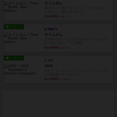
タイムボム
僕はホントに嘘が下手なようで、すぐバレますみ
んなホント、嘘が上手ですよ...
約19時間前
by あまる
レビュー
画像付き
タイムボム
まず簡単で軽い！大人数で遊べる！それなのに小
箱！何より楽しい！！正体隠...
約19時間前
by あまる
レビュー
充実
1809
ケビン・ザッカーがデザインした１ヘクス=２マイ
ルの戦役級シリーズは以下...
約19時間前
by Chaco