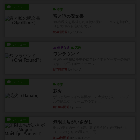
レビュー
充実
宵と暁の呪文書
4/5点呪文を修得したり使い魔にトークンを捧げた
りして得点を増やしてい...
約4時間前
by ワタル
レビュー
画像付き
充実
ワンラウンド
星5軽〜中量級を中心にプレイするゲーマーの感想
です。今回はボードゲーム...
約7時間前
by おとん
レビュー
充実
花火
ずっと前のドイツ年間ゲーム大賞ながら、シンプ
ルで簡単な小ゲームで今でも...
約10時間前
by tamio
レビュー
無限まちがいさがし
6つの場面カード（表、裏で違う絵）が何枚かあ
り、そのうち3つ選んで、同...
約12時間前
by ジェイとと