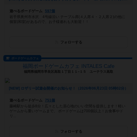
遊べるボードゲーム
597個
岩手県奥州市水沢 4号線沿い テーブル席(４人席４・２人席２)の他に
個室(和室)があるので、お子様連れも大歓迎！！
フォローする
ボードゲームカフェ
福岡ボードゲームカフェ INTALES Cafe
福岡県福岡市早良区高取１丁目１１−１５ ユーテラス高取
[NEW] ロザリー試遊会開催のお知らせ！（2026年06月23日 05時02分）
遊べるボードゲーム
751個
藤崎駅から徒歩8分！広々とした居心地のいい空間を提供します！軽い
ゲームから重いゲームまで、 ボードゲームは700個以上！お食事やド
リ...
フォローする