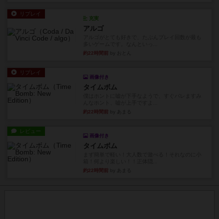
リプレイ
充実
アルゴ
アルゴがとても好きで、たぶんプレイ回数が最も
多いゲームです。なんといっ...
約22時間前
by おとん
リプレイ
画像付き
タイムボム
僕はホントに嘘が下手なようで、すぐバレますみ
んなホント、嘘が上手ですよ...
約22時間前
by あまる
レビュー
画像付き
タイムボム
まず簡単で軽い！大人数で遊べる！それなのに小
箱！何より楽しい！！正体隠...
約22時間前
by あまる