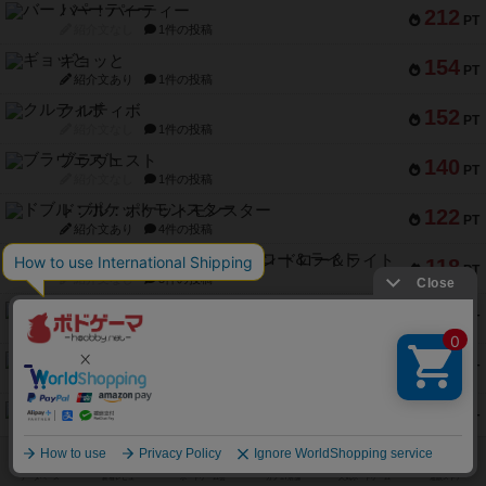
バー！パーティー
212
PT
紹介文なし
1件の投稿
ギョッと
154
PT
紹介文あり
1件の投稿
クルティボ
152
PT
紹介文なし
1件の投稿
ブラヴェスト
140
PT
紹介文なし
1件の投稿
ドブル：ポケットモンスター
122
PT
紹介文あり
4件の投稿
ジャンヌ・ダルク-オルレアン ドロー＆ライト
118
PT
紹介文なし
5件の投稿
ファースト・イン・フライト
94
PT
紹介文あり
3件の投稿
ダイススローン
88
PT
紹介文なし
1件の投稿
ガルフストライク
80
PT
紹介文あり
1件の投稿
モズビ－ズ・レイダ－ズ
79
PT
紹介文あり
1件の投稿