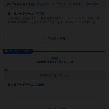
[NEW] 初心者でも盛り上がるゲーム「タンブリンダイス」（2026年07月17日 14時05分）
遊べるボードゲーム
697個
上前津駅から徒歩４分！ 名古屋市大須のボードゲームカフェです。 愛
知最大規模の広々とした空間でゆとりをもって遊んで頂けます！ お...
フォローする
ボードゲームカフェ
laugh
広島県呉市中央3丁目5-11 1階
お知らせはありません
遊べるボードゲーム
318個