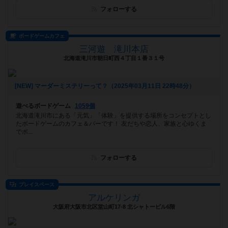
フォローする
ボードゲームカフェ
三河遊 滝川本店
北海道滝川市朝日町西４丁目１番３１号
[NEW] マーダーミステリーって？（2025年03月11日 22時48分）
遊べるボードゲーム
1059個
北海道滝川市にある「元気」「体験」を提供する場所をコンセプトとし
たボードゲームのカフェ＆バーです！ 友だちや恋人、家族と心ゆくま
でボ...
フォローする
プレイスペース
アルケリンガ
大阪府大阪市北区堂山町17-8 北シャトービル6階