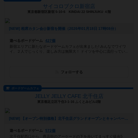
サイコロブクロ新宿店
東京都新宿区新宿 5-10-6 KINDAI 22 SHINJUKU ４階
[NEW] 相席カタン会@新宿を開催（2026年01月18日 17時08分）
遊べるボードゲーム
427個
新宿エリアに新たなボードゲームカフェが出来ました! みんなでワイワ
イ、２人でじっくり、楽しみ方は無限大！ ドイツを中心に流行ってい...
フォローする
ボードゲームカフェ
JELLY JELLY CAFE 北千住店
東京都足立区千住3-1-16 ふくとみビル2階
[NEW] 【オープン特別価格】北千住店グランドオープンとキャンペーンのご案内（2026年01月09日 14時39分）
遊べるボードゲーム
572個
北千住駅西口から、商店街のアーケードの下を歩いてまっすぐ徒歩5