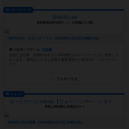
プレイスペース
SHAREcafe
高知県高知市本町2－1－15安藤ビル2階
[NEW] 6/7 カタンオープン（2026年05月22日 08時24分）
遊べるボードゲーム
630個
当店には定番、話題作を中心に400種類上のボードゲームをご用意して
おります。場所はとさでん交通大橋通電停から徒歩1分！フリードリン
クコ...
フォローする
ショップ
ボードゲーム catnap【ウォーハンマー・シタデルカラー取扱店】
和歌山県和歌山市黒田197-1
[NEW] 5月の営業（2026年05月03日 15時42分）