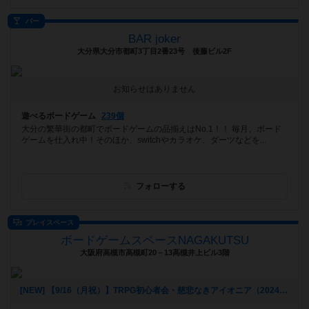
バー
BAR joker
大分県大分市都町3丁目2番23号 後藤ビル2F
お知らせはありません
遊べるボードゲーム
239個
大分の繁華街の都町でボードゲームの品揃えはNo.1！！ 毎月、ボード
ゲームを仕入れ中！そのほか、switchやカラオケ、ダーツなどを...
フォローする
プレイスペース
ボードゲームスペースNAGAKUTSU
大阪府高槻市高槻町20－13高槻井上ビル3階
[NEW] 【9/16（月祝）】TRPG初心者会・慈悲なきアイオニア（2024年09月07日 22時01分）