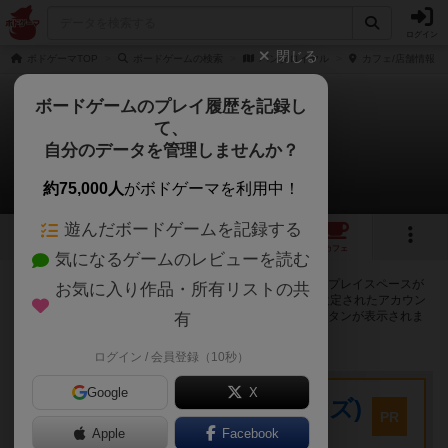
ログイン
閉じる
ボドゲーマTOP
ボードゲームの検索
パンダロイヤル
カフェ/店舗情報
ボードゲームのプレイ履歴を記録し
て、
パンダロイヤル
自分のデータを管理しませんか？
66店のカフェ/スペースが提供中
約75,000人
がボドゲーマを利用中！
遊んだボードゲームを記録する
3
12
67
トップ
画像
動画
レビュー
カフェ
気になるゲームのレビューを読む
パンダロイヤルで遊ぶことができるボードゲームカフェ・プレイスペースが
お気に入り作品・所有リストの共
66店登録されています。公開プロフィールの都道府県が設定されたアカウン
トでログインすると、同じ都道府県内の店舗に絞り込むボタンが表示されま
有
す。
ログイン / 会員登録（10秒）
プレイスペース
Google
X
キウイ！(旧:キウイゲームズ)
PR
大阪府大阪市中央区森ノ宮中央2-8-2 永田中央ビル2階
Apple
Facebook