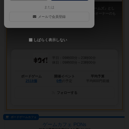
または
「キウイ！」は、2011年9月大阪日本橋で「キウイゲームズ」とし
てスタートしたボードゲームカフェです。 今は新しいオーナーのも
メールで会員登録
と、無...
しばらく表示しない
平日：09時00分～23時00分
休日：09時00分～23時00分
ボードゲーム
開催イベント
平均予算
2518個
0件
の予定
平均800円前後
フォローする
ボードゲームカフェ
ゲームカフェ PONs