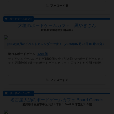
フォローする
ボードゲームカフェ
大垣のボードゲームカフェ 黒やぎさん
岐阜県大垣市荒川町470-2
[NEW] 8月のイベントカレンダーです！（2026年07月22日 01時06分）
遊べるボードゲーム
1206個
ディアシュピールのボドゲ1500個を全て引き取ったボードゲームカフ
ェ！ 西濃地域で唯一のボードゲームカフェ！ 広々とした空間で贅沢...
フォローする
ボードゲームカフェ
名古屋大須のボードゲームカフェ Board Game's
愛知県名古屋市中区大須４丁目１０−８９ 常盤ビル３階