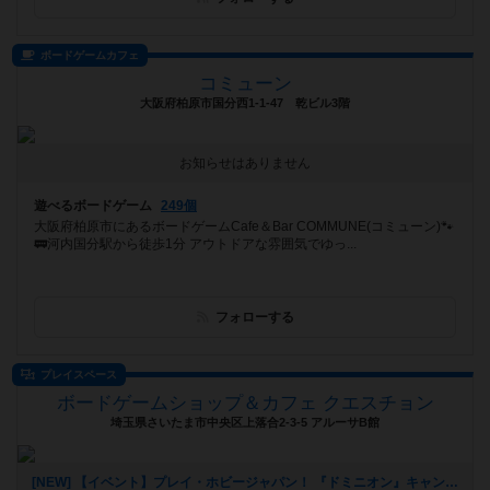
ボードゲームカフェ
コミューン
大阪府柏原市国分西1-1-47 乾ビル3階
お知らせはありません
遊べるボードゲーム
249個
大阪府柏原市にあるボードゲームCafe＆Bar COMMUNE(コミューン)🐾
🚃河内国分駅から徒歩1分 アウトドアな雰囲気でゆっ...
フォローする
プレイスペース
ボードゲームショップ＆カフェ クエスチョン
埼玉県さいたま市中央区上落合2-3-5 アルーサB館
[NEW] 【イベント】プレイ・ホビージャパン！ 『ドミニオン』キャンペーン開催！（11/4 追記アリ）（2024年10月24日 21時41分）