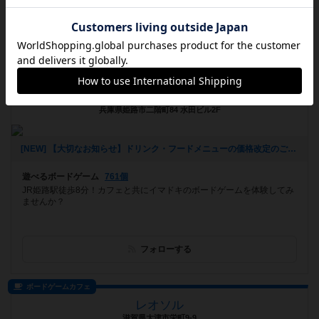
フォローする
ボードゲームカフェ
ドイツゲーム喫茶 B-CAFE
兵庫県姫路市二階町84 水田ビル2F
[NEW] 【大切なお知らせ】ドリンク・フードメニューの価格改定のご案内（2025年08月05日 16時49分）
遊べるボードゲーム
761個
JR姫路駅徒歩8分！カフェと共にイマドキのボードゲームを体験してみ
ませんか？
フォローする
ボードゲームカフェ
レオソル
滋賀県大津市栄町9-9