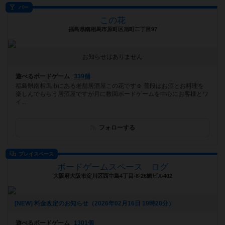
バー
この花
福島県南相馬市原町区旭町二丁目97
お知らせはありません
遊べるボードゲーム
339個
福島県南相馬市にある老舗居酒屋この花です☺️ 普段はお酒とお料理を
楽しんでもらう居酒屋ですが月に数回ボードゲームを中心にお客様とワ
イ...
フォローする
プレイスペース
ボードゲームスペース ログ
大阪府大阪市淀川区西中島4丁目-8-26鯛ビル402
[NEW] 料金改定のお知らせ（2026年02月16日 19時20分）
遊べるボードゲーム
1301個