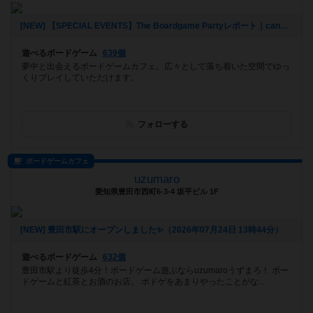
[NEW] 【SPECIAL EVENTS】The Boardgame Partyレポート｜canvas Girl's Day｜2026/7/24（2026年07月25日 22時12分）
遊べるボードゲーム
639個
夢中と出会えるボードゲームカフェ。広々として落ち着いた空間でゆっ
くりプレイしていただけます。
フォローする
ボードゲームカフェ
uzumaro
愛知県豊田市西町6-3-4 坂平ビル 1F
[NEW] 豊田市駅にオープンしました✨（2026年07月24日 13時44分）
遊べるボードゲーム
632個
豊田市駅より徒歩4分！ボードゲーム遊ぶならuzumaroうずまろ！ ボー
ドゲームと紅茶とお酒のお店。 ボドゲをあまりやったことがな...