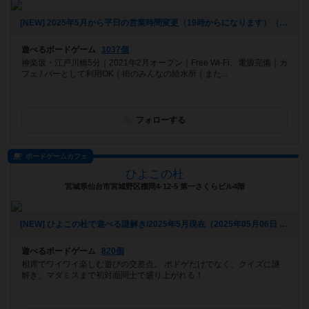
[NEW] 2025年5月から平日の営業時間変更（19時からになります）（2025年06月20日 16時25分）
遊べるボードゲーム
1037個
神楽坂・江戸川橋5分｜2021年2月オープン｜Free Wi-Fi、電源完備｜カ
フェ / バーとして利用OK｜街のみんなの給水所｜また...
フォローする
ボードゲームカフェ
ひよこの杜
宮城県仙台市宮城野区榴岡4-12-5 第一さくらビル4階
[NEW] ひよこの杜で遊べる謎解き/2025年5月現在（2025年05月06日 14時03分）
遊べるボードゲーム
820個
相席でワイワイ楽しむ遊びの交差点。 ボドゲだけでなく、クイズに謎
解き、マダミスまで初対面同士で盛り上がれる！