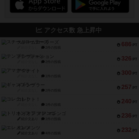
アクセス数 急上昇中
スチームローラーズ
686
PT
紹介文なし
2件の投稿
テンプテーション
326
PT
紹介文なし
2件の投稿
アマナイト
300
PT
紹介文なし
1件の投稿
ギャンブラー
257
PT
紹介文なし
2件の投稿
コレクト！
240
PT
紹介文なし
1件の投稿
トリオンフ ア マレンゴ
236
PT
紹介文あり
1件の投稿
エレメンツ
232
PT
紹介文あり
4件の投稿