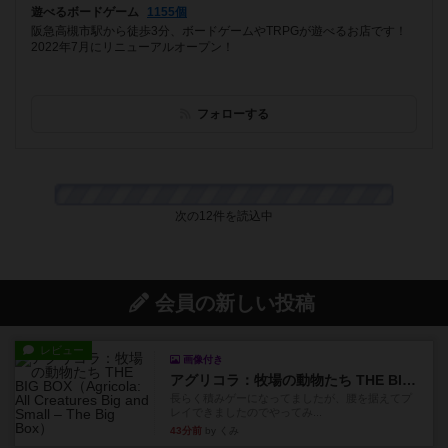
遊べるボードゲーム
1155個
阪急高槻市駅から徒歩3分、ボードゲームやTRPGが遊べるお店です！
2022年7月にリニューアルオープン！
フォローする
次の12件を読込中
会員の新しい投稿
レビュー
画像付き
アグリコラ：牧場の動物たち THE BIG BOX
長らく積みゲーになってましたが、腰を据えてプ
レイできましたのでやってみ...
43分前
by くみ