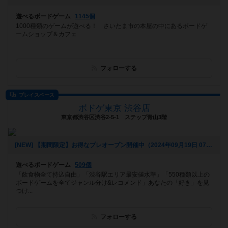
遊べるボードゲーム
1145個
1000種類のゲームが遊べる！ さいたま市の本屋の中にあるボードゲ
ームショップ＆カフェ
フォローする
プレイスペース
ボドゲ東京 渋谷店
東京都渋谷区渋谷2-5-1 ステップ青山3階
[NEW] 【期間限定】お得なプレオープン開催中（2024年09月19日 07時32分）
遊べるボードゲーム
509個
「飲食物全て持込自由」「渋谷駅エリア最安値水準」「550種類以上の
ボードゲームを全てジャンル分け&レコメンド」あなたの「好き」を見
つけ...
フォローする