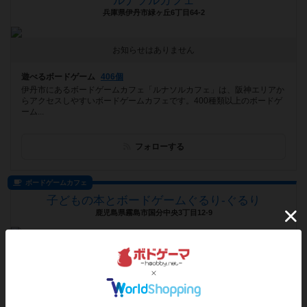
ルナソルカフェ
兵庫県伊丹市緑ヶ丘6丁目64-2
お知らせはありません
遊べるボードゲーム
406個
伊丹市にあるボードゲームカフェ「ルナソルカフェ」は、阪神エリアか
らアクセスしやすいボードゲームカフェです。400種類以上のボードゲ
ーム...
フォローする
ボードゲームカフェ
子どもの本とボードゲームぐるり-ぐるり
鹿児島県霧島市国分中央3丁目12-9
[NEW] はじめまして！子どもの本とボードゲームぐるり-ぐるりです（2025年10月22日 23時46分）
遊べるボードゲーム
152個
子どもから楽しむことができる絵本の販売とボードゲームを体験できる
カフェです。