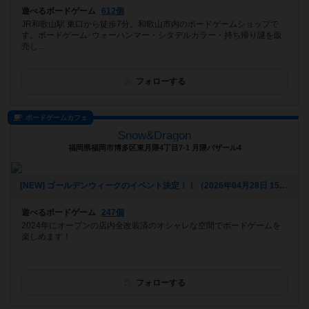
遊べるボードゲーム
612個
JR和歌山駅 東口から徒歩7分。和歌山市内のボードゲームショップで
す。ボードゲーム･ウォーハンマー・シタデルカラー・持ち帰り謎を販
売し...
フォローする
ボードゲームカフェ
Snow&Dragon
福岡県福岡市博多区東月隈4丁目7-1 月隈バザール4
[NEW] ゴールデンウィークのイベント決定！！（2026年04月28日 15時49分）
遊べるボードゲーム
247個
2024年にオープンの店内全改装済のオシャレな空間でボードゲームを
楽しめます！
フォローする