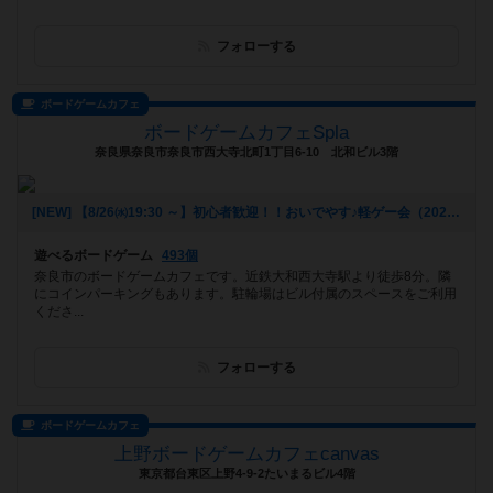
フォローする
ボードゲームカフェ
ボードゲームカフェSpla
奈良県奈良市奈良市西大寺北町1丁目6-10 北和ビル3階
[NEW] 【8/26㈬19:30 ～】初心者歓迎！！おいでやす♪軽ゲー会（2026年07月29日 19時38分）
遊べるボードゲーム
493個
奈良市のボードゲームカフェです。近鉄大和西大寺駅より徒歩8分。隣
にコインパーキングもあります。駐輪場はビル付属のスペースをご利用
くださ...
フォローする
ボードゲームカフェ
上野ボードゲームカフェcanvas
東京都台東区上野4-9-2たいまるビル4階