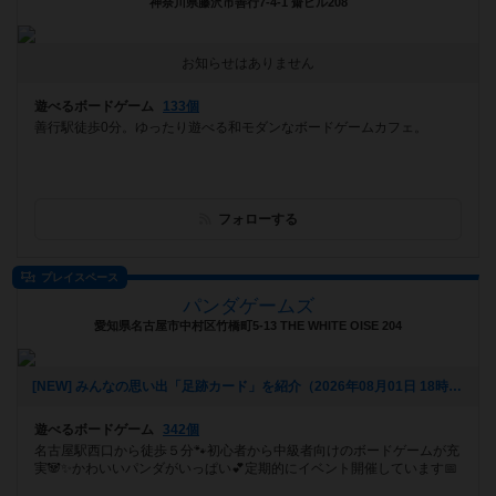
神奈川県藤沢市善行7-4-1 齋ビル208
お知らせはありません
遊べるボードゲーム
133個
善行駅徒歩0分。ゆったり遊べる和モダンなボードゲームカフェ。
フォローする
プレイスペース
パンダゲームズ
愛知県名古屋市中村区竹橋町5-13 THE WHITE OISE 204
[NEW] みんなの思い出「足跡カード」を紹介（2026年08月01日 18時17分）
遊べるボードゲーム
342個
名古屋駅西口から徒歩５分🐾初心者から中級者向けのボードゲームが充
実🐼✨かわいいパンダがいっぱい💕定期的にイベント開催しています📅