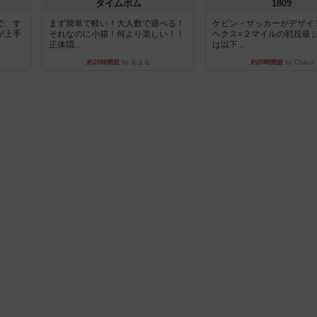
タイムボム
1809
で、す
まず簡単で軽い！大人数で遊べる！
ケビン・ザッカーがデザイ
が上手
それなのに小箱！何より楽しい！！
ヘクス=２マイルの戦役級
正体隠...
は以下...
約20時間前
by あまる
約20時間前
by Chaco