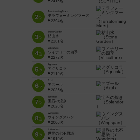
2415名
Terraforming Mars
2
テラフォーミングマーズ
位
2394名
Stone Garden
3
枯山水
位
2281名
Viticulture
4
ワイナリーの四季
位
2272名
Agricola
5
アグリコラ
位
2119名
Azul
6
アズール
位
2035名
Splendor
7
宝石の煌き
位
2028名
Wingspan
8
ウイングスパン
位
2006名
7 Wonders
9
世界の七不思議
位
1919名