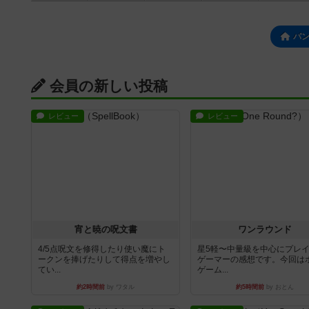
パ
会員の新しい投稿
レビュー
レビュー
宵と暁の呪文書
ワンラウンド
4/5点呪文を修得したり使い魔にト
星5軽〜中量級を中心にプレ
ークンを捧げたりして得点を増やし
ゲーマーの感想です。今回は
てい...
ゲーム...
約2時間前
by ワタル
約5時間前
by おとん