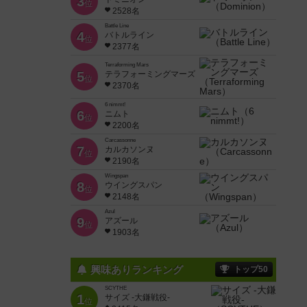
3
位
2528名
Battle Line
4
バトルライン
位
2377名
Terraforming Mars
5
テラフォーミングマーズ
位
2370名
6 nimmt!
6
ニムト
位
2200名
Carcassonne
7
カルカソンヌ
位
2190名
Wingspan
8
ウイングスパン
位
2148名
Azul
9
アズール
位
1903名
興味ありランキング
トップ50
SCYTHE
1
サイズ -大鎌戦役-
位