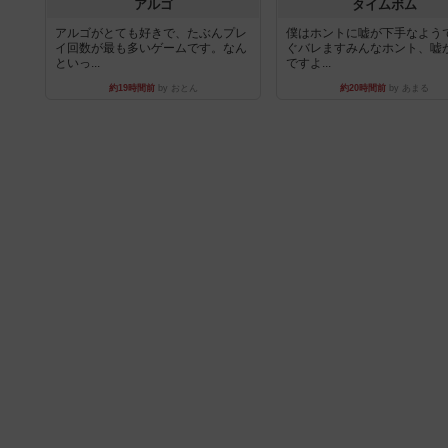
アルゴ
タイムボム
アルゴがとても好きで、たぶんプレ
僕はホントに嘘が下手なよう
イ回数が最も多いゲームです。なん
ぐバレますみんなホント、嘘
といっ...
ですよ...
約19時間前
by おとん
約20時間前
by あまる