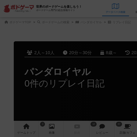
世界のボードゲームを楽しもう！
ボードゲーム専門の総合情報サイト
データベース
検
ボドゲーマTOP
ボードゲームの検索
パンダロイヤル
リプレイ日記
2人～10人
20分～30分
8歳～
2
パンダロイヤル
0件のリプレイ日記
3
12
67
ゲーム
トップ
画像
動画
レビュー
店舗/
カフェ