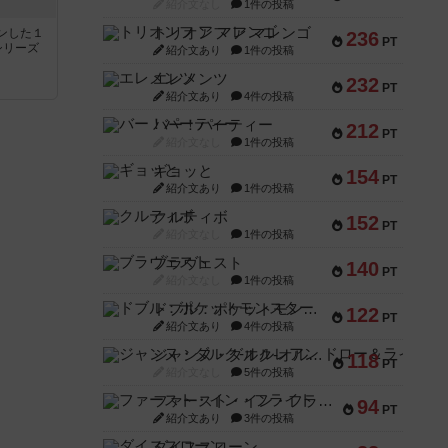
紹介文なし
1件の投稿
トリオンフ ア マレンゴ
ンした１
236
PT
シリーズ
紹介文あり
1件の投稿
エレメンツ
232
PT
紹介文あり
4件の投稿
バー！パーティー
212
PT
紹介文なし
1件の投稿
ギョッと
154
PT
紹介文あり
1件の投稿
クルティボ
152
PT
紹介文なし
1件の投稿
ブラヴェスト
140
PT
紹介文なし
1件の投稿
ドブル：ポケットモンスター
122
PT
紹介文あり
4件の投稿
ジャンヌ・ダルク-オルレアン ドロー＆ライト
118
PT
紹介文なし
5件の投稿
ファースト・イン・フライト
94
PT
紹介文あり
3件の投稿
ダイススローン