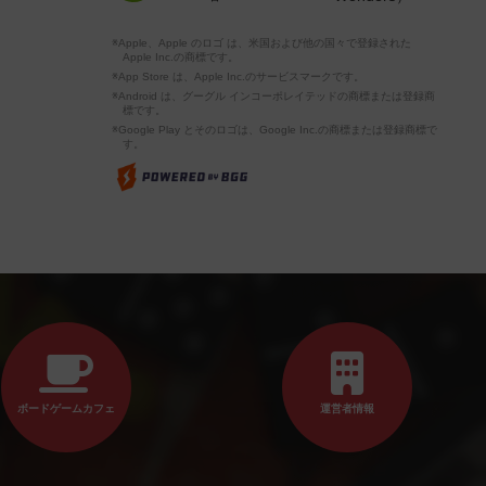
※Apple、Apple のロゴ は、米国および他の国々で登録された
Apple Inc.の商標です。
※App Store は、Apple Inc.のサービスマークです。
※Android は、グーグル インコーポレイテッドの商標または登録商
標です。
※Google Play とそのロゴは、Google Inc.の商標または登録商標で
す。
ボードゲームカフェ
運営者情報