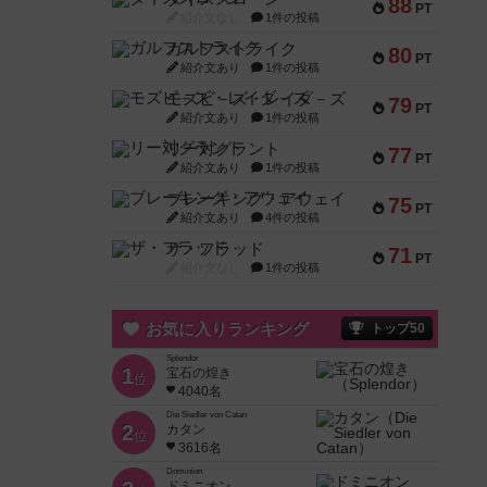
88
PT
紹介文なし
1件の投稿
ガルフストライク
80
PT
紹介文あり
1件の投稿
モズビ－ズ・レイダ－ズ
79
PT
紹介文あり
1件の投稿
リー対グラント
77
PT
紹介文あり
1件の投稿
ブレーキング・アウェイ
75
PT
紹介文あり
4件の投稿
ザ・フラッド
71
PT
紹介文なし
1件の投稿
お気に入りランキング
トップ50
Splendor
1
宝石の煌き
位
4040名
Die Siedler von Catan
2
カタン
位
3616名
Dominion
ドミニオン