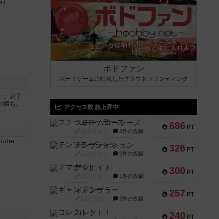
ボドファン
ボードゲームに特化したクラウドファンディング
ド
い。息子
の勝ち。
アクセス数 急上昇中
スチームローラーズ
686
PT
紹介文なし
2件の投稿
テンプテーション
326
PT
紹介文なし
2件の投稿
アマナイト
300
PT
紹介文なし
1件の投稿
ギャンブラー
257
PT
紹介文なし
2件の投稿
コレクト！
240
PT