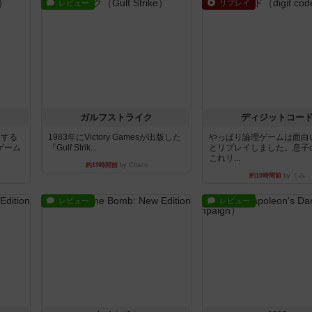
レビュー
リプレイ
ガルフストライク
ディジットコー
イする
1983年にVictory Gamesが出版した
やっぱり論理ゲームは面白
ゲーム
『Gulf Strik...
とリプレイしました。息子
これリ...
約19時間前
by Chaco
約19時間前
by くみ
レビュー
レビュー