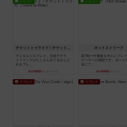
レビュー
レビュー
チケットトゥライド / チケットトゥライドアメリカ
ホットストリーク
デジタルソロプレイ。元祖チケラ
星7軽〜中量級を中心にプレ
イ？マップがたくさん出てるからど
ゲーマーの感想です。ボード
れをプレ...
会にて...
約12時間前
by おーちゃん
約18時間前
by おとん
リプレイ
リプレイ