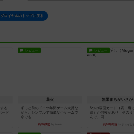
ンダロイヤルのトップに戻る
レビュー
レビュー
花火
無限まちがいさが
イする
ずっと前のドイツ年間ゲーム大賞な
6つの場面カード（表、裏
ボード
がら、シンプルで簡単な小ゲームで
絵）が何枚かあり、そのう
今でも...
んで、同...
約8時間前
by tamio
約10時間前
by ジェイと