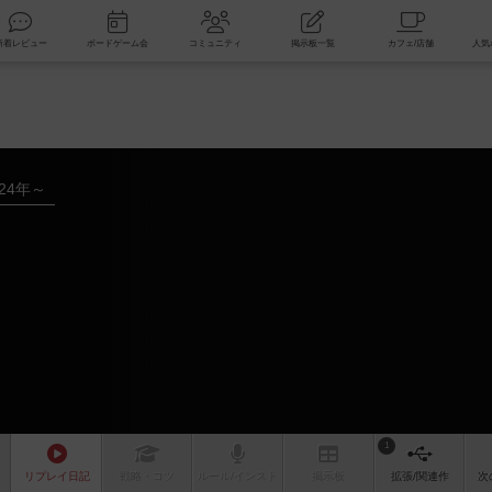
索
新着レビュー
ボードゲーム会
コミュニティ
掲示板一覧
024年～
1
リプレイ
日記
戦略
・コツ
ルール
/インスト
掲示板
拡張/関連
作
次