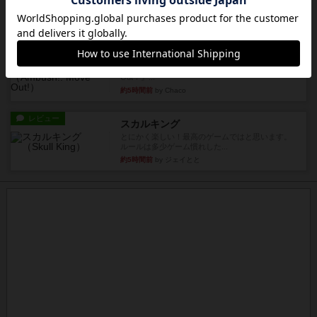
1985年にVictory Gamesが出版した『Purple Hea...
約5時間前
by Chaco
レビュー
アンブッシュ！：ムーブアウト！
1984年にVictory Gamesが出版した『Move
Out！』...
約5時間前
by Chaco
レビュー
スカルキング
とにかく楽しい！最高のゲームではと思います。
ルールは多少ゲーム慣れした...
約5時間前
by ジェイとと