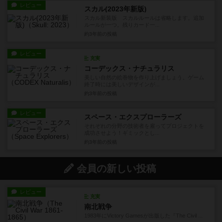
レビュー
スカル(2023年新版)
スカル新装版 スカルルールは省略します。追加
ルールが一つ。残りカード一...
約3年前
の投稿
レビュー
充実
コーデックス・ナチュラリス
美しい自然の絵巻物を作り上げましょう。ゲーム
終了時には美しいデザインが...
約3年前
の投稿
レビュー
スペース・エクスプローラーズ
それぞれの分野の技術者を雇ってプロジェクトを
成功させよう！ギミックとし...
約3年前
の投稿
会員の新しい投稿
レビュー
充実
南北戦争
1983年にVictory Gamesが出版した『The Civil ...