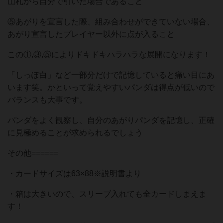
山札から自分で引いた場合であること
⑤あがりを宣言した際、組み合わせができていない場合、
あがり宣言したプレイヤー以外に点が入ること
この①,③,⑤によりドキドキハラハラな展開になります！
「しっぽ白」など一部分だけで記憶していると痛い目にあ
います笑。かといって覚えやすいパンダは得点が低いので
バランスも大事です。
パンダをよく観察し、自分のあがりパンダを記憶し、正確
に見極めることが求められるでしょう
その他======
・カードサイズは63×88※説明書より
・箱は大きいので、スリーブ入れても全カードしまえま
す！