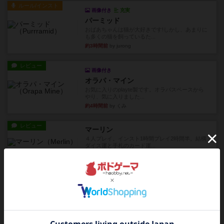
ルール/インスト
画像付き
充実
パーミッド
おばあちゃんは猫が大好きです!しかし、あまりに
も多くの猫を飼っているた...
約3時間前
by jurong
レビュー
画像付き
オラパ・マイン
お気に入りのplayte製です。オラパスペースから
やり、気に入りました...
約4時間前
by くみ
レビュー
マーリン
４人プレイ。インスト1時間プレイ2時間半。結構
ダイス運と手札のカード運...
約4時間前
by oliber
レビュー
アンブッシュ！：シルバースター
1987年にVictory Gamesが出版した『Silver Sta...
約4時間前
by Chaco
レビュー
アンブッシュ！：パープルハート