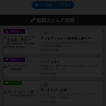
パンダ雀のトップに戻る
盗鏡士さんの投稿
戦略やコツ
充実
ディセプション ー香港殺人事件ー
このゲームは5つの役割があるので個人的に良さそ
うな役割毎の戦略とコツを...
2年以上前
の投稿
戦略やコツ
インフェルノ
基本的には、数字の3,4,5のケアが重要だと個人的
には思っている。※赤...
約3年前
の投稿
レビュー
充実
言いまちがい人狼
対面の楽しさを実感するボードゲーム 。※このレ
ビューを投稿した時期はち...
約3年前
の投稿