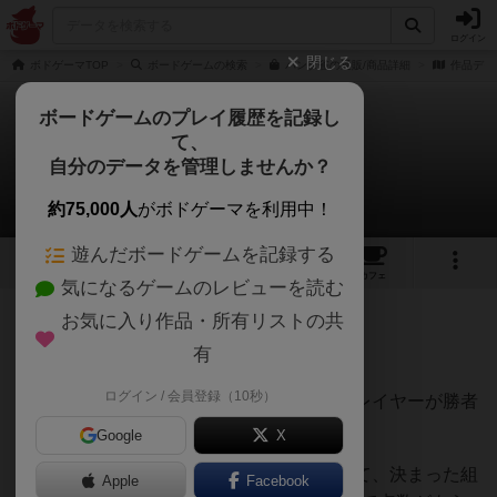
ログイン
閉じる
ボドゲーマTOP
ボードゲームの検索
パンダ雀の通販/商品詳細
作品デー
ボードゲームのプレイ履歴を記録し
て、
パンダ雀
自分のデータを管理しませんか？
盗鏡士さんのレビュー
約75,000人
がボドゲーマを利用中！
遊んだボードゲームを記録する
7
3
7
トップ
画像
動画
レビュー
カフェ
気になるゲームのレビューを読む
お気に入り作品・所有リストの共
196名
2名
0
約3年前
有
ログイン / 会員登録（10秒）
パンダを愛し自分（の記憶）を信じれるプレイヤーが勝者
となるでしょう。
Google
X
何種類ものパンダがおり、同じ仲間を集めて、決まった組
Apple
Facebook