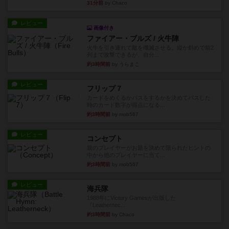
31分前
by Chaco
レビュー
画像付き
ファイアー・ブルズ / 火牛陣
火牛を引き連れて敵を殲滅させる。縦か斜めで前2
列まで攻撃できるが、自分...
約3時間前
by うらまこ
レビュー
フリップ７
カードをめくるかパスをするかを決めてパスした
時のカード数字が得点になる...
約3時間前
by mob567
レビュー
コンセプト
親のプレイヤーがお題を決めて限られたヒントの
中から他のプレイヤーに当て...
約3時間前
by mob567
レビュー
海兵隊
1988年にVictory Gamesが出版した
『Leathernec...
約3時間前
by Chaco