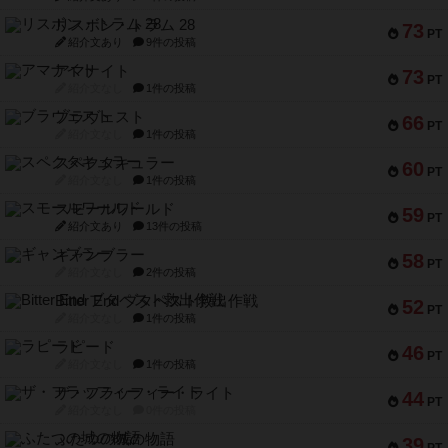
リスボン・トラム 28
73
PT
紹介文あり
9件の投稿
アマナイト
73
PT
紹介文なし
1件の投稿
ブラヴェスト
66
PT
紹介文なし
1件の投稿
スペクタキュラー
60
PT
紹介文なし
1件の投稿
スモールワールド
59
PT
紹介文あり
13件の投稿
ギャンブラー
58
PT
紹介文なし
2件の投稿
Bitter End ブタペスト救出作戦
52
PT
紹介文なし
1件の投稿
ラピード
46
PT
紹介文なし
1件の投稿
ザ・フラッフィー・ライト
44
PT
紹介文なし
0件の投稿
ふたつの城の物語
39