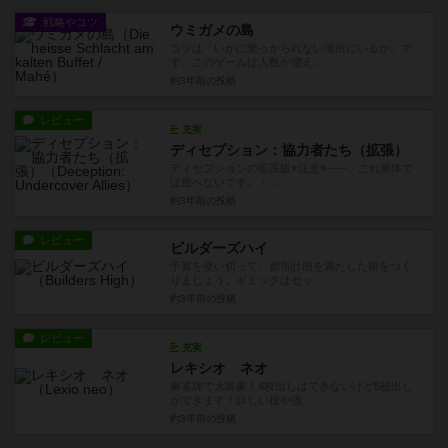
戦略やコツ
ウミガメの島
コツは「いかに乗っかられない場所にいるか」で
す。このゲームは人数が増え...
約3年前
の投稿
レビュー
充実
ディセプション：協力者たち（拡張）
ディセプションの拡張版※注意※-----・これ単体で
は遊べないです。・...
約3年前
の投稿
レビュー
ビルダーズハイ
予算を使い切って、都市計画を満たした街をつく
りましょう。ギミックはセッ...
約3年前
の投稿
レビュー
充実
レキシオ ネオ
麻雀牌で大富豪！4枚出しはできないけど5枚出し
ができます！詳しい役や強...
約3年前
の投稿