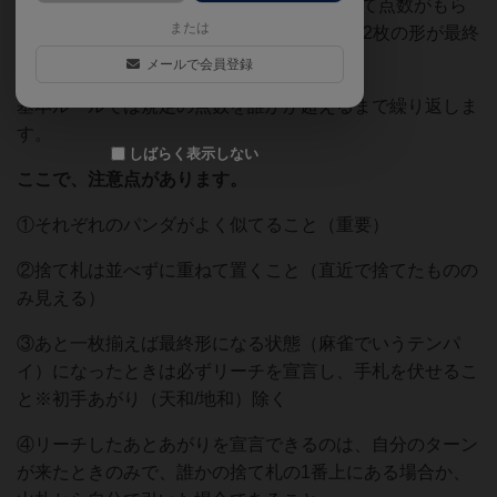
み合わせ*を揃えたら、パンダの種類によって点数がもら
または
えるゲームです。*組み合わせは3枚＋3枚＋2枚の形が最終
形
メールで会員登録
基本ルールでは規定の点数を誰かが超えるまで繰り返しま
す。
しばらく表示しない
ここで、注意点があります。
①それぞれのパンダがよく似てること（重要）
②捨て札は並べずに重ねて置くこと（直近で捨てたものの
み見える）
③あと一枚揃えば最終形になる状態（麻雀でいうテンパ
イ）になったときは必ずリーチを宣言し、手札を伏せるこ
と※初手あがり（天和/地和）除く
④リーチしたあとあがりを宣言できるのは、自分のターン
が来たときのみで、誰かの捨て札の1番上にある場合か、