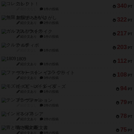
コレクト！
340
PT
紹介文なし
1件の投稿
無限まちがいさがし
322
PT
紹介文あり
2件の投稿
ガルフストライク
217
PT
紹介文あり
1件の投稿
クルティボ
203
PT
紹介文なし
1件の投稿
1809
112
PT
紹介文あり
1件の投稿
ファースト・イン・フライト
108
PT
紹介文あり
3件の投稿
モズビ－ズ・レイダ－ズ
94
PT
紹介文あり
1件の投稿
テンプテーション
79
PT
紹介文なし
2件の投稿
インドネシア
78
PT
紹介文あり
2件の投稿
宵と暁の呪文書
75
PT
紹介文あり
8件の投稿