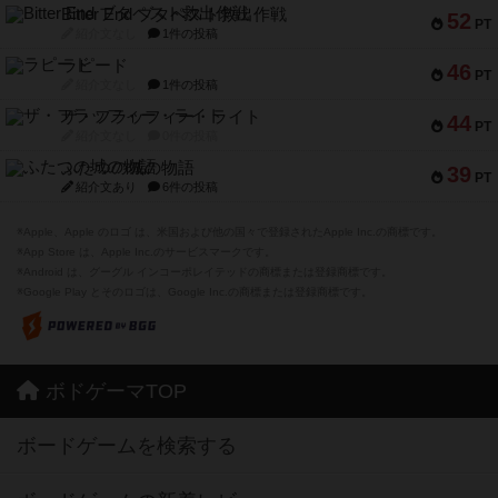
Bitter End ブタペスト救出作戦
52
PT
紹介文なし
1件の投稿
ラピード
46
PT
紹介文なし
1件の投稿
ザ・フラッフィー・ライト
44
PT
紹介文なし
0件の投稿
ふたつの城の物語
39
PT
紹介文あり
6件の投稿
※Apple、Apple のロゴ は、米国および他の国々で登録されたApple Inc.の商標です。
※App Store は、Apple Inc.のサービスマークです。
※Android は、グーグル インコーポレイテッドの商標または登録商標です。
※Google Play とそのロゴは、Google Inc.の商標または登録商標です。
ボドゲーマTOP
ボードゲームを検索する