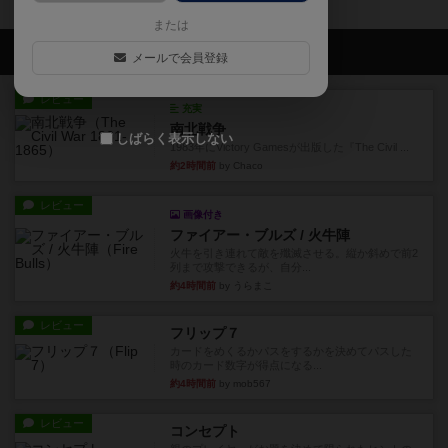
または
会員の新しい投稿
メールで会員登録
レビュー
充実
南北戦争
しばらく表示しない
1983年にVictory Gamesが出版した『The Civil ...
約2時間前
by Chaco
レビュー
画像付き
ファイアー・ブルズ / 火牛陣
火牛を引き連れて敵を殲滅させる。縦か斜めで前2
列まで攻撃できるが、自分...
約4時間前
by うらまこ
レビュー
フリップ７
カードをめくるかパスをするかを決めてパスした
時のカード数字が得点になる...
約4時間前
by mob567
レビュー
コンセプト