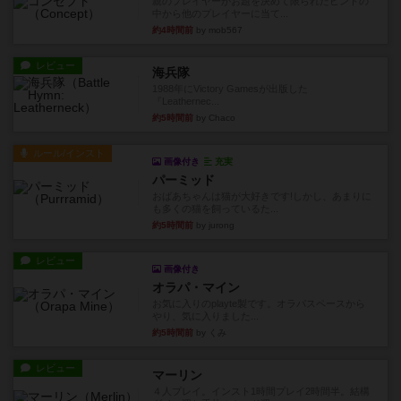
親のプレイヤーがお題を決めて限られたヒントの
中から他のプレイヤーに当て...
約4時間前
by mob567
レビュー
海兵隊
1988年にVictory Gamesが出版した
『Leathernec...
約5時間前
by Chaco
ルール/インスト
画像付き
充実
パーミッド
おばあちゃんは猫が大好きです!しかし、あまりに
も多くの猫を飼っているた...
約5時間前
by jurong
レビュー
画像付き
オラパ・マイン
お気に入りのplayte製です。オラパスペースから
やり、気に入りました...
約5時間前
by くみ
レビュー
マーリン
４人プレイ。インスト1時間プレイ2時間半。結構