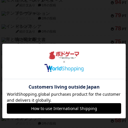
モズビ－ズ・レイダ－ズ
94
PT
紹介文あり
1件の投稿
テンプテーション
79
PT
紹介文なし
2件の投稿
インドネシア
78
PT
紹介文あり
2件の投稿
宵と暁の呪文書
75
PT
紹介文あり
8件の投稿
リスボン・トラム 28
73
PT
紹介文あり
9件の投稿
アマナイト
73
PT
紹介文なし
1件の投稿
ブラヴェスト
66
PT
紹介文なし
1件の投稿
スペクタキュラー
60
PT
紹介文なし
1件の投稿
スモールワールド
59
PT
紹介文あり
13件の投稿
ギャンブラー
58
PT
紹介文なし
2件の投稿