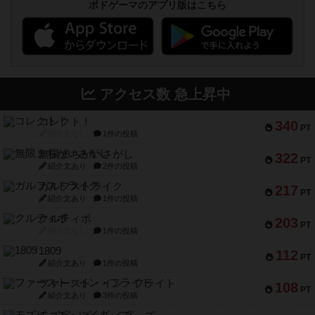
ボドゲーマのアプリ版はこちら
アクセス数 急上昇中
コレクト！
340
PT
紹介文なし
1件の投稿
無限まちがいさがし
322
PT
紹介文あり
2件の投稿
ガルフストライク
217
PT
紹介文あり
1件の投稿
クルティボ
203
PT
紹介文なし
1件の投稿
1809
112
PT
紹介文あり
1件の投稿
ファースト・イン・フライト
108
PT
紹介文あり
3件の投稿