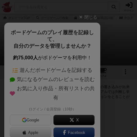
ログイン
閉じる
ボドゲーマTOP
ボードゲームの検索
パンダ雀の通販/商品詳細
作品デー
ボードゲームのプレイ履歴を記録し
て、
パンダ雀
自分のデータを管理しませんか？
0件の掲示板
約75,000人
がボドゲーマを利用中！
遊んだボードゲームを記録する
7
3
7
トップ
画像
動画
レビュー
カフェ
気になるゲームのレビューを読む
ログインするとパンダ雀に関する掲示板の作成やコメントの書き込みが出来
お気に入り作品・所有リストの共
るようになります。ルールの疑問やエラッタ情報、マニュアルでは判断し辛
い曖昧な表記等について会員同士で自由にコミュニケーションをとることが
有
出来ます。
ログイン / 会員登録（10秒）
ログイン/無料会員登録
Google
X
Apple
Facebook
パンダ雀のトップに戻る