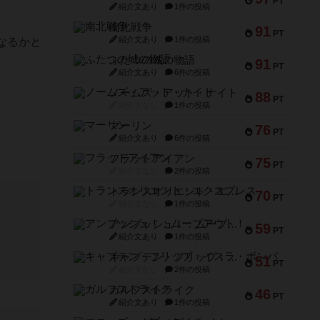
PT
紹介文あり
1件の投稿
南北戦争
91
PT
紹介文あり
1件の投稿
なるかと
ふたつの城の物語
91
PT
紹介文あり
6件の投稿
ノームズ・アット・ナイト
88
PT
紹介文なし
1件の投稿
マーリン
76
PT
紹介文あり
6件の投稿
フラットアイアン
75
PT
紹介文なし
2件の投稿
トランスオリエント・エクスプレス
70
PT
紹介文なし
1件の投稿
アンブッシュ！：ムーブアウト！
59
PT
紹介文あり
1件の投稿
キャプテン・フリップ：イスラ・ボンバ
51
PT
紹介文なし
2件の投稿
ガルフストライク
46
PT
紹介文あり
1件の投稿