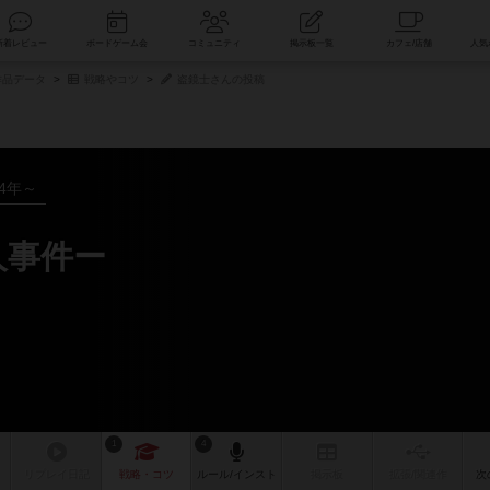
索
新着レビュー
ボードゲーム会
コミュニティ
掲示板一覧
品データ
戦略やコツ
盗鏡士さんの投稿
14年～
人事件ー
1
4
リプレイ
日記
戦略
・コツ
ルール
/インスト
掲示板
拡張/関連
作
次