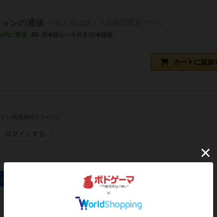
ションの通販
殺人犯は誰！？正体隠匿系ゲーム
以内に発送
日本語ルール付き/日本語版
カートに追加
イン/会員登録でコメント
ログインする
ン ー香港殺人事件ーのトップに戻る