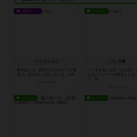
戦略やコツ
レビュー
インフェルノ
パンダ雀
基本的には、数字の3,4,5のケアが重
パンダを愛し自分（の記憶）
要だと個人的には思っている。※赤...
れるプレイヤーが勝者となる
う。何...
約3年前
の投稿
約3年前
の投稿
レビュー
レビュー