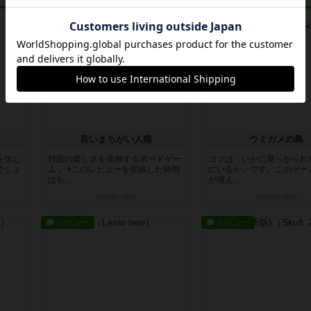
レビュー
戦略やコツ
言いまちがい人狼
ウミガメの島
を信じ
対面の楽しさを実感するボードゲー
コツは「いかに乗っかられ
でしょ
ム 。※このレビューを投稿した時期
にいるか」です。このゲー
はち...
が増え...
約3年前
の投稿
約3年前
の投稿
レビュー
レビュー