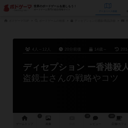
世界のボードゲームを楽しもう！
ボードゲーム専門の総合情報サイト
データベース
検
ボドゲーマTOP
ボードゲームの検索
ディセプションの通販/商品詳細
作
4人～12人
20分前後
14歳～
20
ディセプション ー香港殺
盗鏡士さんの戦略やコツ
7
19
184
ゲーム
トップ
画像
動画
レビュー
店舗/
カフェ