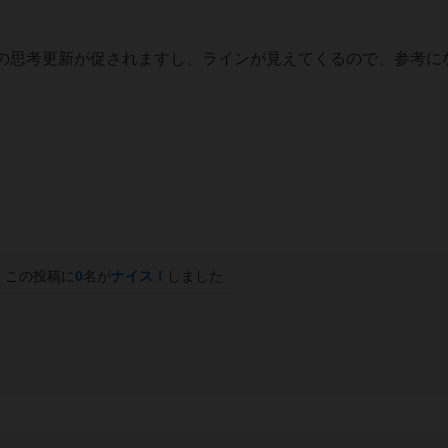
の思考更新が促されますし、ラインが見えてくるので、参考に
この投稿に
0
名が
ナイス！
しました