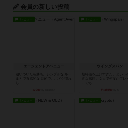
会員の新しい投稿
レビュー
レビュー
エージェントアベニュー
ウイングスパン
追いついたら勝ち。シンプルな ルー
期待値を上げすぎた、という
ルとで直感的な 目的で、ボドゲ慣れ
直な感想。２人で何度かプレ
し...
こでも...
12分前
by daisdice
約1時間前
by S
レビュー
レビュー