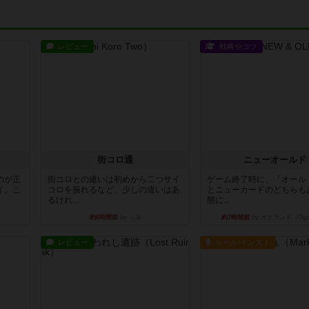
レビュー
戦略やコツ
街コロ通
ニューオールド
のが正
街コロとの違いは初めから二つサイ
ゲーム終了時に、「オール
イ。こ
コロを振れるなど、少しの違いはあ
とニューカードのどちらも
るけれ...
態に...
約6時間前
by くみ
約7時間前
by オグランド（Ogu
レビュー
ルール/インスト