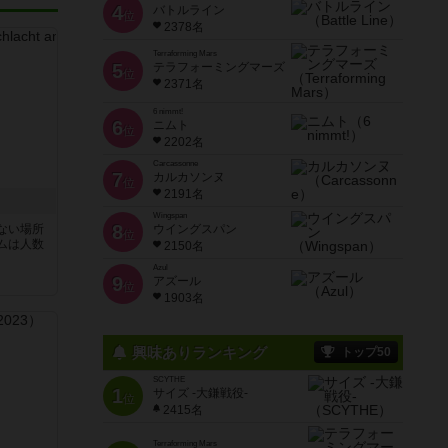
4
バトルライン
位
2378名
Terraforming Mars
5
テラフォーミングマーズ
位
2371名
6 nimmt!
6
ニムト
位
2202名
Carcassonne
7
カルカソンヌ
位
2191名
Wingspan
8
ない場所
ウイングスパン
位
ムは人数
2150名
Azul
9
アズール
位
1903名
興味ありランキング
トップ50
SCYTHE
1
サイズ -大鎌戦役-
位
2415名
Terraforming Mars