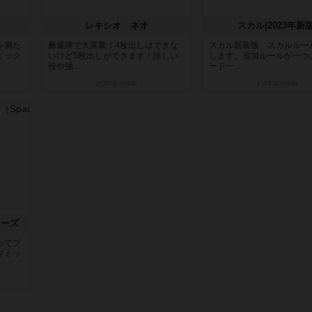
レキシオ ネオ
スカル(2023年新版
を満た
麻雀牌で大富豪！4枚出しはできな
スカル新装版 スカルルー
ミック
いけど5枚出しができます！詳しい
します。追加ルールが一つ
役や強...
ード一...
約3年前
の投稿
約3年前
の投稿
ラーズ
ってプ
ギミッ