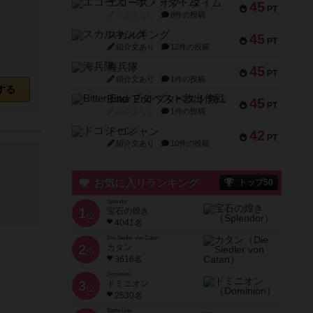
エコーズ・オブ・タイム
45
PT
紹介文なし
8件の投稿
スカルキング
45
PT
紹介文あり
12件の投稿
海兵隊
45
PT
紹介文あり
1件の投稿
する
Bitter End ブタペスト救出作戦
45
PT
紹介文なし
1件の投稿
ドコジャン
42
PT
紹介文あり
10件の投稿
お気に入りランキング
トップ50
Splendor
1
宝石の煌き
位
4041名
Die Siedler von Catan
2
カタン
位
3616名
Dominion
3
ドミニオン
位
2530名
Battle Line