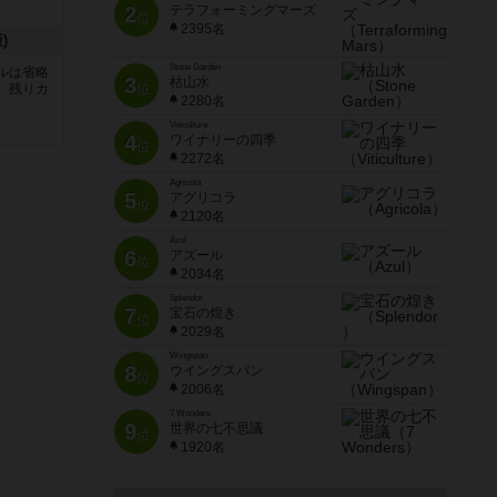
2
テラフォーミングマーズ
位
2395名
)
Stone Garden
ルは省略
3
枯山水
。残りカ
位
2280名
Viticulture
4
ワイナリーの四季
位
2272名
Agricola
5
アグリコラ
位
2120名
Azul
6
アズール
位
2034名
Splendor
7
宝石の煌き
位
2029名
Wingspan
8
ウイングスパン
位
2006名
7 Wonders
9
世界の七不思議
位
1920名