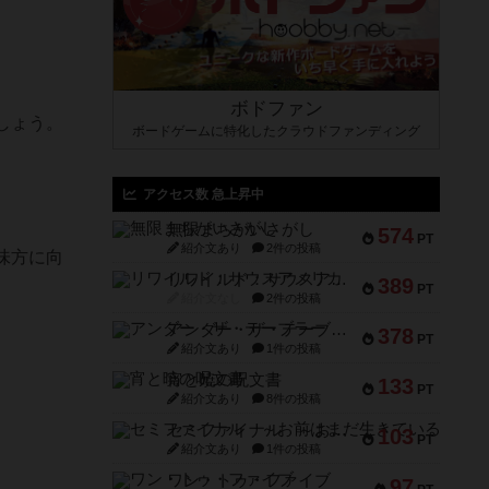
ボドファン
しょう。
ボードゲームに特化したクラウドファンディング
アクセス数 急上昇中
無限まちがいさがし
574
PT
紹介文あり
2件の投稿
味方に向
リワイルド：サウスアメリカ
389
PT
紹介文なし
2件の投稿
アンダー・ザ・テーブラー
378
PT
紹介文あり
1件の投稿
宵と暁の呪文書
133
PT
紹介文あり
8件の投稿
。
セミファイナル ～お前はまだ生きている～
103
PT
紹介文あり
1件の投稿
ワン・トゥ・ファイブ
97