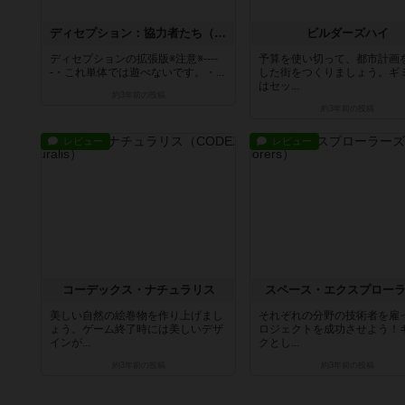
ディセプション：協力者たち（拡張）
ビルダーズハイ
ディセプションの拡張版※注意※----
予算を使い切って、都市計画
-・これ単体では遊べないです。・...
した街をつくりましょう。ギ
はセッ...
約3年前
の投稿
約3年前
の投稿
レビュー
レビュー
コーデックス・ナチュラリス
スペース・エクスプロー
美しい自然の絵巻物を作り上げまし
それぞれの分野の技術者を雇
ょう。ゲーム終了時には美しいデザ
ロジェクトを成功させよう！
インが...
クとし...
約3年前
の投稿
約3年前
の投稿