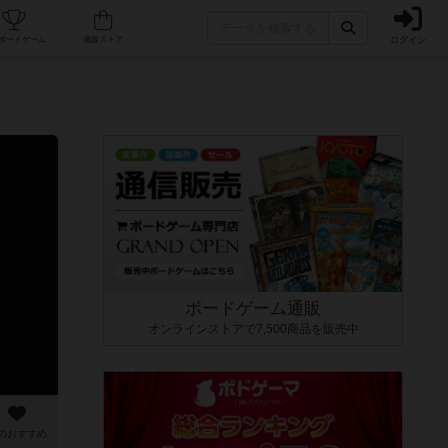
ログイン
カフェ/店舗
人気ボードゲーム
通販ストア
ボードゲーム通販
オンラインストアで7,500商品を販売中
のおすすめ