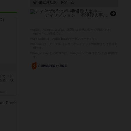
最近見たボードゲーム
Deception: Murder in Hong Kong
ディセプション ー香港殺人事件ー
※Apple、Apple のロゴ は、米国および他の国々で登録された
Apple Inc.の商標です。
※App Store は、Apple Inc.のサービスマークです。
※Android は、グーグル インコーポレイテッドの商標または登録商
標です。
※Google Play とそのロゴは、Google Inc.の商標または登録商標で
す。
ドカード
ある」 状
land）