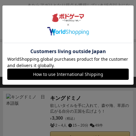
ゲーム終了になる
極めることが求められるでしょう
その他======
・カー
きたらアガリとなり得点を獲得していき15点以上にな
ドサイズは63×88※説明書より
・箱は大きいので、ス
れば勝ちだが、リーチの際には手札を伏せる必要があ
リーブ入れても全カードしまえます！
・裏面の印刷の
り、ロンできるのも自分の手番時だけで、記憶力も試
色が若干違う場合がありますが、あまりプレイに影響
される。
パンダにもホンモノパンダ、ニセモノパン
続きを見る
なかったです。どうしても気になる方は、裏面が隠れ
ダ、パロディパンダとありホンモノとニセモノは分か
るスリーブに入れても良いかもしれません。
りやすいのから腕や尻尾にも注意しないと間違いやす
再入荷までお待ち下さい
いのがあります。
パロディパンダは、知ってる人には
すぐ分かるパロディで記憶しやすいので得点は低めに
入荷通知を受け取る
なっています。
山札から引いて1枚捨てての繰り返し
会員登録
後、通知送信先を設定すると入荷通知を受け取れます
なのでポンやチーとかはないので、欲しいのが引けな
いとリーチすらしにくいけど(一応、ワイルドカードが
このボードゲームを持ってる人が購入した商品
5枚ある)、ルールは分かりやすいので、記憶力に自信
がない時に遊ぶといいよ。
キングドミノ
欲しいタイルを手に入れて、森や海、草原の
広がる自分の王国を広げよう！
3,300
（税込）
¥
2～4人
15～20分
49件