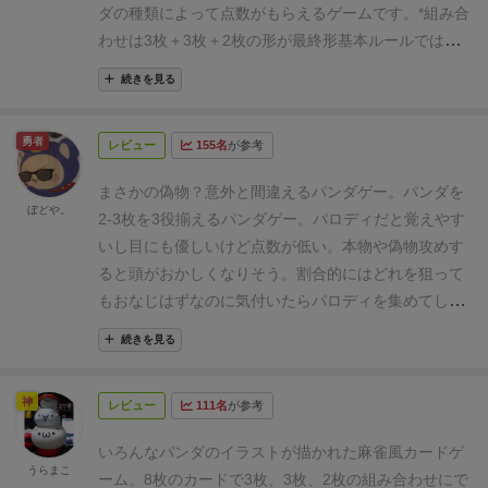
ダの種類によって点数がもらえるゲームです。*組み合
らないカードを1枚自分の前に表向きに出す
2枚目以
わせは3枚＋3枚＋2枚の形が最終形
基本ルールでは規
降は捨札を重ねて出す
あと1枚で上がりの状態にな
定の点数を誰かが超えるまで繰り返します。
ここで、
ったら「リーチ」を宣言する
上がる前には必ず「リ
続きを見る
注意点があります。
①それぞれのパンダがよく似てる
ーチ」を宣言しなければならない
「リーチ」を宣言
こと（重要）
②捨て札は並べずに重ねて置くこと（直
したプレイヤーは手札を伏せて置く
上がりを宣言す
勇者
レビュー
155名
が参考
近で捨てたもののみ見える）
③あと一枚揃えば最終形
るまで、手札を入れ替えたりカードを確認することは
になる状態（麻雀でいうテンパイ）になったときは必
できない
※天和、地和はありで10点獲得する
山札
まさかの偽物？意外と間違えるパンダゲー。
パンダを
ずリーチを宣言し、手札を伏せること※初手あがり
ぼどや。
から上がりカードを引くと「パンダジャン」を宣言で
2-3枚を3役揃えるパンダゲー。
パロディだと覚えやす
（天和/地和）除く
④リーチしたあとあがりを宣言でき
きる
または、相手の捨札に上がりカードがあると、
いし目にも優しいけど点数が低い。
本物や偽物攻めす
るのは、自分のターンが来たときのみで、誰かの捨て
山札からカードを引く前に「パンダジャン」を宣言で
ると頭がおかしくなりそう。割合的にはどれを狙って
札の1番上にある場合か、山札から自分で引いた場合
きる
「パンダジャン」は自分の手番時のみ宣言が可
もおなじはずなのに気付いたらパロディを集めてしま
であること
⑤あがりを宣言した際、組み合わせができ
能
「パンダジャン」と宣言したら手札を公開する
っている不思議。
見た目がかわいいパンダなのに意外
ていない場合、あがり宣言したプレイヤー以外に点が
続きを見る
間違っていた場合、上がり宣言したプレイヤー以外全
と記憶力が試される。リーチをするともう見てはいけ
入ること
この①,③,⑤によりドキドキハラハラな展開
員が3点獲得する
3.ラウンドの終了
誰かが上がるか、
ないが、パロディで分かりやすくても気を抜くと忘れ
になります！
「しっぽ白」など一部分だけで記憶して
神
山札がなくなったらラウンド終了になる
上がったら
レビュー
111名
が参考
てしまうことも。
そしてこのゲームの醍醐味は数回連
いると痛い目にあいます笑。かといって覚えやすいパ
得点シートを見て得点計算を行う
ゲームの終了
誰か
続でプレイして頭が混乱してから。。
ンダは得点が低いのでバランスも大事です。
パンダを
いろんなパンダのイラストが描かれた麻雀風カードゲ
が合計15点以上獲得したら、そのプレイヤーの勝ちで
うらまこ
よく観察し、自分のあがりパンダを記憶し、正確に見
ーム。
8枚のカードで3枚、3枚、2枚の組み合わせにで