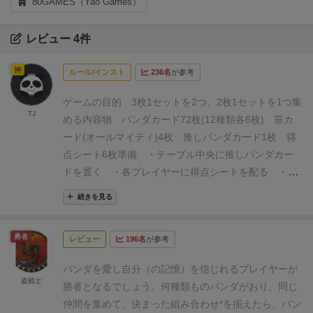
80GAMES（Yao Games）
レビュー 4件
神
ルール/インスト
236名
が参考
ゲームの目的
3枚1セットを2つ、2枚1セットを1つ集
TJ
める
内容物
パンダカード72枚(12種類各6枚)
笹カ
ード(オールマイティ)4枚
推しパンダカード1枚
得
点シート6枚
準備
・テーブル中央に推しパンダカー
ドを置く
・各プレイヤーに得点シートを配る
・最
近パンダを見たプレイヤーがスタートプレイヤーにな
続きを見る
る
ラウンドの流れ
1.ラウンドの準備
2.ゲームスタ
ート
3.ラウンドの終了
1.ラウンドの準備
パンダカ
勇者
レビュー
196名
が参考
ード72枚と笹カード4枚を混ぜてシャッフルして、各
プレイヤーに7枚ずつ配り手札にする
残りを推しパ
パンダを愛し自分（の記憶）を信じれるプレイヤーが
ンダカードの横に置いて山札にして、1枚めくり推し
盗鏡士
勝者となるでしょう。
何種類ものパンダがおり、同じ
パンダカードの上に置く(麻雀のドラ)
2.ゲームスター
仲間を集めて、決まった組み合わせ*を揃えたら、パン
ト
自分の手番になったら、山札から1枚引いて、い