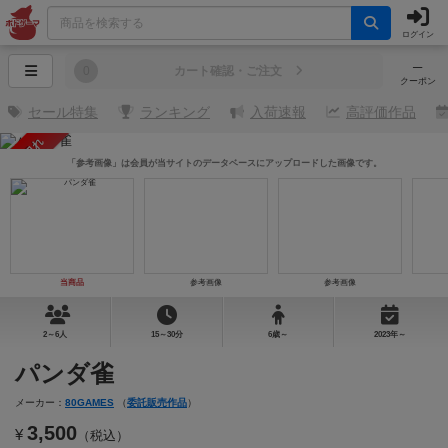
ログイン
─
0
カート確認・ご注文
クーポン
セール特集
ランキング
入荷速報
高評価作品
売り切れ
「参考画像」は会員が当サイトのデータベースにアップロードした画像です。
当商品
参考画像
参考画像
2～6人
15～30分
6歳～
2023年～
パンダ雀
メーカー：
80GAMES
（
委託販売作品
）
3,500
¥
（税込）