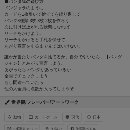
⚫パンダ雀の遊び方
ドンジャラのように
カードを1枚引いて捨ててを繰り返して
パンダ3種類 3枚 3枚 2枚を作ろう
次に引けば上がれる状態になれば
リーチをかけよう。
リーチをかけると手札を伏せて
あがり宣言をするまで見てはいけない。
誰かが当たりパンダを捨てるか、自分で引いたら、【パンダ
ジャン】とあがり宣言しよう。
あがったら パンダがあっているか
全員でチェックしよう
もし間違っていたら
他の人全員に点数が入ってしまうぞ
世界観/フレーバー/アートワーク
動物
カードゲーム
現代
日本
中国/東アジア
お笑い
戦闘/バトル