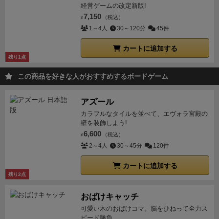
経営ゲームの改定新版!
7,150
（税込）
¥
1～4人
30～120分
45件
カートに追加する
残り1点
この商品を好きな人がおすすめするボードゲーム
アズール
カラフルなタイルを並べて、エヴォラ宮殿の
壁を装飾しよう!
6,600
（税込）
¥
2～4人
30～45分
120件
カートに追加する
残り2点
おばけキャッチ
可愛い木のおばけコマ。脳をひねって全力ス
ピード勝負。