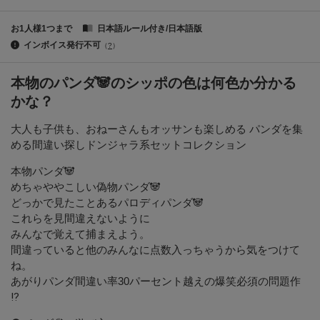
お1人様1つまで
日本語ルール付き/日本語版
インボイス発行不可
（
?
）
本物のパンダ🐼のシッポの色は何色か分かる
かな？
大人も子供も、おねーさんもオッサンも楽しめる パンダを集
める間違い探しドンジャラ系セットコレクション
本物パンダ🐼
めちゃややこしい偽物パンダ🐼
どっかで見たことあるパロディパンダ🐼
これらを見間違えないように
みんなで覚えて捕まえよう。
間違っていると他のみんなに点数入っちゃうから気をつけて
ね。
あがりパンダ間違い率30パーセント越えの爆笑必須の問題作
⁉️