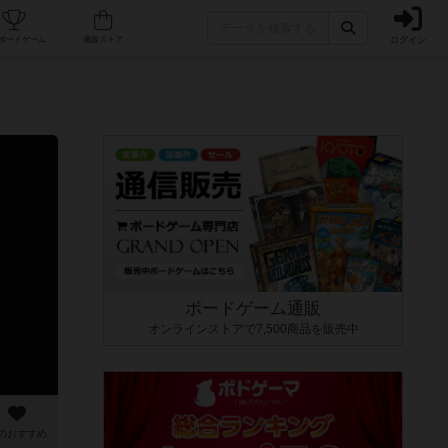
ログイン
カフェ/店舗
人気ボードゲーム
通販ストア
ボードゲーム通販
オンラインストアで7,500商品を販売中
のおすすめ