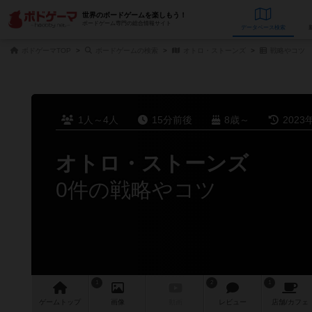
世界のボードゲームを楽しもう！
ボードゲーム専門の総合情報サイト
データベース
検
ボドゲーマTOP
ボードゲームの検索
オトロ・ストーンズ
戦略やコツ
1人～4人
15分前後
8歳～
2023
オトロ・ストーンズ
0件の戦略やコツ
1
2
1
ゲーム
トップ
画像
動画
レビュー
店舗/
カフェ