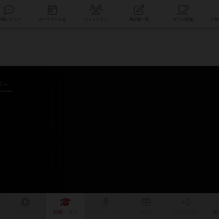
索
新着レビュー
ボードゲーム会
コミュニティ
掲示板一覧
年～
リプレイ
日記
戦略
・コツ
ルール
/インスト
掲示板
拡張/関連
作
次