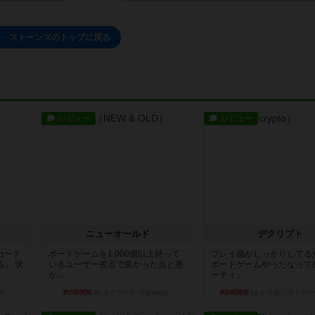
ロ・ストーンズのトップに戻る
レビュー
レビュー
ニューオールド
デクリプト
カード
ボードゲームを1,000個以上持って
プレイ感がしっかりしてる
」 状
いるユーザー視点で良かった点と悪
ボードゲームやったなって
か...
ーティ...
d）
約5時間前
by オグランド（Oguland）
約6時間前
by ヒロ(新！ボードゲ