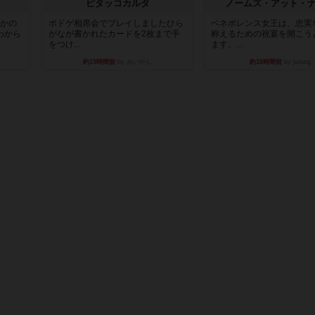
ピタッコカルタ
ノームズ・アット・
とかの
ボドゲ相席会でプレイしましたひら
ベネボレンス女王は、忠実
わから
がなが書かれたカードを2枚まで手
称えるための祝宴を開こう
をつけ...
ます。...
約15時間前
by みいやん
約16時間前
by jurong