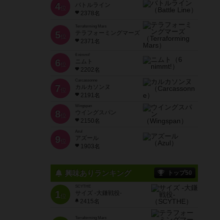
4
バトルライン
位
2378名
Terraforming Mars
5
テラフォーミングマーズ
位
2371名
6 nimmt!
6
ニムト
位
2202名
Carcassonne
7
カルカソンヌ
位
2191名
Wingspan
8
ウイングスパン
位
2150名
Azul
9
アズール
位
1903名
興味ありランキング
トップ50
SCYTHE
1
サイズ -大鎌戦役-
位
2415名
Terraforming Mars