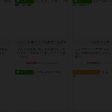
レビュー
レビュー
ュ
メメントオンラインタクティクス
ヘックメック
木箱を
どんどん物量が増えて大変になって
サイコロゲームです1から
大化
いく押し付け合いが楽しいゲーム盛
字と芋虫がかかれたダイス
り上が...
振っ...
約13時間前
by nekomanma222
約15時間前
by みいやん
レビュー
ルール/インスト