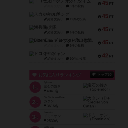
エコーズ・オブ・タイム
45
PT
紹介文なし
8件の投稿
スカルキング
45
PT
紹介文あり
12件の投稿
海兵隊
45
PT
紹介文あり
1件の投稿
Bitter End ブタペスト救出作戦
45
PT
紹介文なし
1件の投稿
ドコジャン
42
PT
紹介文あり
10件の投稿
お気に入りランキング
トップ50
Splendor
1
宝石の煌き
位
4041名
Die Siedler von Catan
2
カタン
位
3616名
Dominion
3
ドミニオン
位
2530名
Battle Line