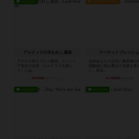
レビュー
ルール/インスト
アルナックの失われし遺跡
マーケットフレッシ
アナログ対人プレイ数回。クニツィ
目的あなたの店先に農産物の
ア先生の名作「エルドラドを探し
戦略的に積み重ねて在庫を最
て」にあ...
し、競合...
約9時間前
by おーちゃん
約13時間前
by jurong
レビュー
レビュー