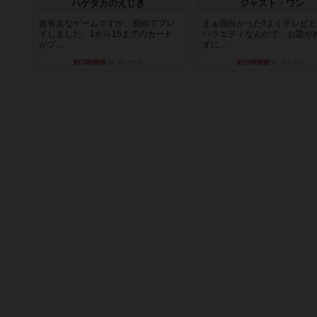
ハゲタカのえじき
ジャスト・ワン
超有名なゲームですが、初めてプレ
まぁ面白かった‼️よくテレビ
イしました。1から15までのカード
バラエティなんかで、お題が
がプ...
ずに...
約15時間前
by みいやん
約15時間前
by みいやん