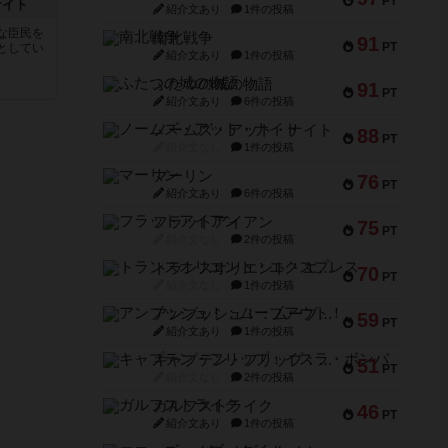
PT
ナイト
紹介文あり
1件の投稿
な臣民を
南北戦争
91
PT
としてい
紹介文あり
1件の投稿
ふたつの城の物語
91
PT
紹介文あり
6件の投稿
ノームズ・アット・ナイト
88
PT
紹介文なし
1件の投稿
マーリン
76
PT
紹介文あり
6件の投稿
フラットアイアン
75
PT
紹介文なし
2件の投稿
トランスオリエント・エクスプレス
70
PT
紹介文なし
1件の投稿
アンブッシュ！：ムーブアウト！
59
PT
紹介文あり
1件の投稿
キャプテン・フリップ：イスラ・ボンバ
51
PT
紹介文なし
2件の投稿
ガルフストライク
46
PT
紹介文あり
1件の投稿