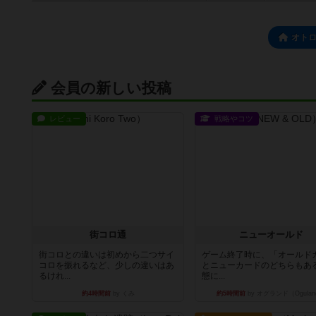
オト
会員の新しい投稿
レビュー
戦略やコツ
街コロ通
ニューオールド
街コロとの違いは初めから二つサイ
ゲーム終了時に、「オールド
コロを振れるなど、少しの違いはあ
とニューカードのどちらもある
るけれ...
態に...
約4時間前
by くみ
約5時間前
by オグランド（Ogulan