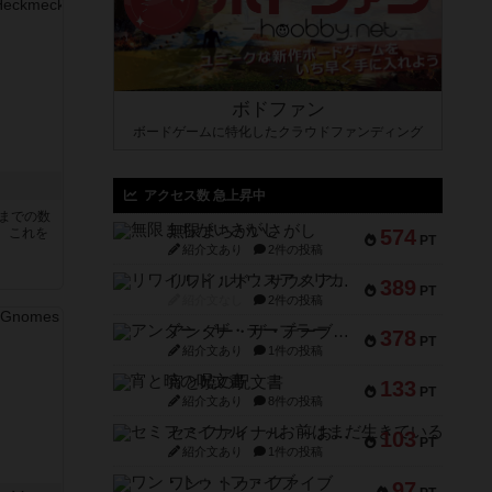
ボドファン
ボードゲームに特化したクラウドファンディング
アクセス数 急上昇中
5までの数
無限まちがいさがし
。これを
574
PT
紹介文あり
2件の投稿
リワイルド：サウスアメリカ
389
PT
紹介文なし
2件の投稿
アンダー・ザ・テーブラー
378
PT
紹介文あり
1件の投稿
宵と暁の呪文書
133
PT
紹介文あり
8件の投稿
セミファイナル ～お前はまだ生きている～
103
PT
紹介文あり
1件の投稿
ワン・トゥ・ファイブ
97