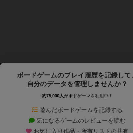
ボードゲームのプレイ履歴を記録して
自分のデータを管理しませんか？
約75,000人
がボドゲーマを利用中！
ボドゲーマTOP
ボードゲーム通販
遊んだボードゲームを記録する
気になるゲームのレビューを読む
ボードゲームを検索する
新作・再入荷情報
お気に入り作品・所有リストの共有
ボードゲームの新着レビュー
定番ボードゲームの通販