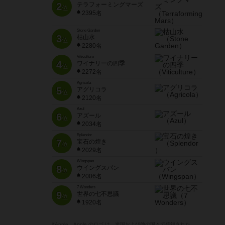
2
テラフォーミングマーズ
位
2395名
Stone Garden
3
枯山水
位
2280名
Viticulture
4
ワイナリーの四季
位
2272名
Agricola
5
アグリコラ
位
2120名
Azul
6
アズール
位
2034名
Splendor
7
宝石の煌き
位
2029名
Wingspan
8
ウイングスパン
位
2006名
7 Wonders
9
世界の七不思議
位
1920名
※Apple、Apple のロゴ は、米国および他の国々で登録された