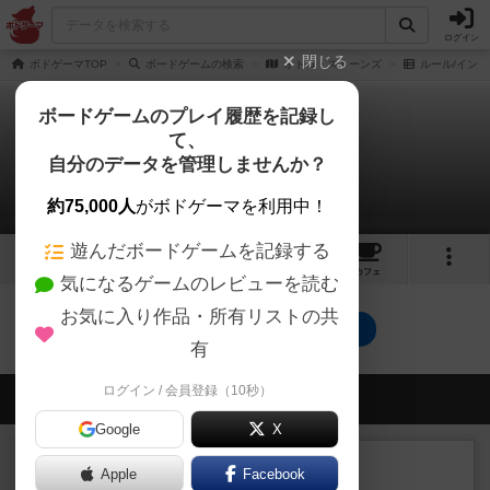
ログイン
閉じる
ボドゲーマTOP
ボードゲームの検索
オトロ・ストーンズ
ルール/インス
ボードゲームのプレイ履歴を記録し
て、
オトロ・ストーンズ
自分のデータを管理しませんか？
0件のルール/インスト
約75,000人
がボドゲーマを利用中！
遊んだボードゲームを記録する
1
2
1
トップ
画像
動画
レビュー
カフェ
気になるゲームのレビューを読む
お気に入り作品・所有リストの共
オトロ・ストーンズのトップに戻る
有
ログイン / 会員登録（10秒）
会員の新しい投稿
Google
X
ルール/インスト
画像付き
充実
Apple
Facebook
マーケットフレッシュ