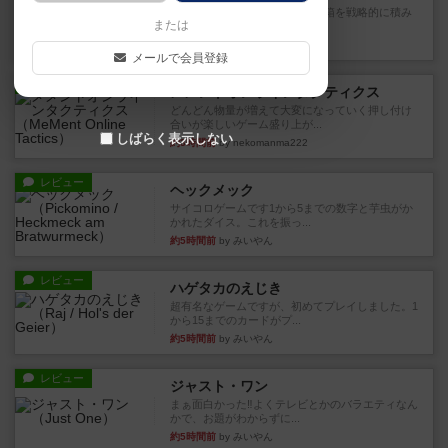
目的あなたの店先に農産物の木箱を戦略的に積み
または
重ねて在庫を最大化し、競合...
約3時間前
by jurong
メールで会員登録
レビュー
メメントオンラインタクティクス
どんどん物量が増えて大変になっていく押し付け
合いが楽しいゲーム盛り上が...
しばらく表示しない
約3時間前
by nekomanma222
レビュー
ヘックメック
サイコロゲームです1から5までの数字と芋虫がか
かれたダイス。これを振っ...
約5時間前
by みいやん
レビュー
ハゲタカのえじき
超有名なゲームですが、初めてプレイしました。1
から15までのカードがプ...
約5時間前
by みいやん
レビュー
ジャスト・ワン
まぁ面白かった‼️よくテレビとかのバラエティなん
かで、お題がわからずに...
約5時間前
by みいやん