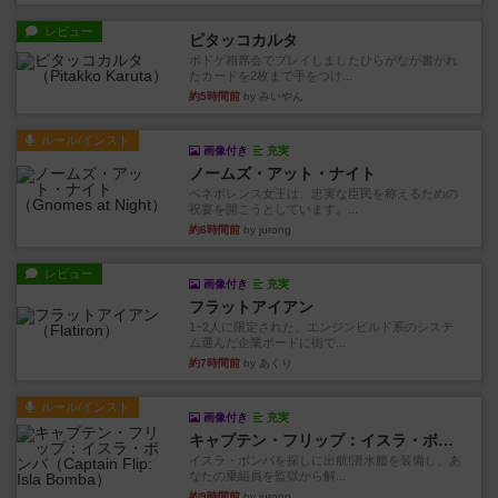
レビュー
ピタッコカルタ
ボドゲ相席会でプレイしましたひらがなが書かれ
たカードを2枚まで手をつけ...
約5時間前
by みいやん
ルール/インスト
画像付き
充実
ノームズ・アット・ナイト
ベネボレンス女王は、忠実な臣民を称えるための
祝宴を開こうとしています。...
約6時間前
by jurong
レビュー
画像付き
充実
フラットアイアン
1~2人に限定された、エンジンビルド系のシステ
ム選んだ企業ボードに街で...
約7時間前
by あくり
ルール/インスト
画像付き
充実
キャプテン・フリップ：イスラ・ボンバ
イスラ・ボンバを探しに出航!潜水艦を装備し、あ
なたの乗組員を監獄から解...
約9時間前
by jurong