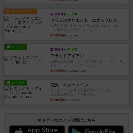
ルール/インスト
画像付き
充実
トランスオリエント・エクスプレス
乗客の皆様、トランスオリエント・エクスプレス
にご乗車ありがとうございま...
約10時間前
by jurong
レビュー
画像付き
充実
フラットアイアン
世界に浸れる度 ☆☆☆☆★楽しさ ☆☆☆☆★
タイパ ☆☆☆☆☆マンハッ...
約11時間前
by DKnewyork
レビュー
花火：スターマイン
自分のカードは見えず他のプレイヤーのカードが
見える状態でカードを教えた...
約13時間前
by mob567
ボドゲーマのアプリ版はこちら