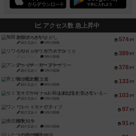
アクセス数 急上昇中
無限まちがいさがし
574
PT
紹介文あり
2件の投稿
リワイルド：サウスアメリカ
389
PT
紹介文なし
2件の投稿
アンダー・ザ・テーブラー
378
PT
紹介文あり
1件の投稿
宵と暁の呪文書
133
PT
紹介文あり
8件の投稿
セミファイナル ～お前はまだ生きている～
103
PT
紹介文あり
1件の投稿
ワン・トゥ・ファイブ
97
PT
紹介文あり
1件の投稿
南北戦争
91
PT
紹介文あり
1件の投稿
ふたつの城の物語