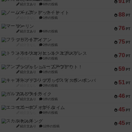
91
PT
紹介文あり
6件の投稿
ノームズ・アット・ナイト
88
PT
紹介文なし
1件の投稿
マーリン
76
PT
紹介文あり
6件の投稿
フラットアイアン
75
PT
紹介文なし
2件の投稿
トランスオリエント・エクスプレス
70
PT
紹介文なし
1件の投稿
アンブッシュ！：ムーブアウト！
59
PT
紹介文あり
1件の投稿
キャプテン・フリップ：イスラ・ボンバ
51
PT
紹介文なし
2件の投稿
ガルフストライク
46
PT
紹介文あり
1件の投稿
エコーズ・オブ・タイム
45
PT
紹介文なし
8件の投稿
スカルキング
45
PT
紹介文あり
12件の投稿