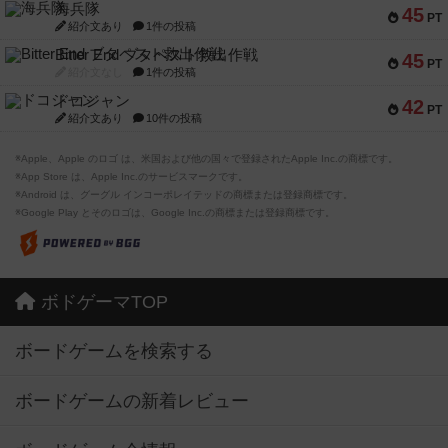
海兵隊
45
PT
紹介文あり
1件の投稿
Bitter End ブタペスト救出作戦
45
PT
紹介文なし
1件の投稿
ドコジャン
42
PT
紹介文あり
10件の投稿
※Apple、Apple のロゴ は、米国および他の国々で登録されたApple Inc.の商標です。
※App Store は、Apple Inc.のサービスマークです。
※Android は、グーグル インコーポレイテッドの商標または登録商標です。
※Google Play とそのロゴは、Google Inc.の商標または登録商標です。
ボドゲーマTOP
ボードゲームを検索する
ボードゲームの新着レビュー