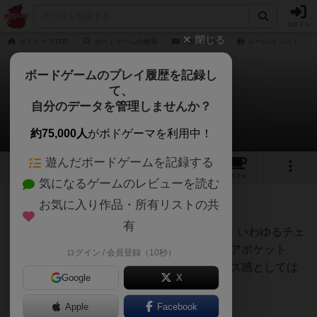
ログイン
閉じる
ボドゲーマTOP
ボードゲームの検索
#推しあつめ
ルール/インスト
ボードゲームのプレイ履歴を記録し
て、
#推しあつめ
自分のデータを管理しませんか？
クローカさんのルール/インスト
約75,000人
がボドゲーマを利用中！
遊んだボードゲームを記録する
1
1
8
トップ
画像
動画
レビュー
カフェ
気になるゲームのレビューを読む
お気に入り作品・所有リストの共
126名
0名
0
3年以上前
有
カードスリーブに入れる際のサイズですが、いわゆるチェ
キ（54x86mm）用、ダイソーの写真用クリアポケット
ログイン / 会員登録（10秒）
（58x90mm）が使えました。カードのサイズ感としては
Google
X
チェキより大きいですが、参考までに。
Apple
Facebook