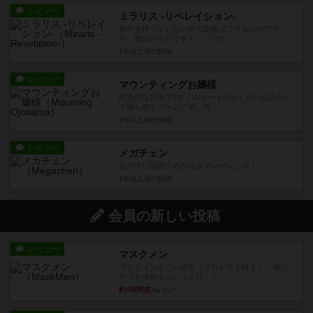
レビュー
ミラリス -リベレイション-
前作を持っていないので比較はできないのです
が、面白かったです！シンプル...
1年以上前
の投稿
レビュー
マウンティングお嬢様
限定的な状況で3すくみカードを出し合い読み合い
で勝ち切るゲームです。可...
1年以上前
の投稿
レビュー
メガチェン
あの子に似合うめがねをプレゼンしろ！
1年以上前
の投稿
会員の新しい投稿
レビュー
マスクメン
マスクメンすごい好き（プロレスも好き）。強い
やつを決めるというより、ジ...
約4時間前
by わー