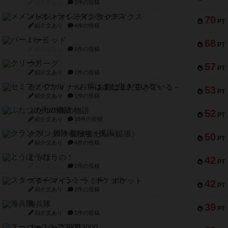
紹介文なし
2件の投稿
メメントオンラインタクティクス
70
PT
紹介文あり
4件の投稿
パーミッド
68
PT
紹介文なし
1件の投稿
クリーグ
57
PT
紹介文あり
1件の投稿
セミファイナル ～お前はまだ生きている～
53
PT
紹介文あり
1件の投稿
ふたつの街の物語
52
PT
紹介文あり
18件の投稿
クランク! ：冒険者たち（拡張）
50
PT
紹介文あり
4件の投稿
とうほうの！
42
PT
紹介文なし
1件の投稿
スターマイン・ラミー ポケット
42
PT
紹介文あり
2件の投稿
海兵隊
39
PT
紹介文あり
1件の投稿
スーパーストア3000