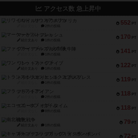
アクセス数 急上昇中
リワイルド：サウスアメリカ
552
PT
紹介文なし
2件の投稿
マーケットフレッシュ
170
PT
紹介文あり
1件の投稿
ファイアー・ブルズ / 火牛陣
141
PT
紹介文なし
1件の投稿
ワン・トゥ・ファイブ
122
PT
紹介文あり
1件の投稿
トランスオリエント・エクスプレス
119
PT
紹介文なし
1件の投稿
フラットアイアン
118
PT
紹介文なし
2件の投稿
エコーズ・オブ・タイム
118
PT
紹介文なし
8件の投稿
南北戦争
79
PT
紹介文あり
1件の投稿
キャプテン・フリップ：イスラ・ボンバ
72
PT