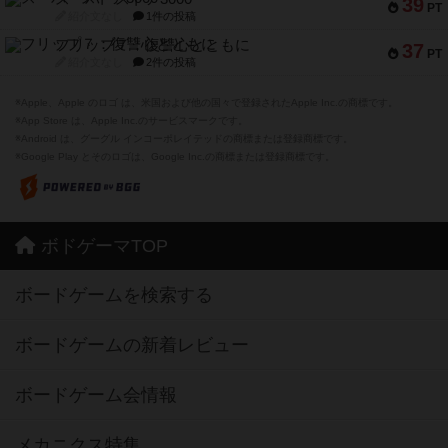
39
PT
紹介文なし
1件の投稿
フリップ７：復讐心とともに
37
PT
紹介文なし
2件の投稿
※Apple、Apple のロゴ は、米国および他の国々で登録されたApple Inc.の商標です。
※App Store は、Apple Inc.のサービスマークです。
※Android は、グーグル インコーポレイテッドの商標または登録商標です。
※Google Play とそのロゴは、Google Inc.の商標または登録商標です。
ボドゲーマTOP
ボードゲームを検索する
ボードゲームの新着レビュー
ボードゲーム会情報
メカニクス特集