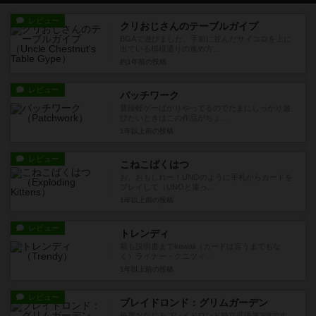
レビュー
クリおじさんのテーブルガイプ
BGAで遊びました。手前に並んだサイコロを上に
出ている模様通りの進め方...
約1年前
の投稿
レビュー
パッチワーク
普段軽ゲーばかりやってるのでたまにしっかり遊
びたいときはこの作品がちょ...
1年以上前
の投稿
レビュー
こねこばくはつ
お、おもしれー！UNOのように手札からカードを
プレイして（UNOと違っ...
1年以上前
の投稿
レビュー
トレンディ
箱も説明書までkawaii（カードは言うまでもな
く）ライナー・クニツィ...
1年以上前
の投稿
レビュー
ブレイドロンド：グリムガーデン
毎度おなじみブレイドロンド独立拡張第3弾です