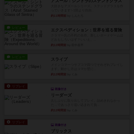
アズール：シントラのステンドグラス
大好きなアズールシリーズ。ステンドグラスを作
っていきます✨1部より自由...
約11時間前
by しんたろ
レビュー
エクスペディション：世界を巡る冒険
クラマー氏の不朽の名作。新しいボードゲームほ
どおもしろいはず？いいえ。...
約12時間前
by 田中昌平
レビュー
スライプ
メインコマ一つサブコマ四つでそれぞれプレイし
ます。動かし方はコマか壁に...
約12時間前
by くみ
リプレイ
画像付き
リーダーズ
久しぶりに取り出してプレイ。詰めきれなかっ
た…であっさり追い込まれて負...
約12時間前
by くみ
リプレイ
画像付き
ブリックス