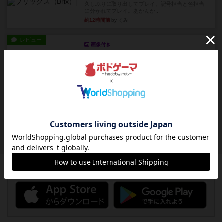
久しぶりに取り出してプレイ。記号担当と色担当
に分かれてプレイ。あかんか...
約12時間前
by くみ
レビュー
画像付き
ダグエイトチェス
チェスなのに、ほんの10分で終わります。動きで
敵のコマの種類が分かれば...
約12時間前
by くみ
レビュー
画像付き
充実
宝石の煌き：デュエル 偽造者
筆者が最も好きな2人用ボードゲームである『宝石
の煌めき デュエル』に、...
約13時間前
by 手動人形
ボドゲーマのアプリ版はこちら