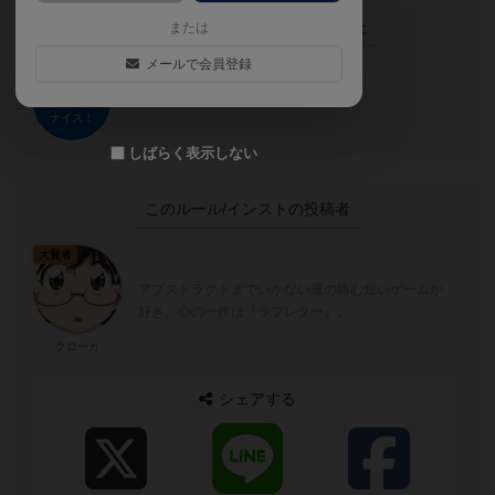
この投稿に
0
名が
ナイス！
しました
または
メールで会員登録
ナイス！
しばらく表示しない
このルール/インストの投稿者
大賢者
アブストラクトまでいかない運の絡む短いゲームが
好き、心の一作は『ラブレター』。
クローカ
シェアする