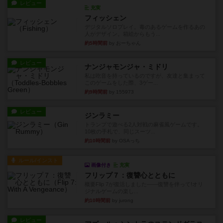
レビュー
充実
フィッシェン
デジタルソロプレイ。毒のあるゲームを作るあの
人がデザイン。箱絵からもう...
約5時間前
by おーちゃん
レビュー
ナンジャモンジャ・ミドリ
私は吃音を持っているのですが、友達と集まって
このゲームをした際、3ゲー...
約9時間前
by 155973
レビュー
ジンラミー
トランプで遊べる2人対戦の麻雀風ゲームです。
10枚の手札で、同じスーツ...
約10時間前
by OSAっち
ルール/インスト
画像付き
充実
フリップ７：復讐心とともに
概要Flip 7が復活しました――復讐を伴って!オリ
ジナルゲームの楽し...
約10時間前
by jurong
レビュー