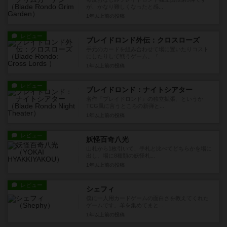
が、かなり難しくなったと感...
1年以上前
の投稿
レビュー
ブレイドロンド外伝：クロスローズ
手元のカードを組み合わせて場に置いたりコスト
にしたりして戦うゲーム。『...
1年以上前
の投稿
レビュー
ブレイドロンド：ナイトシアター
名作『ブレイドロンド』の独立拡張、というか
TCG風に言うところの新弾と...
1年以上前
の投稿
レビュー
妖怪百奇八光
山札から1枚引いて、手札と比べてどちらかを場に
出し、場に8種類の妖怪札...
1年以上前
の投稿
レビュー
シェフィ
僕に一人用カードゲームの面白さを教えてくれた
ゲームです。羊を集めてまと...
1年以上前
の投稿