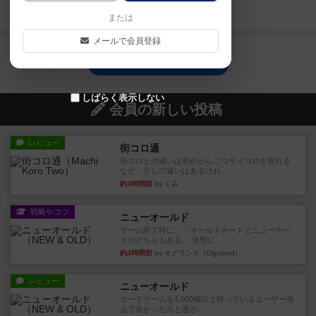
続きを読む（3年以上前）
または
メールで会員登録
#推しあつめのトップに戻る
しばらく表示しない
会員の新しい投稿
レビュー
街コロ通
街コロとの違いは初めから二つサイコロを振れる
など、少しの違いはあるけれ...
約3時間前
by くみ
戦略やコツ
ニューオールド
ゲーム終了時に、「オールドカードとニューカー
ドのどちらもある」 状態に...
約4時間前
by オグランド（Oguland）
レビュー
ニューオールド
ボードゲームを1,000個以上持っているユーザー視
点で良かった点と悪か...