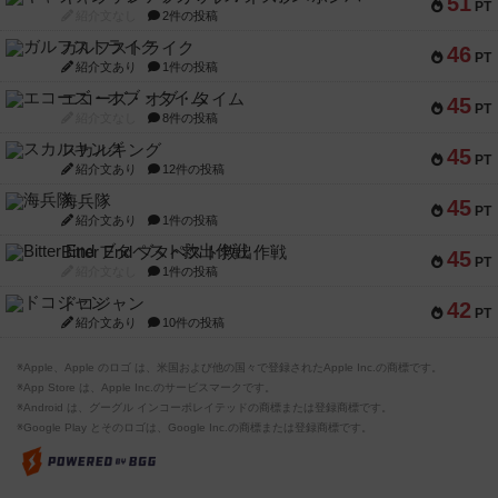
51
PT
紹介文なし
2件の投稿
ガルフストライク
46
PT
紹介文あり
1件の投稿
エコーズ・オブ・タイム
45
PT
紹介文なし
8件の投稿
スカルキング
45
PT
紹介文あり
12件の投稿
海兵隊
45
PT
紹介文あり
1件の投稿
Bitter End ブタペスト救出作戦
45
PT
紹介文なし
1件の投稿
ドコジャン
42
PT
紹介文あり
10件の投稿
※Apple、Apple のロゴ は、米国および他の国々で登録されたApple Inc.の商標です。
※App Store は、Apple Inc.のサービスマークです。
※Android は、グーグル インコーポレイテッドの商標または登録商標です。
※Google Play とそのロゴは、Google Inc.の商標または登録商標です。