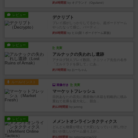
約4時間前
by オグランド（Oguland）
レビュー
デクリプト
プレイ感がしっかりしてるから、超ボードゲーム
やったなって感じ。パーティ...
約5時間前
by ヒロ(新！ボードゲーム家族)
レビュー
充実
アルナックの失われし遺跡
アナログ対人プレイ数回。クニツィア先生の名作
「エルドラドを探して」にあ...
約7時間前
by おーちゃん
ルール/インスト
画像付き
充実
マーケットフレッシュ
目的あなたの店先に農産物の木箱を戦略的に積み
重ねて在庫を最大化し、競合...
約12時間前
by jurong
レビュー
メメントオンラインタクティクス
どんどん物量が増えて大変になっていく押し付け
合いが楽しいゲーム盛り上が...
約12時間前
by nekomanma222