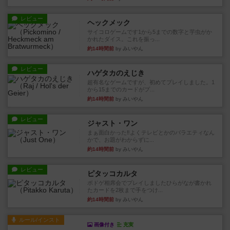
レビュー
ヘックメック
サイコロゲームです1から5までの数字と芋虫がか
かれたダイス。これを振っ...
約14時間前
by みいやん
レビュー
ハゲタカのえじき
超有名なゲームですが、初めてプレイしました。1
から15までのカードがプ...
約14時間前
by みいやん
レビュー
ジャスト・ワン
まぁ面白かった‼️よくテレビとかのバラエティなん
かで、お題がわからずに...
約14時間前
by みいやん
レビュー
ピタッコカルタ
ボドゲ相席会でプレイしましたひらがなが書かれ
たカードを2枚まで手をつけ...
約14時間前
by みいやん
ルール/インスト
画像付き
充実