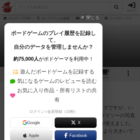
ログイン
閉じる
ボドゲーマTOP
ボードゲームの検索
#推しあつめ
ルール/インスト
ボードゲームのプレイ履歴を記録し
て、
#推しあつめ
自分のデータを管理しませんか？
1件のルール/インスト
約75,000人
がボドゲーマを利用中！
遊んだボードゲームを記録する
1
1
8
トップ
画像
動画
レビュー
カフェ
気になるゲームのレビューを読む
お気に入り作品・所有リストの共
大賢者
126名
0名
0
有
カードスリーブに入れる際のサイズですが、い
ログイン / 会員登録（10秒）
クローカ
わゆるチェキ（54x86mm）用、ダイソーの写真
Google
X
用クリアポケット（58x90mm）が使えました。
カードのサイズ感としてはチェキより大きいで
Apple
Facebook
すが、参考までに。