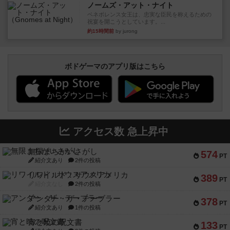
ノームズ・アット・ナイト
ベネボレンス女王は、忠実な臣民を称えるための
祝宴を開こうとしています。...
約15時間前
by jurong
ボドゲーマのアプリ版はこちら
アクセス数 急上昇中
無限まちがいさがし
574
PT
紹介文あり
2件の投稿
リワイルド：サウスアメリカ
389
PT
紹介文なし
2件の投稿
アンダー・ザ・テーブラー
378
PT
紹介文あり
1件の投稿
宵と暁の呪文書
133
PT