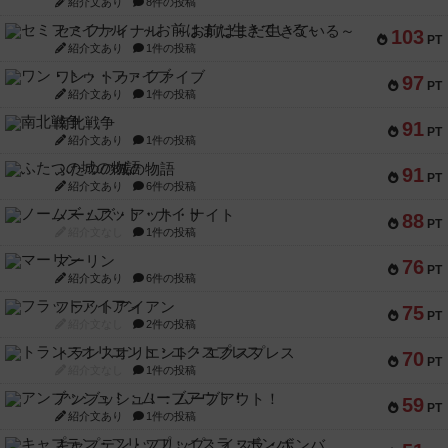
紹介文あり
8件の投稿
セミファイナル ～お前はまだ生きている～
103
PT
紹介文あり
1件の投稿
ワン・トゥ・ファイブ
97
PT
紹介文あり
1件の投稿
南北戦争
91
PT
紹介文あり
1件の投稿
ふたつの城の物語
91
PT
紹介文あり
6件の投稿
ノームズ・アット・ナイト
88
PT
紹介文なし
1件の投稿
マーリン
76
PT
紹介文あり
6件の投稿
フラットアイアン
75
PT
紹介文なし
2件の投稿
トランスオリエント・エクスプレス
70
PT
紹介文なし
1件の投稿
アンブッシュ！：ムーブアウト！
59
PT
紹介文あり
1件の投稿
キャプテン・フリップ：イスラ・ボンバ