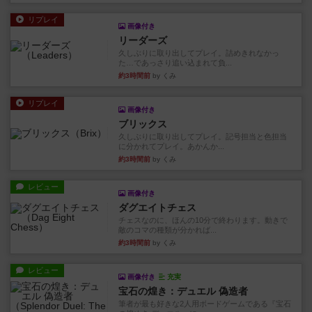
リプレイ
画像付き
リーダーズ
久しぶりに取り出してプレイ。詰めきれなかっ
た…であっさり追い込まれて負...
約3時間前
by くみ
リプレイ
画像付き
ブリックス
久しぶりに取り出してプレイ。記号担当と色担当
に分かれてプレイ。あかんか...
約3時間前
by くみ
レビュー
画像付き
ダグエイトチェス
チェスなのに、ほんの10分で終わります。動きで
敵のコマの種類が分かれば...
約3時間前
by くみ
レビュー
画像付き
充実
宝石の煌き：デュエル 偽造者
筆者が最も好きな2人用ボードゲームである『宝石