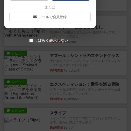
10枚の手札で、同じスーツ...
約1時間前
by OSAっち
または
メールで会員登録
ルール/インスト
画像付き
充実
フリップ７：復讐心とともに
概要Flip 7が復活しました――復讐を伴って!オリ
ジナルゲームの楽し...
しばらく表示しない
約1時間前
by jurong
レビュー
アズール：シントラのステンドグラス
大好きなアズールシリーズ。ステンドグラスを作
っていきます✨1部より自由...
約2時間前
by しんたろ
レビュー
エクスペディション：世界を巡る冒険
クラマー氏の不朽の名作。新しいボードゲームほ
どおもしろいはず？いいえ。...
約2時間前
by 田中昌平
レビュー
スライプ
メインコマ一つサブコマ四つでそれぞれプレイし
ます。動かし方はコマか壁に...
約3時間前
by くみ