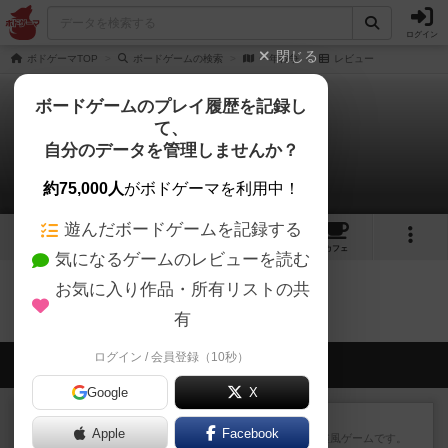
ログイン
閉じる
ボドゲーマTOP
ボードゲームの検索
一年戦争
レビュー
ボードゲームのプレイ履歴を記録し
て、
一年戦争
自分のデータを管理しませんか？
0件のレビュー
約75,000人
がボドゲーマを利用中！
遊んだボードゲームを記録する
1
トップ
画像
動画
レビュー
カフェ
気になるゲームのレビューを読む
お気に入り作品・所有リストの共
一年戦争のトップに戻る
有
ログイン / 会員登録（10秒）
会員の新しい投稿
Google
X
レビュー
ジンラミー
Apple
Facebook
トランプで遊べる2人対戦の麻雀風ゲームです。