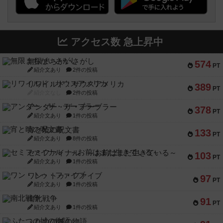
アクセス数 急上昇中
無限まちがいさがし
574
PT
紹介文あり
2件の投稿
リワイルド：サウスアメリカ
389
PT
紹介文なし
2件の投稿
アンダー・ザ・テーブラー
378
PT
紹介文あり
1件の投稿
宵と暁の呪文書
133
PT
紹介文あり
8件の投稿
セミファイナル ～お前はまだ生きている～
103
PT
紹介文あり
1件の投稿
ワン・トゥ・ファイブ
97
PT
紹介文あり
1件の投稿
南北戦争
91
PT
紹介文あり
1件の投稿
ふたつの城の物語