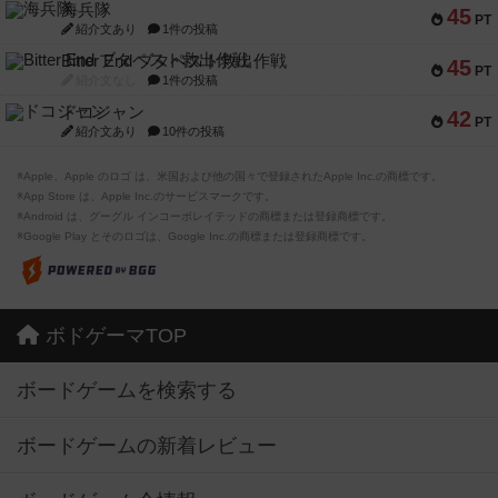
海兵隊
45
PT
紹介文あり
1件の投稿
Bitter End ブタペスト救出作戦
45
PT
紹介文なし
1件の投稿
ドコジャン
42
PT
紹介文あり
10件の投稿
※Apple、Apple のロゴ は、米国および他の国々で登録されたApple Inc.の商標です。
※App Store は、Apple Inc.のサービスマークです。
※Android は、グーグル インコーポレイテッドの商標または登録商標です。
※Google Play とそのロゴは、Google Inc.の商標または登録商標です。
ボドゲーマTOP
ボードゲームを検索する
ボードゲームの新着レビュー