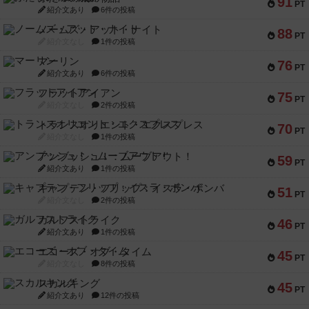
91
PT
紹介文あり
6件の投稿
ノームズ・アット・ナイト
88
PT
紹介文なし
1件の投稿
マーリン
76
PT
紹介文あり
6件の投稿
フラットアイアン
75
PT
紹介文なし
2件の投稿
トランスオリエント・エクスプレス
70
PT
紹介文なし
1件の投稿
アンブッシュ！：ムーブアウト！
59
PT
紹介文あり
1件の投稿
キャプテン・フリップ：イスラ・ボンバ
51
PT
紹介文なし
2件の投稿
ガルフストライク
46
PT
紹介文あり
1件の投稿
エコーズ・オブ・タイム
45
PT
紹介文なし
8件の投稿
スカルキング
45
PT
紹介文あり
12件の投稿