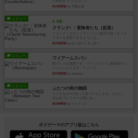
の煌めき デュエル』に、...
約4時間前
by 手動人形
レビュー
充実
クランク! ：冒険者たち（拡張）
クランク！のプレイヤーごとに能力の違うキャラ
クターを使用できるようにな...
約5時間前
by ぽっぽーくるっぽー
レビュー
ワイアームスパン
初プレイの感想です。ウイングスパン履修済のコ
メントとなります。ウイング...
約5時間前
by daisdice
レビュー
ふたつの街の物語
タイルを4×4で並べて街づくりします。ただし、
街は各プレイヤーの間にあ...
約9時間前
by ジェイとと
ボドゲーマのアプリ版はこちら