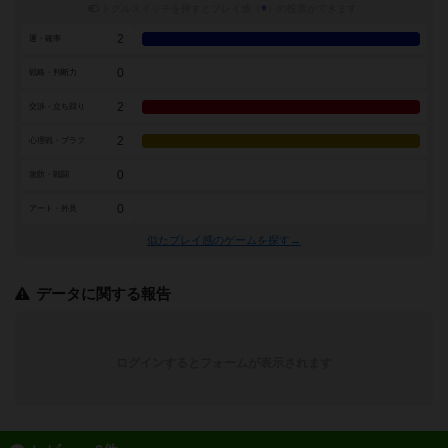
トグルスイッチを押すとプレイ感（
※
）の投票ができます
2
運・確率
0
戦略・判断力
2
交渉・立ち回り
2
心理戦・ブラフ
0
攻防・戦闘
0
アート・外見
似たプレイ感のゲームを探す→
データに関する報告
ログインするとフォームが表示されます