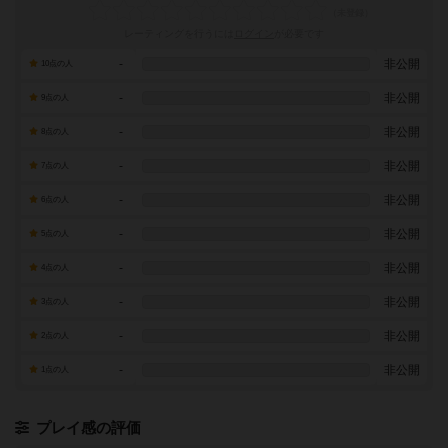
レーティングを行うには
ログイン
が必要です
-
非公開
10点の人
-
非公開
9点の人
-
非公開
8点の人
-
非公開
7点の人
-
非公開
6点の人
-
非公開
5点の人
-
非公開
4点の人
-
非公開
3点の人
-
非公開
2点の人
-
非公開
1点の人
プレイ感の評価