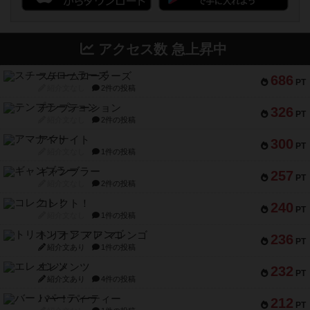
アクセス数 急上昇中
スチームローラーズ
686
PT
紹介文なし
2件の投稿
テンプテーション
326
PT
紹介文なし
2件の投稿
アマナイト
300
PT
紹介文なし
1件の投稿
ギャンブラー
257
PT
紹介文なし
2件の投稿
コレクト！
240
PT
紹介文なし
1件の投稿
トリオンフ ア マレンゴ
236
PT
紹介文あり
1件の投稿
エレメンツ
232
PT
紹介文あり
4件の投稿
バー！パーティー
212
PT