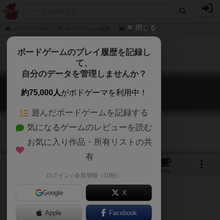
ログイン
閉じる
ボドゲーマTOP
ボードゲームの検索
食べろや食べろ
ボードゲームのプレイ履歴を記録し
て、
自分のデータを管理しませんか？
食べろや食べろ
約75,000人
がボドゲーマを利用中！
Om Nom Nom
遊んだボードゲームを記録する
気になるゲームのレビューを読む
お気に入り作品・所有リストの共
有
2
1
トップ
画像
動画
レビュー
カフェ
ログイン / 会員登録（10秒）
Google
X
Apple
ご協力ください
Facebook