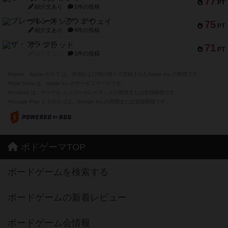
77
PT
紹介文あり
1件の投稿
ブレーキング・アウェイ
75
PT
紹介文あり
4件の投稿
ザ・フラッド
71
PT
紹介文なし
1件の投稿
※Apple、Apple のロゴ は、米国および他の国々で登録されたApple Inc.の商標です。
※App Store は、Apple Inc.のサービスマークです。
※Android は、グーグル インコーポレイテッドの商標または登録商標です。
※Google Play とそのロゴは、Google Inc.の商標または登録商標です。
ボドゲーマTOP
ボードゲームを検索する
ボードゲームの新着レビュー
ボードゲーム会情報