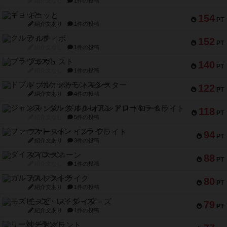
紹介文なし
1件の投稿
ギョッと
154
PT
紹介文あり
1件の投稿
クルティボ
152
PT
紹介文なし
1件の投稿
ブラヴェスト
140
PT
紹介文なし
1件の投稿
ドブル：ポケットモンスター
122
PT
紹介文あり
4件の投稿
ジャンヌ・ダルク-オルレアン ドロー＆ライト
118
PT
紹介文なし
5件の投稿
ファースト・イン・フライト
94
PT
紹介文あり
3件の投稿
ダイススローン
88
PT
紹介文なし
1件の投稿
ガルフストライク
80
PT
紹介文あり
1件の投稿
モズビ－ズ・レイダ－ズ
79
PT
紹介文あり
1件の投稿
リー対グラント