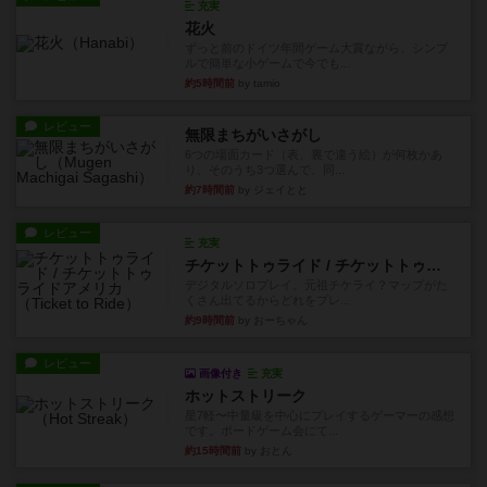
充実
花火
ずっと前のドイツ年間ゲーム大賞ながら、シンプ
ルで簡単な小ゲームで今でも...
約5時間前
by tamio
レビュー
無限まちがいさがし
6つの場面カード（表、裏で違う絵）が何枚かあ
り、そのうち3つ選んで、同...
約7時間前
by ジェイとと
レビュー
充実
チケットトゥライド / チケットトゥライドアメリカ
デジタルソロプレイ。元祖チケライ？マップがた
くさん出てるからどれをプレ...
約9時間前
by おーちゃん
レビュー
画像付き
充実
ホットストリーク
星7軽〜中量級を中心にプレイするゲーマーの感想
です。ボードゲーム会にて...
約15時間前
by おとん