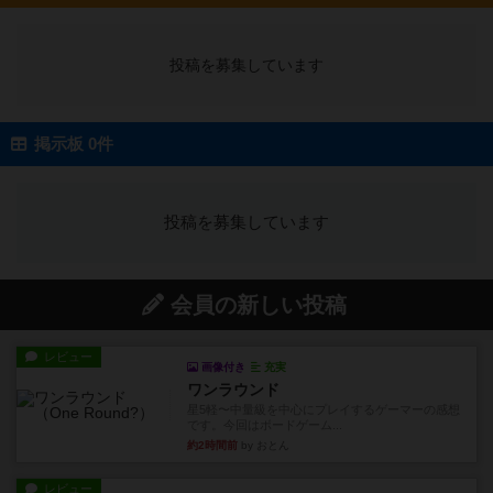
投稿を募集しています
掲示板 0件
投稿を募集しています
会員の新しい投稿
レビュー
画像付き
充実
ワンラウンド
星5軽〜中量級を中心にプレイするゲーマーの感想
です。今回はボードゲーム...
約2時間前
by おとん
レビュー