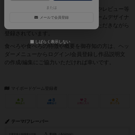
または
当サイトに掲載されている作品説明文やレビュー等
の情報は、ボドゲーマ運営事務局・ゲームデザイナ
メールで会員登録
ーご本人様・有志の皆様にご協力をいただきながら
登録されています。
しばらく表示しない
食べろや食べろの特徴や概要を御存知の方は、ヘッ
ダーメニューからログイン/会員登録し作品説明文
の作成/編集にご協力いただければ幸いです。
マイボードゲーム登録者
3
8
2
2
興味あり
経験あり
お気に入り
持ってる
テーマ/フレーバー
動物（Animal）
主要登場人物/職業や生物