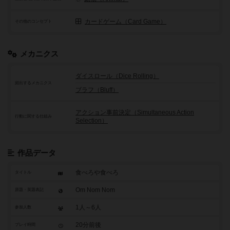
カードゲーム（Card Game）
その他のコンセプト
メカニクス
ダイスロール（Dice Rolling）
頻出するメカニクス
ブラフ（Bluff）
アクション事前決定（Simultaneous Action
行動に関する仕組み
Selection）
作品データ
食べろや食べろ
タイトル
Om Nom Nom
原題・英題表記
1人～6人
参加人数
20分前後
プレイ時間