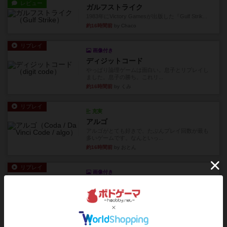
レビュー
ガルフストライク
1983年にVictory Gamesが出版した『Gulf Strik...
約16時間前
by Chaco
リプレイ
画像付き
ディジットコード
やっぱり論理ゲームは面白い。息子とリプレイし
ました。息子の勝ち。これリ...
約16時間前
by くみ
リプレイ
充実
アルゴ
アルゴがとても好きで、たぶんプレイ回数が最も
多いゲームです。なんといっ...
約16時間前
by おとん
リプレイ
画像付き
タイムボム
僕はホントに嘘が下手なようで、すぐバレますみ
んなホント、嘘が上手ですよ...
約17時間前
by あまる