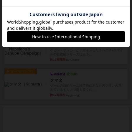
レビュー
画像付き
タイムボム
まず簡単で軽い！大人数で遊べる！それなのに小
箱！何より楽しい！！正体隠...
約17時間前
by あまる
レビュー
充実
1809
ケビン・ザッカーがデザインした１ヘクス=２マイ
ルの戦役級シリーズは以下...
約17時間前
by Chaco
ルール/インスト
画像付き
充実
クマタ
ゲームの目的ゲーム終了時にあなたのクランの見
えているドミノで最も多くの...
約17時間前
by jurong