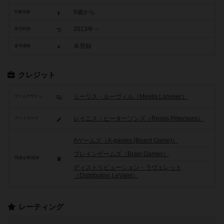
8歳から
対象年齢
2013年～
発売時期
未登録
参考価格
クレジット
ミーリス・ルーヴィル（Meelis Looveer）
ゲームデザイン
レイニス・ピーターソンズ（Reinis Pētersons）
アートワーク
Aゲームズ（A-games (Board Game)）
ブレインゲームズ（Brain Games）
関連企業/団体
ディストリビューション・ラヴェレット
（Distribution LeValet）
レーティング