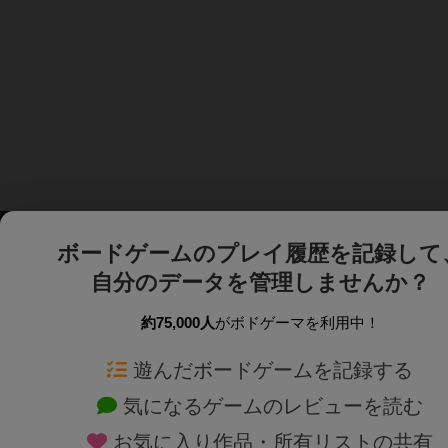
ボードゲームのプレイ履歴を記録して
自分のデータを管理しませんか？
約75,000人
がボドゲーマを利用中！
ボドゲーマTOP
ボードゲーム通販
遊んだボードゲームを記録する
気になるゲームのレビューを読む
ボードゲームを検索する
新作・再入荷情報
お気に入り作品・所有リストの共有
ボードゲームの新着レビュー
定番ボードゲームの通販