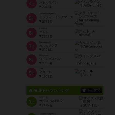
4
バトルライン
位
2378名
Terraforming Mars
5
テラフォーミングマーズ
位
2371名
6 nimmt!
6
ニムト
位
2202名
Carcassonne
7
カルカソンヌ
位
2191名
Wingspan
8
ウイングスパン
位
2150名
Azul
9
アズール
位
1903名
興味ありランキング
トップ50
SCYTHE
1
サイズ -大鎌戦役-
位
2415名
Terraforming Mars