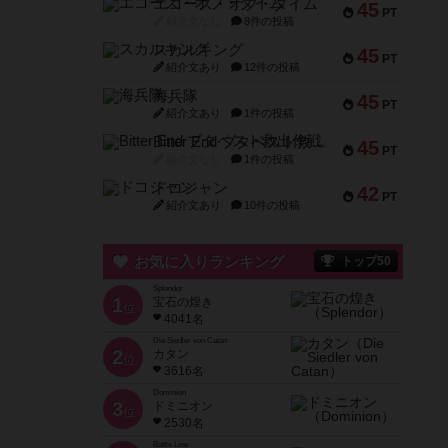
エコーズ・オブ・タイム
45
PT
紹介文なし
8件の投稿
スカルキング
45
PT
紹介文あり
12件の投稿
海兵隊
45
PT
紹介文あり
1件の投稿
Bitter End ブタペスト救出作戦
45
PT
紹介文なし
1件の投稿
ドコジャン
42
PT
紹介文あり
10件の投稿
お気に入りランキング
トップ50
Splendor
1
宝石の煌き
位
4041名
Die Siedler von Catan
2
カタン
位
3616名
Dominion
3
ドミニオン
位
2530名
Battle Line