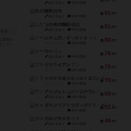
PT
紹介文あり
1件の投稿
南北戦争
91
PT
紹介文あり
1件の投稿
ふたつの城の物語
91
PT
紹介文あり
6件の投稿
ナイト
ノームズ・アット・ナイト
88
な臣民を
PT
紹介文なし
1件の投稿
としてい
マーリン
76
PT
紹介文あり
6件の投稿
フラットアイアン
75
PT
紹介文なし
2件の投稿
トランスオリエント・エクスプレス
70
PT
紹介文なし
1件の投稿
アンブッシュ！：ムーブアウト！
59
PT
紹介文あり
1件の投稿
キャプテン・フリップ：イスラ・ボンバ
51
PT
紹介文なし
2件の投稿
ガルフストライク
46
PT
紹介文あり
1件の投稿