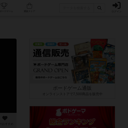
ログイン
カフェ/店舗
人気ボードゲーム
通販ストア
ボードゲーム通販
オンラインストアで7,500商品を販売中
のおすすめ