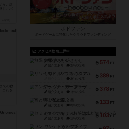
から、超
感じ。パ
ーム家族)
ボドファン
ボードゲームに特化したクラウドファンディング
アクセス数 急上昇中
無限まちがいさがし
574
PT
紹介文あり
2件の投稿
リワイルド：サウスアメリカ
389
PT
紹介文なし
2件の投稿
5までの数
アンダー・ザ・テーブラー
378
PT
。これを
紹介文あり
1件の投稿
宵と暁の呪文書
133
PT
紹介文あり
8件の投稿
セミファイナル ～お前はまだ生きている～
103
PT
紹介文あり
1件の投稿
ワン・トゥ・ファイブ
97