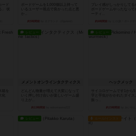
カード
ボードゲームを1,000個以上持って
プレイ感がしっかりしてる
」 状
いるユーザー視点で良かった点と悪
ボードゲームやったなって
か...
ーティ...
d）
約5時間前
by オグランド（Oguland）
約6時間前
by ヒロ(新！ボードゲ
レビュー
レビュー
ュ
メメントオンラインタクティクス
ヘックメック
木箱を
どんどん物量が増えて大変になって
サイコロゲームです1から
大化
いく押し付け合いが楽しいゲーム盛
字と芋虫がかかれたダイス
り上が...
振っ...
約13時間前
by nekomanma222
約15時間前
by みいやん
レビュー
ルール/インスト