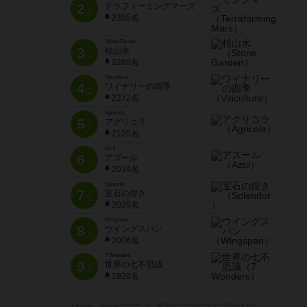
2
テラフォーミングマーズ
位
2395名
Stone Garden
3
枯山水
位
2280名
Viticulture
4
ワイナリーの四季
位
2272名
Agricola
5
アグリコラ
位
2120名
Azul
6
アズール
位
2034名
Splendor
7
宝石の煌き
位
2029名
Wingspan
8
ウイングスパン
位
2006名
7 Wonders
9
世界の七不思議
位
1920名
※Apple、Apple のロゴ は、米国および他の国々で登録された