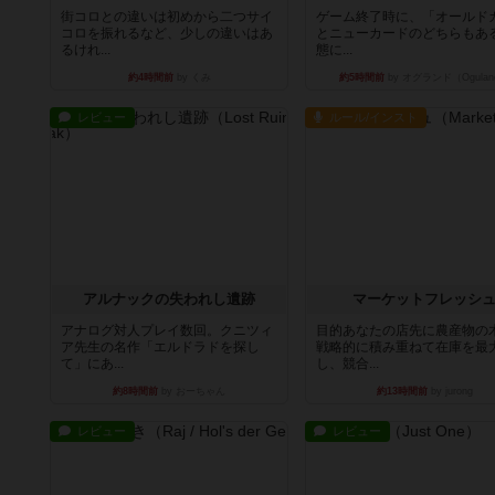
街コロとの違いは初めから二つサイ
ゲーム終了時に、「オールド
コロを振れるなど、少しの違いはあ
とニューカードのどちらもある
るけれ...
態に...
約4時間前
by くみ
約5時間前
by オグランド（Ogulan
レビュー
ルール/インスト
アルナックの失われし遺跡
マーケットフレッシ
アナログ対人プレイ数回。クニツィ
目的あなたの店先に農産物の
ア先生の名作「エルドラドを探し
戦略的に積み重ねて在庫を最
て」にあ...
し、競合...
約8時間前
by おーちゃん
約13時間前
by jurong
レビュー
レビュー