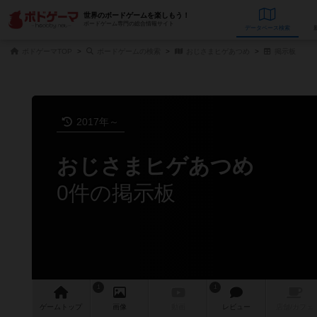
世界のボードゲームを楽しもう！
ボードゲーム専門の総合情報サイト
データベース
検
ボドゲーマTOP
ボードゲームの検索
おじさまヒゲあつめ
掲示板
2017年～
おじさまヒゲあつめ
0件の掲示板
1
1
ゲーム
トップ
画像
動画
レビュー
店舗/
カフェ