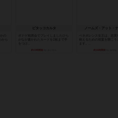
ピタッコカルタ
ノームズ・アット・
とかの
ボドゲ相席会でプレイしましたひら
ベネボレンス女王は、忠実
わから
がなが書かれたカードを2枚まで手
称えるための祝宴を開こう
をつけ...
ます。...
約15時間前
by みいやん
約16時間前
by jurong