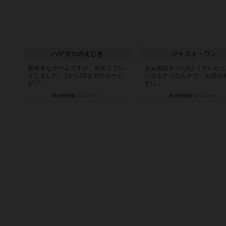
ハゲタカのえじき
ジャスト・ワン
超有名なゲームですが、初めてプレ
まぁ面白かった‼️よくテレビ
イしました。1から15までのカード
バラエティなんかで、お題が
がプ...
ずに...
約15時間前
by みいやん
約15時間前
by みいやん