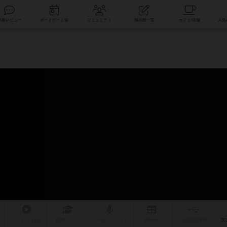
索
新着レビュー
ボードゲーム会
コミュニティ
掲示板一覧
リプレイ
日記
戦略
・コツ
ルール
/インスト
掲示板
拡張/関連
作
次