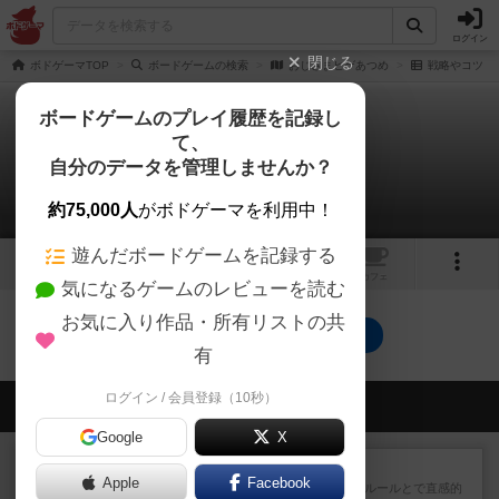
ログイン
閉じる
ボドゲーマTOP
ボードゲームの検索
おじさまヒゲあつめ
戦略やコツ
ボードゲームのプレイ履歴を記録し
て、
おじさまヒゲあつめ
自分のデータを管理しませんか？
0件の戦略やコツ
約75,000人
がボドゲーマを利用中！
遊んだボードゲームを記録する
1
1
トップ
画像
動画
レビュー
カフェ
気になるゲームのレビューを読む
お気に入り作品・所有リストの共
おじさまヒゲあつめのトップに戻る
有
ログイン / 会員登録（10秒）
会員の新しい投稿
Google
X
レビュー
エージェントアベニュー
Apple
Facebook
追いついたら勝ち。シンプルな ルールとで直感的