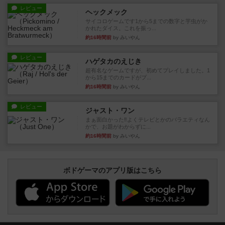
レビュー
ヘックメック
サイコロゲームです1から5までの数字と芋虫がか
かれたダイス。これを振っ...
約16時間前
by みいやん
レビュー
ハゲタカのえじき
超有名なゲームですが、初めてプレイしました。1
から15までのカードがプ...
約16時間前
by みいやん
レビュー
ジャスト・ワン
まぁ面白かった‼️よくテレビとかのバラエティなん
かで、お題がわからずに...
約16時間前
by みいやん
ボドゲーマのアプリ版はこちら