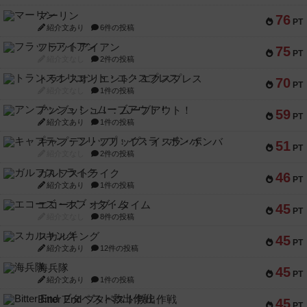
マーリン
76
PT
紹介文あり
6件の投稿
フラットアイアン
75
PT
紹介文なし
2件の投稿
トランスオリエント・エクスプレス
70
PT
紹介文なし
1件の投稿
アンブッシュ！：ムーブアウト！
59
PT
紹介文あり
1件の投稿
キャプテン・フリップ：イスラ・ボンバ
51
PT
紹介文なし
2件の投稿
ガルフストライク
46
PT
紹介文あり
1件の投稿
エコーズ・オブ・タイム
45
PT
紹介文なし
8件の投稿
スカルキング
45
PT
紹介文あり
12件の投稿
海兵隊
45
PT
紹介文あり
1件の投稿
Bitter End ブタペスト救出作戦
45
PT