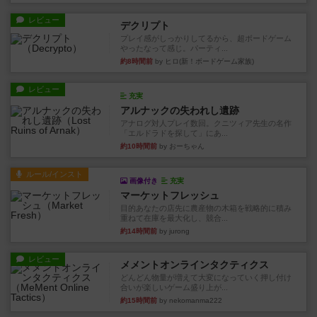
レビュー
デクリプト
プレイ感がしっかりしてるから、超ボードゲーム
やったなって感じ。パーティ...
約8時間前
by ヒロ(新！ボードゲーム家族)
レビュー
充実
アルナックの失われし遺跡
アナログ対人プレイ数回。クニツィア先生の名作
「エルドラドを探して」にあ...
約10時間前
by おーちゃん
ルール/インスト
画像付き
充実
マーケットフレッシュ
目的あなたの店先に農産物の木箱を戦略的に積み
重ねて在庫を最大化し、競合...
約14時間前
by jurong
レビュー
メメントオンラインタクティクス
どんどん物量が増えて大変になっていく押し付け
合いが楽しいゲーム盛り上が...
約15時間前
by nekomanma222