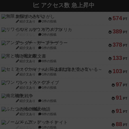
アクセス数 急上昇中
無限まちがいさがし
574
PT
紹介文あり
2件の投稿
リワイルド：サウスアメリカ
389
PT
紹介文なし
2件の投稿
アンダー・ザ・テーブラー
378
PT
紹介文あり
1件の投稿
宵と暁の呪文書
133
PT
紹介文あり
8件の投稿
セミファイナル ～お前はまだ生きている～
103
PT
紹介文あり
1件の投稿
ワン・トゥ・ファイブ
97
PT
紹介文あり
1件の投稿
南北戦争
91
PT
紹介文あり
1件の投稿
ふたつの城の物語
91
PT
紹介文あり
6件の投稿
ノームズ・アット・ナイト
88
PT
紹介文なし
1件の投稿