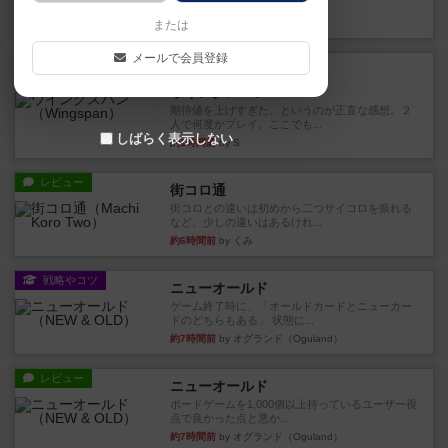
な 目的で、ボドゲ慣れし...
17分前
by daisdice
または
メールで会員登録
レビュー
充実
ウイングスパン
期待値を上げすぎた、というのが正直な感想。２
人で何度かプレイ。ここでも...
しばらく表示しない
約1時間前
by S
レビュー
街コロ通
街コロとの違いは初めから二つサイコロを振れる
など、少しの違いはあるけれ...
約6時間前
by くみ
戦略やコツ
ニューオールド
ゲーム終了時に、「オールドカードとニューカー
ドのどちらもある」 状態に...
約7時間前
by オグランド（Oguland）
レビュー
ニューオールド
ボードゲームを1,000個以上持っているユーザー視
点で良かった点と悪か...
約7時間前
by オグランド（Oguland）