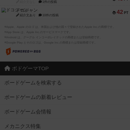
紹介文なし
1件の投稿
ドコジャン
42
PT
紹介文あり
10件の投稿
※Apple、Apple のロゴ は、米国および他の国々で登録されたApple Inc.の商標です。
※App Store は、Apple Inc.のサービスマークです。
※Android は、グーグル インコーポレイテッドの商標または登録商標です。
※Google Play とそのロゴは、Google Inc.の商標または登録商標です。
ボドゲーマTOP
ボードゲームを検索する
ボードゲームの新着レビュー
ボードゲーム会情報
メカニクス特集