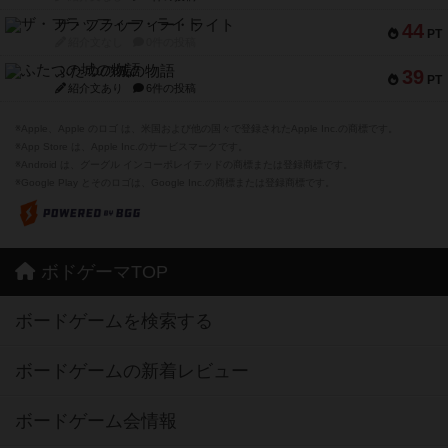
ザ・フラッフィー・ライト
44
PT
紹介文なし
0件の投稿
ふたつの城の物語
39
PT
紹介文あり
6件の投稿
※Apple、Apple のロゴ は、米国および他の国々で登録されたApple Inc.の商標です。
※App Store は、Apple Inc.のサービスマークです。
※Android は、グーグル インコーポレイテッドの商標または登録商標です。
※Google Play とそのロゴは、Google Inc.の商標または登録商標です。
ボドゲーマTOP
ボードゲームを検索する
ボードゲームの新着レビュー
ボードゲーム会情報