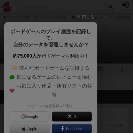
ログイン
閉じる
ボドゲーマTOP
ボードゲームの検索
おじさまヒゲあつめ
拡張版/関連
ボードゲームのプレイ履歴を記録し
て、
おじさまヒゲあつめ
自分のデータを管理しませんか？
拡張/関連作品 0件
約75,000人
がボドゲーマを利用中！
遊んだボードゲームを記録する
1
1
トップ
画像
動画
レビュー
カフェ
気になるゲームのレビューを読む
お気に入り作品・所有リストの共
有
会員の新しい投稿
ログイン / 会員登録（10秒）
レビュー
画像付き
充実
Google
X
フラットアイアン
世界に浸れる度 ☆☆☆☆★楽しさ ☆☆☆☆★
Apple
Facebook
タイパ ☆☆☆☆☆マンハッ...