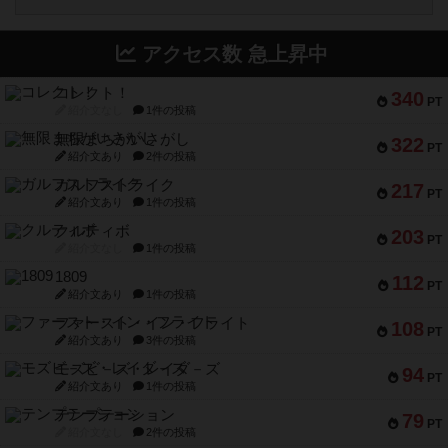
アクセス数 急上昇中
コレクト！
340
PT
紹介文なし
1件の投稿
無限まちがいさがし
322
PT
紹介文あり
2件の投稿
ガルフストライク
217
PT
紹介文あり
1件の投稿
クルティボ
203
PT
紹介文なし
1件の投稿
1809
112
PT
紹介文あり
1件の投稿
ファースト・イン・フライト
108
PT
紹介文あり
3件の投稿
モズビ－ズ・レイダ－ズ
94
PT
紹介文あり
1件の投稿
テンプテーション
79
PT
紹介文なし
2件の投稿