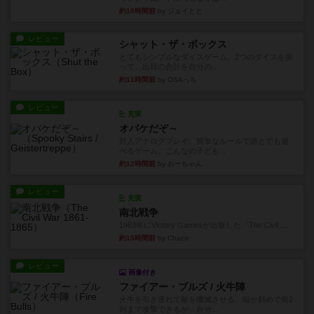
約10時間前
by ジェイとと
レビュー
シャット・ザ・ボックス
とてもシンプルなダイスゲーム。2つのダイスを振
って、出目の合計を自分の...
約11時間前
by OSAっち
レビュー
充実
オバケだぞ～
対人アナログプレイ。簡単なルールで誰とでも遊
べるゲーム。こんなの子ども...
約12時間前
by おーちゃん
レビュー
充実
南北戦争
1983年にVictory Gamesが出版した『The Civil ...
約15時間前
by Chaco
レビュー
画像付き
ファイアー・ブルズ / 火牛陣
火牛を引き連れて敵を殲滅させる。縦か斜めで前2
列まで攻撃できるが、自分...