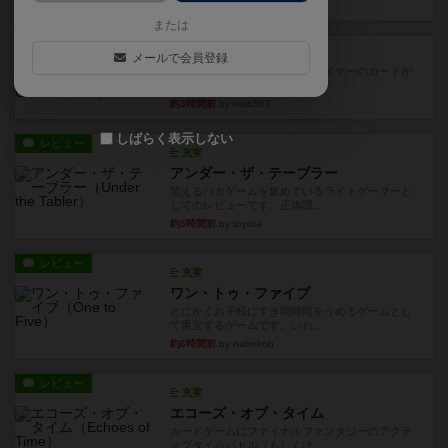
約1時間前
by DKnewyork
または
レビュー
花火：スターマイン
メールで会員登録
自分のカードは見えず他のプレイヤーのカードが
見える状態でカードを教えた...
約3時間前
by mob567
しばらく表示しない
レビュー
充実
アンダー・ザ・テーブラー
笑えるバカゲームを集めているライトゲーマーと
してのレビューです。正体隠...
約5時間前
by toyota
レビュー
充実
ワン・トゥ・ファイブ
とにかくお手軽にすき間時間をうめるゲームとし
て重宝するゲームです。いわ...
約6時間前
by nabekoh
レビュー
充実
エコーズ・オブ・タイム
カードゲームにファイナルファンタジーのアクテ
ィブタイムバトル（もしくは...