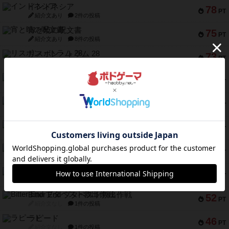
インドネシア
78
PT
紹介文あり
2件の投稿
宵と暁の呪文書
75
PT
紹介文あり
8件の投稿
リスボン・トラム 28
73
PT
紹介文あり
9件の投稿
アマナイト
73
PT
紹介文なし
1件の投稿
ブラヴェスト
66
PT
紹介文なし
1件の投稿
スペクタキュラー
60
PT
紹介文なし
1件の投稿
スモールワールド
59
PT
紹介文あり
13件の投稿
ギャンブラー
58
PT
紹介文なし
2件の投稿
Bitter End ブタペスト救出作戦
52
PT
紹介文なし
1件の投稿
ラピード
46
PT
紹介文なし
1件の投稿