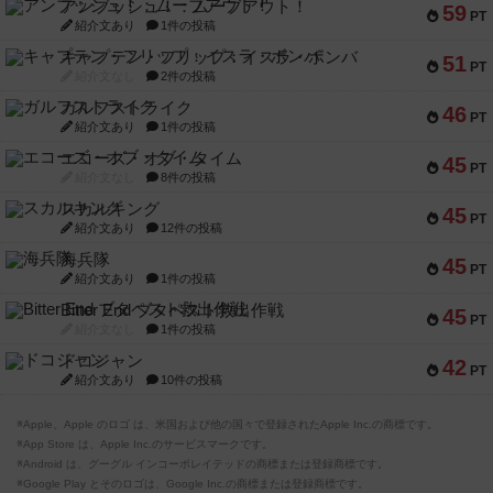
アンブッシュ！：ムーブアウト！
59
PT
紹介文あり
1件の投稿
キャプテン・フリップ：イスラ・ボンバ
51
PT
紹介文なし
2件の投稿
ガルフストライク
46
PT
紹介文あり
1件の投稿
エコーズ・オブ・タイム
45
PT
紹介文なし
8件の投稿
スカルキング
45
PT
紹介文あり
12件の投稿
海兵隊
45
PT
紹介文あり
1件の投稿
Bitter End ブタペスト救出作戦
45
PT
紹介文なし
1件の投稿
ドコジャン
42
PT
紹介文あり
10件の投稿
※Apple、Apple のロゴ は、米国および他の国々で登録されたApple Inc.の商標です。
※App Store は、Apple Inc.のサービスマークです。
※Android は、グーグル インコーポレイテッドの商標または登録商標です。
※Google Play とそのロゴは、Google Inc.の商標または登録商標です。