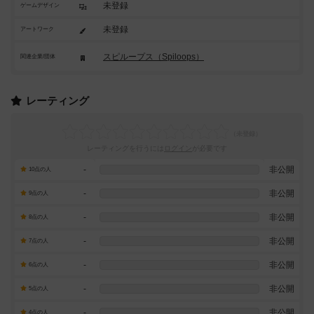
未登録
ゲームデザイン
未登録
アートワーク
スピループス（Spiloops）
関連企業/団体
レーティング
レーティングを行うには
ログイン
が必要です
-
非公開
10点の人
-
非公開
9点の人
-
非公開
8点の人
-
非公開
7点の人
-
非公開
6点の人
-
非公開
5点の人
-
非公開
4点の人