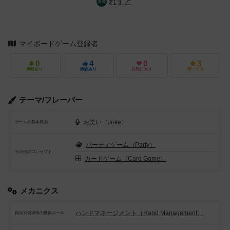
れすと
マイボードゲーム登録者
0
4
0
3
興味あり
経験あり
お気に入り
持ってる
テーマ/フレーバー
お笑い（Joke）
ゲームの基本目的
パーティゲーム（Party）
その他のコンセプト
カードゲーム（Card Game）
メカニクス
ハンドマネージメント（Hand Management）
得点や資源等の獲得ルール