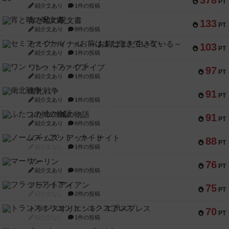
378
PT
紹介文あり
1件の投稿
宵と暁の呪文書
133
PT
紹介文あり
8件の投稿
セミファイナル ～お前はまだ生きている～
103
PT
紹介文あり
1件の投稿
ワン・トゥ・ファイブ
97
PT
紹介文あり
1件の投稿
南北戦争
91
PT
紹介文あり
1件の投稿
ふたつの城の物語
91
PT
紹介文あり
6件の投稿
ノームズ・アット・ナイト
88
PT
紹介文なし
1件の投稿
マーリン
76
PT
紹介文あり
6件の投稿
フラットアイアン
75
PT
紹介文なし
2件の投稿
トランスオリエント・エクスプレス
70
PT
紹介文なし
1件の投稿