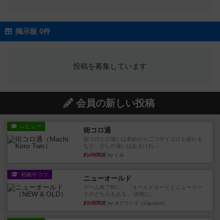
掲示板 0件
投稿を募集しています
会員の新しい投稿
レビュー
街コロ通
街コロとの違いは初めから二つサイコロを振れる
など、少しの違いはあるけれ...
約4時間前
by くみ
戦略やコツ
ニューオールド
ゲーム終了時に、「オールドカードとニューカー
ドのどちらもある」 状態に...
約5時間前
by オグランド（Oguland）