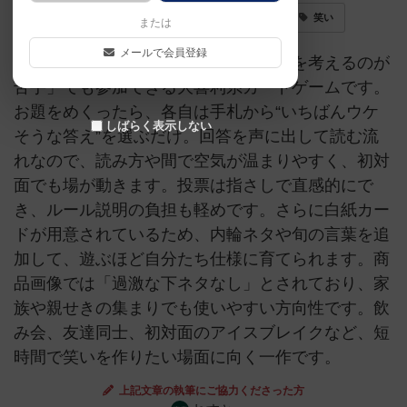
大喜利系
大喜利
アイスブレイク
笑い
または
メールで会員登録
大喜利ケミストリーは、「面白いことを考えるのが
苦手」でも参加できる大喜利系カードゲームです。
お題をめくったら、各自は手札から“いちばんウケ
しばらく表示しない
そうな答え”を選ぶだけ。回答を声に出して読む流
れなので、読み方や間で空気が温まりやすく、初対
面でも場が動きます。投票は指さしで直感的にで
き、ルール説明の負担も軽めです。さらに白紙カー
ドが用意されているため、内輪ネタや旬の言葉を追
加して、遊ぶほど自分たち仕様に育てられます。商
品画像では「過激な下ネタなし」とされており、家
族や親せきの集まりでも使いやすい方向性です。飲
み会、友達同士、初対面のアイスブレイクなど、短
時間で笑いを作りたい場面に向く一作です。
上記文章の執筆にご協力くださった方