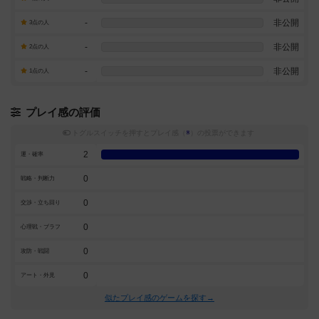
-
非公開
3点の人
-
非公開
2点の人
-
非公開
1点の人
プレイ感の評価
トグルスイッチを押すとプレイ感（
※
）の投票ができます
2
運・確率
0
戦略・判断力
0
交渉・立ち回り
0
心理戦・ブラフ
0
攻防・戦闘
0
アート・外見
似たプレイ感のゲームを探す→