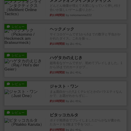
メメントオンラインタクティクス
どんどん物量が増えて大変になっていく押し付け
合いが楽しいゲーム盛り上が...
約13時間前
by nekomanma222
レビュー
ヘックメック
サイコロゲームです1から5までの数字と芋虫がか
かれたダイス。これを振っ...
約15時間前
by みいやん
レビュー
ハゲタカのえじき
超有名なゲームですが、初めてプレイしました。1
から15までのカードがプ...
約15時間前
by みいやん
レビュー
ジャスト・ワン
まぁ面白かった‼️よくテレビとかのバラエティなん
かで、お題がわからずに...
約15時間前
by みいやん
レビュー
ピタッコカルタ
ボドゲ相席会でプレイしましたひらがなが書かれ
たカードを2枚まで手をつけ...
約15時間前
by みいやん