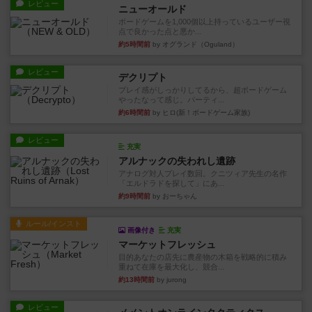
レビュー
ニューオールド
ボードゲームを1,000個以上持っているユーザー視
点で良かった点と悪か...
約5時間前
by オグランド（Oguland）
レビュー
デクリプト
プレイ感がしっかりしてるから、超ボードゲーム
やったなって感じ。パーティ...
約6時間前
by ヒロ(新！ボードゲーム家族)
レビュー
充実
アルナックの失われし遺跡
アナログ対人プレイ数回。クニツィア先生の名作
「エルドラドを探して」にあ...
約9時間前
by おーちゃん
ルール/インスト
画像付き
充実
マーケットフレッシュ
目的あなたの店先に農産物の木箱を戦略的に積み
重ねて在庫を最大化し、競合...
約13時間前
by jurong
レビュー