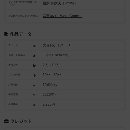
プレイヤーの干渉/影響アク
投票/多数決（Voting）
ション
言葉遊び（Word Game）
その他のメカニクスや仕組み
作品データ
大喜利ケミストリー
タイトル
O-giri Chemistry
原題・英題表記
2人～10人
参加人数
10分～60分
プレイ時間
10歳から
対象年齢
2026年～
発売時期
2,980円
参考価格
クレジット