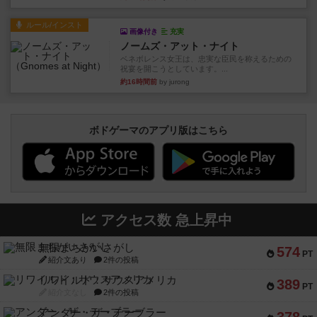
ルール/インスト
画像付き
充実
ノームズ・アット・ナイト
ベネボレンス女王は、忠実な臣民を称えるための
祝宴を開こうとしています。...
約16時間前
by jurong
ボドゲーマのアプリ版はこちら
アクセス数 急上昇中
無限まちがいさがし
574
PT
紹介文あり
2件の投稿
リワイルド：サウスアメリカ
389
PT
紹介文なし
2件の投稿
アンダー・ザ・テーブラー