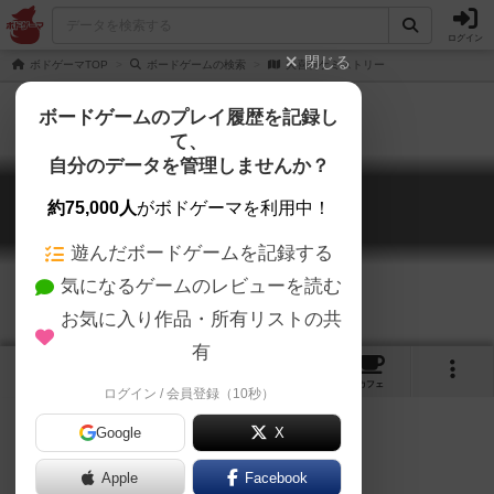
ログイン
閉じる
ボドゲーマTOP
ボードゲームの検索
大喜利ケミストリー
ボードゲームのプレイ履歴を記録し
て、
自分のデータを管理しませんか？
大喜利ケミストリー
約75,000人
がボドゲーマを利用中！
O-giri Chemistry
遊んだボードゲームを記録する
気になるゲームのレビューを読む
お気に入り作品・所有リストの共
有
1
1
3
トップ
画像
動画
レビュー
カフェ
ログイン / 会員登録（10秒）
Google
X
めくる！選ぶ！笑うだけ
Apple
Facebook