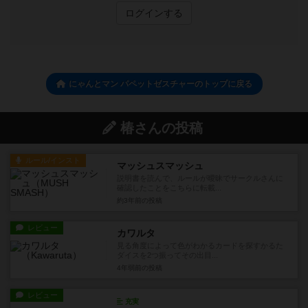
ログインする
にゃんとマン パペットゼスチャーのトップに戻る
椿さんの投稿
ルール/インスト
マッシュスマッシュ
説明書を読んで、ルールが曖昧でサークルさんに
確認したことをこちらに転載...
約3年前
の投稿
レビュー
カワルタ
見る角度によって色がわかるカードを探すかるた
ダイスを2つ振ってその出目...
4年弱前
の投稿
レビュー
充実