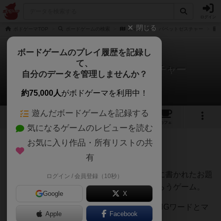
ログイン
閉じる
ボドゲーマTOP
ボードゲームの検索
にゃんとマン パペットゼスチャー
ボードゲームのプレイ履歴を記録し
て、
にゃんとマン パペットゼスチャー
自分のデータを管理しませんか？
椿さんのレビュー
約75,000人
がボドゲーマを利用中！
遊んだボードゲームを記録する
1
1
1
13
トップ
画像
動画
レビュー
カフェ
気になるゲームのレビューを読む
お気に入り作品・所有リストの共
111名
0名
0
5年以上前
有
レーティングが非公開に設定されたユーザー
『にゃんとマン』というパペットでカードに書かれたお題
ログイン / 会員登録（10秒）
をジェスチャーして、そのお題を当ててもらうゲーム。
Google
X
お題カードにはお題とヒントとポイント、NGワードとマ
Apple
Facebook
イナスポイントが記載されています。