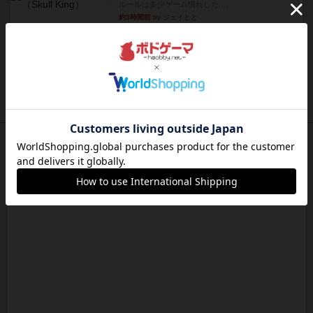
ルールは多少ゲーム慣れした...
約3時間前
by ジェイとと
レビュー
充実
プレイボーイ
1986年にVictory Gamesが出版した『Playboy』
は、...
約3時間前
by Chaco