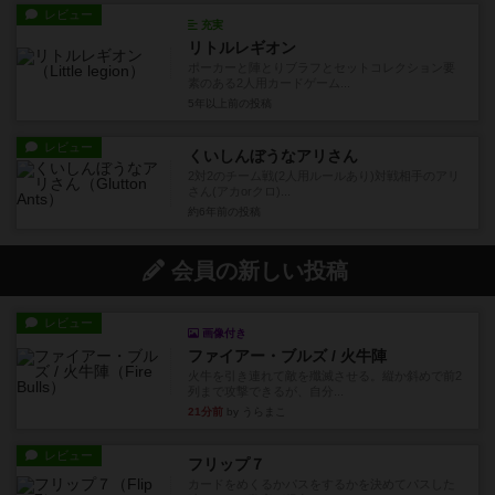
レビュー
充実
リトルレギオン
ポーカーと陣とりブラフとセットコレクション要
素のある2人用カードゲーム...
5年以上前
の投稿
レビュー
くいしんぼうなアリさん
2対2のチーム戦(2人用ルールあり)対戦相手のアリ
さん(アカorクロ)...
約6年前
の投稿
会員の新しい投稿
レビュー
画像付き
ファイアー・ブルズ / 火牛陣
火牛を引き連れて敵を殲滅させる。縦か斜めで前2
列まで攻撃できるが、自分...
21分前
by うらまこ
レビュー
フリップ７
カードをめくるかパスをするかを決めてパスした