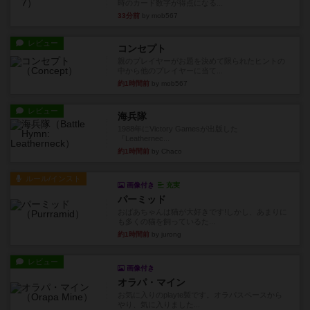
時のカード数字が得点になる...
33分前
by mob567
レビュー
コンセプト
親のプレイヤーがお題を決めて限られたヒントの
中から他のプレイヤーに当て...
約1時間前
by mob567
レビュー
海兵隊
1988年にVictory Gamesが出版した
『Leathernec...
約1時間前
by Chaco
ルール/インスト
画像付き
充実
パーミッド
おばあちゃんは猫が大好きです!しかし、あまりに
も多くの猫を飼っているた...
約1時間前
by jurong
レビュー
画像付き
オラパ・マイン
お気に入りのplayte製です。オラパスペースから
やり、気に入りました...