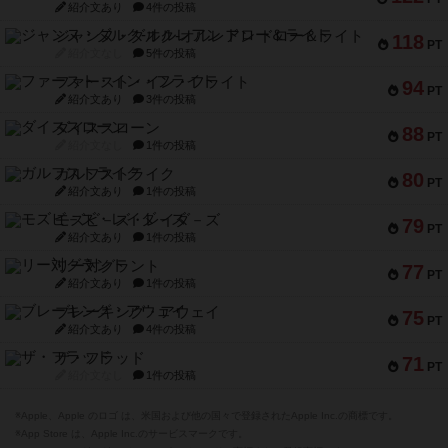
紹介文あり
4件の投稿
ジャンヌ・ダルク-オルレアン ドロー＆ライト
118
PT
紹介文なし
5件の投稿
ファースト・イン・フライト
94
PT
紹介文あり
3件の投稿
ダイススローン
88
PT
紹介文なし
1件の投稿
ガルフストライク
80
PT
紹介文あり
1件の投稿
モズビ－ズ・レイダ－ズ
79
PT
紹介文あり
1件の投稿
リー対グラント
77
PT
紹介文あり
1件の投稿
ブレーキング・アウェイ
75
PT
紹介文あり
4件の投稿
ザ・フラッド
71
PT
紹介文なし
1件の投稿
※Apple、Apple のロゴ は、米国および他の国々で登録されたApple Inc.の商標です。
※App Store は、Apple Inc.のサービスマークです。