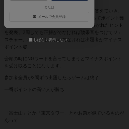
または
ジェスチャーしている人(出題者)の左隣から答えていき、
メールで会員登録
正解が出たら正解者がお題カードを受け取ってポイント獲
得！ 1周しても正解がでなければカードに書かれたヒント
を発表。2周しても正解がでなければ効果音をつけてジェ
スチャー。3周しても正解がでなければ出題者がマイナス
しばらく表示しない
ポイント😨
会頭の時にNGワードを言ってしまうとマイナスポイント
を受け取ることになります。
参加者全員が2問ずつ出題したらゲームは終了
一番ポイントの高い人が勝ち
「富士山」とか「東京タワー」とかお題が似ているものが
あって