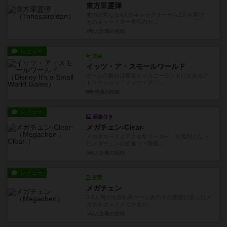
東方采霊弾
能力の異なる4人のキャラクターから2人を選び、
そのキャラクター専用のカ...
4年以上前
の投稿
レビュー
充実
イッツ・ア・スモールワールド
ゲームの舞台は東京ディスニーランドにもあるア
トラクション「イッツ・ア・...
5年弱前
の投稿
レビュー
画像付き
メガチェン-Clear-
メガネカードとアクセサリーカードが透明となっ
たメガチェンの拡張！・眼鏡...
5年以上前
の投稿
レビュー
充実
メガチェン
3-5人用の大喜利系ゲーム女の子の要望に沿ったメ
ガネをオススメできるか...
5年以上前
の投稿