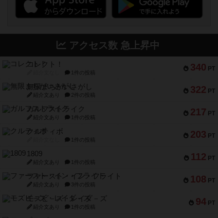
アクセス数 急上昇中
コレクト！
340
PT
紹介文なし
1件の投稿
無限まちがいさがし
322
PT
紹介文あり
2件の投稿
ガルフストライク
217
PT
紹介文あり
1件の投稿
クルティボ
203
PT
紹介文なし
1件の投稿
1809
112
PT
紹介文あり
1件の投稿
ファースト・イン・フライト
108
PT
紹介文あり
3件の投稿
モズビ－ズ・レイダ－ズ
94
PT
紹介文あり
1件の投稿