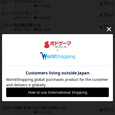
テンプテーション
79
PT
紹介文なし
2件の投稿
インドネシア
78
PT
紹介文あり
2件の投稿
宵と暁の呪文書
75
PT
紹介文あり
8件の投稿
リスボン・トラム 28
73
PT
紹介文あり
9件の投稿
アマナイト
73
PT
紹介文なし
1件の投稿
ブラヴェスト
66
PT
紹介文なし
1件の投稿
スペクタキュラー
60
PT
紹介文なし
1件の投稿
スモールワールド
59
PT
紹介文あり
13件の投稿
ギャンブラー
58
PT
紹介文なし
2件の投稿
Bitter End ブタペスト救出作戦
52
PT
紹介文なし
1件の投稿