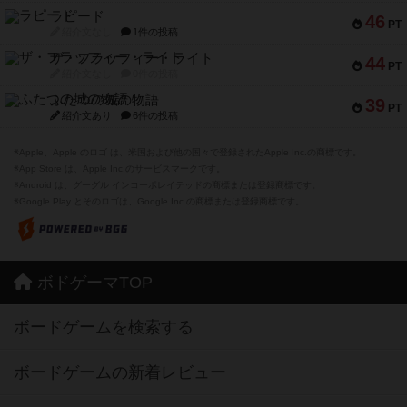
ラピード
46
PT
紹介文なし
1件の投稿
ザ・フラッフィー・ライト
44
PT
紹介文なし
0件の投稿
ふたつの城の物語
39
PT
紹介文あり
6件の投稿
※Apple、Apple のロゴ は、米国および他の国々で登録されたApple Inc.の商標です。
※App Store は、Apple Inc.のサービスマークです。
※Android は、グーグル インコーポレイテッドの商標または登録商標です。
※Google Play とそのロゴは、Google Inc.の商標または登録商標です。
ボドゲーマTOP
ボードゲームを検索する
ボードゲームの新着レビュー