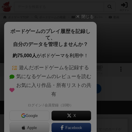
ログイン
閉じる
ボドゲーマTOP
ボードゲームの検索
ナウ・オア・ネバー
動画
ボードゲームのプレイ履歴を記録し
て、
ナウ・オア・ネバー
自分のデータを管理しませんか？
0件の動画
約75,000人
がボドゲーマを利用中！
遊んだボードゲームを記録する
1
1
トップ
画像
動画
レビュー
カフェ
気になるゲームのレビューを読む
お気に入り作品・所有リストの共
ナウ・オア・ネバーのトップに戻る
有
ログイン / 会員登録（10秒）
会員の新しい投稿
Google
X
レビュー
花火：スターマイン
Apple
Facebook
自分のカードは見えず他のプレイヤーのカードが