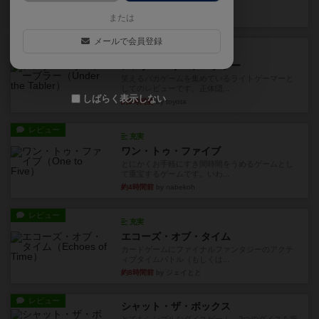
見える状態でカードを教えた...
37分前
by mob567
または
メールで会員登録
レビュー
充実
アンダー・ザ・テーブラー
笑えるバカゲームを集めているライトゲーマーと
してのレビューです。正体隠...
しばらく表示しない
約3時間前
by toyota
レビュー
充実
ワン・トゥ・ファイブ
とにかくお手軽にすき間時間をうめるゲームとし
て重宝するゲームです。いわ...
約4時間前
by nabekoh
レビュー
充実
エコーズ・オブ・タイム
カードゲームにファイナルファンタジーのアクテ
ィブタイムバトル（もしくは...
約8時間前
by ジェイとと
レビュー
シャット・ザ・ボックス