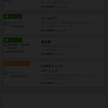
時のカード数字が得点になる...
約16時間前
by mob567
レビュー
コンセプト
親のプレイヤーがお題を決めて限られたヒントの
中から他のプレイヤーに当て...
約16時間前
by mob567
レビュー
海兵隊
1988年にVictory Gamesが出版した
『Leathernec...
約16時間前
by Chaco
ルール/インスト
画像付き
充実
パーミッド
おばあちゃんは猫が大好きです!しかし、あまりに
も多くの猫を飼っているた...
約16時間前
by jurong