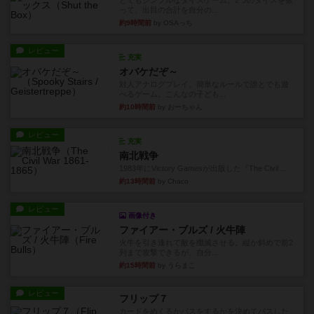
とてもシンプルなダイスゲーム。2つのダイスを振
って、出目の合計を自分の...
約9時間前
by OSAっち
レビュー
充実
オバケだぞ～
対人アナログプレイ。簡単なルールで誰とでも遊
べるゲーム。こんなの子ども...
約10時間前
by おーちゃん
レビュー
充実
南北戦争
1983年にVictory Gamesが出版した『The Civil ...
約13時間前
by Chaco
レビュー
画像付き
ファイアー・ブルズ / 火牛陣
火牛を引き連れて敵を殲滅させる。縦か斜めで前2
列まで攻撃できるが、自分...
約15時間前
by うらまこ
レビュー
フリップ７
カードをめくるかパスをするかを決めてパスした