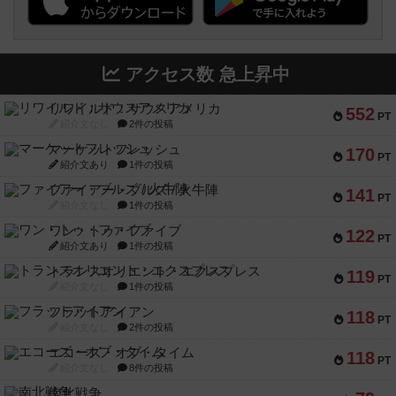
アクセス数 急上昇中
リワイルド：サウスアメリカ
552
PT
紹介文なし
2件の投稿
マーケットフレッシュ
170
PT
紹介文あり
1件の投稿
ファイアー・ブルズ / 火牛陣
141
PT
紹介文なし
1件の投稿
ワン・トゥ・ファイブ
122
PT
紹介文あり
1件の投稿
トランスオリエント・エクスプレス
119
PT
紹介文なし
1件の投稿
フラットアイアン
118
PT
紹介文なし
2件の投稿
エコーズ・オブ・タイム
118
PT
紹介文なし
8件の投稿
南北戦争