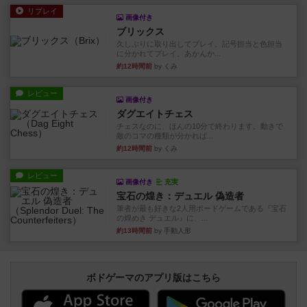
リプレイ
画像付き
ブリックス
久しぶりに取り出してプレイ。記号担当と色担当
に分かれてプレイ。あかんか...
約12時間前
by くみ
レビュー
画像付き
ダグエイトチェス
チェスなのに、ほんの10分で終わります。動きで
敵のコマの種類が分かれば...
約12時間前
by くみ
レビュー
画像付き
充実
宝石の煌き：デュエル 偽造者
筆者が最も好きな2人用ボードゲームである『宝石
の煌めき デュエル』に、...
約13時間前
by 手動人形
ボドゲーマのアプリ版はこちら