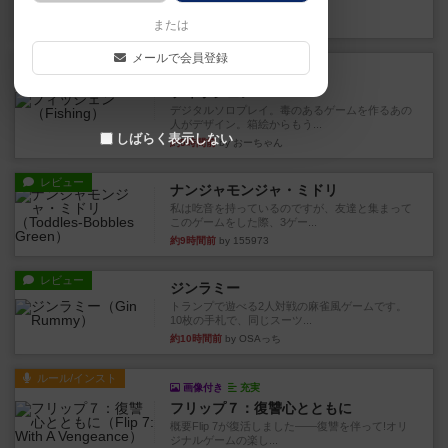
やつを決めるというより、ジ...
約4時間前
by わー
または
メールで会員登録
レビュー
充実
フィッシェン
デジタルソロプレイ。毒のあるゲームを作るあの
人がデザイン。箱絵からもう...
しばらく表示しない
約5時間前
by おーちゃん
レビュー
ナンジャモンジャ・ミドリ
私は吃音を持っているのですが、友達と集まって
このゲームをした際、3ゲー...
約9時間前
by 155973
レビュー
ジンラミー
トランプで遊べる2人対戦の麻雀風ゲームです。
10枚の手札で、同じスーツ...
約10時間前
by OSAっち
ルール/インスト
画像付き
充実
フリップ７：復讐心とともに
概要Flip 7が復活しました――復讐を伴って!オリ
ジナルゲームの楽し...