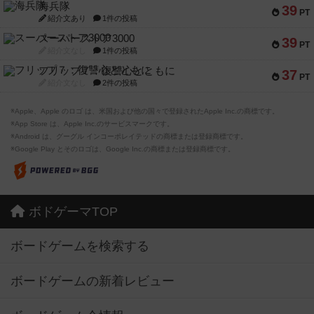
海兵隊
39
PT
紹介文あり
1件の投稿
スーパーストア3000
39
PT
紹介文なし
1件の投稿
フリップ７：復讐心とともに
37
PT
紹介文なし
2件の投稿
※Apple、Apple のロゴ は、米国および他の国々で登録されたApple Inc.の商標です。
※App Store は、Apple Inc.のサービスマークです。
※Android は、グーグル インコーポレイテッドの商標または登録商標です。
※Google Play とそのロゴは、Google Inc.の商標または登録商標です。
ボドゲーマTOP
ボードゲームを検索する
ボードゲームの新着レビュー