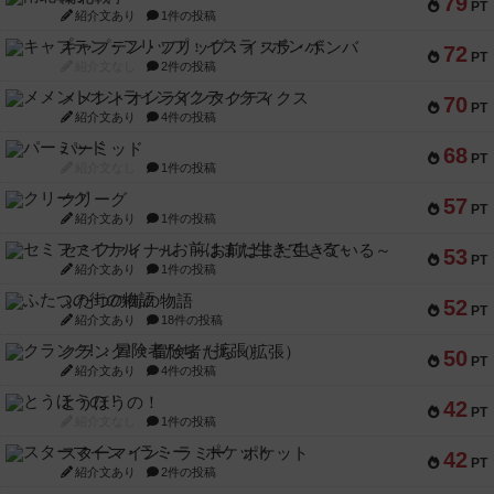
79
PT
紹介文あり
1件の投稿
キャプテン・フリップ：イスラ・ボンバ
72
PT
紹介文なし
2件の投稿
メメントオンラインタクティクス
70
PT
紹介文あり
4件の投稿
パーミッド
68
PT
紹介文なし
1件の投稿
クリーグ
57
PT
紹介文あり
1件の投稿
セミファイナル ～お前はまだ生きている～
53
PT
紹介文あり
1件の投稿
ふたつの街の物語
52
PT
紹介文あり
18件の投稿
クランク! ：冒険者たち（拡張）
50
PT
紹介文あり
4件の投稿
とうほうの！
42
PT
紹介文なし
1件の投稿
スターマイン・ラミー ポケット
42
PT
紹介文あり
2件の投稿