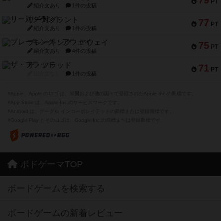
79
PT
紹介文あり
1件の投稿
リー対グラント
77
PT
紹介文あり
1件の投稿
ブレーキング・アウェイ
75
PT
紹介文あり
4件の投稿
ザ・フラッド
71
PT
紹介文なし
1件の投稿
※Apple、Apple のロゴ は、米国および他の国々で登録されたApple Inc.の商標です。
※App Store は、Apple Inc.のサービスマークです。
※Android は、グーグル インコーポレイテッドの商標または登録商標です。
※Google Play とそのロゴは、Google Inc.の商標または登録商標です。
ボドゲーマTOP
ボードゲームを検索する
ボードゲームの新着レビュー