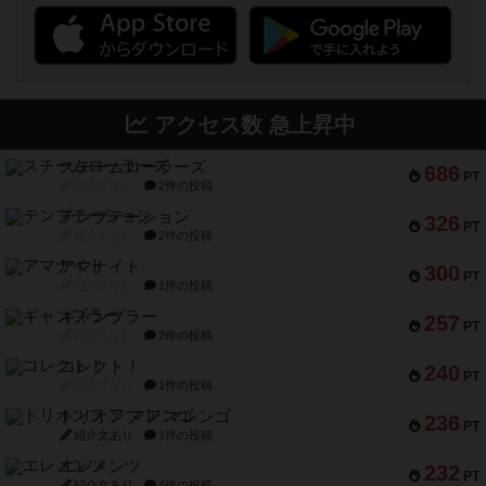
アクセス数 急上昇中
スチームローラーズ
686
PT
紹介文なし
2件の投稿
テンプテーション
326
PT
紹介文なし
2件の投稿
アマナイト
300
PT
紹介文なし
1件の投稿
ギャンブラー
257
PT
紹介文なし
2件の投稿
コレクト！
240
PT
紹介文なし
1件の投稿
トリオンフ ア マレンゴ
236
PT
紹介文あり
1件の投稿
エレメンツ
232
PT
紹介文あり
4件の投稿