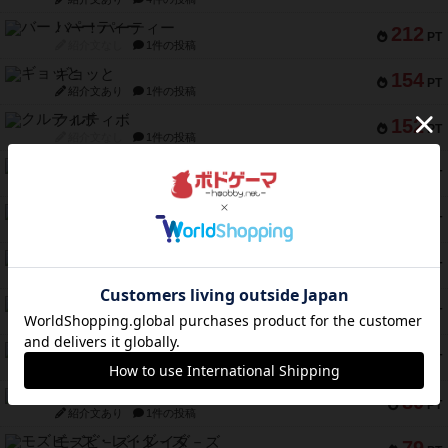
バー！パーティー
212
PT
紹介文なし
1件の投稿
ギョッと
154
PT
紹介文あり
1件の投稿
クルティボ
152
PT
紹介文なし
1件の投稿
ブラヴェスト
140
PT
紹介文なし
1件の投稿
ドブル：ポケットモンスター
122
PT
紹介文あり
4件の投稿
ジャンヌ・ダルク-オルレアン ドロー＆ライト
118
PT
紹介文なし
5件の投稿
ファースト・イン・フライト
94
PT
紹介文あり
3件の投稿
ダイススローン
88
PT
紹介文なし
1件の投稿
ガルフストライク
80
PT
紹介文あり
1件の投稿
モズビ－ズ・レイダ－ズ