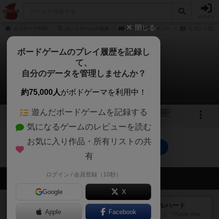
ログイン
閉じる
ボドゲーマTOP
ボードゲームの検索
ナウ・オア・ネバー
リプレイ日記
ボードゲームのプレイ履歴を記録し
て、
ナウ・オア・ネバー
自分のデータを管理しませんか？
0件のリプレイ日記
約75,000人
がボドゲーマを利用中！
遊んだボードゲームを記録する
1
1
トップ
画像
動画
レビュー
カフェ
気になるゲームのレビューを読む
お気に入り作品・所有リストの共
ナウ・オア・ネバーのトップに戻る
有
ログイン / 会員登録（10秒）
会員の新しい投稿
Google
X
レビュー
アンブッシュ！：パープルハート
Apple
Facebook
1985年にVictory Gamesが出版した『Purple Hea...