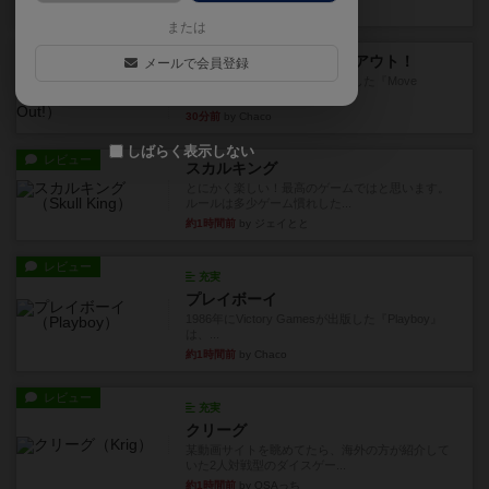
5分前
by Chaco
または
レビュー
アンブッシュ！：ムーブアウト！
メールで会員登録
1984年にVictory Gamesが出版した『Move
Out！』...
30分前
by Chaco
しばらく表示しない
レビュー
スカルキング
とにかく楽しい！最高のゲームではと思います。
ルールは多少ゲーム慣れした...
約1時間前
by ジェイとと
レビュー
充実
プレイボーイ
1986年にVictory Gamesが出版した『Playboy』
は、...
約1時間前
by Chaco
レビュー
充実
クリーグ
某動画サイトを眺めてたら、海外の方が紹介して
いた2人対戦型のダイスゲー...
約1時間前
by OSAっち