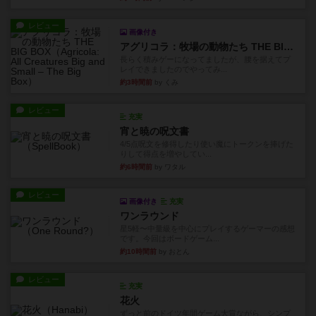
レビュー
画像付き
アグリコラ：牧場の動物たち THE BIG BOX
長らく積みゲーになってましたが、腰を据えてプ
レイできましたのでやってみ...
約3時間前
by くみ
レビュー
充実
宵と暁の呪文書
4/5点呪文を修得したり使い魔にトークンを捧げた
りして得点を増やしてい...
約6時間前
by ワタル
レビュー
画像付き
充実
ワンラウンド
星5軽〜中量級を中心にプレイするゲーマーの感想
です。今回はボードゲーム...
約10時間前
by おとん
レビュー
充実
花火
ずっと前のドイツ年間ゲーム大賞ながら、シンプ