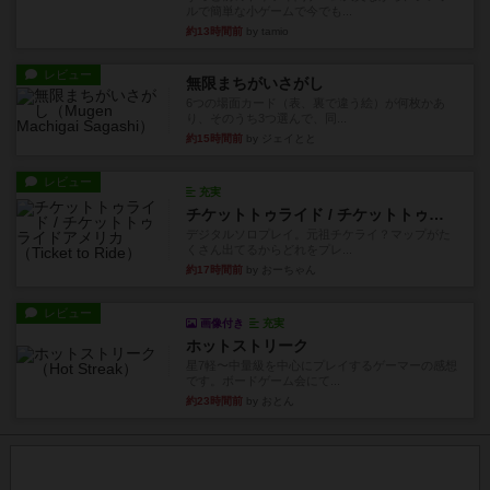
ルで簡単な小ゲームで今でも...
約13時間前
by tamio
レビュー
無限まちがいさがし
6つの場面カード（表、裏で違う絵）が何枚かあ
り、そのうち3つ選んで、同...
約15時間前
by ジェイとと
レビュー
充実
チケットトゥライド / チケットトゥライドアメリカ
デジタルソロプレイ。元祖チケライ？マップがた
くさん出てるからどれをプレ...
約17時間前
by おーちゃん
レビュー
画像付き
充実
ホットストリーク
星7軽〜中量級を中心にプレイするゲーマーの感想
です。ボードゲーム会にて...
約23時間前
by おとん