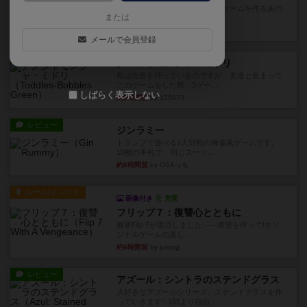
デジタルソロプレイ。毒のあるゲームを作るあの
または
人がデザイン。箱絵からもう...
約1時間前
by おーちゃん
メールで会員登録
レビュー
ナンジャモンジャ・ミドリ
私は吃音を持っているのですが、友達と集まって
このゲームをした際、3ゲー...
しばらく表示しない
約5時間前
by 155973
レビュー
ジンラミー
トランプで遊べる2人対戦の麻雀風ゲームです。
10枚の手札で、同じスーツ...
約6時間前
by OSAっち
ルール/インスト
画像付き
充実
フリップ７：復讐心とともに
概要Flip 7が復活しました――復讐を伴って!オリ
ジナルゲームの楽し...
約6時間前
by jurong
レビュー
アズール：シントラのステンドグラス
大好きなアズールシリーズ。ステンドグラスを作
っていきます✨1部より自由...