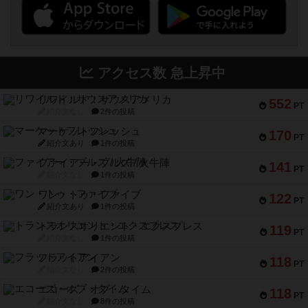
アクセス数 急上昇中
リワイルド：サウスアメリカ
552
PT
紹介文なし
2件の投稿
マーケットフレッシュ
170
PT
紹介文あり
1件の投稿
ファイアー・ブルズ / 火牛陣
141
PT
紹介文なし
1件の投稿
ワン・トゥ・ファイブ
122
PT
紹介文あり
1件の投稿
トランスオリエント・エクスプレス
119
PT
紹介文なし
1件の投稿
フラットアイアン
118
PT
紹介文なし
2件の投稿
エコーズ・オブ・タイム
118
PT
紹介文なし
8件の投稿