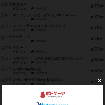
南北戦争
79
PT
紹介文あり
1件の投稿
キャプテン・フリップ：イスラ・ボンバ
72
PT
紹介文なし
2件の投稿
メメントオンラインタクティクス
70
PT
紹介文あり
4件の投稿
パーミッド
68
PT
紹介文なし
1件の投稿
クリーグ
57
PT
紹介文あり
1件の投稿
セミファイナル ～お前はまだ生きている～
53
PT
紹介文あり
1件の投稿
ふたつの街の物語
52
PT
紹介文あり
18件の投稿
クランク! ：冒険者たち（拡張）
50
PT
紹介文あり
4件の投稿
とうほうの！
42
PT
紹介文なし
1件の投稿
スターマイン・ラミー ポケット
42
PT