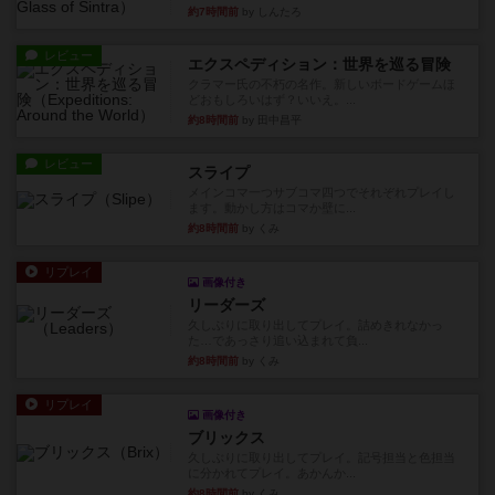
約7時間前
by しんたろ
レビュー
エクスペディション：世界を巡る冒険
クラマー氏の不朽の名作。新しいボードゲームほ
どおもしろいはず？いいえ。...
約8時間前
by 田中昌平
レビュー
スライプ
メインコマ一つサブコマ四つでそれぞれプレイし
ます。動かし方はコマか壁に...
約8時間前
by くみ
リプレイ
画像付き
リーダーズ
久しぶりに取り出してプレイ。詰めきれなかっ
た…であっさり追い込まれて負...
約8時間前
by くみ
リプレイ
画像付き
ブリックス
久しぶりに取り出してプレイ。記号担当と色担当
に分かれてプレイ。あかんか...
約8時間前
by くみ