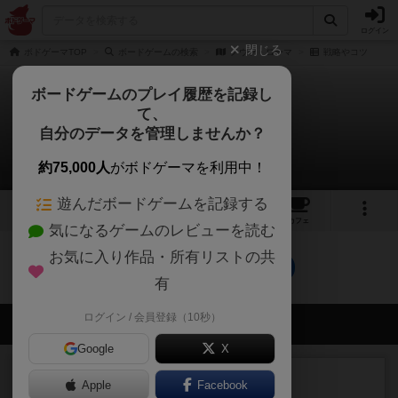
ログイン
閉じる
ボドゲーマTOP
ボードゲームの検索
ノウァ・ローマ
戦略やコツ
ボードゲームのプレイ履歴を記録し
て、
ノウァ・ローマ
自分のデータを管理しませんか？
0件の戦略やコツ
約75,000人
がボドゲーマを利用中！
遊んだボードゲームを記録する
4
2
7
トップ
画像
動画
レビュー
カフェ
気になるゲームのレビューを読む
お気に入り作品・所有リストの共
ノウァ・ローマのトップに戻る
有
ログイン / 会員登録（10秒）
会員の新しい投稿
Google
X
レビュー
充実
Apple
Facebook
フィッシェン