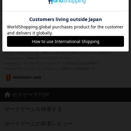
紹介文あり
2件の投稿
海兵隊
39
PT
紹介文あり
1件の投稿
スーパーストア3000
39
PT
紹介文なし
1件の投稿
フリップ７：復讐心とともに
37
PT
紹介文なし
2件の投稿
※Apple、Apple のロゴ は、米国および他の国々で登録されたApple Inc.の商標です。
※App Store は、Apple Inc.のサービスマークです。
※Android は、グーグル インコーポレイテッドの商標または登録商標です。
※Google Play とそのロゴは、Google Inc.の商標または登録商標です。
ボドゲーマTOP
ボードゲームを検索する
ボードゲームの新着レビュー