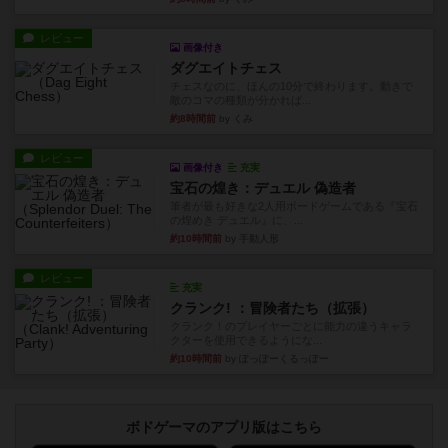
レビュー
画像付き
ダグエイトチェス
チェスなのに、ほんの10分で終わります。動きで
敵のコマの種類が分かれば...
約8時間前
by くみ
レビュー
画像付き
充実
宝石の煌き：デュエル 偽造者
筆者が最も好きな2人用ボードゲームである『宝石
の煌めき デュエル』に、...
約10時間前
by 手動人形
レビュー
充実
クランク! ：冒険者たち（拡張）
クランク！のプレイヤーごとに能力の違うキャラ
クターを使用できるようにな...
約10時間前
by ぽっぽーくるっぽー
ボドゲーマのアプリ版はこちら