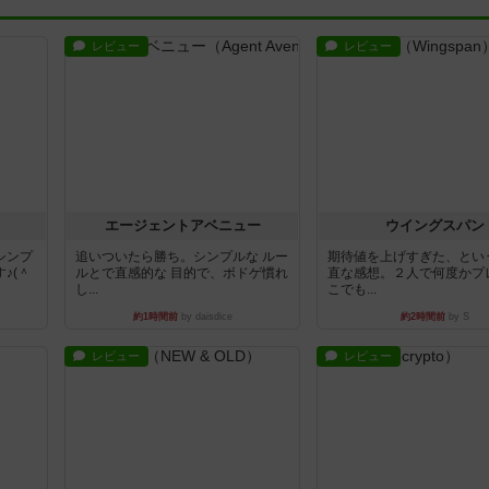
レビュー
レビュー
エージェントアベニュー
ウイングスパン
シンプ
追いついたら勝ち。シンプルな ルー
期待値を上げすぎた、とい
♪(＾
ルとで直感的な 目的で、ボドゲ慣れ
直な感想。２人で何度かプ
し...
こでも...
約1時間前
by daisdice
約2時間前
by S
レビュー
レビュー