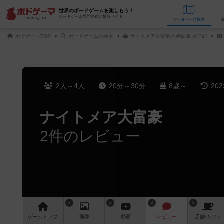
世界のボードゲームを楽しもう！
ボードゲーム専門の総合情報サイト
データベース
検
ボドゲーマTOP
ボードゲームの検索
ナイトメア大富豪の通販/商品詳細
2人～4人
20分～30分
8歳～
20
ナイトメア大富豪
2件のレビュー
3
2
2
8
ゲーム
トップ
画像
動画
レビュー
店舗/
カフェ