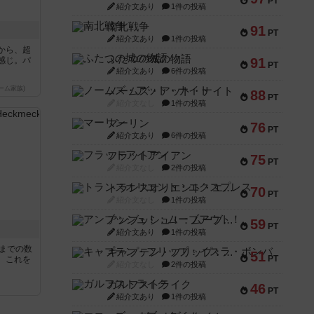
PT
紹介文あり
1件の投稿
南北戦争
91
PT
紹介文あり
1件の投稿
から、超
ふたつの城の物語
感じ。パ
91
PT
紹介文あり
6件の投稿
ーム家族)
ノームズ・アット・ナイト
88
PT
紹介文なし
1件の投稿
マーリン
76
PT
紹介文あり
6件の投稿
フラットアイアン
75
PT
紹介文なし
2件の投稿
トランスオリエント・エクスプレス
70
PT
紹介文なし
1件の投稿
アンブッシュ！：ムーブアウト！
59
PT
紹介文あり
1件の投稿
5までの数
キャプテン・フリップ：イスラ・ボンバ
51
PT
。これを
紹介文なし
2件の投稿
ガルフストライク
46
PT
紹介文あり
1件の投稿