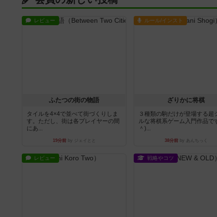
レビュー
ルール/インスト
ふたつの街の物語
ざりかに将棋
タイルを4×4で並べて街づくりしま
３種類の駒だけが登場する超
す。ただし、街は各プレイヤーの間
ルな将棋系ゲーム入門作品です
にあ...
＾)...
19分前
by ジェイとと
38分前
by あんちっく
レビュー
戦略やコツ