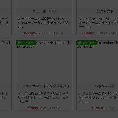
ニューオールド
デクリプト
カード
ボードゲームを1,000個以上持って
プレイ感がしっかりしてる
」 状
いるユーザー視点で良かった点と悪
ボードゲームやったなって
か...
ーティ...
d）
約7時間前
by オグランド（Oguland）
約8時間前
by ヒロ(新！ボードゲ
レビュー
レビュー
ュ
メメントオンラインタクティクス
ヘックメック
木箱を
どんどん物量が増えて大変になって
サイコロゲームです1から
大化
いく押し付け合いが楽しいゲーム盛
字と芋虫がかかれたダイス
り上が...
振っ...
約15時間前
by nekomanma222
約17時間前
by みいやん