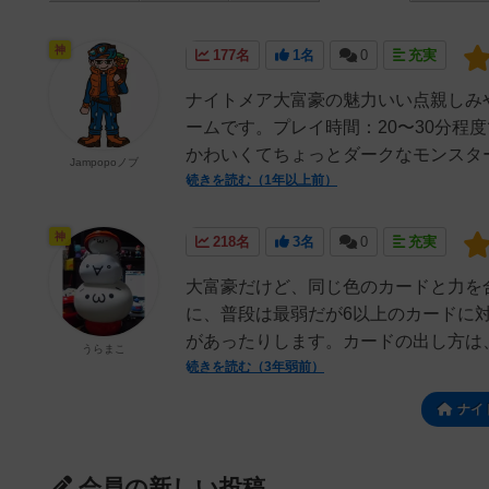
神
177名
1名
0
充実
ナイトメア大富豪の魅力いい点親しみ
ームです。プレイ時間：20〜30分程
かわいくてちょっとダークなモンスター
Jampopoノブ
続きを読む（1年以上前）
神
218名
3名
0
充実
大富豪だけど、同じ色のカードと力を
に、普段は最弱だが6以上のカードに
があったりします。カードの出し方は、
うらまこ
続きを読む（3年弱前）
ナイ
会員の新しい投稿