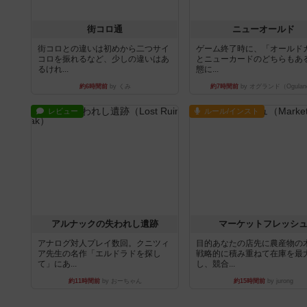
街コロ通
ニューオールド
街コロとの違いは初めから二つサイ
ゲーム終了時に、「オールド
コロを振れるなど、少しの違いはあ
とニューカードのどちらもある
るけれ...
態に...
約6時間前
by くみ
約7時間前
by オグランド（Ogulan
レビュー
ルール/インスト
アルナックの失われし遺跡
マーケットフレッシ
アナログ対人プレイ数回。クニツィ
目的あなたの店先に農産物の
ア先生の名作「エルドラドを探し
戦略的に積み重ねて在庫を最
て」にあ...
し、競合...
約11時間前
by おーちゃん
約15時間前
by jurong