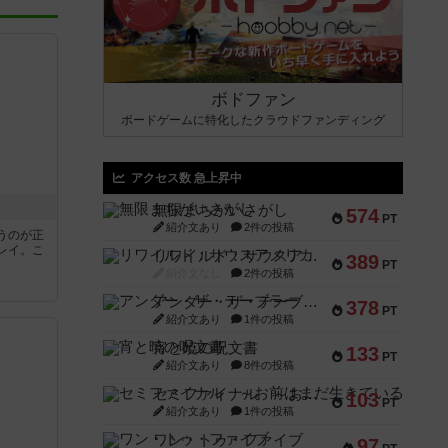
ボドファン
ボードゲームに特化したクラウドファンディング
アクセス数 急上昇中
無限まちがいさがし
574
PT
紹介文あり
2件の投稿
うのが正
レイ。こ
リワイルド：サウスアメリカ
389
PT
紹介文なし
2件の投稿
アンダー・ザ・テーブラー
378
PT
紹介文あり
1件の投稿
宵と暁の呪文書
133
PT
紹介文あり
8件の投稿
セミファイナル ～お前はまだ生きている～
103
PT
紹介文あり
1件の投稿
ワン・トゥ・ファイブ
97