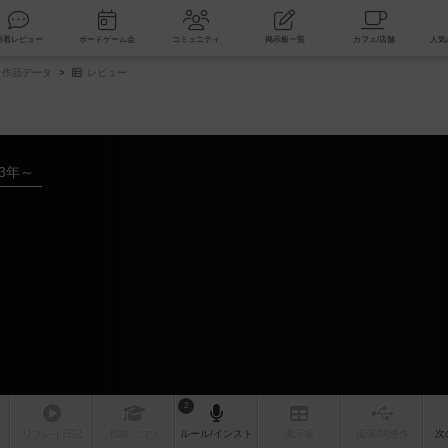
索
新着レビュー
ボードゲーム会
コミュニティ
掲示板一覧
作品データ
レビュー
23年～
2
リプレイ
日記
戦略
・コツ
ルール
/インスト
掲示板
拡張/関連
作
次