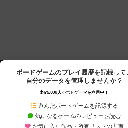
ボードゲームのプレイ履歴を記録して
自分のデータを管理しませんか？
約75,000人
がボドゲーマを利用中！
ボドゲーマTOP
ボードゲーム通販
遊んだボードゲームを記録する
気になるゲームのレビューを読む
ボードゲームを検索する
新作・再入荷情報
お気に入り作品・所有リストの共有
ボードゲームの新着レビュー
定番ボードゲームの通販