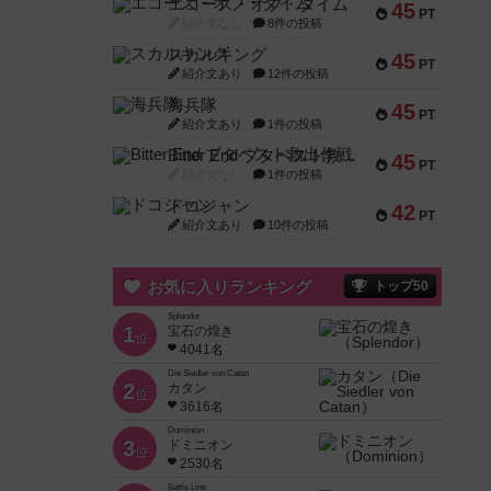
エコーズ・オブ・タイム
45
PT
紹介文なし
8件の投稿
スカルキング
45
PT
紹介文あり
12件の投稿
海兵隊
45
PT
紹介文あり
1件の投稿
Bitter End ブタペスト救出作戦
45
PT
紹介文なし
1件の投稿
ドコジャン
42
PT
紹介文あり
10件の投稿
お気に入りランキング
トップ50
Splendor
1
宝石の煌き
位
4041名
Die Siedler von Catan
2
カタン
位
3616名
Dominion
3
ドミニオン
位
2530名
Battle Line