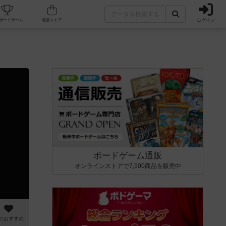
ログイン
カフェ/店舗
人気ボードゲーム
通販ストア
ボードゲーム通販
オンラインストアで7,500商品を販売中
のおすすめ