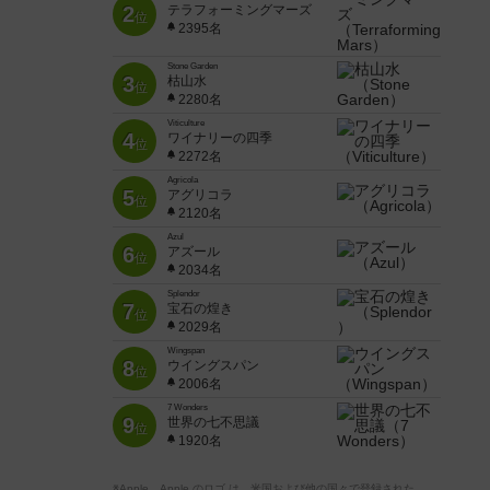
2
テラフォーミングマーズ
位
2395名
Stone Garden
3
枯山水
位
2280名
Viticulture
4
ワイナリーの四季
位
2272名
Agricola
5
アグリコラ
位
2120名
Azul
6
アズール
位
2034名
Splendor
7
宝石の煌き
位
2029名
Wingspan
8
ウイングスパン
位
2006名
7 Wonders
9
世界の七不思議
位
1920名
※Apple、Apple のロゴ は、米国および他の国々で登録された