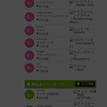
4
バトルライン
位
2378名
Terraforming Mars
5
テラフォーミングマーズ
位
2371名
6 nimmt!
6
ニムト
位
2202名
Carcassonne
7
カルカソンヌ
位
2191名
Wingspan
8
ウイングスパン
位
2150名
Azul
9
アズール
位
1903名
興味ありランキング
トップ50
SCYTHE
1
サイズ -大鎌戦役-
位
2415名
Terraforming Mars