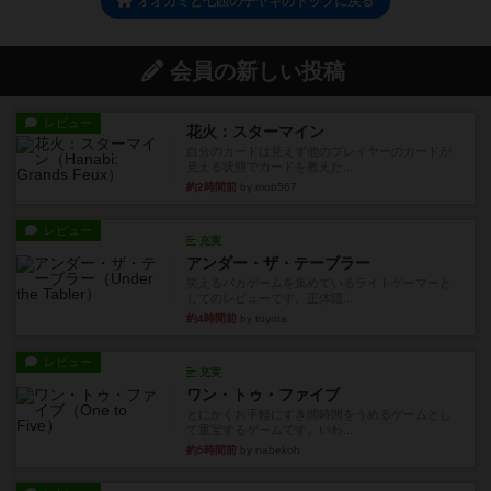
オオカミと七匹の子ヤギのトップに戻る
会員の新しい投稿
レビュー
花火：スターマイン
自分のカードは見えず他のプレイヤーのカードが
見える状態でカードを教えた...
約2時間前
by mob567
レビュー
充実
アンダー・ザ・テーブラー
笑えるバカゲームを集めているライトゲーマーと
してのレビューです。正体隠...
約4時間前
by toyota
レビュー
充実
ワン・トゥ・ファイブ
とにかくお手軽にすき間時間をうめるゲームとし
て重宝するゲームです。いわ...
約5時間前
by nabekoh