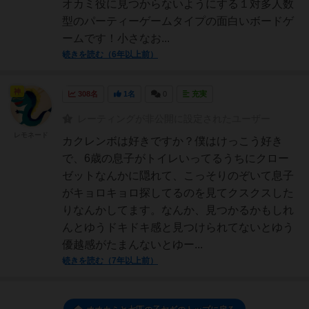
オカミ役に見つからないようにする１対多人数
型のパーティーゲームタイプの面白いボードゲ
ームです！小さなお...
続きを読む（6年以上前）
神
308名
1名
0
充実
レーティングが非公開に設定されたユーザー
レモネード
カクレンボは好きですか？僕はけっこう好き
で、6歳の息子がトイレいってるうちにクロー
ゼットなんかに隠れて、こっそりのぞいて息子
がキョロキョロ探してるのを見てクスクスした
りなんかしてます。なんか、見つかるかもしれ
んとゆうドキドキ感と見つけられてないとゆう
優越感がたまんないとゆー...
続きを読む（7年以上前）