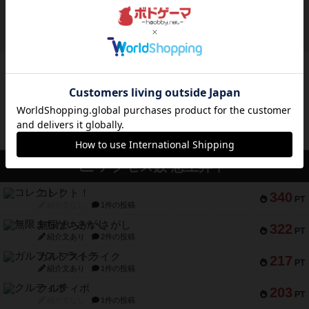
ボドゲーマのアプリ版はこちら
アクセス数 急上昇中
コレクト！
340
PT
紹介文なし
1件の投稿
無限まちがいさがし
322
PT
紹介文あり
2件の投稿
ガルフストライク
217
PT
紹介文あり
1件の投稿
クルティボ
203
PT
紹介文なし
1件の投稿