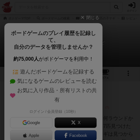
ログイン
閉じる
ボドゲーマTOP
ボードゲームの検索
オオカミと七匹の子ヤギ
レビュー
ボードゲームのプレイ履歴を記録し
て、
オオカミと七匹の子ヤギ
自分のデータを管理しませんか？
5件のレビュー
約75,000人
がボドゲーマを利用中！
遊んだボードゲームを記録する
6
5
3
トップ
画像
動画
レビュー
カフェ
気になるゲームのレビューを読む
お気に入り作品・所有リストの共
神
118名
1名
0
有
ログイン / 会員登録（10秒）
うらまこ
オオカミ役と仔ヤギ役に分かれて何ラウンドか
Google
X
して、オオカミは隠れた仔ヤギを7匹見つけた
らお腹いっぱいになり勝ち。仔ヤギは見つから
Apple
Facebook