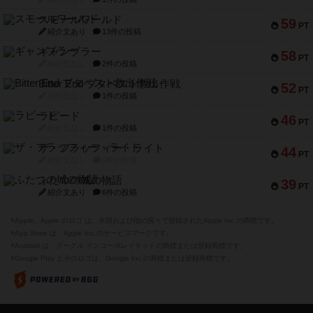
スモールワールド
59
PT
紹介文あり
13件の投稿
ギャンブラー
58
PT
紹介文なし
2件の投稿
Bitter End ブタペスト救出作戦
52
PT
紹介文なし
1件の投稿
ラピード
46
PT
紹介文なし
1件の投稿
ザ・フラッフィー・ライト
44
PT
紹介文なし
0件の投稿
ふたつの城の物語
39
PT
紹介文あり
6件の投稿
※Apple、Apple のロゴ は、米国および他の国々で登録されたApple Inc.の商標です。
※App Store は、Apple Inc.のサービスマークです。
※Android は、グーグル インコーポレイテッドの商標または登録商標です。
※Google Play とそのロゴは、Google Inc.の商標または登録商標です。