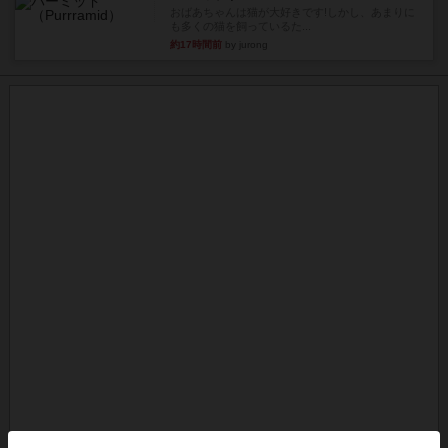
おばあちゃんは猫が大好きです!しかし、あまりに
も多くの猫を飼っているた...
約17時間前
by jurong