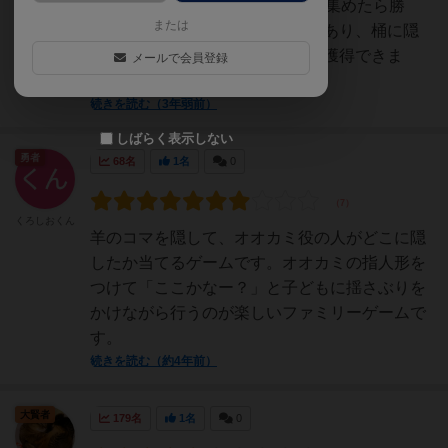
ない度に石を1〜2個獲得でき7個集めたら勝
または
ち。仔ヤギは7ヶ所隠れる場所があり、桶に隠
れて見つからなければ2個の石を獲得できま
メールで会員登録
す。仔ヤギが隠れたらオオ...
続きを読む（3年弱前）
しばらく表示しない
勇者
68名
1名
0
くろしおくん
羊のコマを隠して、オオカミ役の人がどこに隠
したか当てるゲームです。オオカミの指人形を
つけて「ここかなー？」と子どもに揺さぶりを
かけながら行うのが楽しいファミリーゲームで
す。
続きを読む（約4年前）
大賢者
179名
1名
0