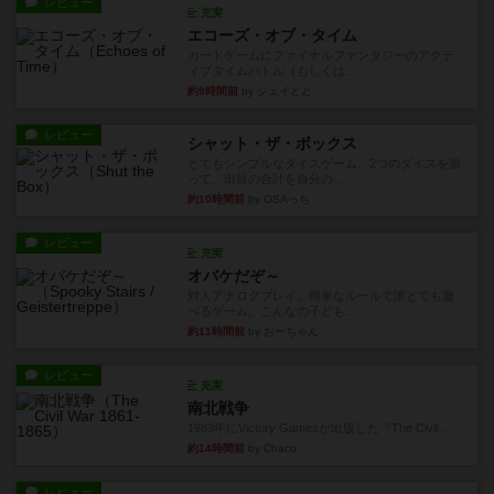
レビュー
充実
エコーズ・オブ・タイム
カードゲームにファイナルファンタジーのアクテ
ィブタイムバトル（もしくは...
約9時間前
by ジェイとと
レビュー
シャット・ザ・ボックス
とてもシンプルなダイスゲーム。2つのダイスを振
って、出目の合計を自分の...
約10時間前
by OSAっち
レビュー
充実
オバケだぞ～
対人アナログプレイ。簡単なルールで誰とでも遊
べるゲーム。こんなの子ども...
約11時間前
by おーちゃん
レビュー
充実
南北戦争
1983年にVictory Gamesが出版した『The Civil ...
約14時間前
by Chaco
レビュー