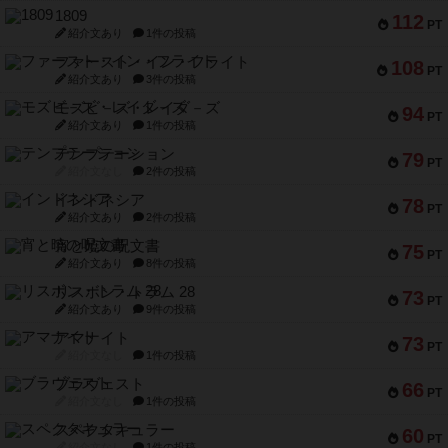
1809
112
PT
紹介文あり
1件の投稿
ファースト・イン・フライト
108
PT
紹介文あり
3件の投稿
モズビ－ズ・レイダ－ズ
94
PT
紹介文あり
1件の投稿
テンプテーション
79
PT
紹介文なし
2件の投稿
インドネシア
78
PT
紹介文あり
2件の投稿
宵と暁の呪文書
75
PT
紹介文あり
8件の投稿
リスボン・トラム 28
73
PT
紹介文あり
9件の投稿
アマナイト
73
PT
紹介文なし
1件の投稿
ブラヴェスト
66
PT
紹介文なし
1件の投稿
スペクタキュラー
60
PT
紹介文なし
1件の投稿