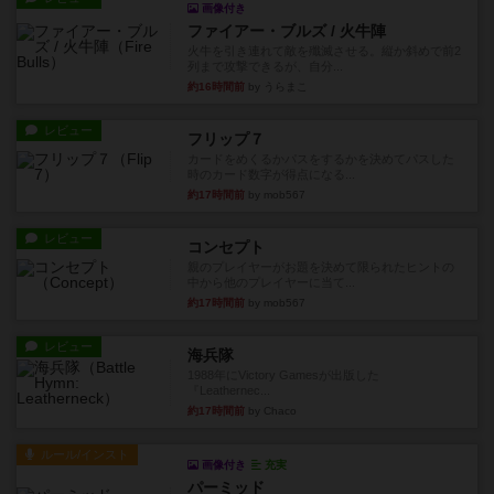
画像付き
ファイアー・ブルズ / 火牛陣
火牛を引き連れて敵を殲滅させる。縦か斜めで前2
列まで攻撃できるが、自分...
約16時間前
by うらまこ
レビュー
フリップ７
カードをめくるかパスをするかを決めてパスした
時のカード数字が得点になる...
約17時間前
by mob567
レビュー
コンセプト
親のプレイヤーがお題を決めて限られたヒントの
中から他のプレイヤーに当て...
約17時間前
by mob567
レビュー
海兵隊
1988年にVictory Gamesが出版した
『Leathernec...
約17時間前
by Chaco
ルール/インスト
画像付き
充実
パーミッド