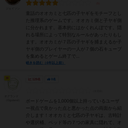
ジェイソン
童話のオオカミと七匹の子ヤギをモチーフとし
た推理系のゲームです。オオカミ側と子ヤギ側
に分かれます。基本的にはかくれんぼです。隠
れる場所によって特別なルールがあったりもし
ます。オオカミが７匹の子ヤギを捕まえるか子
ヤギ側のプレイヤーの一人が７個の石キューブ
を集めるとゲーム終了で...
続きを読む（4年以上前）
神
129名
0名
オグランド
（Oguland）
ボードゲームを1,000個以上持っているユーザ
ー視点で良かった点と悪かった点の両面から紹
介します！オオカミと七匹の子ヤギは、古時計
や選択桶、ベッド等の７つの家具に隠れて、オ