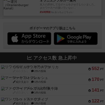
オラニエンブルガー運河
友人の所持してるゲームをさせてもらいました。
まだワーカーの置いていない...
約6時間前
by おっちょこちょい
ボドゲーマのアプリ版はこちら
アクセス数 急上昇中
リワイルド：サウスアメリカ
552
PT
紹介文なし
2件の投稿
マーケットフレッシュ
170
PT
紹介文あり
1件の投稿
ファイアー・ブルズ / 火牛陣
141
PT
紹介文なし
1件の投稿
ワン・トゥ・ファイブ
122
PT
紹介文あり
1件の投稿