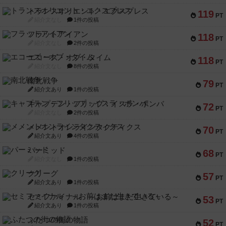
トランスオリエント・エクスプレス
119
PT
紹介文なし
1件の投稿
フラットアイアン
118
PT
紹介文なし
2件の投稿
エコーズ・オブ・タイム
118
PT
紹介文なし
8件の投稿
南北戦争
79
PT
紹介文あり
1件の投稿
キャプテン・フリップ：イスラ・ボンバ
72
PT
紹介文なし
2件の投稿
メメントオンラインタクティクス
70
PT
紹介文あり
4件の投稿
パーミッド
68
PT
紹介文なし
1件の投稿
クリーグ
57
PT
紹介文あり
1件の投稿
セミファイナル ～お前はまだ生きている～
53
PT
紹介文あり
1件の投稿
ふたつの街の物語
52
PT