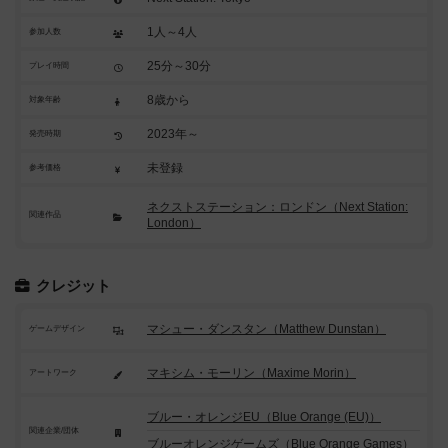
1人～4人
参加人数
25分～30分
プレイ時間
8歳から
対象年齢
2023年～
発売時期
未登録
参考価格
ネクストステーション：ロンドン（Next Station:
関連作品
London）
クレジット
マシュー・ダンスタン（Matthew Dunstan）
ゲームデザイン
マキシム・モーリン（Maxime Morin）
アートワーク
ブルー・オレンジEU（Blue Orange (EU)）
関連企業/団体
ブルーオレンジゲームズ（Blue Orange Games）