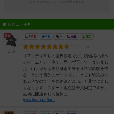
ログインするとフォームが表示されます
レビュー 4件
勇者
191名
0名
0
画像
充実
切り餅
リアリティ寄りの世界設定でお手頃価格の紙ペ
ンゲームという事で、思わず買ってしまいまし
た。山手線から乗り継ぎ出来る４路線の駅を作
る、という目的のゲームです。とても馴染みの
ある色なので、あの路線だよね、と非常に楽し
くなります。スタート地点は全員固定ですが、
最初に開通させる路線に...
続きを読む（3ヶ月前）
大賢者