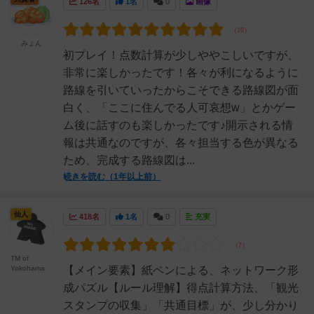
126名
1名
0
画像
みょん
初プレイ！点数計算が少しややこしいですが、
非常に楽しかったです！各々が利になるように
路線を引いていったからこそできる路線図が面
白く、「ここに住んでる人可哀想w」とかゲー
ム後に話すのも楽しかったです♪開示される情
報は共通なのですが、各々担当する色が異なる
ため、完成する路線図は...
続きを読む（1年以上前）
仙人
418名
1名
0
充実
TM of
Yokohama
【メイン要素】紙ペンによる、ネットワーク形
成パズル【ルール理解】得点計算方法、「観光
スタンプの収集」「共通目標」が、少し分かり