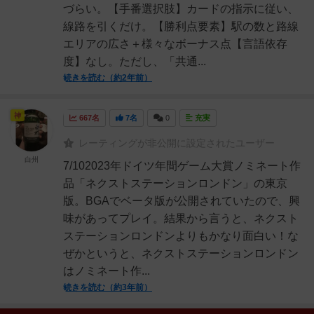
づらい。【手番選択肢】カードの指示に従い、
線路を引くだけ。【勝利点要素】駅の数と路線
エリアの広さ＋様々なボーナス点【言語依存
度】なし。ただし、「共通...
続きを読む（約2年前）
神
667名
7名
0
充実
レーティングが非公開に設定されたユーザー
白州
7/102023年ドイツ年間ゲーム大賞ノミネート作
品「ネクストステーションロンドン」の東京
版。BGAでベータ版が公開されていたので、興
味があってプレイ。結果から言うと、ネクスト
ステーションロンドンよりもかなり面白い！な
ぜかというと、ネクストステーションロンドン
はノミネート作...
続きを読む（約3年前）