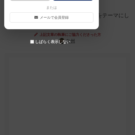
または
ネクストステーションロンドンの日本をテーマにし
メールで会員登録
たバージョン。
上記文章の執筆にご協力くださった方
白州
しばらく表示しない