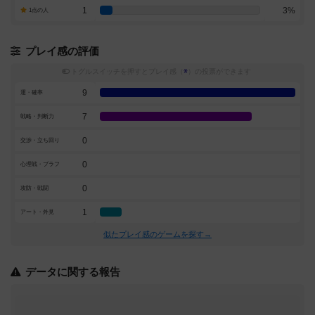
1
3%
1点の人
プレイ感の評価
トグルスイッチを押すとプレイ感（
※
）の投票ができます
9
運・確率
7
戦略・判断力
0
交渉・立ち回り
0
心理戦・ブラフ
0
攻防・戦闘
1
アート・外見
似たプレイ感のゲームを探す→
データに関する報告