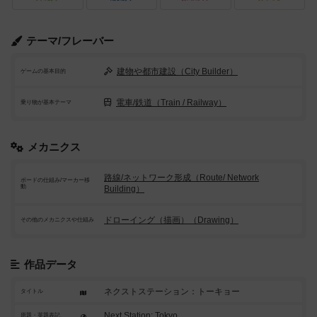
テーマ/フレーバー
建物や都市建設（City Builder）
ゲームの基本目的
電車/鉄道（Train / Railway）
乗り物が基本テーマ
メカニクス
路線/ネットワーク形成（Route/ Network
ボードの仕組み/マーカー移
動
Building）
ドローイング（描画）（Drawing）
その他のメカニクスや仕組み
作品データ
ネクストステーション：トーキョー
タイトル
Next Station: Tokyo
原題・英題表記