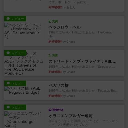
です。ボードゲーム会にて...
約2時間前
by おとん
レビュー
充実
ヘッジロウ・ヘル
1987年にAvalon Hill社が出版した『Hedgerow
He...
約4時間前
by Chaco
レビュー
充実
ストリート・オブ・ファイア：ASLデラックスモジュール1
1985年にAvalon Hill社が出版した『Streets of ...
約5時間前
by Chaco
レビュー
ペガサス橋
1997年にAvalon Hill社が出版した『Pegasus Bri...
約5時間前
by Chaco
レビュー
画像付き
オラニエンブルガー運河
存在をうっすらと認識していたけど、セールやっ
てて、2人専用でワカプレと...