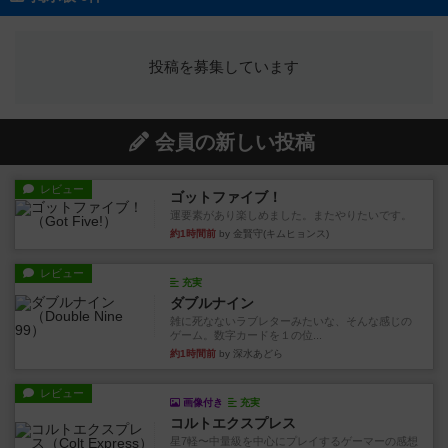
投稿を募集しています
会員の新しい投稿
レビュー
ゴットファイブ！
運要素があり楽しめました。またやりたいです。
約1時間前
by 金賢守(キムヒョンス)
レビュー
充実
ダブルナイン
雑に死なないラブレターみたいな、そんな感じの
ゲーム。数字カードを１の位...
約1時間前
by 深水あどら
レビュー
画像付き
充実
コルトエクスプレス
星7軽〜中量級を中心にプレイするゲーマーの感想