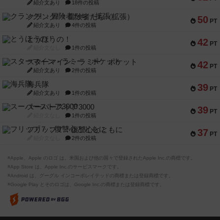
紹介文あり
18件の投稿
クランク! ：冒険者たち（拡張）
50
PT
紹介文あり
4件の投稿
とうほうの！
42
PT
紹介文なし
1件の投稿
スターマイン・ラミー ポケット
42
PT
紹介文あり
2件の投稿
海兵隊
39
PT
紹介文あり
1件の投稿
スーパーストア3000
39
PT
紹介文なし
1件の投稿
フリップ７：復讐心とともに
37
PT
紹介文なし
2件の投稿
※Apple、Apple のロゴ は、米国および他の国々で登録されたApple Inc.の商標です。
※App Store は、Apple Inc.のサービスマークです。
※Android は、グーグル インコーポレイテッドの商標または登録商標です。
※Google Play とそのロゴは、Google Inc.の商標または登録商標です。