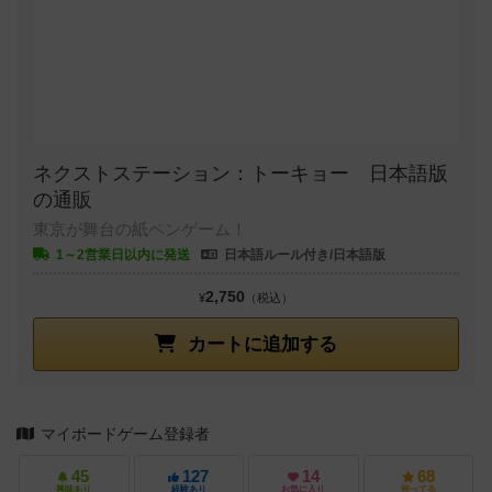
ネクストステーション：トーキョー 日本語版
の通販
東京が舞台の紙ペンゲーム！
1～2営業日以内に発送
日本語ルール付き/日本語版
2,750
¥
（税込）
カートに追加する
マイボードゲーム登録者
45
127
14
68
興味あり
経験あり
お気に入り
持ってる