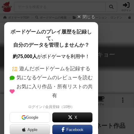
ログイン
閉じる
ボドゲーマTOP
ボードゲームの検索
ネクストステーション：ロンドン
ボードゲームのプレイ履歴を記録し
て、
自分のデータを管理しませんか？
ネクストステーション：トーキョー
約75,000人
がボドゲーマを利用中！
Next Station: Tokyo
遊んだボードゲームを記録する
気になるゲームのレビューを読む
お気に入り作品・所有リストの共
有
1
4
21
トップ
画像
動画
レビュー
カフェ
ログイン / 会員登録（10秒）
Google
X
2023年ドイツ年間ゲーム大賞ノミネート作品
Apple
Facebook
の独立拡張！