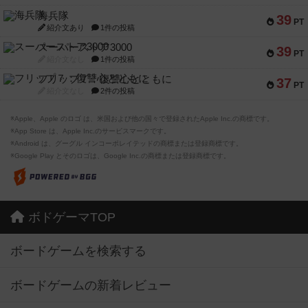
海兵隊
39
PT
紹介文あり
1件の投稿
スーパーストア3000
39
PT
紹介文なし
1件の投稿
フリップ７：復讐心とともに
37
PT
紹介文なし
2件の投稿
※Apple、Apple のロゴ は、米国および他の国々で登録されたApple Inc.の商標です。
※App Store は、Apple Inc.のサービスマークです。
※Android は、グーグル インコーポレイテッドの商標または登録商標です。
※Google Play とそのロゴは、Google Inc.の商標または登録商標です。
ボドゲーマTOP
ボードゲームを検索する
ボードゲームの新着レビュー