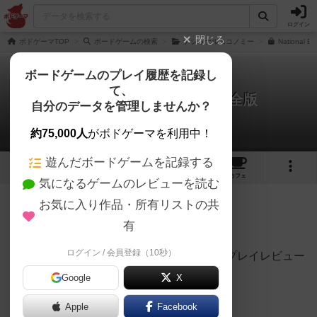
ログイン
閉じる
ボドゲーマTOP
ボードゲームの検索
ナショナルエコノミー
National E
ボードゲームのプレイ履歴を記録し
て、
ナショナルエコノミー：完全版
自分のデータを管理しませんか？
k713shinoさんのレビュー
約75,000人
がボドゲーマを利用中！
遊んだボードゲームを記録する
3
13
111
トップ
画像
動画
レビュー
カフェ
気になるゲームのレビューを読む
お気に入り作品・所有リストの共
1850名
11名
0
10ヶ月前
有
ログイン / 会員登録（10秒）
『ナショナルエコノミー：プログレス』初プレイレビュー
Google
X
Apple
Facebook
着弾翌日のボードゲーム会で初プレイ。