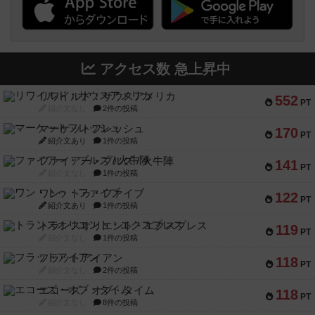
アクセス数 急上昇中
リワイルド：サウスアメリカ
552
PT
紹介文なし
2件の投稿
マーケットフレッシュ
170
PT
紹介文あり
1件の投稿
ファイアー・ブルズ / 火牛陣
141
PT
紹介文なし
1件の投稿
ワン・トゥ・ファイブ
122
PT
紹介文あり
1件の投稿
トランスオリエント・エクスプレス
119
PT
紹介文なし
1件の投稿
フラットアイアン
118
PT
紹介文なし
2件の投稿
エコーズ・オブ・タイム
118
PT
紹介文なし
8件の投稿