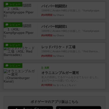
レビュー
パイパー戦闘団2
1996年にAvalon Hill社が出版した『Kampfgruppe...
約6時間前
by Chaco
レビュー
パイパー戦闘団1
1993年にAvalon Hill社が出版した『Kampfgruppe...
約6時間前
by Chaco
レビュー
レッドバリケ－ド工場
1989年にAvalon Hill社が出版した『Red Barrica...
約6時間前
by Chaco
レビュー
充実
オラニエンブルガー運河
友人の所持してるゲームをさせてもらいました。
まだワーカーの置いていない...
約7時間前
by おっちょこちょい
ボドゲーマのアプリ版はこちら