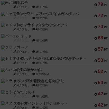
南北戦争
79
PT
紹介文あり
1件の投稿
キャプテン・フリップ：イスラ・ボンバ
72
PT
紹介文なし
2件の投稿
メメントオンラインタクティクス
70
PT
紹介文あり
4件の投稿
パーミッド
68
PT
紹介文なし
1件の投稿
クリーグ
57
PT
紹介文あり
1件の投稿
セミファイナル ～お前はまだ生きている～
53
PT
紹介文あり
1件の投稿
ふたつの街の物語
52
PT
紹介文あり
18件の投稿
クランク! ：冒険者たち（拡張）
50
PT
紹介文あり
4件の投稿
とうほうの！
42
PT
紹介文なし
1件の投稿
スターマイン・ラミー ポケット
42
PT
紹介文あり
2件の投稿