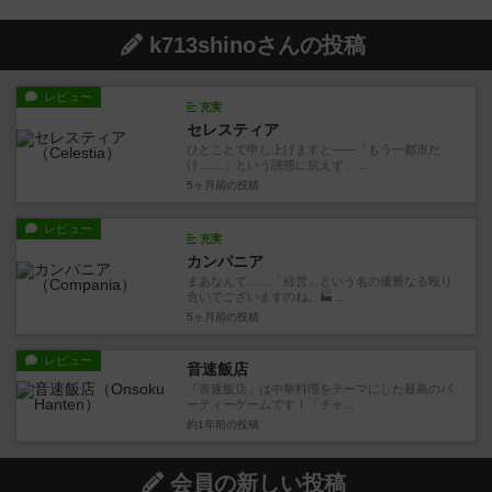
k713shinoさんの投稿
レビュー
充実
セレスティア
ひとことで申し上げますと――「もう一都市だ
け……」という誘惑に抗えず、...
5ヶ月前
の投稿
レビュー
充実
カンパニア
まあなんて……「経営」という名の優雅なる殴り
合いでございますのね。🏭 ...
5ヶ月前
の投稿
レビュー
音速飯店
「音速飯店」は中華料理をテーマにした最高のパ
ーティーゲームです！「チャ...
約1年前
の投稿
会員の新しい投稿