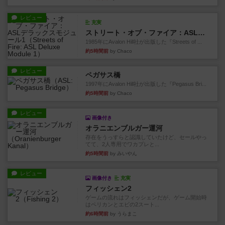
レビュー
充実
ストリート・オブ・ファイア：ASLデラックスモジュール1
1985年にAvalon Hill社が出版した『Streets of ...
約5時間前
by Chaco
レビュー
ペガサス橋
1997年にAvalon Hill社が出版した『Pegasus Bri...
約5時間前
by Chaco
レビュー
画像付き
オラニエンブルガー運河
存在をうっすらと認識していたけど、セールやっ
てて、2人専用でワカプレと...
約5時間前
by みいやん
レビュー
画像付き
充実
フィッシェン2
ゲームの流れはフィッシェンだが、ゲーム開始時
はペリカンとエビの2スート...
約6時間前
by うらまこ