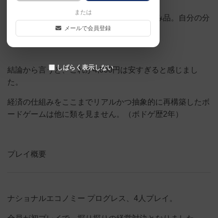
または
（ただし自分のではなく、別の方の持ち込み品。自分の分
メールで会員登録
はまだ未開封のままでした。）
しばらく表示しない
結論から言うと、これが4,000円は安すぎると感じまし
た。
経済の仕組みをここまでリアルかつ抽象的に再構築したボ
ードゲームは他に類を見ません。（ボドゲ歴2年）
プレイ概要
ナショナルエコノミー プログレス、4人プレイ。