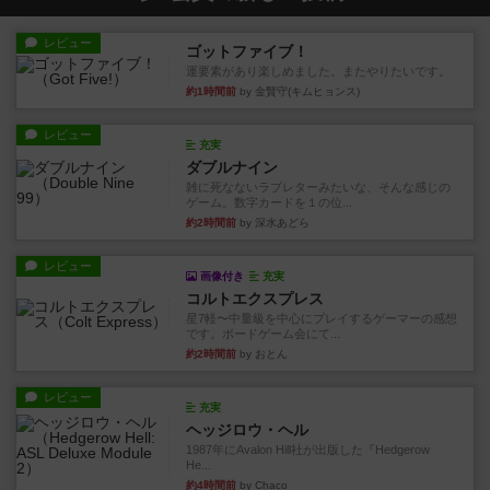
レビュー
ゴットファイブ！
運要素があり楽しめました。またやりたいです。
約1時間前
by 金賢守(キムヒョンス)
レビュー
充実
ダブルナイン
雑に死なないラブレターみたいな、そんな感じの
ゲーム。数字カードを１の位...
約2時間前
by 深水あどら
レビュー
画像付き
充実
コルトエクスプレス
星7軽〜中量級を中心にプレイするゲーマーの感想
です。ボードゲーム会にて...
約2時間前
by おとん
レビュー
充実
ヘッジロウ・ヘル
1987年にAvalon Hill社が出版した『Hedgerow
He...
約4時間前
by Chaco