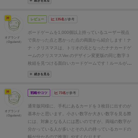
続きを見る
す。また、7をそろえれば1セットだけで勝利ですが、
バージョン🎄🪅
アート🎨はナナの時から可愛ぃかった
真ん中のほうの数字なので、大抵その前に終わりま
のですが❄️クリスマスモチーフになったからか、カー
神
す。
対象年齢6歳からのゲームなので、色んなゲーム
レビュー
135名
が参考
ドから🔔ジングルベル🔔やクリスマスソングが聞こえ
に慣れている5歳なりたての息子にも出来るかなと思
てくる幸福感に満ちたデザインで🪅更にパワーアップ
ボードゲームを1,000個以上持っているユーザー視点
っていたのですが、なかなか難しいようです。
手札は
した様に感じます🛷神アート⛄️
ルール自体は『ナナ』
オグランド
で良かった点と悪かった点の両面から紹介します！
ナ
（Oguland）
絶対に秘密にしなければならないのに、ついこれ2枚
と同じですが、
🔸新ルール【プレゼント交換】が加わ
ナ・クリスマスは、トリオの元となったナナカードゲ
ある〜とか言ってしまうし、まだ端っこにない数字が
りました
偶数カードの左右の下に🎁プレゼントマーク
ームのクリスマスVer.のデザイン変更版の同じ数字３
3か所どこにあるかわかると出してしまったり。あと
が描いてあり、そのカードをセットで獲得すると
『プ
枚組を見つける面白いカードゲームです！
ルールがシ
は論理的思考というか、『ママと姉の1番小さい数字
レゼント交換』→手札全て時計回りで隣に渡す🔁ドラ
ンプルなので、ゲーム初心者の方もすぐに楽しめま
が2で、自分は持ってないから、もう一枚はどちらか
フトが発生します（全員一斉に手札を交換）
クリスマ
続きを見る
す！ベースは神経衰弱なものの、徐々に明らかになっ
が2枚もってるか、場にあるかだな』といった考え
ス🎄らしいアイデア💡
ちゃんとテーマにそって入れて
ていく各自の手札からどこにどの数字があるかを読ん
は、まだ難しいようで、記憶力勝負の行き当たりばっ
くる当たりに
デザイナー宮野さんが、今ノリノリなの
神
戦略やコツ
73名
が参考
でいくのが楽しいです。
手札運がどうしてもあること
たりな感じです。
そもそも6と9が区別ついてないの
が伝わります→何気に神ががってる❣️
新ルール🎁プレ
と、神経衰弱同様に記憶系が苦手な方だと辛いのはあ
で、並べた時に間違ってたりします（笑）
子供の手で
ゼント交換🎁は無くても今まで通り楽しめますが、あ
通常版同様に、手札にあるカードを３枚目に出すのが
ります・・・
好き度（Like）
▶3pt.≪★★★≫
おす
オグランド
カードを持ちながら小さい順に並べるのは難しく、カ
った方が、悲鳴など声を出して盛り上がるので、あっ
基本かと思います。小さい数字か大きい数字を見る際
（Oguland）
すめ度（Recommended）
▶3pt.≪★★★≫
子ども
ードを落として公開してしまったりするので、カード
た方がより楽しぃと思います♪（収束性もアップ⤴️）
12
には、対象となる人には悪いのですが、両端の数字が
と度（With kids）
▶3pt.≪★★★≫
ナナ・クリスマ
スタンドは必要です。もしくは手前に伏せて並べるか
回もリプするほど、家族も気に入ってくれて
アート🎨
分かっている人が多いとその人の持っているカードの
ス の簡単なゲームの流れとルール解説はこちらをご覧
ですね。
7歳なりたて娘と夫には、とっても刺さった
も含めて
傑作だなぁーと、再認識しました🎁🎁🎁
幅が分かるので推測しやすくなります。