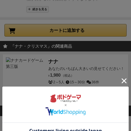
ください！
ようで、今までにないくらい繰り返し遊びました。
2
続きを見る
人でも遊べますが、人数は多い方が選択肢が増えて楽
しいです。
※追記
5歳なりたて息子も何度かやってい
るうちに、ちゃんと理解できるようになりました。家
カートに追加する
族4人でやって、勝ったりします。興奮しすぎて、カ
ードスタンド倒してしまい大公開なんてこともありま
「ナナ・クリスマス」の関連商品
すが、大人と互角か記憶力いいのでそれ以上になりま
した。
ナナ
あなたのいちばん大きいの見せてください！
1,980
（税込）
¥
2～5人
15～30分
36件
カートに追加する
このボードゲームを持ってる人が購入した商品
キングドミノ