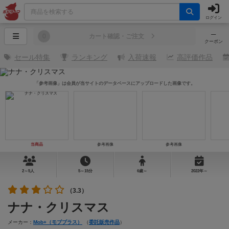
ログイン
─
0
カート確認・ご注文
クーポン
セール特集
ランキング
入荷速報
高評価作品
「参考画像」は会員が当サイトのデータベースにアップロードした画像です。
当商品
参考画像
参考画像
2～5人
5～15分
6歳～
2022年～
（3.3）
ナナ・クリスマス
メーカー：
Mob+（モブプラス）
（
委託販売作品
）