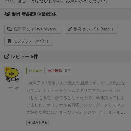
ので、ほしい方はぜひお早めにお買い求めください。
制作者/関連企業/団体
宮野 華也（Kaya Miyano）
別府 さい（Sai Beppu）
モブプラス（MoB+）
レビュー 5件
神
レビュー
460名
が参考
5歳息子と7歳娘と夫と遊んだ感想です。
ずっと気にな
いかっぱ
っていたナナカードゲームにクリスマスバージョン
（しかも限定）がでるとなったので、早速買ってしま
いました。
オリジナルも可愛いのですが、クリスマス
大好きな私にはたまらないかわいさでした。
ルールは
オリジナルと一緒ですが、一部の数字には下の端にプ
続きを見る
レゼントの絵があり（写真だと8）、これをそろえた