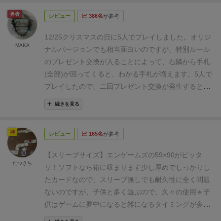
ら手札を左隣に回していくというオプションルールが
勇者
レビュー
386名
が参考
あります。
オリジナルルールでも、記憶力の限界を超
えているので、まだこのルールは追加出来ませんでし
12/25クリスマスの日に5人でプレイしました。オリジ
た。
ナナカードゲームの基本ルールですが、1〜12ま
MAKA
ナルバージョンでも相当面白いのですが、特別ルール
での数字カードが3枚ずつあり、遊ぶ人数により11な
のプレゼント交換が入ることによって、右隣から手札
いし12を除きます。
3枚全て当てたらもらえるという
(全部)が回ってくると、わかる手札が増えます。5人で
神経衰弱なのですが、通常の神経衰弱との違いは、場
プレイしたので、二回プレゼント交換が発生すると、
にカードを並べるだけでなく、手札としても配りま
過半数以上の手札がわかるので、エンディングに向け
す。そのため、3枚のカードは自分や相手もしくは場
続きを見る
てのスピードが相当、加速して楽しさが増したように
にあることになります。それを当てていくのですが、
思います。是非、特別ルールでプレイしてみることを
相手や自分のカードで公開できるのは、1番小さい数
神
レビュー
165名
が参考
オススメします！
字か大きい数字のみです。「◯◯ちゃんの1番大きな
数字見せてください」のような感じで公開していきま
【スリーブサイズ】
エンゲームズの59×90がピッタ
たつきち
す。同じ数字を2枚持っていても、公開するのは1枚だ
リ！
ソフトなら箱に収まります
少し厚めでしっかりし
けです。
3セットそろえる、足したり引いたりすると7
たカードなので、スリーブ無しでも耐久性に全く問題
になるペアをそろえる、もしくは7をそろえた人の勝
ないのですが、子供と多く遊ぶので、久々の使用
🔸子
ちです。
足し引きして7になる数はカードの下に書か
供はゲームに夢中になると雑になるタイミングが多々
れているので、ぱっと計算できない子でもわかりま
あります。仕方の無い事ですが🔸
ナナのクリスマス 🤶