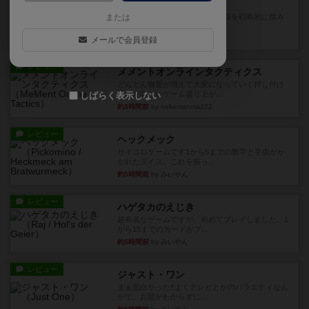
マーケットフレッシュ
または
目的あなたの店先に農産物の木箱を戦略的に積み
重ねて在庫を最大化し、競合...
メールで会員登録
約3時間前
by jurong
レビュー
メメントオンラインタクティクス
どんどん物量が増えて大変になっていく押し付け
合いが楽しいゲーム盛り上が...
しばらく表示しない
約3時間前
by nekomanma222
レビュー
ヘックメック
サイコロゲームです1から5までの数字と芋虫がか
かれたダイス。これを振っ...
約5時間前
by みいやん
レビュー
ハゲタカのえじき
超有名なゲームですが、初めてプレイしました。1
から15までのカードがプ...
約5時間前
by みいやん
レビュー
ジャスト・ワン
まぁ面白かった‼️よくテレビとかのバラエティなん
かで、お題がわからずに...