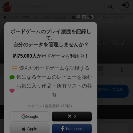
ログイン
閉じる
ボドゲーマTOP
ボードゲームの検索
ウノ
マイ・ファースト・ウノ：ド
ボードゲームのプレイ履歴を記録し
て、
マイ・ファースト・ウノ：ドーラといっしょ
自分のデータを管理しませんか？
に大冒険
0件の戦略やコツ
約75,000人
がボドゲーマを利用中！
遊んだボードゲームを記録する
1
トップ
画像
動画
レビュー
カフェ
気になるゲームのレビューを読む
お気に入り作品・所有リストの共
マイ・ファースト・ウノ：ドーラといっしょに大冒険のトップに戻
る
有
ログイン / 会員登録（10秒）
会員の新しい投稿
Google
X
ルール/インスト
Apple
Facebook
画像付き
充実