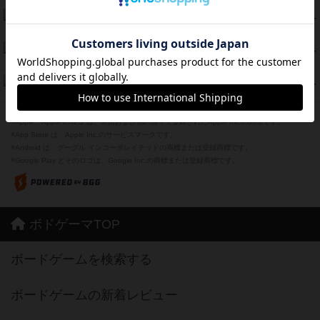
海兵隊
45
PT
紹介文あり
1件の投稿
Bitter End ブタペスト救出作戦
45
PT
紹介文なし
1件の投稿
ドコジャン
42
PT
紹介文あり
10件の投稿
※Apple、Apple のロゴ は、米国および他の国々で登録されたApple Inc.の商標です。
※App Store は、Apple Inc.のサービスマークです。
※Android は、グーグル インコーポレイテッドの商標または登録商標です。
※Google Play とそのロゴは、Google Inc.の商標または登録商標です。
ボドゲーマTOP
ボードゲームを検索する
ボードゲームの新着レビュー