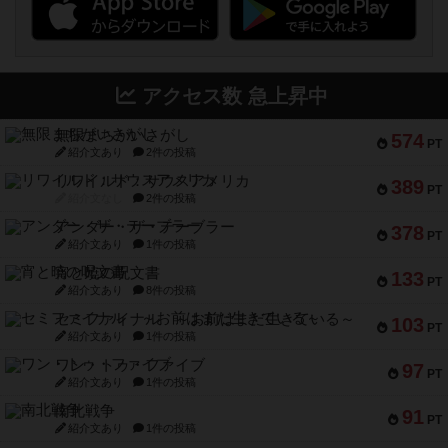
アクセス数 急上昇中
無限まちがいさがし
574
PT
紹介文あり
2件の投稿
リワイルド：サウスアメリカ
389
PT
紹介文なし
2件の投稿
アンダー・ザ・テーブラー
378
PT
紹介文あり
1件の投稿
宵と暁の呪文書
133
PT
紹介文あり
8件の投稿
セミファイナル ～お前はまだ生きている～
103
PT
紹介文あり
1件の投稿
ワン・トゥ・ファイブ
97
PT
紹介文あり
1件の投稿
南北戦争
91
PT
紹介文あり
1件の投稿