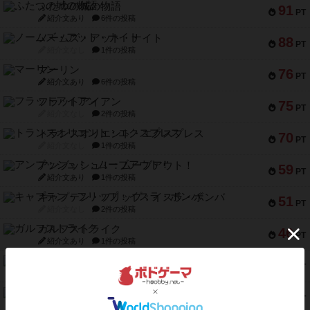
ふたつの城の物語
91
PT
紹介文あり
6件の投稿
ノームズ・アット・ナイト
88
PT
紹介文なし
1件の投稿
マーリン
76
PT
紹介文あり
6件の投稿
フラットアイアン
75
PT
紹介文なし
2件の投稿
トランスオリエント・エクスプレス
70
PT
紹介文なし
1件の投稿
アンブッシュ！：ムーブアウト！
59
PT
紹介文あり
1件の投稿
キャプテン・フリップ：イスラ・ボンバ
51
PT
紹介文なし
2件の投稿
ガルフストライク
46
PT
紹介文あり
1件の投稿
エコーズ・オブ・タイム
45
PT
紹介文なし
8件の投稿
スカルキング
45
PT
紹介文あり
12件の投稿