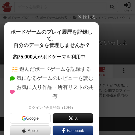
ログイン
閉じる
ボドゲーマTOP
ボードゲームの検索
ウノ
マイ・ファースト・ウノ：ド
ボードゲームのプレイ履歴を記録し
て、
マイ・ファースト・ウノ：ドーラといっしょ
自分のデータを管理しませんか？
に大冒険
0店のカフェ/スペースが提供中
約75,000人
がボドゲーマを利用中！
遊んだボードゲームを記録する
1
トップ
画像
動画
レビュー
カフェ
気になるゲームのレビューを読む
マイ・ファースト・ウノ：ドーラといっしょに大冒険で遊ぶことができるボ
お気に入り作品・所有リストの共
ードゲームカフェ・プレイスペースが0店登録されています。公開プロフィー
ルの都道府県が設定されたアカウントでログインすると、同じ都道府県内の
有
店舗に絞り込むボタンが表示されます。
ログイン / 会員登録（10秒）
Google
X
会員の新しい投稿
Apple
Facebook