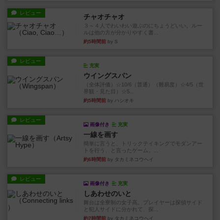
レビュー
チャオチャオ
３～４人でわいわい遊ぶのにちょうどいい。ルー
ルは他の方が分かりやすく書...
約5時間前
by S
レビュー
充実
ウイングスパン
（全体評価）☆10/6（普通）（難易度）☆4/5（世
界観・見た目）☆5...
約5時間前
by ハシオキ
レビュー
画像付き
充実
一線を画す
簡単に言うと、トリックテイキングでモダンアー
トを行う、と言ったゲーム。...
約6時間前
by タカミネコウヘイ
レビュー
画像付き
充実
しあわせのいと
舞台は全寮制の女子高。プレイヤーは探偵サイド
と犯人サイドに分かれて、探...
約7時間前
by タカミネコウヘイ