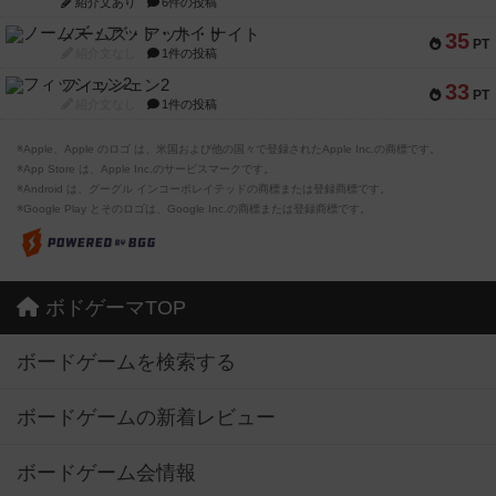
紹介文あり
6件の投稿
ノームズ・アット・ナイト
35
PT
紹介文なし
1件の投稿
フィッシェン2
33
PT
紹介文なし
1件の投稿
※Apple、Apple のロゴ は、米国および他の国々で登録されたApple Inc.の商標です。
※App Store は、Apple Inc.のサービスマークです。
※Android は、グーグル インコーポレイテッドの商標または登録商標です。
※Google Play とそのロゴは、Google Inc.の商標または登録商標です。
ボドゲーマTOP
ボードゲームを検索する
ボードゲームの新着レビュー
ボードゲーム会情報