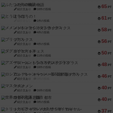
ふたつの街の物語
65
PT
紹介文あり
18件の投稿
とうほうの！
61
PT
紹介文なし
1件の投稿
メメントオンラインタクティクス
58
PT
紹介文あり
4件の投稿
ブリックス
56
PT
紹介文あり
4件の投稿
ダグエイトチェス
50
PT
紹介文あり
11件の投稿
アズール：シントラのステンドグラス
48
PT
紹介文あり
18件の投稿
ロシアン・キャンペーン：第5版デラックス
46
PT
紹介文あり
0件の投稿
マスクメン
40
PT
紹介文あり
16件の投稿
世界の七不思議：都市
40
PT
紹介文あり
3件の投稿
トリックギア - ペルソナ5 ザ・ロイヤル-
37
PT