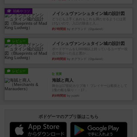
戦略やコツ
ノイシュヴァンシュタイン城の設計図
どうにも上手くあれもこれも満たせるようには置
けないので、入口の除去と入...
約7時間前
by オグランド（Oguland）
レビュー
ノイシュヴァンシュタイン城の設計図
ボードゲームを1,000個以上持っているユーザー視
点で良かった点と悪か...
約8時間前
by オグランド（Oguland）
レビュー
充実
海賊と商人
舞台は17世紀カリブ海！ プレイヤーは船長として
1隻の船を駆り・・17...
約8時間前
by yuishi
ボドゲーマのアプリ版はこちら