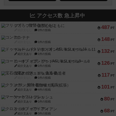
アクセス数 急上昇中
フリップ７：復讐心とともに
487
PT
紹介文なし
2件の投稿
コンテナ
148
PT
紹介文なし
1件の投稿
ドゥームド・バタリオンズ：ASLモジュール11
132
PT
紹介文あり
1件の投稿
コード・オブ・ブシドー：ASLモジュール8
126
PT
紹介文あり
1件の投稿
宝石の煌き：デュエル 偽造者
117
PT
紹介文なし
1件の投稿
クランク! ：冒険者たち（拡張）
101
PT
紹介文あり
4件の投稿
マーケットフレッシュ
80
PT
紹介文あり
1件の投稿
クロス・オブ・アイアン
68
PT
紹介文あり
3件の投稿