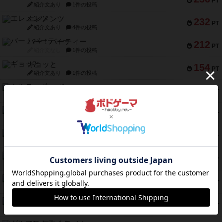
PT
紹介文あり
1件の投稿
エレメンツ
232
PT
紹介文あり
4件の投稿
バー！パーティー
212
PT
紹介文なし
1件の投稿
ギョッと
154
PT
紹介文あり
1件の投稿
クルティボ
152
PT
紹介文なし
1件の投稿
ブラヴェスト
140
PT
紹介文なし
1件の投稿
ドブル：ポケットモンスター
122
PT
紹介文あり
4件の投稿
ジャンヌ・ダルク-オルレアン ドロー＆ライト
118
PT
紹介文なし
5件の投稿
ファースト・イン・フライト
94
PT
紹介文あり
3件の投稿
ダイススローン
88
PT
紹介文なし
1件の投稿