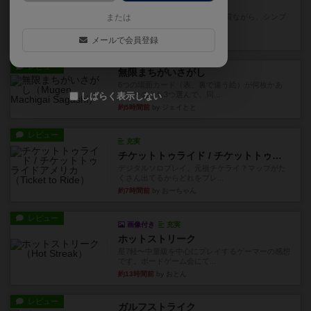
花火
または
ずっと前のドイツ年間ゲーム大賞ながら、シンプ
ルで簡単な小ゲームで今でも...
メールで会員登録
約3時間前
by tamio
レビュー
無限まちがいさがし
6つの場面カード（表、裏で違う絵）が何枚かあ
り、そのうち3つ選んで、同...
しばらく表示しない
約5時間前
by ジェイとと
レビュー
充実
チケットトゥライド / チケットトゥライドアメリカ
デジタルソロプレイ。元祖チケライ？マップがた
くさん出てるからどれをプレ...
約7時間前
by おーちゃん
レビュー
画像付き
充実
ホットストリーク
星7軽〜中量級を中心にプレイするゲーマーの感想
です。ボードゲーム会にて...
約13時間前
by おとん
レビュー
ガルフストライク