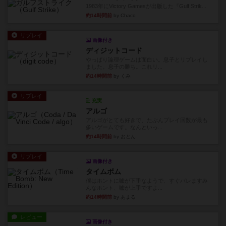
1983年にVictory Gamesが出版した『Gulf Strik...
約14時間前
by Chaco
リプレイ
画像付き
ディジットコード
やっぱり論理ゲームは面白い。息子とリプレイし
ました。息子の勝ち。これリ...
約14時間前
by くみ
リプレイ
充実
アルゴ
アルゴがとても好きで、たぶんプレイ回数が最も
多いゲームです。なんといっ...
約14時間前
by おとん
リプレイ
画像付き
タイムボム
僕はホントに嘘が下手なようで、すぐバレますみ
んなホント、嘘が上手ですよ...
約14時間前
by あまる
レビュー
画像付き