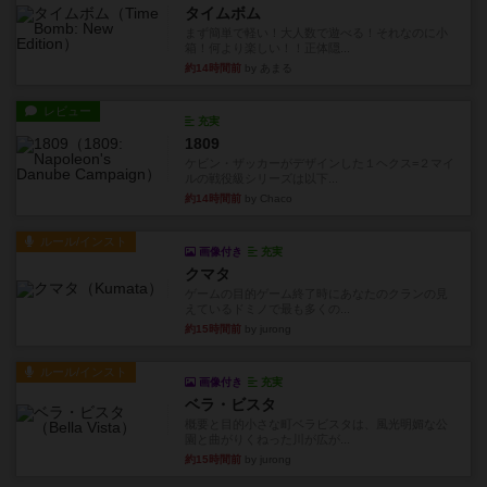
タイムボム
まず簡単で軽い！大人数で遊べる！それなのに小
箱！何より楽しい！！正体隠...
約14時間前
by あまる
レビュー
充実
1809
ケビン・ザッカーがデザインした１ヘクス=２マイ
ルの戦役級シリーズは以下...
約14時間前
by Chaco
ルール/インスト
画像付き
充実
クマタ
ゲームの目的ゲーム終了時にあなたのクランの見
えているドミノで最も多くの...
約15時間前
by jurong
ルール/インスト
画像付き
充実
ベラ・ビスタ
概要と目的小さな町ベラビスタは、風光明媚な公
園と曲がりくねった川が広が...
約15時間前
by jurong