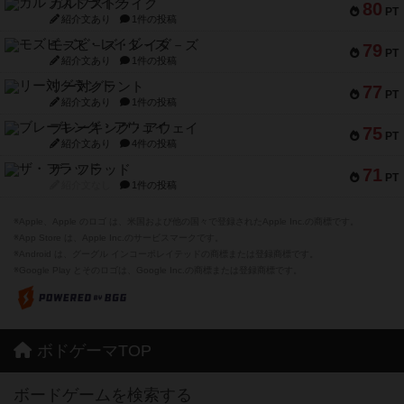
ガルフストライク
80
PT
紹介文あり
1件の投稿
モズビ－ズ・レイダ－ズ
79
PT
紹介文あり
1件の投稿
リー対グラント
77
PT
紹介文あり
1件の投稿
ブレーキング・アウェイ
75
PT
紹介文あり
4件の投稿
ザ・フラッド
71
PT
紹介文なし
1件の投稿
※Apple、Apple のロゴ は、米国および他の国々で登録されたApple Inc.の商標です。
※App Store は、Apple Inc.のサービスマークです。
※Android は、グーグル インコーポレイテッドの商標または登録商標です。
※Google Play とそのロゴは、Google Inc.の商標または登録商標です。
ボドゲーマTOP
ボードゲームを検索する