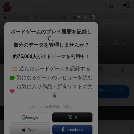
ログイン
閉じる
ボドゲーマTOP
ボードゲームの検索
ウノ
マイ・ファースト・ウノ：ド
ボードゲームのプレイ履歴を記録し
て、
マイ・ファースト・ウノ：ドーラといっしょ
自分のデータを管理しませんか？
に大冒険
0件のリプレイ日記
約75,000人
がボドゲーマを利用中！
遊んだボードゲームを記録する
1
トップ
画像
動画
レビュー
カフェ
気になるゲームのレビューを読む
お気に入り作品・所有リストの共
マイ・ファースト・ウノ：ドーラといっしょに大冒険のトップに戻
る
有
ログイン / 会員登録（10秒）
会員の新しい投稿
Google
X
レビュー
Apple
Facebook
充実