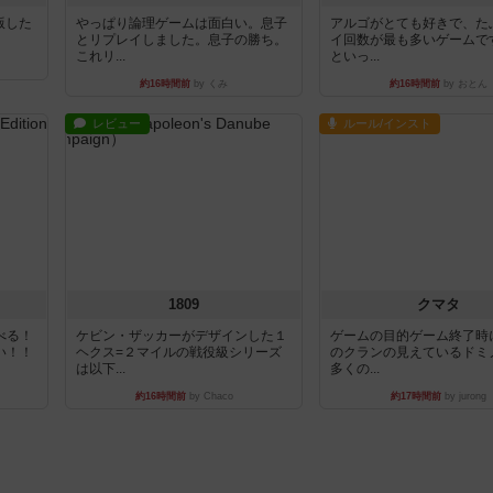
出版した
やっぱり論理ゲームは面白い。息子
アルゴがとても好きで、た
とリプレイしました。息子の勝ち。
イ回数が最も多いゲームで
これリ...
といっ...
約16時間前
by くみ
約16時間前
by おとん
レビュー
ルール/インスト
1809
クマタ
べる！
ケビン・ザッカーがデザインした１
ゲームの目的ゲーム終了時
い！！
ヘクス=２マイルの戦役級シリーズ
のクランの見えているドミ
は以下...
多くの...
約16時間前
by Chaco
約17時間前
by jurong