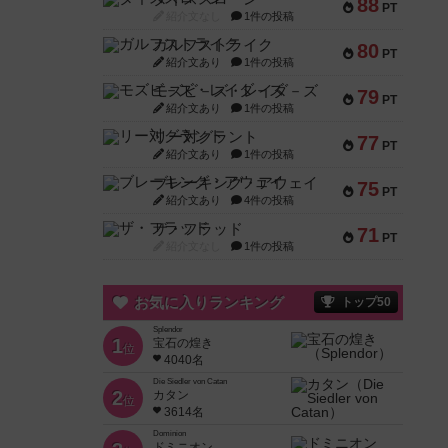
88
PT
紹介文なし
1件の投稿
ガルフストライク
80
PT
紹介文あり
1件の投稿
モズビ－ズ・レイダ－ズ
79
PT
紹介文あり
1件の投稿
リー対グラント
77
PT
紹介文あり
1件の投稿
ブレーキング・アウェイ
75
PT
紹介文あり
4件の投稿
ザ・フラッド
71
PT
紹介文なし
1件の投稿
お気に入りランキング
トップ50
Splendor
1
宝石の煌き
位
4040名
Die Siedler von Catan
2
カタン
位
3614名
Dominion
ドミニオン