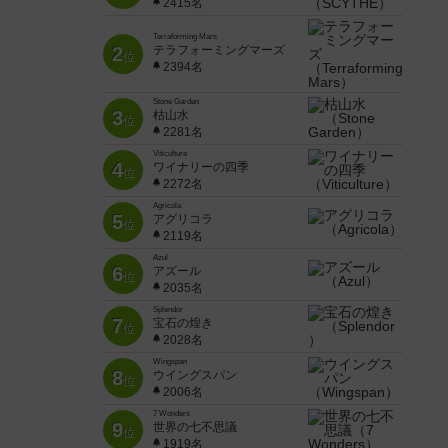
2415名
Terraforming Mars
2
テラフォーミングマーズ
位
2394名
Stone Garden
3
枯山水
位
2281名
Viticulture
4
ワイナリーの四季
位
2272名
Agricola
5
アグリコラ
位
2119名
Azul
6
アズール
位
2035名
Splendor
7
宝石の煌き
位
2028名
Wingspan
8
ウイングスパン
位
2006名
7 Wonders
9
世界の七不思議
位
1919名