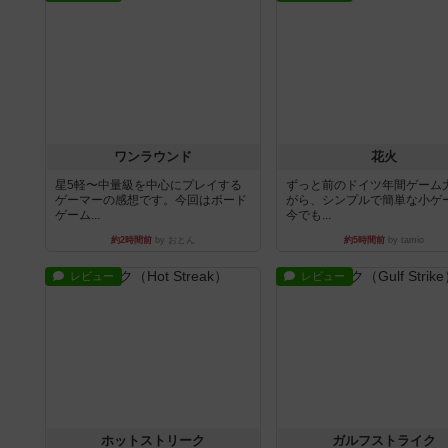
ワンラウンド
花火
星5軽〜中量級を中心にプレイする
ずっと前のドイツ年間ゲーム
ゲーマーの感想です。今回はボード
がら、シンプルで簡単な小ゲ
ゲーム...
今でも...
約2時間前
by おとん
約5時間前
by tamio
レビュー
レビュー
ホットストリーク
ガルフストライク