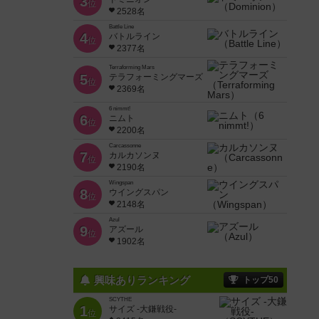
3
位
2528名
Battle Line
4
バトルライン
位
2377名
Terraforming Mars
5
テラフォーミングマーズ
位
2369名
6 nimmt!
6
ニムト
位
2200名
Carcassonne
7
カルカソンヌ
位
2190名
Wingspan
8
ウイングスパン
位
2148名
Azul
9
アズール
位
1902名
興味ありランキング
トップ50
SCYTHE
1
サイズ -大鎌戦役-
位