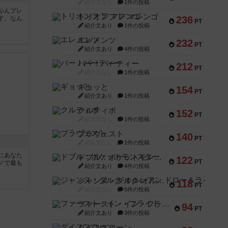
紹介文なし
1件の投稿
ぶんプレ
トリオンフ ア マレンゴ
236
す。なん
PT
紹介文あり
1件の投稿
エレメンツ
232
PT
紹介文あり
4件の投稿
バー！パーティー
212
PT
紹介文なし
1件の投稿
ギョッと
154
PT
紹介文あり
1件の投稿
クルティボ
152
PT
紹介文なし
1件の投稿
ブラヴェスト
140
PT
紹介文なし
1件の投稿
にあなた
ドブル：ポケットモンスター
122
PT
ノで最も
紹介文あり
4件の投稿
ジャンヌ・ダルク-オルレアン ドロー＆ライト
118
PT
紹介文なし
5件の投稿
ファースト・イン・フライト
94
PT
紹介文あり
3件の投稿
ダイススローン