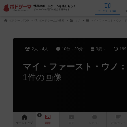
世界のボードゲームを楽しもう！
ボードゲーム専門の総合情報サイト
データベース
検
ボドゲーマTOP
ボードゲームの検索
ウノ
マイ・ファースト・ウノ：ド
2人～4人
10分～20分
3歳～
19
マイ・ファースト・ウノ：
1件の画像
1
ゲーム
トップ
画像
動画
レビュー
店舗/
カフェ