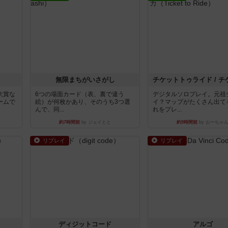
無限まちがいさがし
大賞な
6つの場面カード（表、裏で違う
デジタルソロプレイ。元祖
ームで
絵）が何枚かあり、そのうち3つ選
イ？マップがたくさん出て
んで、同...
れをプレ...
約7時間前
by ジェイとと
約9時間前
by おーちゃ
リプレイ
リプレイ
ディジットコード
アルゴ