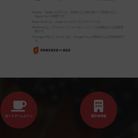
※Apple、Apple のロゴ は、米国および他の国々で登録された
Apple Inc.の商標です。
※App Store は、Apple Inc.のサービスマークです。
※Android は、グーグル インコーポレイテッドの商標または登録商
標です。
※Google Play とそのロゴは、Google Inc.の商標または登録商標で
す。
ボードゲームカフェ
運営者情報