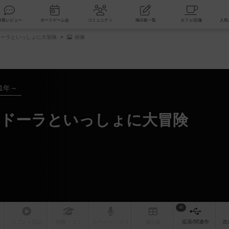
索
新着レビュー
ボードゲーム会
コミュニティ
掲示板一覧
ーラといっしょに大冒険
画像
91年～
ドーラといっしょに大冒険
46
リプレイ
日記
戦略
・コツ
ルール
/インスト
掲示板
拡張/関連
作
次