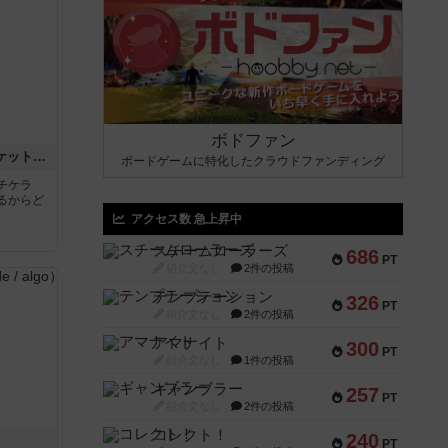
ボドファン
チケットトゥライド / チケットトゥライドアメリカ
ボードゲームに特化したクラウドファンディング
チケラ
るからど
アクセス数 急上昇中
ん
スチームローラーズ
686
PT
紹介文なし
2件の投稿
テンプテーション
326
PT
紹介文なし
2件の投稿
アマナイト
300
PT
紹介文なし
1件の投稿
ギャンブラー
257
PT
紹介文なし
2件の投稿
コレクト！
240
PT