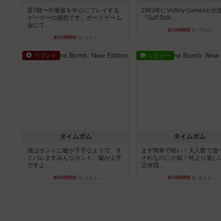
星7軽〜中量級を中心にプレイする
1983年にVictory Gamesが
ゲーマーの感想です。ボードゲーム
『Gulf Strik...
会にて...
約16時間前
by Chaco
約15時間前
by おとん
リプレイ
レビュー
タイムボム
タイムボム
僕はホントに嘘が下手なようで、す
まず簡単で軽い！大人数で遊
ぐバレますみんなホント、嘘が上手
それなのに小箱！何より楽し
ですよ...
正体隠...
約16時間前
by あまる
約16時間前
by あまる