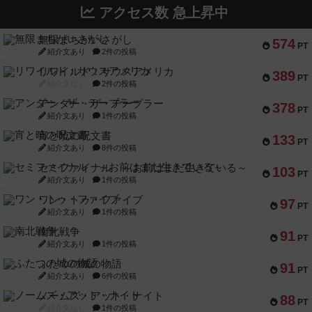
アクセス数 急上昇中
無限まちがいさがし
574
PT
紹介文あり
2件の投稿
リワイルド：サウスアメリカ
389
PT
紹介文なし
2件の投稿
アンダー・ザ・テーブラー
378
PT
紹介文あり
1件の投稿
宵と暁の呪文書
133
PT
紹介文あり
8件の投稿
セミファイナル ～お前はまだ生きている～
103
PT
紹介文あり
1件の投稿
ワン・トゥ・ファイブ
97
PT
紹介文あり
1件の投稿
南北戦争
91
PT
紹介文あり
1件の投稿
ふたつの城の物語
91
PT
紹介文あり
6件の投稿
ノームズ・アット・ナイト
88
PT
紹介文なし
1件の投稿