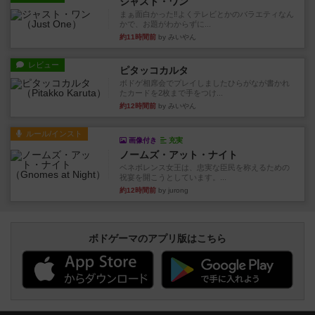
ジャスト・ワン
まぁ面白かった‼️よくテレビとかのバラエティなん
かで、お題がわからずに...
約11時間前
by みいやん
レビュー
ピタッコカルタ
ボドゲ相席会でプレイしましたひらがなが書かれ
たカードを2枚まで手をつけ...
約12時間前
by みいやん
ルール/インスト
画像付き
充実
ノームズ・アット・ナイト
ベネボレンス女王は、忠実な臣民を称えるための
祝宴を開こうとしています。...
約12時間前
by jurong
ボドゲーマのアプリ版はこちら