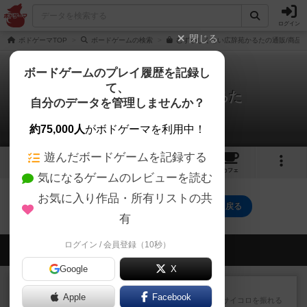
ログイン
閉じる
ボドゲーマTOP
ボードゲームの検索
むずかしくない広辞苑かるたの通販/商品
ボードゲームのプレイ履歴を記録し
て、
むずかしくない広辞苑かるた
自分のデータを管理しませんか？
0件の戦略やコツ
約75,000人
がボドゲーマを利用中！
遊んだボードゲームを記録する
1
2
5
トップ
画像
動画
レビュー
カフェ
気になるゲームのレビューを読む
お気に入り作品・所有リストの共
むずかしくない広辞苑かるたのトップに戻る
有
ログイン / 会員登録（10秒）
会員の新しい投稿
Google
X
レビュー
街コロ通
Apple
Facebook
街コロとの違いは初めから二つサイコロを振れる