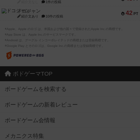
紹介文なし
1件の投稿
ドコジャン
42
PT
紹介文あり
10件の投稿
※Apple、Apple のロゴ は、米国および他の国々で登録されたApple Inc.の商標です。
※App Store は、Apple Inc.のサービスマークです。
※Android は、グーグル インコーポレイテッドの商標または登録商標です。
※Google Play とそのロゴは、Google Inc.の商標または登録商標です。
ボドゲーマTOP
ボードゲームを検索する
ボードゲームの新着レビュー
ボードゲーム会情報
メカニクス特集