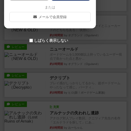
など、少しの違いはあるけれ...
約1時間前
by くみ
または
メールで会員登録
戦略やコツ
ニューオールド
ゲーム終了時に、「オールドカードとニューカー
ドのどちらもある」 状態に...
約2時間前
by オグランド（Oguland）
しばらく表示しない
レビュー
ニューオールド
ボードゲームを1,000個以上持っているユーザー視
点で良かった点と悪か...
約2時間前
by オグランド（Oguland）
レビュー
デクリプト
プレイ感がしっかりしてるから、超ボードゲーム
やったなって感じ。パーティ...
約3時間前
by ヒロ(新！ボードゲーム家族)
レビュー
充実
アルナックの失われし遺跡
アナログ対人プレイ数回。クニツィア先生の名作
「エルドラドを探して」にあ...
約5時間前
by おーちゃん