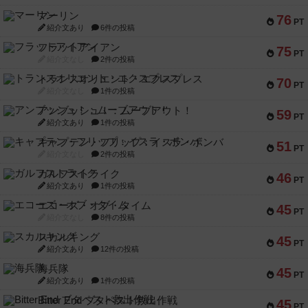
マーリン
76
PT
紹介文あり
6件の投稿
フラットアイアン
75
PT
紹介文なし
2件の投稿
トランスオリエント・エクスプレス
70
PT
紹介文なし
1件の投稿
アンブッシュ！：ムーブアウト！
59
PT
紹介文あり
1件の投稿
キャプテン・フリップ：イスラ・ボンバ
51
PT
紹介文なし
2件の投稿
ガルフストライク
46
PT
紹介文あり
1件の投稿
エコーズ・オブ・タイム
45
PT
紹介文なし
8件の投稿
スカルキング
45
PT
紹介文あり
12件の投稿
海兵隊
45
PT
紹介文あり
1件の投稿
Bitter End ブタペスト救出作戦
45
PT