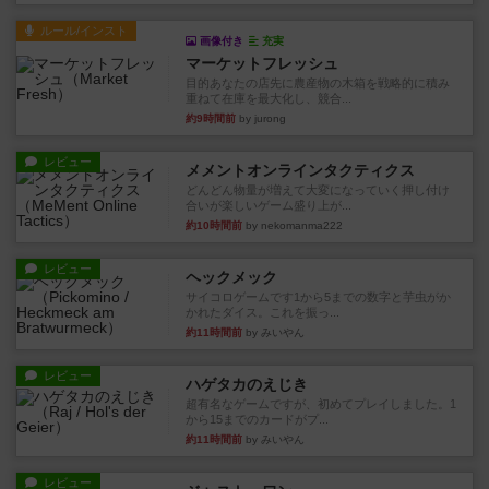
ルール/インスト
画像付き
充実
マーケットフレッシュ
目的あなたの店先に農産物の木箱を戦略的に積み
重ねて在庫を最大化し、競合...
約9時間前
by jurong
レビュー
メメントオンラインタクティクス
どんどん物量が増えて大変になっていく押し付け
合いが楽しいゲーム盛り上が...
約10時間前
by nekomanma222
レビュー
ヘックメック
サイコロゲームです1から5までの数字と芋虫がか
かれたダイス。これを振っ...
約11時間前
by みいやん
レビュー
ハゲタカのえじき
超有名なゲームですが、初めてプレイしました。1
から15までのカードがプ...
約11時間前
by みいやん
レビュー