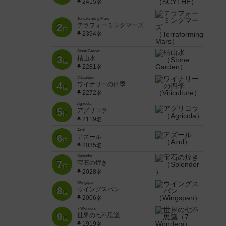
2415名
Terraforming Mars
2
テラフォーミングマーズ
位
2394名
Stone Garden
3
枯山水
位
2281名
Viticulture
4
ワイナリーの四季
位
2272名
Agricola
5
アグリコラ
位
2119名
Azul
6
アズール
位
2035名
Splendor
7
宝石の煌き
位
2028名
Wingspan
8
ウイングスパン
位
2006名
7 Wonders
9
世界の七不思議
位
1919名