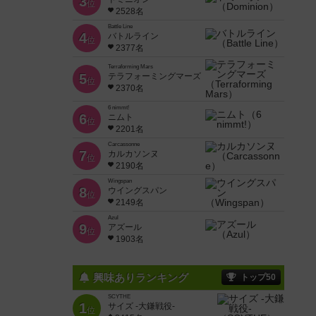
3
位
2528名
Battle Line
4
バトルライン
位
2377名
Terraforming Mars
5
テラフォーミングマーズ
位
2370名
6 nimmt!
6
ニムト
位
2201名
Carcassonne
7
カルカソンヌ
位
2190名
Wingspan
8
ウイングスパン
位
2149名
Azul
9
アズール
位
1903名
興味ありランキング
トップ50
SCYTHE
1
サイズ -大鎌戦役-
位