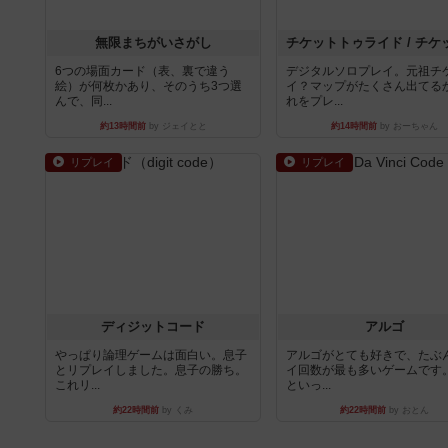
無限まちがいさがし
6つの場面カード（表、裏で違う
デジタルソロプレイ。元祖チ
絵）が何枚かあり、そのうち3つ選
イ？マップがたくさん出てる
んで、同...
れをプレ...
約13時間前
by ジェイとと
約14時間前
by おーちゃん
リプレイ
リプレイ
ディジットコード
アルゴ
やっぱり論理ゲームは面白い。息子
アルゴがとても好きで、たぶ
とリプレイしました。息子の勝ち。
イ回数が最も多いゲームです
これリ...
といっ...
約22時間前
by くみ
約22時間前
by おとん