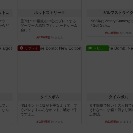
チケットトゥライド / チケットトゥライドアメリカ
ホットストリーク
ガルフストライ
ケラ
星7軽〜中量級を中心にプレイする
1983年にVictory Game
からど
ゲーマーの感想です。ボードゲーム
『Gulf Strik...
会にて...
約21時間前
by Chaco
約21時間前
by おとん
リプレイ
レビュー
タイムボム
タイムボム
んプレ
僕はホントに嘘が下手なようで、す
まず簡単で軽い！大人数で
。なん
ぐバレますみんなホント、嘘が上手
それなのに小箱！何より楽
ですよ...
正体隠...
約22時間前
by あまる
約22時間前
by あまる