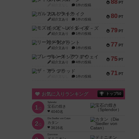
88
PT
紹介文なし
1件の投稿
ガルフストライク
80
PT
紹介文あり
1件の投稿
モズビ－ズ・レイダ－ズ
79
PT
紹介文あり
1件の投稿
リー対グラント
77
PT
紹介文あり
1件の投稿
ブレーキング・アウェイ
75
PT
紹介文あり
4件の投稿
ザ・フラッド
71
PT
紹介文なし
1件の投稿
お気に入りランキング
トップ50
Splendor
1
宝石の煌き
位
4040名
Die Siedler von Catan
2
カタン
位
3616名
Dominion
ドミニオン