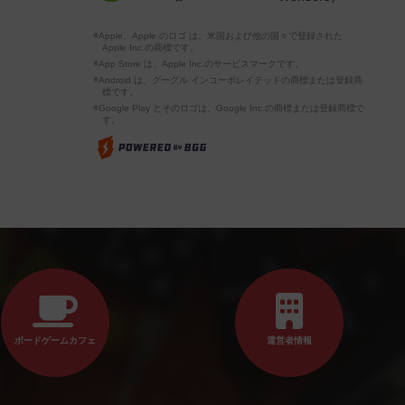
※Apple、Apple のロゴ は、米国および他の国々で登録された
Apple Inc.の商標です。
※App Store は、Apple Inc.のサービスマークです。
※Android は、グーグル インコーポレイテッドの商標または登録商
標です。
※Google Play とそのロゴは、Google Inc.の商標または登録商標で
す。
ボードゲームカフェ
運営者情報