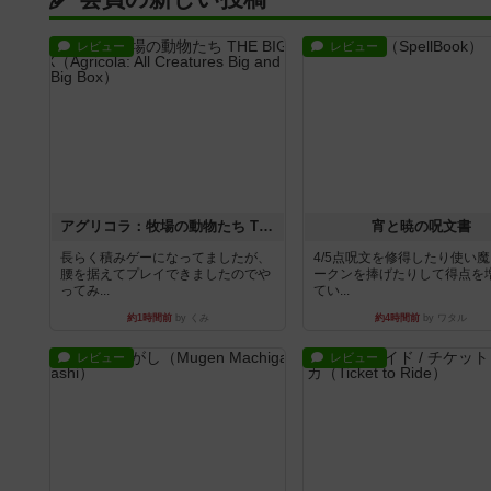
レビュー
レビュー
アグリコラ：牧場の動物たち THE BIG BOX
宵と暁の呪文書
長らく積みゲーになってましたが、
4/5点呪文を修得したり使い
腰を据えてプレイできましたのでや
ークンを捧げたりして得点を
ってみ...
てい...
約1時間前
by くみ
約4時間前
by ワタル
レビュー
レビュー