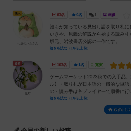
仙人
63名
0名
1
画像
誰もが知っている見出し語を取り札に
いきや、原義の解説から始まる読み札
版元、岩波書店公認の一作です。
七盤のハムさん
続きを読む（1年以上前）
勇者
103名
1名
充実
ゲームマーケット2023秋での入手品
ル】・取り札が日本語の一般的な単語
の・読み手は各プレイヤーで順番に行い、
鬼灯
続きを読む（1年以上前）
むずかし
会員の新しい投稿