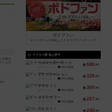
ボドファン
ボードゲームに特化したクラウドファンディング
アクセス数 急上昇中
ム大賞な
ゲームで
スチームローラーズ
686
PT
紹介文なし
2件の投稿
テンプテーション
326
PT
紹介文なし
2件の投稿
アマナイト
300
PT
紹介文なし
1件の投稿
ギャンブラー
257
PT
紹介文なし
2件の投稿
コレクト！
240
PT