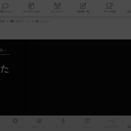
索
新着レビュー
ボードゲーム会
コミュニティ
掲示板一覧
詳細
作品データ
レビュー
3年～
るた
リプレイ
日記
戦略
・コツ
ルール
/インスト
掲示板
拡張/関連
作
次