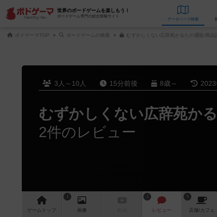
世界のボードゲームを楽しもう！
ボードゲーム専門の総合情報サイト
データベース
検
ボドゲーマTOP
ボードゲームの検索
むずかしくない広辞苑かるたの通販/商品
3人～10人
15分前後
8歳～
202
むずかしくない広辞苑か
2件のレビュー
1
2
5
ゲーム
トップ
画像
動画
レビュー
店舗/
カフェ