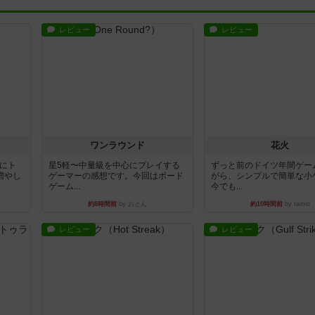
レビュー
レビュー
ワンラウンド
花火
魔にト
星5軽〜中量級を中心にプレイする
ずっと前のドイツ年間ゲー
増やし
ゲーマーの感想です。今回はボード
がら、シンプルで簡単な小
ゲーム...
今でも...
約8時間前
by おとん
約10時間前
by tamio
レビュー
レビュー