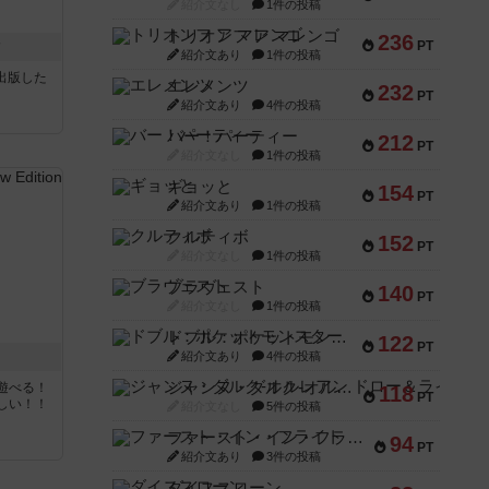
紹介文なし
1件の投稿
トリオンフ ア マレンゴ
236
ク
PT
紹介文あり
1件の投稿
sが出版した
エレメンツ
232
PT
紹介文あり
4件の投稿
バー！パーティー
212
PT
紹介文なし
1件の投稿
ギョッと
154
PT
紹介文あり
1件の投稿
クルティボ
152
PT
紹介文なし
1件の投稿
ブラヴェスト
140
PT
紹介文なし
1件の投稿
ドブル：ポケットモンスター
122
PT
紹介文あり
4件の投稿
ジャンヌ・ダルク-オルレアン ドロー＆ライト
遊べる！
118
PT
しい！！
紹介文なし
5件の投稿
ファースト・イン・フライト
94
PT
紹介文あり
3件の投稿
ダイススローン