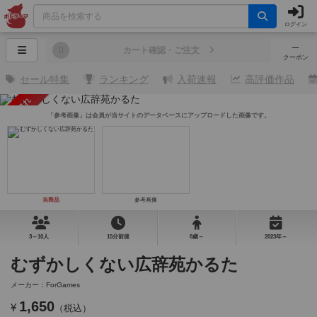
ログイン
─
0
カート確認・ご注文
クーポン
セール特集
ランキング
入荷速報
高評価作品
売り切れ
「参考画像」は会員が当サイトのデータベースにアップロードした画像です。
当商品
参考画像
3～10人
15分前後
8歳～
2023年～
むずかしくない広辞苑かるた
メーカー：ForGames
1,650
¥
（税込）