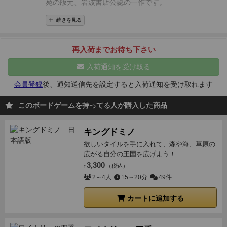
苑の版元、岩波書店公認の一作です。
はあんなに苦労しないと覚えられなかったのに、単語
とその意味の組み合わせでは簡単に覚えられちゃう。
続きを見る
人の脳は単語とその意味を覚えるのに特化していると
いうことでしょうか…
不思議な感覚です。
反面、すぐ
再入荷までお待ち下さい
にみんなスキル飽和状態になるため、
何回かプレイす
入荷通知を受け取る
ると純粋に反射神経と反射神経のぶつかり合いになっ
てしまいます。
ただ、裏を返せば
誰でもすぐ「プロっ
会員登録
後、通知送信先を設定すると入荷通知を受け取れます
ぽいスピード感のカルタの試合」をすることができる
このボードゲームを持ってる人が購入した商品
ということ。
これって実はすごいことなんじゃないだ
ろうかと思います。
記憶力の衰えたおじさんたちが
キングドミノ
「ち○やふる」ばりに子供向け単語にガチってる風景
欲しいタイルを手に入れて、森や海、草原の
は面白いかも知れません。
こちらは「難しくない広辞
広がる自分の王国を広げよう！
苑カルタ」ですが、通常版の「広辞苑カルタ」との
良
3,300
（税込）
¥
い違いはこの覚えやすさだと思います
もう一つの良い
2～4人
15～20分
49件
違いはもちろん子供が遊びやすいということ
覚えやす
いというのはもちろんのこと、
ふりがなも大きい
です
カートに追加する
し、
小学生以降の知育として優秀なゲームだと思いま
す