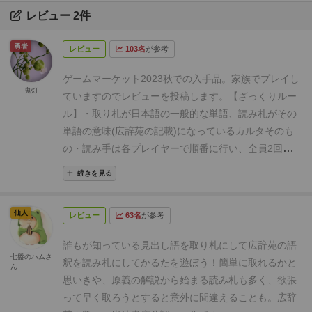
レビュー 2件
勇者
レビュー
103名
が参考
ゲームマーケット2023秋での入手品。
家族でプレイし
鬼灯
ていますのでレビューを投稿します。
【ざっくりルー
ル】
・取り札が日本語の一般的な単語、読み札がその
単語の意味(広辞苑の記載)になっているカルタそのも
の
・読み手は各プレイヤーで順番に行い、全員2回読
み手を行ったら(2周したら)終了
【感想】
公式ルールで
続きを見る
はカジュアルさをメインにするためか
2周したらゲー
ム終了
ですが、この辺は特に
強く意識する必要はない
仙人
レビュー
63名
が参考
かなと思います。
札全部なくなったら終わりでもいい
ですし、何点先取で終わりでもいいと思います。
気づ
誰もが知っている見出し語を取り札にして広辞苑の語
いたのは結構
読み札と取り札の組み合わせがするする
七盤のハムさ
釈を読み札にしてかるたを遊ぼう！
簡単に取れるかと
ん
覚えられちゃうこと。
早いと2回目のゲームあたりか
思いきや、原義の解説から始まる読み札も多く、欲張
ら、読み手が読み始めたらすぐ取る戦いに発展しま
って早く取ろうとすると意外に間違えることも。
広辞
す。
それくらい読み札が覚えやすい。
普通のカルタで