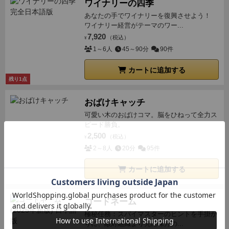
ワイナリーの四季
あなたの手でワイナリーを復興させよう！
ワイナリー経営がテーマのワー...
7,920
（税込）
¥
1～6人
45～90分
90件
カートに追加する
残り1点
おばけキャッチ
可愛い木のおばけコマ。脳をひねって全力ス
ピード勝負。
2,500
（税込）
¥
2～8人
20分
95件
カートに追加する
コードネーム
極秘任務：スパイマスターのヒントを手掛か
りに、敵対組織より先に味方の...