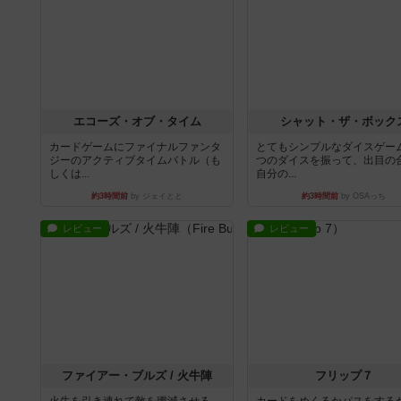
エコーズ・オブ・タイム
シャット・ザ・ボック
カードゲームにファイナルファンタ
とてもシンプルなダイスゲー
ジーのアクティブタイムバトル（も
つのダイスを振って、出目の
しくは...
自分の...
約3時間前
by ジェイとと
約3時間前
by OSAっち
レビュー
レビュー
ファイアー・ブルズ / 火牛陣
フリップ７
火牛を引き連れて敵を殲滅させる。
カードをめくるかパスをする