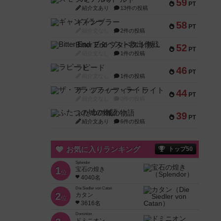
59
PT
紹介文あり
13件の投稿
ギャンブラー
58
PT
紹介文なし
2件の投稿
Bitter End ブタペスト救出作戦
52
PT
紹介文なし
1件の投稿
ラピード
46
PT
紹介文なし
1件の投稿
ザ・フラッフィー・ライト
44
PT
紹介文なし
0件の投稿
ふたつの城の物語
39
PT
紹介文あり
6件の投稿
お気に入りランキング
トップ50
Splendor
1
宝石の煌き
位
4040名
Die Siedler von Catan
2
カタン
位
3616名
Dominion
ドミニオン