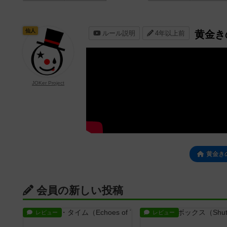
仙人
黄金き
ルール説明
4年以上前
JOKer Project
黄金き
会員の新しい投稿
レビュー
レビュー