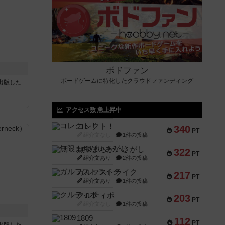
ボドファン
ボードゲームに特化したクラウドファンディング
sが出版した
アクセス数 急上昇中
コレクト！
340
PT
紹介文なし
1件の投稿
無限まちがいさがし
322
PT
紹介文あり
2件の投稿
ガルフストライク
217
PT
紹介文あり
1件の投稿
クルティボ
203
PT
紹介文なし
1件の投稿
1809
112
PT
sが出版した