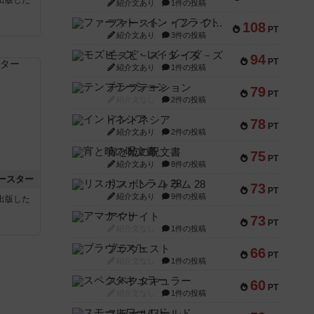
紹介文あり
1件の投稿
ファースト・イン・フライト
108
PT
紹介文あり
3件の投稿
モズビ－ズ・レイダ－ズ
94
PT
紹介文あり
1件の投稿
テンプテーション
79
PT
紹介文なし
2件の投稿
インドネシア
78
PT
紹介文あり
2件の投稿
宵と暁の呪文書
75
PT
紹介文あり
8件の投稿
ースター
リスボン・トラム 28
73
PT
紹介文あり
9件の投稿
sが出版した
アマナイト
73
PT
紹介文なし
1件の投稿
ブラヴェスト
66
PT
紹介文なし
1件の投稿
スペクタキュラー
60
PT
紹介文なし
1件の投稿
スモールワールド