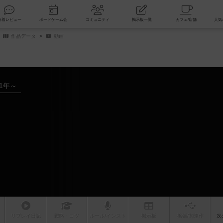
索
新着レビュー
ボードゲーム会
コミュニティ
掲示板一覧
作品データ
動画
21年～
リプレイ
日記
戦略
・コツ
ルール
/インスト
掲示板
拡張/関連
作
次