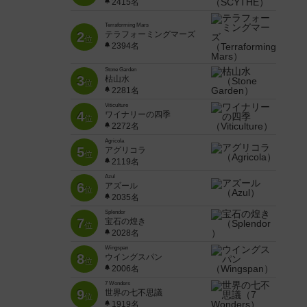
2415名
Terraforming Mars
2
テラフォーミングマーズ
位
2394名
Stone Garden
3
枯山水
位
2281名
Viticulture
4
ワイナリーの四季
位
2272名
Agricola
5
アグリコラ
位
2119名
Azul
6
アズール
位
2035名
Splendor
7
宝石の煌き
位
2028名
Wingspan
8
ウイングスパン
位
2006名
7 Wonders
9
世界の七不思議
位
1919名