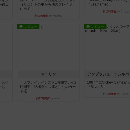
が得点
れたヒントの中から他のプレイヤー
『Leathernec...
に当て...
約10時間前
by Chaco
約10時間前
by mob567
レビュー
レビュー
マーリン
アンブッシュ！：シルバ
オラパ
４人プレイ。インスト1時間プレイ2
1987年にVictory Game
まし
時間半。結構ダイス運と手札のカー
『Silver Sta...
ド運...
約12時間前
by Chaco
約12時間前
by oliber