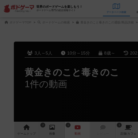
世界のボードゲームを楽しもう！
ボードゲーム専門の総合情報サイト
データベース
検
ボドゲーマTOP
ボードゲームの検索
黄金きのこと毒きのこの通販/商品詳細
3人～5人
10分～15分
8歳～
20
黄金きのこと毒きのこ
1件の動画
3
1
1
ゲーム
トップ
画像
動画
レビュー
店舗/
カフェ