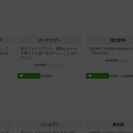
ス
オバケだぞ～
南北戦争
ム。2
対人アナログプレイ。簡単なルール
1983年にVictory Game
合計を
で誰とでも遊べるゲーム。こんなの
『The Civil ...
子ども...
約8時間前
by Chaco
約4時間前
by おーちゃん
レビュー
レビュー
コンセプト
海兵隊
かを決
親のプレイヤーがお題を決めて限ら
1988年にVictory Game