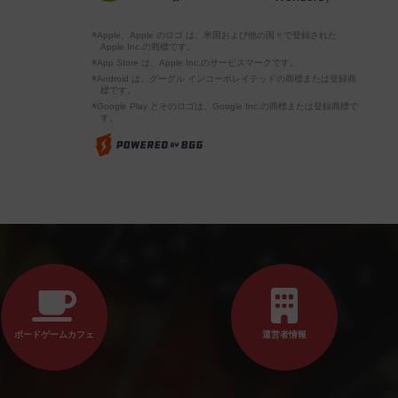
※Apple、Apple のロゴ は、米国および他の国々で登録された
Apple Inc.の商標です。
※App Store は、Apple Inc.のサービスマークです。
※Android は、グーグル インコーポレイテッドの商標または登録商
標です。
※Google Play とそのロゴは、Google Inc.の商標または登録商標で
す。
ボードゲームカフェ
運営者情報