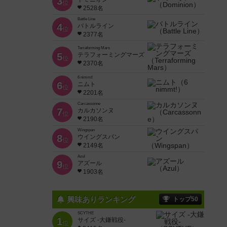
3
位
2528名
Battle Line
4
バトルライン
位
2377名
Terraforming Mars
5
テラフォーミングマーズ
位
2370名
6 nimmt!
6
ニムト
位
2201名
Carcassonne
7
カルカソンヌ
位
2190名
Wingspan
8
ウイングスパン
位
2149名
Azul
9
アズール
位
1903名
興味ありランキング
トップ50
SCYTHE
1
サイズ -大鎌戦役-
位