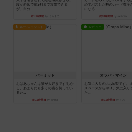
縦か斜めで前2列まで攻撃できる
めてパスした時のカード数字
が、自分...
になる...
約10時間前
by うらまこ
約10時間前
by mob567
ルール/インスト
レビュー
パーミッド
オラパ・マイン
おばあちゃんは猫が大好きです!しか
お気に入りのplayte製です。
し、あまりにも多くの猫を飼ってい
スペースからやり、気に入り
るた...
た...
約11時間前
by jurong
約11時間前
by くみ