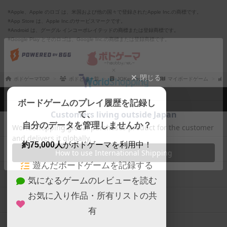
※Apple、Apple のロゴ は、米国および他の国々で登録されたApple Inc.の商標です。
※App Store は、Apple Inc.のサービスマークです。
※Android は、グーグル インコーポレイテッドの商標または登録商標です。
※Google Play とそのロゴは、Google Inc.の商標または登録商標です。
閉じる
ボドゲーマTOP
ボドとも一覧
JOKer Project
マイボードゲーム
ボドゲーマTOP
ボードゲームのプレイ履歴を記録し
て、
ボードゲームを検索する
自分のデータを管理しませんか？
約75,000人
がボドゲーマを利用中！
ボードゲームの新着レビュー
遊んだボードゲームを記録する
ボードゲーム会情報
気になるゲームのレビューを読む
お気に入り作品・所有リストの共
メカニクス特集
有
掲示板・トピックス