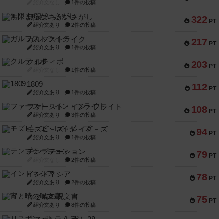
紹介文なし
1件の投稿
無限まちがいさがし
322
PT
紹介文あり
2件の投稿
ガルフストライク
217
PT
紹介文あり
1件の投稿
クルティボ
203
PT
紹介文なし
1件の投稿
1809
112
PT
紹介文あり
1件の投稿
ファースト・イン・フライト
108
PT
紹介文あり
3件の投稿
モズビ－ズ・レイダ－ズ
94
PT
紹介文あり
1件の投稿
テンプテーション
79
PT
紹介文なし
2件の投稿
インドネシア
78
PT
紹介文あり
2件の投稿
宵と暁の呪文書
75
PT
紹介文あり
8件の投稿