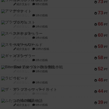
リスボン・トラム 28
73
PT
紹介文あり
9件の投稿
アマナイト
73
PT
紹介文なし
1件の投稿
ブラヴェスト
66
PT
紹介文なし
1件の投稿
スペクタキュラー
60
PT
紹介文なし
1件の投稿
スモールワールド
59
PT
紹介文あり
13件の投稿
ギャンブラー
58
PT
紹介文なし
2件の投稿
Bitter End ブタペスト救出作戦
52
PT
紹介文なし
1件の投稿
ラピード
46
PT
紹介文なし
1件の投稿
ザ・フラッフィー・ライト
44
PT
紹介文なし
0件の投稿
ふたつの城の物語
39
PT
紹介文あり
6件の投稿