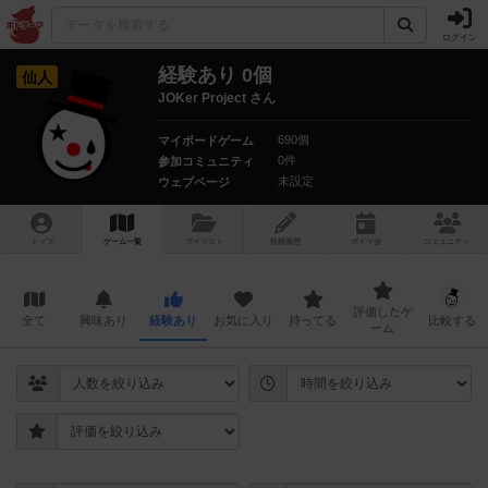
ログイン
経験あり 0個
仙人
JOKer Project さん
690個
マイボードゲーム
0件
参加コミュニティ
未設定
ウェブページ
トップ
ゲーム一覧
マイリスト
投稿履歴
ボ
ドゲ
会
コミュニティ
評価したゲ
全て
興味あり
経験あり
お気に入り
持ってる
比較する
ーム