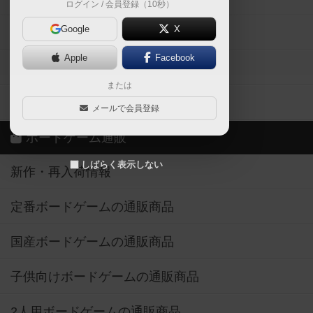
ログイン / 会員登録（10秒）
Google
X
ボドとも・会員一覧
Apple
Facebook
ボードゲーム業界コラム
または
ボドゲーマご利用案内
メールで会員登録
ボードゲーム通販
しばらく表示しない
新作・再入荷情報
定番ボードゲームの通販商品
国産ボードゲームの通販商品
子供向けボードゲームの通販商品
2人用ボードゲームの通販商品