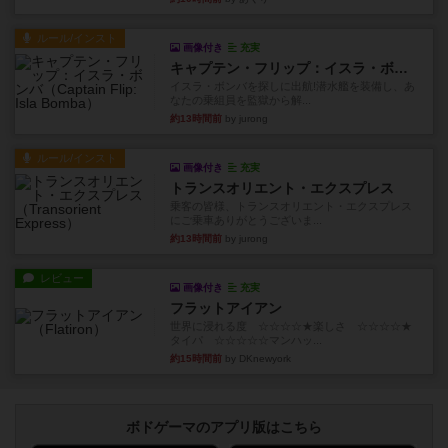
ルール/インスト
画像付き
充実
キャプテン・フリップ：イスラ・ボンバ
イスラ・ボンバを探しに出航!潜水艦を装備し、あ
なたの乗組員を監獄から解...
約13時間前
by jurong
ルール/インスト
画像付き
充実
トランスオリエント・エクスプレス
乗客の皆様、トランスオリエント・エクスプレス
にご乗車ありがとうございま...
約13時間前
by jurong
レビュー
画像付き
充実
フラットアイアン
世界に浸れる度 ☆☆☆☆★楽しさ ☆☆☆☆★
タイパ ☆☆☆☆☆マンハッ...
約15時間前
by DKnewyork
ボドゲーマのアプリ版はこちら