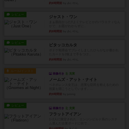
約8時間前
by みいやん
レビュー
ジャスト・ワン
まぁ面白かった‼️よくテレビとかのバラエティなん
かで、お題がわからずに...
約8時間前
by みいやん
レビュー
ピタッコカルタ
ボドゲ相席会でプレイしましたひらがなが書かれ
たカードを2枚まで手をつけ...
約8時間前
by みいやん
ルール/インスト
画像付き
充実
ノームズ・アット・ナイト
ベネボレンス女王は、忠実な臣民を称えるための
祝宴を開こうとしています。...
約9時間前
by jurong
レビュー
画像付き
充実
フラットアイアン
1~2人に限定された、エンジンビルド系のシステ
ム選んだ企業ボードに街で...
約10時間前
by あくり