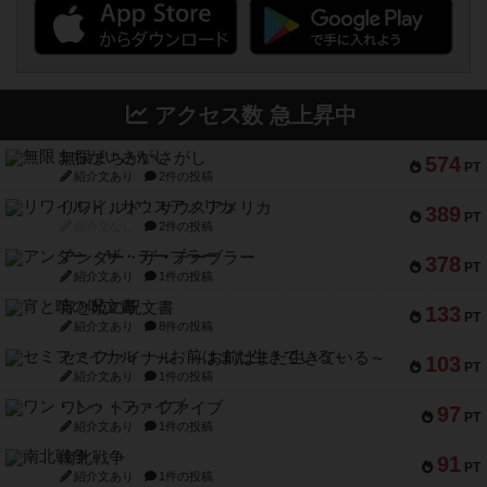
アクセス数 急上昇中
無限まちがいさがし
574
PT
紹介文あり
2件の投稿
リワイルド：サウスアメリカ
389
PT
紹介文なし
2件の投稿
アンダー・ザ・テーブラー
378
PT
紹介文あり
1件の投稿
宵と暁の呪文書
133
PT
紹介文あり
8件の投稿
セミファイナル ～お前はまだ生きている～
103
PT
紹介文あり
1件の投稿
ワン・トゥ・ファイブ
97
PT
紹介文あり
1件の投稿
南北戦争
91
PT
紹介文あり
1件の投稿