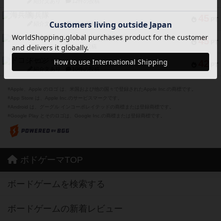
紹介文あり
12件の投稿
海兵隊
45
PT
紹介文あり
1件の投稿
Bitter End ブタペスト救出作戦
45
PT
紹介文なし
1件の投稿
ドコジャン
42
PT
紹介文あり
10件の投稿
※Apple、Apple のロゴ は、米国および他の国々で登録されたApple Inc.の商標です。
※App Store は、Apple Inc.のサービスマークです。
※Android は、グーグル インコーポレイテッドの商標または登録商標です。
※Google Play とそのロゴは、Google Inc.の商標または登録商標です。
ボドゲーマTOP
ボードゲームを検索する
ボードゲームの新着レビュー