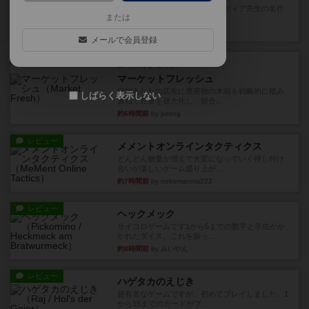
アナログ対人プレイ数回。クニツィア先生の名作
または
「エルドラドを探して」にあ...
約2時間前
by おーちゃん
メールで会員登録
ルール/インスト
画像付き
充実
マーケットフレッシュ
目的あなたの店先に農産物の木箱を戦略的に積み
しばらく表示しない
重ねて在庫を最大化し、競合...
約6時間前
by jurong
レビュー
メメントオンラインタクティクス
どんどん物量が増えて大変になっていく押し付け
合いが楽しいゲーム盛り上が...
約7時間前
by nekomanma222
レビュー
ヘックメック
サイコロゲームです1から5までの数字と芋虫がか
かれたダイス。これを振っ...
約8時間前
by みいやん
レビュー
ハゲタカのえじき
超有名なゲームですが、初めてプレイしました。1
から15までのカードがプ...