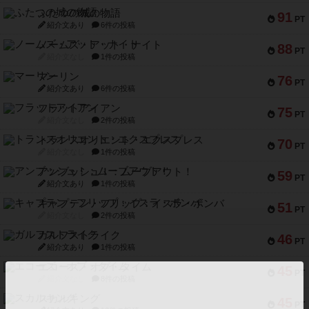
ふたつの城の物語
91
PT
紹介文あり
6件の投稿
ノームズ・アット・ナイト
88
PT
紹介文なし
1件の投稿
マーリン
76
PT
紹介文あり
6件の投稿
フラットアイアン
75
PT
紹介文なし
2件の投稿
トランスオリエント・エクスプレス
70
PT
紹介文なし
1件の投稿
アンブッシュ！：ムーブアウト！
59
PT
紹介文あり
1件の投稿
キャプテン・フリップ：イスラ・ボンバ
51
PT
紹介文なし
2件の投稿
ガルフストライク
46
PT
紹介文あり
1件の投稿
エコーズ・オブ・タイム
45
PT
紹介文なし
8件の投稿
スカルキング
45
PT