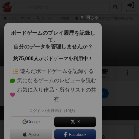
ログイン
閉じる
ボドゲーマTOP
ボードゲームの検索
黄金きのこと毒きのこの通販/商品詳細
ボードゲームのプレイ履歴を記録し
て、
黄金きのこと毒きのこ
自分のデータを管理しませんか？
0件のレビュー
約75,000人
がボドゲーマを利用中！
遊んだボードゲームを記録する
3
1
1
トップ
画像
動画
レビュー
カフェ
気になるゲームのレビューを読む
お気に入り作品・所有リストの共
黄金きのこと毒きのこのトップに戻る
有
ログイン / 会員登録（10秒）
会員の新しい投稿
Google
X
レビュー
充実
Apple
Facebook
アルナックの失われし遺跡