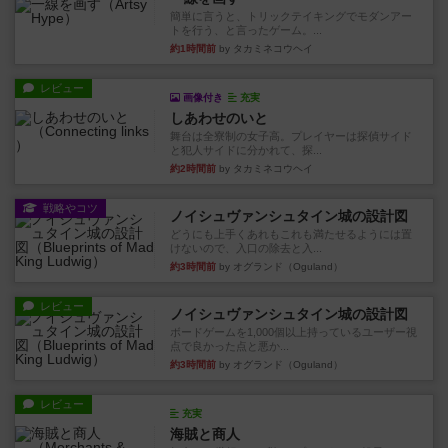
簡単に言うと、トリックテイキングでモダンアー
トを行う、と言ったゲーム。...
約1時間前
by タカミネコウヘイ
レビュー
画像付き
充実
しあわせのいと
舞台は全寮制の女子高。プレイヤーは探偵サイド
と犯人サイドに分かれて、探...
約2時間前
by タカミネコウヘイ
戦略やコツ
ノイシュヴァンシュタイン城の設計図
どうにも上手くあれもこれも満たせるようには置
けないので、入口の除去と入...
約3時間前
by オグランド（Oguland）
レビュー
ノイシュヴァンシュタイン城の設計図
ボードゲームを1,000個以上持っているユーザー視
点で良かった点と悪か...
約3時間前
by オグランド（Oguland）
レビュー
充実
海賊と商人