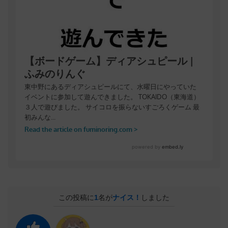
この投稿に
1
名が
ナイス！
しました