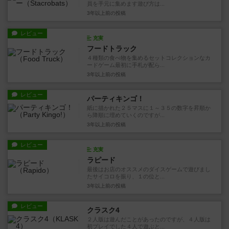
員を手元に集めます遊び方は...
3年以上前
の投稿
レビュー
充実
フードトラック
４種類の食べ物を集めるセットコレクションなカ
ードゲーム最初に手札が配ら...
3年以上前
の投稿
レビュー
パーティキンゴ！
紙に描かれた２５マスに１～３５の数字を昇順か
ら降順に埋めていくのですが...
3年以上前
の投稿
レビュー
充実
ラピード
最後はお店のオススメのダイスゲームで遊びまし
たサイコロを振り、１の位と...
3年以上前
の投稿
レビュー
クラスク4
２人版は遊んだことがあったのですが、４人版は
初プレイでした４人で遊ぶと...