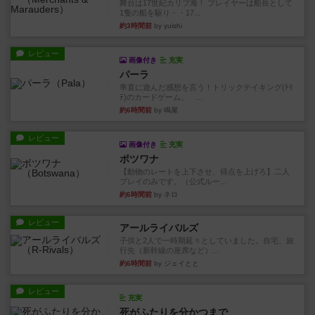
舞台は17世紀カリブ海！ プレイヤーは船長として
1隻の船を駆り・・17...
約3時間前
by yuishi
レビュー
画像付き
充実
パーラ
率直に遊んだ感想を言う！トリックテイキング(ﾄﾘ
ﾃ)のカードゲーム。 ...
約6時間前
by 鳴屋
レビュー
画像付き
充実
ボツワナ
【動物のレートを上下させ、得点を上げろ】二人
プレイのみです。（公式ルー...
約6時間前
by ネロ
レビュー
アールライバルズ
子供と2人で一時期延々としていました。自宅、旅
行先（新幹線の座席など）...
約6時間前
by ジェイとと
レビュー
充実
死がふたりを分かつまで