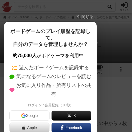
ログイン
閉じる
ボドゲーマTOP
ボードゲームの検索
もしも勇者がいるのなら 第二版の通販/商
ボードゲームのプレイ履歴を記録し
て、
もしも勇者がいるのなら
自分のデータを管理しませんか？
ふみのりんぐ（ふみんちゅ）さんのレビュー
約75,000人
がボドゲーマを利用中！
遊んだボードゲームを記録する
3
7
46
トップ
画像
動画
レビュー
カフェ
気になるゲームのレビューを読む
お気に入り作品・所有リストの共
359名
1名
0
4年以上前
有
ログイン / 会員登録（10秒）
４～６人で遊びました。
Google
X
同じ種類のカードを各プレイヤーに配り、その中から２枚
Apple
Facebook
裏向きで取り除き、１枚ずつ出していく。