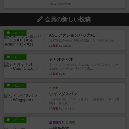
3年以上前
の投稿
会員の新しい投稿
レビュー
ASL アクションパック#1
1997年にAvalon Hill社が出版した『ASL Action ...
16分前
by Chaco
レビュー
チャオチャオ
３～４人でわいわい遊ぶのにちょうどいい。ルー
ルは他の方が分かりやすく書...
37分前
by S
レビュー
充実
ウイングスパン
（全体評価）☆10/6（普通）（難易度）☆4/5（世
界観・見た目）☆5...
40分前
by ハシオキ
レビュー
画像付き
充実
一線を画す