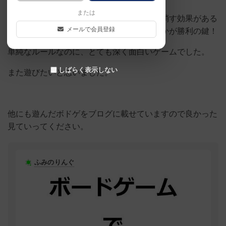
または
出したカードによって、他のカードを打ち消す効果がある
メールで会員登録
ものなどがあり、どの順番でカードを出すかが勝利の鍵！
単純なルールなのに、とても深く面白いゲームでした。
しばらく表示しない
また遊びたいと思いました。
他にも遊んだボドゲをブログに載せていますので良かった
見ていってください。