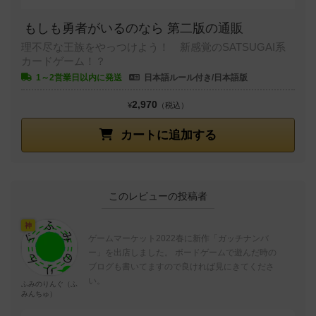
もしも勇者がいるのなら 第二版の通販
理不尽な王族をやっつけよう！ 新感覚のSATSUGAI系
カードゲーム！？
1～2営業日以内に発送
日本語ルール付き/日本語版
2,970
¥
（税込）
カートに追加する
このレビューの投稿者
神
ゲームマーケット2022春に新作「ガッチナンバ
ー」を出店しました。 ボードゲームで遊んだ時の
ブログも書いてますので良ければ見にきてくださ
い。
ふみのりんぐ（ふ
みんちゅ）