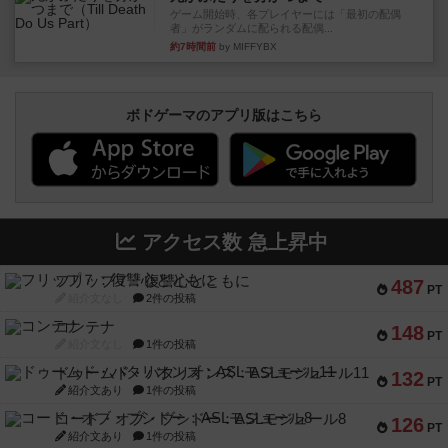
ゲーム開始時、各プレイヤーには「最初の配偶
者」がランダムに配られる配偶...
約7時間前
by MIFFYBX
ボドゲーマのアプリ版はこちら
アクセス数 急上昇中
フリップ７：復讐心とともに
487
PT
紹介文なし
2件の投稿
コンテナ
148
PT
紹介文なし
1件の投稿
ドゥームド・バタリオンズ：ASLモジュール11
132
PT
紹介文あり
1件の投稿
コード・オブ・ブシドー：ASLモジュール8
126
PT
紹介文あり
1件の投稿