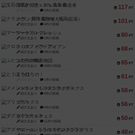
宝石の煌き：デュエル 偽造者
117
PT
紹介文なし
1件の投稿
クランク! ：冒険者たち（拡張）
101
PT
紹介文あり
4件の投稿
マーケットフレッシュ
80
PT
紹介文あり
1件の投稿
クロス・オブ・アイアン
68
PT
紹介文あり
3件の投稿
ふたつの街の物語
65
PT
紹介文あり
18件の投稿
とうほうの！
61
PT
紹介文なし
1件の投稿
メメントオンラインタクティクス
58
PT
紹介文あり
4件の投稿
ブリックス
56
PT
紹介文あり
4件の投稿
ダグエイトチェス
50
PT
紹介文あり
11件の投稿
アズール：シントラのステンドグラス
48
PT
紹介文あり
18件の投稿