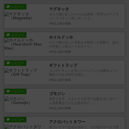
レビュー
マグネッタ
４人で遊びましたルールは簡単、手持ちのマグネ
ットコマを３つ先にボード上...
3年以上前
の投稿
レビュー
ホイルドッホ
４人で遊びました手札を４枚持った状態で、自分
の手前に１枚カードをオープ...
3年以上前
の投稿
レビュー
ギフトトラップ
コンポーネントが良いゲームでしたね贈呈コマと
獲得コマをSTART位置に...
3年以上前
の投稿
レビュー
ゴモジン
漢字２文字、カタカナ３文字でお題を当てるゲー
ム回答者はどんなお題が出た...
3年以上前
の投稿
レビュー
アクロバットタワー
各プレイヤーは色を決めて、その色のサーカス団