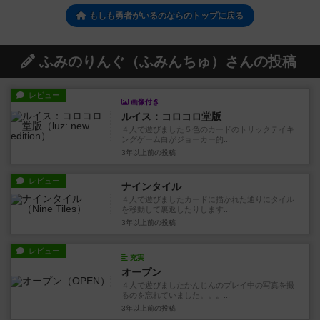
もしも勇者がいるのならのトップに戻る
ふみのりんぐ（ふみんちゅ）さんの投稿
レビュー
画像付き
ルイス：コロコロ堂版
４人で遊びました５色のカードのトリックテイキ
ングゲーム白がジョーカー的...
3年以上前
の投稿
レビュー
ナインタイル
４人で遊びましたカードに描かれた通りにタイル
を移動して裏返したりします...
3年以上前
の投稿
レビュー
充実
オープン
４人で遊びましたかんじんのプレイ中の写真を撮
るのを忘れていました。。。...
3年以上前
の投稿