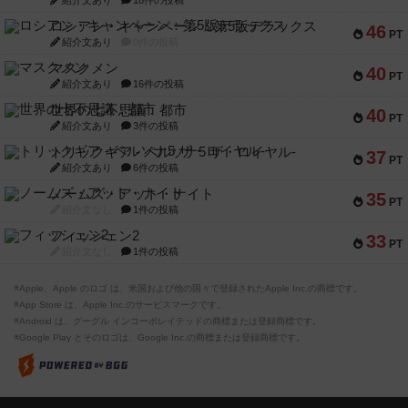
ロシアン・キャンペーン：第5版デラックス
46
PT
紹介文あり
0件の投稿
マスクメン
40
PT
紹介文あり
16件の投稿
世界の七不思議：都市
40
PT
紹介文あり
3件の投稿
トリックギア - ペルソナ5 ザ・ロイヤル-
37
PT
紹介文あり
6件の投稿
ノームズ・アット・ナイト
35
PT
紹介文なし
1件の投稿
フィッシェン2
33
PT
紹介文なし
1件の投稿
※Apple、Apple のロゴ は、米国および他の国々で登録されたApple Inc.の商標です。
※App Store は、Apple Inc.のサービスマークです。
※Android は、グーグル インコーポレイテッドの商標または登録商標です。
※Google Play とそのロゴは、Google Inc.の商標または登録商標です。